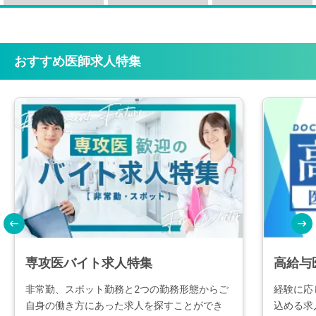
上記に伴い、2026年9月15日より「個人情報の取り扱いについて」に以
被災地域の皆様の安全と、一日も早い復旧・復興を心よりお祈り申し上
休業期間中にいただいたお問合せにつきましては、営業開始日以降に順
下の通り「通話・面談の録音・録画について」を追加します。
げます。
次対応いたします。
期間中はご不便をお掛けいたしますが、何卒ご了承いただけますようお
通話・面談の録音・録画について
願い申し上げます。
当社では、正確な記録の保持、サービス品質向上および応対品質の改善
おすすめ医師求人特集
を目的として、通話・面談の内容を録音または録画させていただきま
す。
引き続きマイナビDOCTORをご利用くださいませ。
何卒ご理解とご協力を賜りますようお願い申し上げます。
専攻医バイト求人特集
高給与
非常勤、スポット勤務と2つの勤務形態からご
経験に応
自身の働き方にあった求人を探すことができ
込める求