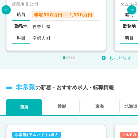
り！症例豊富でアクセス抜群の急
5日年収
病院名非公開
タムス松
性期病院で産婦人科常勤医師募集
◎（一
給与
給与
年収800万円 ～ 1,500万円
（産婦人科／常勤）
勤務地
勤務地
神奈川県
科目
科目
産婦人科
もっと見る
非常勤
の新着・おすすめ求人・転職情報
近畿
東海
北海道
関東
非常勤(アルバイト)求人
NEW