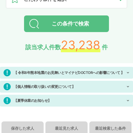
この条件で検索
23,238
該当求人件数
件
!
【 令和8年熊本地震のお見舞いとマイナビDOCTORへの影響について 】
2026年7月28日（火）に発生した「令和８年熊本地震」により、被災さ
!
れた皆様に心よりお見舞い申し上げます。
【個人情報の取り扱いの変更について】
平素よりマイナビDOCTORをご利用いただき、誠にありがとうございま
この地震の影響により、熊本県を中心とした地域において、求人企業様
!
す。
との応募・面接・採用に関する連絡が取れない、または通常よりお時間
【夏季休業のお知らせ】
当サービスでは、一層のサービス品質向上および応対品質の改善を目的
をいただく場合がございます。
平素より当サービスをご利用いただき、ありがとうございます。
として、2026年9月15日より、
誠に勝手ながら、弊社では下記期間を公休及び夏季休業とさせていただ
利用者様および参画企業様とのお電話での会話内容および面談の内容を
また、被災地域の皆様の通信環境への配慮および緊急連絡を優先するた
きます。
原則として録音または録画させていただきます。
め、マイナビDOCTORからの情報発信を一部停止しております。
録音・録画したデータは、対応内容の記録、従業員の対応品質の向上等
2026年8月8日（土）～ 2026年8月12日（水）
の目的に限り適切に利用し、厳重に管理いたします。
保存した求人
最近見た求人
最近検索した条件
ご理解賜りますようお願い申し上げます。
2026年8月13日（木）より通常営業を開始いたします。