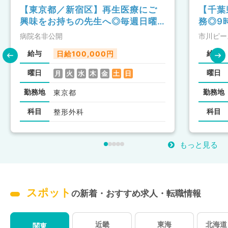
【東京都／新宿区】再生医療にご
【千葉
興味をお持ちの先生へ◎毎週日曜日
務◎9
のご勤務・日給10万円の専門外来
時給1
病院名非公開
市川ピー
＆オペのお仕事～アクセス抜群～
談可能
給与
給与
日給100,000円
（整形外科／非常勤）
勤）
曜日
曜日
月
火
水
木
金
土
日
勤務地
勤務地
東京都
科目
科目
整形外科
もっと見る
スポット
の新着・おすすめ求人・転職情報
近畿
東海
北海道
関東