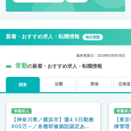
新着・おすすめ求人・転職情報
毎日更新
最終更新日：2026年08月08日
常勤
の新着・おすすめ求人・転職情報
近畿
東海
北海道
関東
常勤求人
常勤求
【神奈川県／横浜市】週4.5日勤務
【東京
800万～／各種研修施設認定あ
棟管理