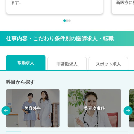
ます。
新医療に
仕事内容・こだわり条件別の医師求人・転職
常勤求人
非常勤求人
スポット求人
科目から探す
美容外科
美容皮膚科