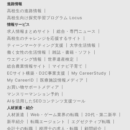
進路情報
高校生の進路情報
高校生向け探究学習プログラム Locus
情報サービス
求人情報まとめサイト
総合・専門ニュース
高校生のチャレンジを応援するサイト
ティーンマーケティング支援
大学生活情報
働く女性の生活情報
雑誌・書籍・ソフト
ウエディング情報
世界遺産検定
総合農業情報サイト
マイナビ子育て
ECサイト構築・D2C事業支援
My CareerStudy
My CareerID
医療施設情報メディア
お買い物サポートメディア
マンスリーマンション予約
AIを活用したSEOコンテンツ支援ツール
人材派遣・紹介
人材派遣
Web・ゲーム業界の転職
20代・第二新卒
新卒紹介
転職エージェント
エグゼクティブ転職
会計士の転職
税理士の求人・転職
顧問紹介