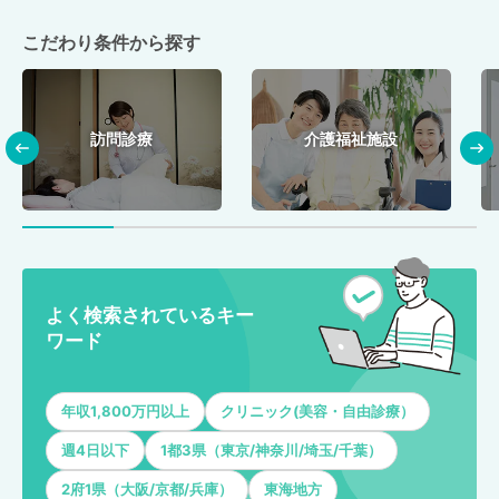
こだわり条件から探す
訪問診療
介護福祉施設
よく検索されているキー
ワード
年収1,800万円以上
クリニック(美容・自由診療）
週4日以下
1都3県（東京/神奈川/埼玉/千葉）
2府1県（大阪/京都/兵庫）
東海地方