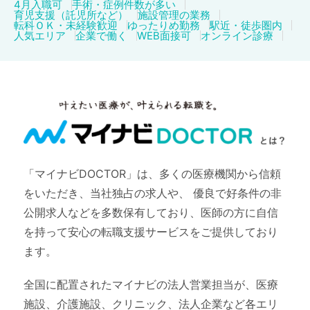
4月入職可
手術・症例件数が多い
育児支援（託児所など）
施設管理の業務
転科ＯＫ・未経験歓迎
ゆったりめ勤務
駅近・徒歩圏内
人気エリア
企業で働く
WEB面接可
オンライン診療
「マイナビDOCTOR」は、多くの医療機関から信頼
をいただき、当社独占の求人や、
優良で好条件の非
公開求人などを多数保有しており、医師の方に自信
を持って安心の転職支援サービスをご提供しており
ます。
全国に配置されたマイナビの法人営業担当が、医療
施設、介護施設、クリニック、法人企業など各エリ