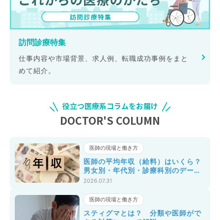
訪問診療特集
仕事内容や市場背景、求人例、転職成功事例をまと
めて紹介。
役立つ医療系コラムをお届け
DOCTOR'S COLUMN
医師の現場と働き方
医師の平均年収（給料）はいくら？
男女別・年代別・診療科別のデータ
を紹介
2026.07.31
医師の現場と働き方
スティグマとは？ 分類や医師がで