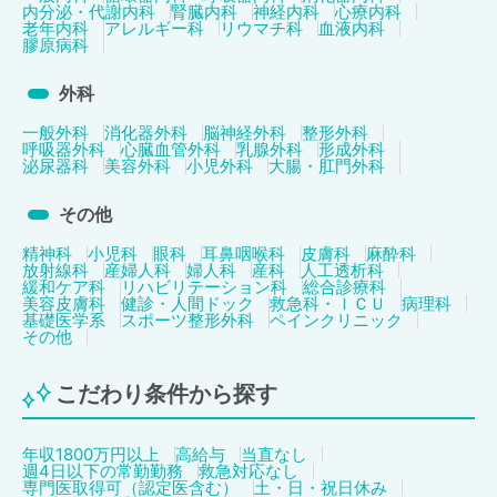
内分泌・代謝内科
腎臓内科
神経内科
心療内科
老年内科
アレルギー科
リウマチ科
血液内科
膠原病科
外科
一般外科
消化器外科
脳神経外科
整形外科
呼吸器外科
心臓血管外科
乳腺外科
形成外科
泌尿器科
美容外科
小児外科
大腸・肛門外科
その他
精神科
小児科
眼科
耳鼻咽喉科
皮膚科
麻酔科
放射線科
産婦人科
婦人科
産科
人工透析科
緩和ケア科
リハビリテーション科
総合診療科
美容皮膚科
健診・人間ドック
救急科・ＩＣＵ
病理科
基礎医学系
スポーツ整形外科
ペインクリニック
その他
こだわり条件から探す
年収1800万円以上
高給与
当直なし
週4日以下の常勤勤務
救急対応なし
専門医取得可（認定医含む）
土・日・祝日休み