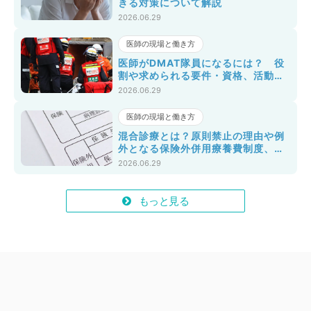
きる対策について解説
2026.06.29
医師の現場と働き方
医師がDMAT隊員になるには？ 役
割や求められる要件・資格、活動実
態まで徹底解説
2026.06.29
医師の現場と働き方
混合診療とは？原則禁止の理由や例
外となる保険外併用療養費制度、注
意点を解説！
2026.06.29
もっと見る