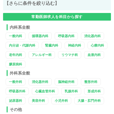
【さらに条件を絞り込む】
常勤医師求人を科目から探す
内科系全般
一般内科
循環器内科
呼吸器内科
消化器内科
内分泌・代謝内科
腎臓内科
神経内科
心療内科
老年内科
アレルギー科
リウマチ科
血液内科
膠原病科
外科系全般
一般外科
消化器外科
脳神経外科
整形外科
呼吸器外科
心臓血管外科
乳腺外科
形成外科
泌尿器科
美容外科
小児外科
大腸・肛門外科
その他