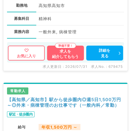
勤務地
高知県高知市
募集科目
精神科
業務内容
一般外来, 病棟管理
詳細を
求人を
見る
お気に入り
紹介してもらう
求人更新日 : 2026/07/31
求人No. : 679475
常勤求人
【高知県／高知市】駅から徒歩圏内◎週5日1,500万円
～◎外来・病棟管理のお仕事です（一般内科／常勤）
駅近・徒歩圏内
給与
年収1,500万円 ～