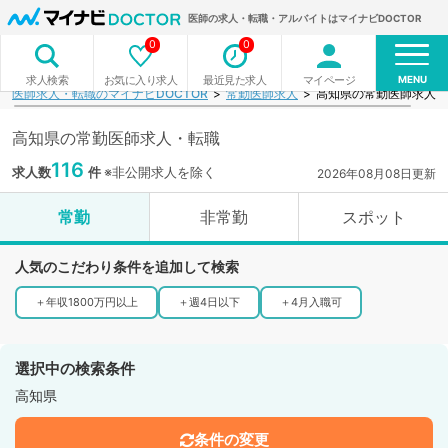
医師の求人・転職・アルバイトはマイナビDOCTOR
0
0
MENU
お気に入り求人
最近見た求人
マイページ
求人検索
医師求人・転職のマイナビDOCTOR
常勤医師求人
高知県の常勤医師求人一
高知県の常勤医師求人・転職
116
求人数
件
※非公開求人を除く
2026年08月08日更新
常勤
非常勤
スポット
人気のこだわり条件を追加して検索
＋
年収1800万円以上
＋
週4日以下
＋
4月入職可
選択中の検索条件
高知県
条件の変更