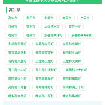
常勤医師求人を市区町村から探す
高知県
高知市
室戸市
安芸市
南国市
土佐市
須崎市
宿毛市
土佐清水市
四万十市
香南市
香美市
安芸郡東洋町
安芸郡奈半利町
安芸郡田野町
安芸郡安田町
安芸郡北川村
安芸郡馬路村
安芸郡芸西村
長岡郡本山町
長岡郡大豊町
土佐郡土佐町
土佐郡大川村
吾川郡いの町
吾川郡仁淀川町
高岡郡中土佐町
高岡郡佐川町
高岡郡越知町
高岡郡檮原町
高岡郡日高村
高岡郡津野町
高岡郡四万十町
幡多郡大月町
幡多郡三原村
幡多郡黒潮町