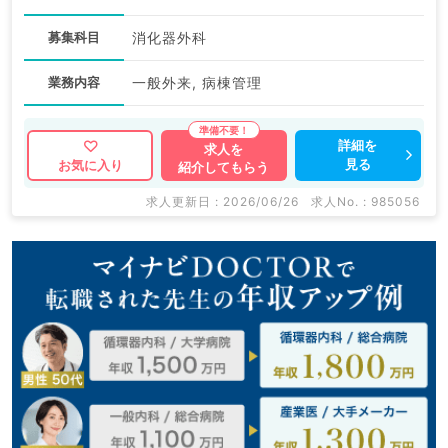
募集科目
消化器外科
業務内容
一般外来, 病棟管理
詳細を
求人を
見る
お気に入り
紹介してもらう
求人更新日 : 2026/06/26
求人No. : 985056