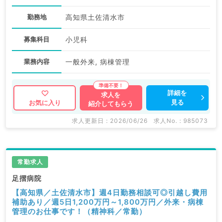
勤務地
高知県土佐清水市
募集科目
小児科
業務内容
一般外来, 病棟管理
詳細を
求人を
見る
お気に入り
紹介してもらう
求人更新日 : 2026/06/26
求人No. : 985073
常勤求人
足摺病院
【高知県／土佐清水市】週4日勤務相談可◎引越し費用
補助あり／週5日1,200万円～1,800万円／外来・病棟
管理のお仕事です！（精神科／常勤）