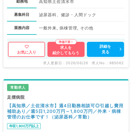
勤務地
高知県土佐清水市
募集科目
泌尿器科、健診・人間ドック
業務内容
一般外来, 病棟管理, その他
詳細を
求人を
見る
お気に入り
紹介してもらう
求人更新日 : 2026/06/26
求人No. : 985062
常勤求人
足摺病院
【高知県／土佐清水市】週4日勤務相談可◎引越し費用
補助あり／週5日1,200万円～1,800万円／外来・病棟
管理のお仕事です！（泌尿器科／常勤）
年収1,800万円以上