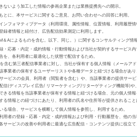
きないよう加工した情報の参画企業または業務提携先への開示。
もとに、本サービスに関するご意見、お問い合わせへの回答に利用。
インフォマティブデータ（利用環境、属性情報、位置情報、利用履歴情報、
登録者情報と紐付け、広告配信効果測定に利用します。
M＆Aによるものを含む。以下、同じ。）に関するコンサルティング情
録・応募・内定・成約情報・行動情報および当社が契約するサービス内
告を、各利用者に最適化した状態で配信するため。
、X、などを含む第三者配信事業者に対し、当社が保有する個人情報（メールア
該事業者の保有するユーザーリストや各種データと紐づける場合があり
やサービスの会員、利用者（閲覧者を含む）や、当該事業者の提供サー
信(ディスプレイ広告/ リマーケティング/リターゲティング機能等)
できる情報を当該事業者が保有する情報と紐づける場合、元の個人情報
する情報との紐づけにあたり、利用者の氏名や住所等が提供されること
いる場合、サービスを横断して個人情報を参照し、利用するため。
利用者の登録・応募・内定・成約情報および利用・行動履歴を、他の当
各サービスの改善や利用者に最適な広告配信・コンテンツ提供に役立て