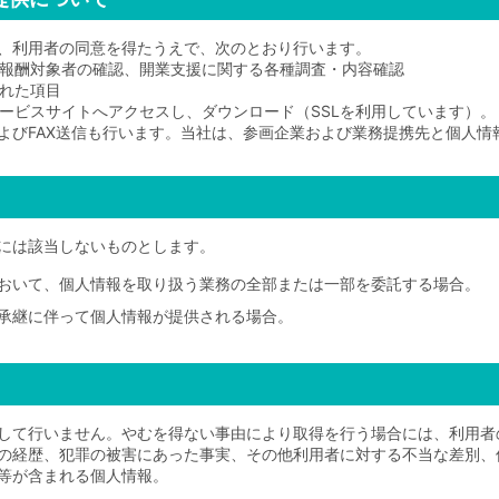
、利用者の同意を得たうえで、次のとおり行います。
報酬対象者の確認、開業支援に関する各種調査・内容確認
れた項目
ビスサイトへアクセスし、ダウンロード（SSLを利用しています）。
よびFAX送信も行います。当社は、参画企業および業務提携先と個人情
には該当しないものとします。
おいて、個人情報を取り扱う業務の全部または一部を委託する場合。
承継に伴って個人情報が提供される場合。
して行いません。やむを得ない事由により取得を行う場合には、利用者
の経歴、犯罪の被害にあった事実、その他利用者に対する不当な差別、
等が含まれる個人情報。