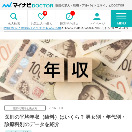
医師の求人・転職・アルバイトはマイナビDOCTOR
0
0
MENU
お気に入り求人
最近見た求人
マイページ
求人検索
医師求人・転職のマイナビDOCTOR
DOCTOR'S COLUMN（ドクターズコラ
2026.07.31
医師の現場と働き方
医師の平均年収（給料）はいくら？ 男女別・年代別・
診療科別のデータを紹介