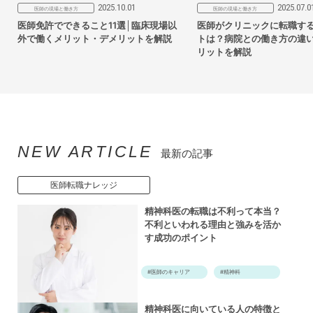
2025.10.01
2025.07.0
医師の現場と働き方
医師の現場と働き方
医師免許でできること11選│臨床現場以
医師がクリニックに転職す
外で働くメリット・デメリットを解説
トは？病院との働き方の違
リットを解説
NEW ARTICLE
最新の記事
医師転職ナレッジ
精神科医の転職は不利って本当？
不利といわれる理由と強みを活か
す成功のポイント
#医師のキャリア
#精神科
精神科医に向いている人の特徴と