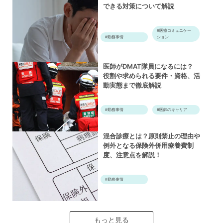
できる対策について解説
#医療コミュニケー
#勤務事情
ション
医師がDMAT隊員になるには？
役割や求められる要件・資格、活
動実態まで徹底解説
#勤務事情
#医師のキャリア
混合診療とは？原則禁止の理由や
例外となる保険外併用療養費制
度、注意点を解説！
#勤務事情
もっと見る