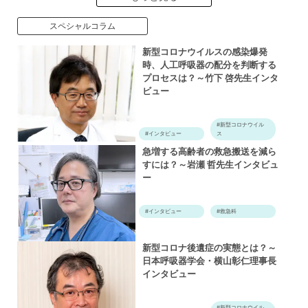
スペシャルコラム
新型コロナウイルスの感染爆発
時、人工呼吸器の配分を判断する
プロセスは？～竹下 啓先生インタ
ビュー
#新型コロナウイル
#インタビュー
ス
急増する高齢者の救急搬送を減ら
すには？～岩瀬 哲先生インタビュ
ー
#インタビュー
#救急科
新型コロナ後遺症の実態とは？～
日本呼吸器学会・横山彰仁理事長
インタビュー
#新型コロナウイル