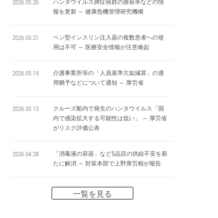
ハンタウイルス肺症候群の致命率などの情
2026.05.26
報を更新 ～ 健康危機管理研究機構
ペン型インスリン注入器の複数患者への使
2026.05.21
用は不可 ～ 医療安全情報が注意喚起
介護事業所等の「人員基準欠如減算」の適
2026.05.19
用猶予などについて通知 ～ 厚労省
クルーズ船内で発生のハンタウイルス「国
2026.05.13
内で感染拡大する可能性は低い」 ～ 厚労省
がリスク評価公表
「消毒液の容器」など5品目の供給不安を新
2026.04.28
たに解消 ～ 対策本部で上野厚労相が報告
⼀覧を見る