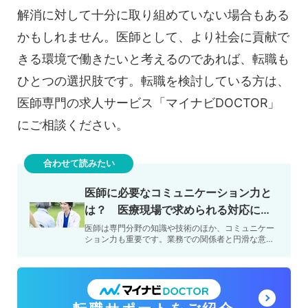
解消に対して十分に取り組めていない場合もある
かもしれません。医師として、より社会に貢献で
きる環境で働きたいと考えるのであれば、転職も
ひとつの選択肢です。転職を検討している方は、
医師専門の求人サービス「マイナビDOCTOR」
にご相談ください。
合わせて読みたい
医師に必要なコミュニケーション力と
は？ 医療現場で求められる対応につ
いて解説
医師は専門分野の知識や技術のほか、コミュニケー
ション力も重要です。業務での関係者と円滑な意思
疎通を交わし、良好な関係を構築する力がないと、
患者さんの要望に応…
グ