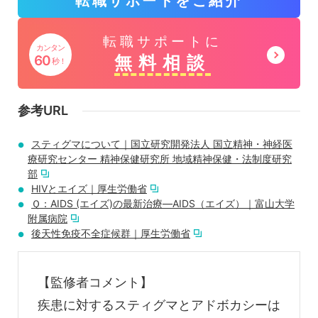
転職サポートをご紹介
ル
ー
グ
転職サポートに
プ
カンタン
ル
無料相談
60
秒！
リ
ー
ン
プ
参考URL
ク
リ
スティグマについて｜国立研究開発法人 国立精神・神経医
ン
療研究センター 精神保健研究所 地域精神保健・法制度研究
ク
部
HIVとエイズ｜厚生労働省
Ｑ：AIDS (エイズ)の最新治療―AIDS（エイズ）｜富山大学
附属病院
後天性免疫不全症候群｜厚生労働省
【監修者コメント】
疾患に対するスティグマとアドボカシーは