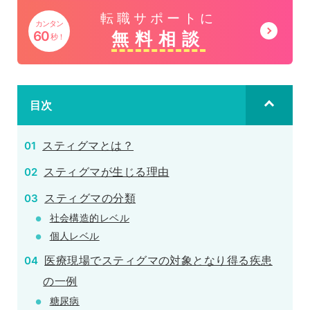
ー
グ
転職サポートに
プ
カンタン
ル
無料相談
60
秒！
リ
ー
ン
プ
ク
リ
目次
ン
ク
スティグマとは？
スティグマが生じる理由
スティグマの分類
社会構造的レベル
個人レベル
医療現場でスティグマの対象となり得る疾患
の一例
糖尿病