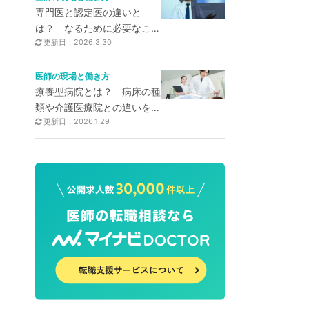
専門医と認定医の違いと
は？ なるために必要なこと
更新日：2026.3.30
とメリットを解説
医師の現場と働き方
療養型病院とは？ 病床の種
類や介護医療院との違いを解
更新日：2026.1.29
説！