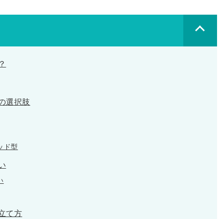
プ
リ
ン
ク
？
の選択肢
ッド型
い
い
立て方