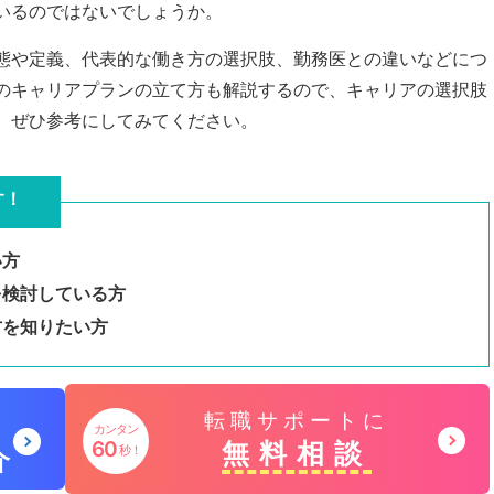
いるのではないでしょうか。
態や定義、代表的な働き方の選択肢、勤務医との違いなどにつ
のキャリアプランの立て方も解説するので、キャリアの選択肢
、ぜひ参考にしてみてください。
す！
い方
を検討している方
方を知りたい方
グ
転職サポートに
カンタン
ル
無料相談
60
秒！
介
ー