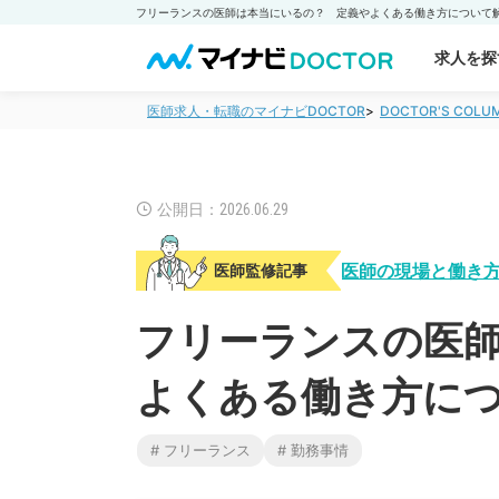
求人を探
医師求人・転職のマイナビDOCTOR
DOCTOR'S CO
公開日：2026.06.29
医師の現場と働き
医師監修記事
フリーランスの医
よくある働き方に
# フリーランス
# 勤務事情