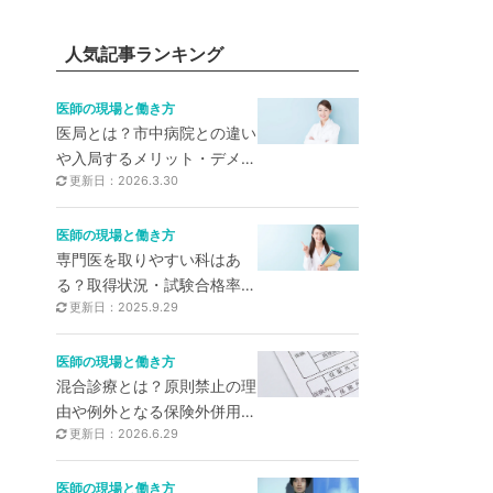
人気記事ランキング
医師の現場と働き方
医局とは？市中病院との違い
や入局するメリット・デメリ
更新日：2026.3.30
ットも解説
医師の現場と働き方
専門医を取りやすい科はあ
る？取得状況・試験合格率・
更新日：2025.9.29
専門医を取るメリットを解説
医師の現場と働き方
混合診療とは？原則禁止の理
由や例外となる保険外併用療
更新日：2026.6.29
養費制度、注意点を解説！
医師の現場と働き方