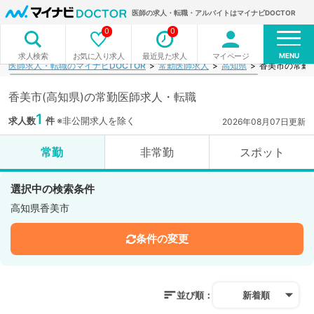
医師の求人・転職・アルバイトはマイナビDOCTOR
0
0
MENU
お気に入り求人
最近見た求人
マイページ
求人検索
医師求人・転職のマイナビDOCTOR
常勤医師求人
高知県
香美市の常勤
香美市(高知県)の常勤医師求人・転職
1
求人数
件
※非公開求人を除く
2026年08月07日更新
常勤
非常勤
スポット
選択中の検索条件
高知県香美市
条件の変更
並び順：
新着順