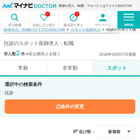
医師の求人・転職・アルバイトはマイナビDOCTOR
0
0
MENU
お気に入り求人
最近見た求人
マイページ
求人検索
医師求人・転職のマイナビDOCTOR
スポット医師求人
往診のスポット医師
往診のスポット医師求人・転職
2
求人数
件
※非公開求人を除く
2026年08月07日更新
常勤
非常勤
スポット
選択中の検索条件
往診
条件の変更
並び順：
新着順