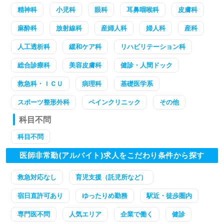
精神科
小児科
眼科
耳鼻咽喉科
皮膚科
麻酔科
放射線科
産婦人科
婦人科
産科
人工透析科
緩和ケア科
リハビリテーション科
総合診療科
美容皮膚科
健診・人間ドック
救急科・ＩＣＵ
病理科
基礎医学系
スポーツ整形外科
ペインクリニック
その他
科目不問
科目不問
医師非常勤(アルバイト)求人をこだわり条件から探す
救急対応なし
育児支援（託児所など）
宿日直許可あり
ゆったりめ勤務
駅近・徒歩圏内
専門医不問
人気エリア
企業で働く
健診