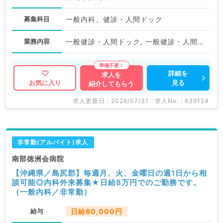
募集科目
一般内科、健診・人間ドック
業務内容
一般健診・人間ドック, 一般健診・人間ドック
詳細を
求人を
見る
お気に入り
紹介してもらう
求人更新日 : 2026/07/31
求人No. : 639124
非常勤(アルバイト)求人
南部徳洲会病院
【沖縄県／島尻郡】毎週月、火、金曜日の週1日から相
談可能◎内科外来募集★日給8万円でのご勤務です。
（一般内科／非常勤）
給与
日給80,000円