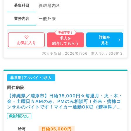
募集科目
循環器内科
業務内容
一般外来
詳細を
求人を
見る
お気に入り
紹介してもらう
求人更新日 : 2026/07/06
求人No. : 636913
非常勤(アルバイト)求人
同仁病院
【沖縄県／浦添市】日給35,000円☆毎週月・火・木・
金・土曜日☆AMのみ、PMのみ相談可！外来・病棟コ
ンサルのバイトです！マイカー通勤OK◎（精神科／非
常勤）
救急対応なし
給与
日給35,000円