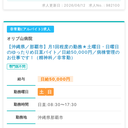
求人更新日 : 2026/06/12
求人No. : 982100
非常勤(アルバイト)求人
オリブ山病院
【沖縄県／那覇市】月1回程度の勤務★土曜日・日曜日
のゆったりめ日直バイト／日給50,000円／病棟管理の
お仕事です！（精神科／非常勤）
専門医不問
給与
日給50,000円
土
日
勤務曜日
勤務時間
日直:08:30〜17:30
勤務地
沖縄県那覇市