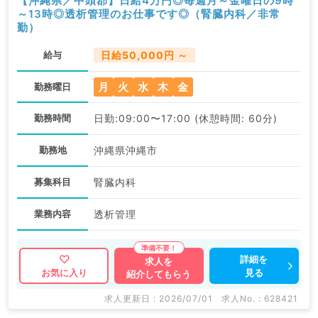
【沖縄県／中頭郡】日給4万円◎毎週月～金曜日の9時
～13時◎透析管理のお仕事です◎（腎臓内科／非常
勤）
給与
日給50,000円 ～
月
火
水
木
金
勤務曜日
勤務時間
日勤:09:00〜17:00 (休憩時間: 60分)
勤務地
沖縄県沖縄市
募集科目
腎臓内科
業務内容
透析管理
詳細を
求人を
見る
お気に入り
紹介してもらう
求人更新日 : 2026/07/01
求人No. : 628421