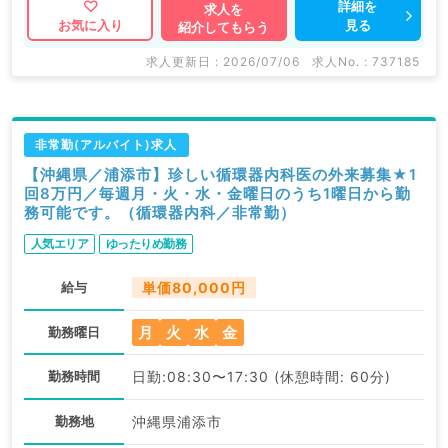
詳細を
求人を
見る
お気に入り
紹介してもらう
求人更新日 : 2026/07/06
求人No. : 737185
非常勤(アルバイト)求人
【沖縄県／浦添市】珍しい循環器内科医の外来募集★1
回8万円／毎週月・火・水・金曜日のうち1曜日から勤
務可能です。（循環器内科／非常勤）
人気エリア
ゆったりめ勤務
給与
単価80,000円
月
火
水
金
勤務曜日
勤務時間
日勤:08:30〜17:30 (休憩時間: 60分)
勤務地
沖縄県浦添市