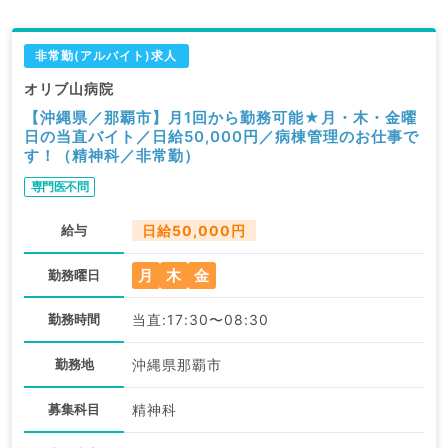
非常勤(アルバイト)求人
オリブ山病院
【沖縄県／那覇市】月1回から勤務可能★月・木・金曜
日の当直バイト／日給50,000円／病棟管理のお仕事で
す！（精神科／非常勤）
専門医不問
給与
日給50,000円
月
木
金
勤務曜日
勤務時間
当直:17:30〜08:30
勤務地
沖縄県那覇市
募集科目
精神科