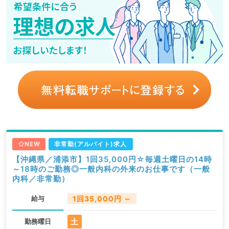
NEW
非常勤(アルバイト)求人
【沖縄県／浦添市】1回35,000円☆毎週土曜日の14時
～18時のご勤務◎一般内科の外来のお仕事です（一般
内科／非常勤）
給与
1回35,000円 ～
土
勤務曜日