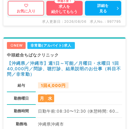
詳細を
求人を
見る
お気に入り
紹介してもらう
求人更新日 : 2026/08/06
求人No. : 997795
NEW
非常勤(アルバイト)求人
中頭総合ちばなクリニック
【沖縄県／沖縄市】週1日～可能／月曜日・水曜日 1回
40,000円／問診、聴打診、結果説明のお仕事（科目不
問／非常勤）
給与
1回4,000円
月
水
勤務曜日
勤務時間
日勤午前:08:30〜12:30 (休憩時間: 60分)
勤務地
沖縄県沖縄市