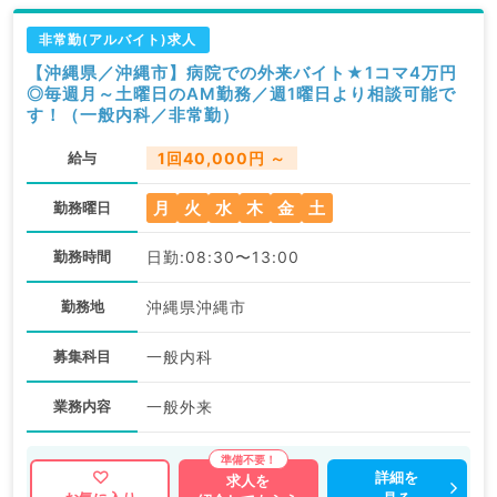
非常勤(アルバイト)求人
【沖縄県／沖縄市】病院での外来バイト★1コマ4万円
◎毎週月～土曜日のAM勤務／週1曜日より相談可能で
す！（一般内科／非常勤）
給与
1回40,000円 ～
月
火
水
木
金
土
勤務曜日
勤務時間
日勤:08:30〜13:00
勤務地
沖縄県沖縄市
募集科目
一般内科
業務内容
一般外来
詳細を
求人を