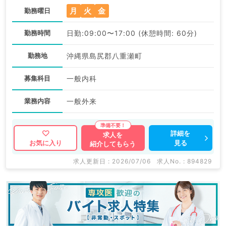
月
火
金
勤務曜日
勤務時間
日勤:09:00〜17:00 (休憩時間: 60分)
勤務地
沖縄県島尻郡八重瀬町
募集科目
一般内科
業務内容
一般外来
詳細を
求人を
見る
お気に入り
紹介してもらう
求人更新日 : 2026/07/06
求人No. : 894829