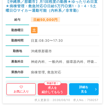
【沖縄県／那覇市】月1回程度の勤務★ゆったりめ日直
★病棟管理・救急対応◎日給5万円◎第1・3・4・5土
曜日◎マイカー通勤可能（内科系／非常勤）
給与
日給50,000円
土
勤務曜日
勤務時間
日直:08:30〜17:30
勤務地
沖縄県那覇市
募集科目
神経内科、一般内科、循環器内科、呼吸器内科、消化器内科、内分泌・代謝内科、腎臓内科、老年内科、血液内科、膠原病科
業務内容
病棟管理, 救急対応
詳細を
求人を
見る
お気に入り
紹介してもらう
求人更新日 : 2026/06/10
求人No. : 759257