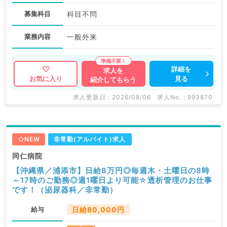
募集科目
科目不問
業務内容
一般外来
詳細を
求人を
見る
お気に入り
紹介してもらう
求人更新日 : 2026/08/06
求人No. : 993870
NEW
非常勤(アルバイト)求人
同仁病院
【沖縄県／浦添市】日給8万円◎毎週木・土曜日の8時
～17時のご勤務◎週1曜日より可能☆透析管理のお仕事
です！（泌尿器科／非常勤）
給与
日給80,000円