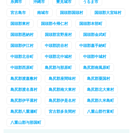
糸満市
沖縄市
豊見城市
うるま市
宮古島市
南城市
国頭郡国頭村
国頭郡大宜味村
国頭郡東村
国頭郡今帰仁村
国頭郡本部町
国頭郡恩納村
国頭郡宜野座村
国頭郡金武町
国頭郡伊江村
中頭郡読谷村
中頭郡嘉手納町
中頭郡北谷町
中頭郡北中城村
中頭郡中城村
中頭郡西原町
島尻郡与那原町
島尻郡南風原町
島尻郡渡嘉敷村
島尻郡座間味村
島尻郡粟国村
島尻郡渡名喜村
島尻郡南大東村
島尻郡北大東村
島尻郡伊平屋村
島尻郡伊是名村
島尻郡久米島町
島尻郡八重瀬町
宮古郡多良間村
八重山郡竹富町
八重山郡与那国町