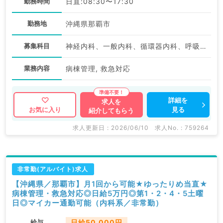
勤務時間
日直:08:30〜17:30
勤務地
沖縄県那覇市
募集科目
神経内科、一般内科、循環器内科、呼吸器内科、消化器内科、内分泌・代謝内科、腎臓内科、老年内科、血液内科、膠原病科
業務内容
病棟管理, 救急対応
詳細を
求人を
見る
お気に入り
紹介してもらう
求人更新日 : 2026/06/10
求人No. : 759264
非常勤(アルバイト)求人
【沖縄県／那覇市】月1回から可能★ゆったりめ当直★
病棟管理・救急対応◎日給5万円◎第1・2・4・5土曜
日◎マイカー通勤可能（内科系／非常勤）
給与
日給50,000円