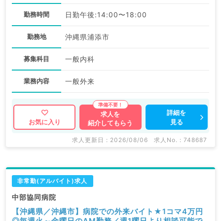
勤務時間
日勤午後:14:00〜18:00
勤務地
沖縄県浦添市
募集科目
一般内科
業務内容
一般外来
詳細を
求人を
見る
お気に入り
紹介してもらう
求人更新日 : 2026/08/06
求人No. : 748687
非常勤(アルバイト)求人
中部協同病院
【沖縄県／沖縄市】病院での外来バイト★1コマ4万円
◎毎週火～金曜日のAM勤務／週1曜日より相談可能で