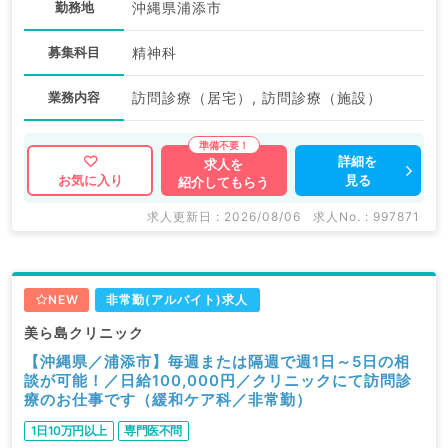
勤務地
沖縄県浦添市
募集科目
精神科
業務内容
訪問診療（居宅）, 訪問診療（施設）
詳細を
求人を
見る
お気に入り
紹介してもらう
求人更新日 : 2026/08/06
求人No. : 997871
NEW
非常勤(アルバイト)求人
美ら島クリニック
【沖縄県／浦添市】毎週または隔週で週1日～5日の相
談が可能！／日給100,000円／クリニックにて訪問診
療のお仕事です（緩和ケア科／非常勤）
1日10万円以上
専門医不問