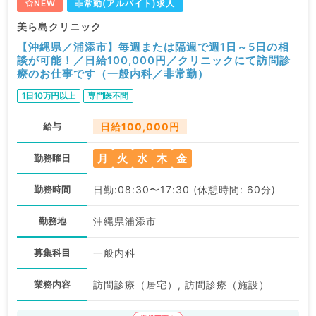
NEW
非常勤(アルバイト)求人
美ら島クリニック
【沖縄県／浦添市】毎週または隔週で週1日～5日の相
談が可能！／日給100,000円／クリニックにて訪問診
療のお仕事です（一般内科／非常勤）
1日10万円以上
専門医不問
給与
日給100,000円
月
火
水
木
金
勤務曜日
勤務時間
日勤:08:30〜17:30 (休憩時間: 60分)
勤務地
沖縄県浦添市
募集科目
一般内科
業務内容
訪問診療（居宅）, 訪問診療（施設）