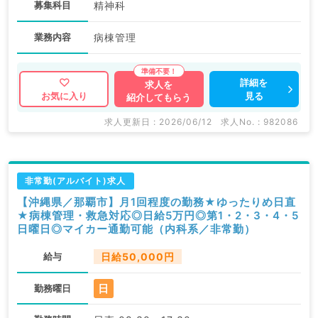
募集科目
精神科
業務内容
病棟管理
詳細を
求人を
見る
お気に入り
紹介してもらう
求人更新日 : 2026/06/12
求人No. : 982086
非常勤(アルバイト)求人
【沖縄県／那覇市】月1回程度の勤務★ゆったりめ日直
★病棟管理・救急対応◎日給5万円◎第1・2・3・4・5
日曜日◎マイカー通勤可能（内科系／非常勤）
給与
日給50,000円
日
勤務曜日