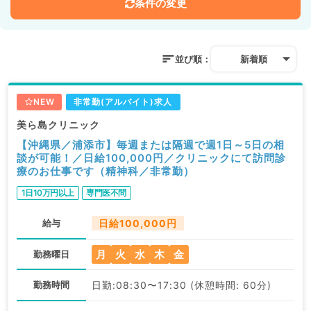
条件の変更
並び順：
新着順
NEW
非常勤(アルバイト)求人
美ら島クリニック
【沖縄県／浦添市】毎週または隔週で週1日～5日の相
談が可能！／日給100,000円／クリニックにて訪問診
療のお仕事です（精神科／非常勤）
1日10万円以上
専門医不問
給与
日給100,000円
月
火
水
木
金
勤務曜日
勤務時間
日勤:08:30〜17:30 (休憩時間: 60分)