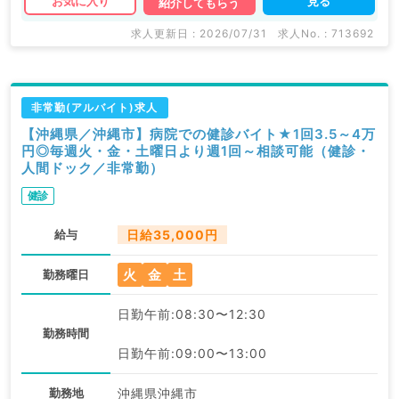
見る
お気に入り
紹介してもらう
求人更新日 : 2026/07/31
求人No. : 713692
非常勤(アルバイト)求人
【沖縄県／沖縄市】病院での健診バイト★1回3.5～4万
円◎毎週火・金・土曜日より週1回～相談可能（健診・
人間ドック／非常勤）
健診
給与
日給35,000円
火
金
土
勤務曜日
日勤午前:08:30〜12:30
勤務時間
日勤午前:09:00〜13:00
勤務地
沖縄県沖縄市