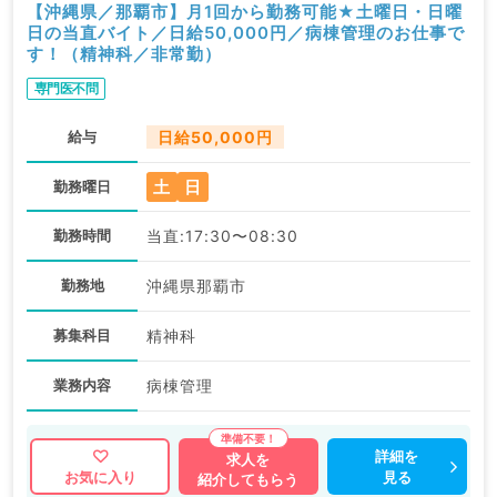
【沖縄県／那覇市】月1回から勤務可能★土曜日・日曜
日の当直バイト／日給50,000円／病棟管理のお仕事で
す！（精神科／非常勤）
専門医不問
給与
日給50,000円
土
日
勤務曜日
勤務時間
当直:17:30〜08:30
勤務地
沖縄県那覇市
募集科目
精神科
業務内容
病棟管理
詳細を
求人を
見る
お気に入り
紹介してもらう