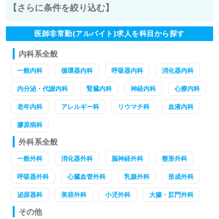
【さらに条件を絞り込む】
医師非常勤(アルバイト)求人を科目から探す
内科系全般
一般内科
循環器内科
呼吸器内科
消化器内科
内分泌・代謝内科
腎臓内科
神経内科
心療内科
老年内科
アレルギー科
リウマチ科
血液内科
膠原病科
外科系全般
一般外科
消化器外科
脳神経外科
整形外科
呼吸器外科
心臓血管外科
乳腺外科
形成外科
泌尿器科
美容外科
小児外科
大腸・肛門外科
その他