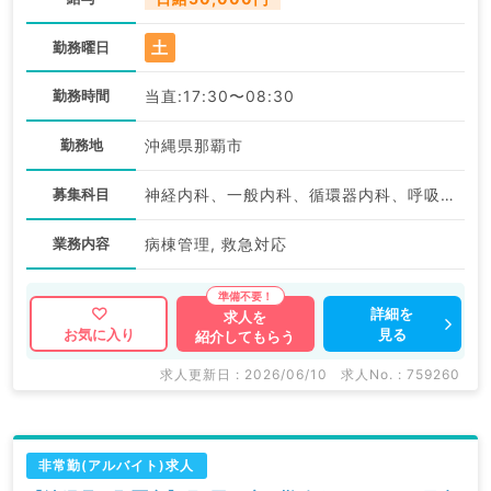
土
勤務曜日
勤務時間
当直:17:30〜08:30
勤務地
沖縄県那覇市
募集科目
神経内科、一般内科、循環器内科、呼吸器内科、消化器内科、内分泌・代謝内科、腎臓内科、老年内科、血液内科、膠原病科
業務内容
病棟管理, 救急対応
詳細を
求人を
見る
お気に入り
紹介してもらう
求人更新日 : 2026/06/10
求人No. : 759260
非常勤(アルバイト)求人