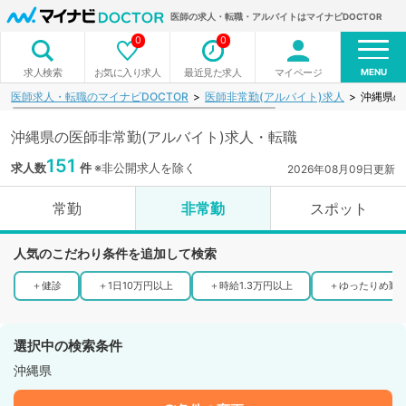
医師の求人・転職・アルバイトはマイナビDOCTOR
0
0
MENU
お気に入り求人
最近見た求人
マイページ
求人検索
医師求人・転職のマイナビDOCTOR
医師非常勤(アルバイト)求人
沖縄県の
沖縄県の医師非常勤(アルバイト)求人・転職
151
求人数
件
※非公開求人を除く
2026年08月09日更新
常勤
非常勤
スポット
人気のこだわり条件を追加して検索
＋
健診
＋
1日10万円以上
＋
時給1.3万円以上
＋
ゆったりめ勤
選択中の検索条件
沖縄県