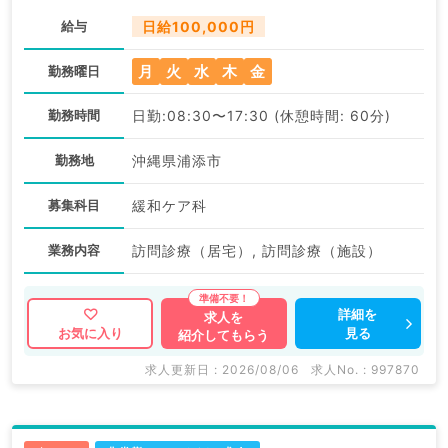
給与
日給100,000円
月
火
水
木
金
勤務曜日
勤務時間
日勤:08:30〜17:30 (休憩時間: 60分)
勤務地
沖縄県浦添市
募集科目
緩和ケア科
業務内容
訪問診療（居宅）, 訪問診療（施設）
詳細を
求人を
見る
お気に入り
紹介してもらう
求人更新日 : 2026/08/06
求人No. : 997870