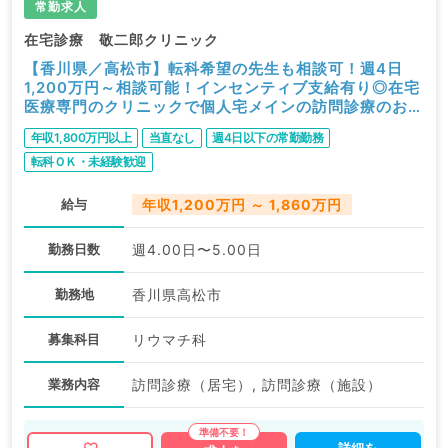
常勤求人
在宅診療 敬二郎クリニック
【香川県／高松市】転科希望の先生も相談可！週4日
1,200万円～相談可能！インセンティブ支給有り◎在宅
医療専門のクリニックで個人宅メインの訪問診療のお仕
事です（リウマチ科／常勤）
年収1,800万円以上
当直なし
週4日以下の常勤勤務
転科ＯＫ・未経験歓迎
給与
年収1,200万円 ～ 1,860万円
勤務日数
週4.00日〜5.00日
勤務地
香川県高松市
募集科目
リウマチ科
業務内容
訪問診療（居宅）, 訪問診療（施設）
詳細を