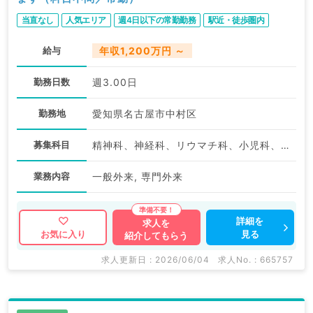
当直なし
人気エリア
週4日以下の常勤勤務
駅近・徒歩圏内
給与
年収1,200万円 ～
勤務日数
週3.00日
勤務地
愛知県名古屋市中村区
募集科目
精神科、神経科、リウマチ科、小児科、美容外科、皮膚科、産婦人科、産科、婦人科、眼科、耳鼻咽喉科、人工透析科、一般内科、循環器内科、消化器内科、外科系全般、一般外科、消化器外科、総合診療科、美容皮膚科、救急科・ＩＣＵ、科目不問
業務内容
一般外来, 専門外来
詳細を
求人を
見る
お気に入り
紹介してもらう
求人更新日 : 2026/06/04
求人No. : 665757