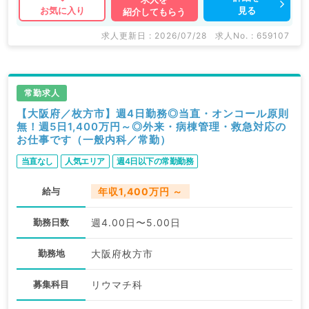
見る
お気に入り
紹介してもらう
求人更新日 : 2026/07/28
求人No. : 659107
常勤求人
【大阪府／枚方市】週4日勤務◎当直・オンコール原則
無！週5日1,400万円～◎外来・病棟管理・救急対応の
お仕事です（一般内科／常勤）
当直なし
人気エリア
週4日以下の常勤勤務
給与
年収1,400万円 ～
勤務日数
週4.00日〜5.00日
勤務地
大阪府枚方市
募集科目
リウマチ科