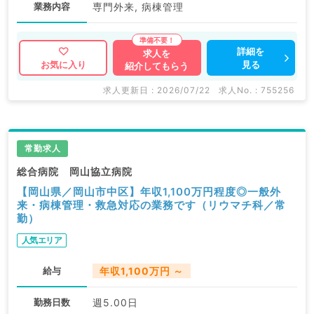
業務内容
専門外来, 病棟管理
詳細を
求人を
見る
お気に入り
紹介してもらう
求人更新日 : 2026/07/22
求人No. : 755256
常勤求人
総合病院 岡山協立病院
【岡山県／岡山市中区】年収1,100万円程度◎一般外
来・病棟管理・救急対応の業務です（リウマチ科／常
勤）
人気エリア
給与
年収1,100万円 ～
勤務日数
週5.00日