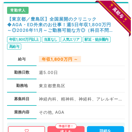
常勤求人
【東京都／豊島区】全国展開のクリニック
◆AGA・ED外来のお仕事！週5日年収1,800万円
～◎2026年11月～ご勤務可能な方◎（科目不問
／常勤）
年収1,800万円以上
当直なし
人気エリア
駅近・徒歩圏内
高給与
給与
年収1,800万円 ～
勤務日数
週5.00日
勤務地
東京都豊島区
募集科目
神経内科、精神科、神経科、アレルギー科、リウマチ科、小児科、整形外科、形成外科、美容外科、脳神経外科、呼吸器外科、心臓血管外科、小児外科、皮膚科、泌尿器科、産婦人科、産科、婦人科、眼科、耳鼻咽喉科、気管食道科、放射線科、リハビリテーション科、麻酔科、ペインクリニック、人工透析科、緩和ケア科、一般内科、循環器内科、呼吸器内科、消化器内科、内分泌・代謝内科、腎臓内科、老年内科、血液内科、外科系全般、一般外科、消化器外科、乳腺外科、総合診療科、美容皮膚科、健診・人間ドック、救急科・ＩＣＵ、病理科、基礎医学系、膠原病科、スポーツ整形外科、大腸・肛門外科、産業医、脊髄・脊椎外科、科目不問
業務内容
その他, AGA
詳細を
求人を