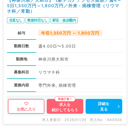
【神奈川県／大和市】《駅チカ》アクセス抜群／週4～
5日1,350万円～1,800万円／外来・病棟管理（リウマ
チ科／常勤）
当直なし
救急対応なし
駅近・徒歩圏内
給与
年収1,350万円 ～ 1,800万円
勤務日数
週4.00日〜5.00日
勤務地
神奈川県大和市
募集科目
リウマチ科
業務内容
専門外来, 病棟管理
詳細を
求人を
見る
お気に入り
紹介してもらう
求人更新日 : 2026/01/29
求人No. : 940936