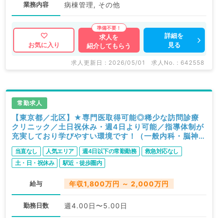
業務内容
病棟管理, その他
詳細を
求人を
見る
お気に入り
紹介してもらう
求人更新日 : 2026/05/01
求人No. : 642558
常勤求人
【東京都／北区】★専門医取得可能◎稀少な訪問診療
クリニック／土日祝休み・週4日より可能／指導体制が
充実しており学びやすい環境です！（一般内科・脳神経
内科／常勤）
当直なし
人気エリア
週4日以下の常勤勤務
救急対応なし
土・日・祝休み
駅近・徒歩圏内
給与
年収1,800万円 ～ 2,000万円
勤務日数
週4.00日〜5.00日