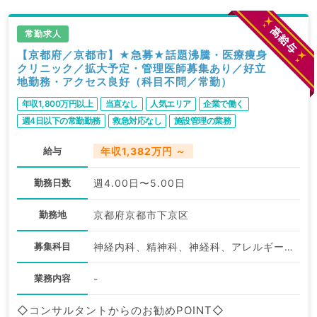
常勤求人
【京都府／京都市】★急募★話題沸騰・医療痩身
クリニック／拡大予定・管理医師募集あり／好立
地勤務・アクセス良好（科目不問／常勤）
年収1,800万円以上
当直なし
人気エリア
企業で働く
週4日以下の常勤勤務
救急対応なし
施設管理の業務
転科ＯＫ・未経験歓迎
ゆったりめ勤務
駅近・徒歩圏内
給与
年収1,382万円 ～
WEB面接可
高給与
勤務日数
週4.00日〜5.00日
勤務地
京都府京都市下京区
募集科目
神経内科、精神科、神経科、アレルギー科、リウマチ科、小児科、整形外科、形成外科、美容外科、脳神経外科、呼吸器外科、心臓血管外科、小児外科、皮膚科、泌尿器科、産婦人科、産科、婦人科、眼科、耳鼻咽喉科、気管食道科、放射線科、リハビリテーション科、麻酔科、ペインクリニック、人工透析科、緩和ケア科、一般内科、循環器内科、呼吸器内科、消化器内科、内分泌・代謝内科、腎臓内科、老年内科、血液内科、外科系全般、一般外科、消化器外科、乳腺外科、総合診療科、美容皮膚科、健診・人間ドック、救急科・ＩＣＵ、病理科、基礎医学系、膠原病科、スポーツ整形外科、大腸・肛門外科、その他、産業医、科目不問
業務内容
-
◇コンサルタントからのお勧めPOINT◇