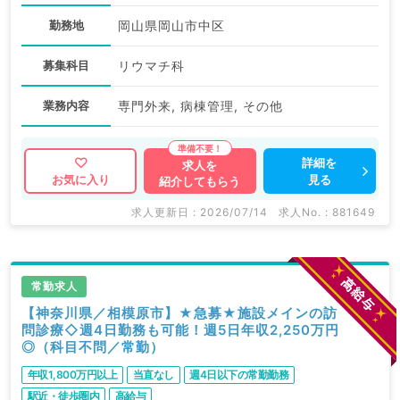
勤務地
岡山県岡山市中区
募集科目
リウマチ科
業務内容
専門外来, 病棟管理, その他
詳細を
求人を
見る
お気に入り
紹介してもらう
求人更新日 : 2026/07/14
求人No. : 881649
常勤求人
【神奈川県／相模原市】★急募★施設メインの訪
問診療◇週4日勤務も可能！週5日年収2,250万円
◎（科目不問／常勤）
年収1,800万円以上
当直なし
週4日以下の常勤勤務
駅近・徒歩圏内
高給与