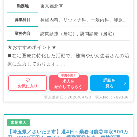
勤務地
東京都北区
募集科目
神経内科、リウマチ科、一般内科、膠原病科
業務内容
訪問診療（居宅）, 訪問診療（居宅）
★おすすめポイント★
■在宅医療に特化した活動で、難病やがん患者さんの治
療に注力しております。
■リウマチ・膠原病をはじめ、内科系の専門医資格を取
得・更新できます。
詳細を
求人を
見る
お気に入り
紹介してもらう
■職員のQOLが充実しており、大学病院の次のキャリア
として最適な環境です。
求人更新日 : 2026/04/20
求人No. : 769366
常勤求人
【埼玉県／さいたま市】週4日～勤務可能◎年収800万