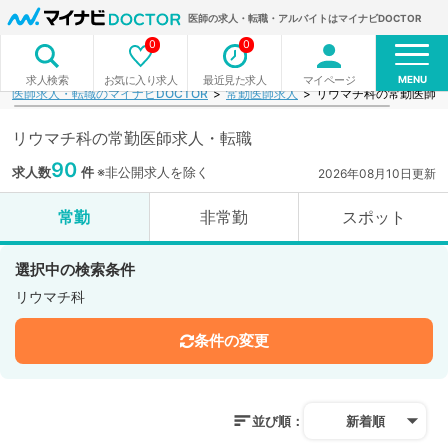
医師の求人・転職・アルバイトはマイナビDOCTOR
0
0
MENU
お気に入り求人
最近見た求人
マイページ
求人検索
医師求人・転職のマイナビDOCTOR
常勤医師求人
リウマチ科の常勤医師求
リウマチ科の常勤医師求人・転職
90
求人数
件
※非公開求人を除く
2026年08月10日更新
常勤
非常勤
スポット
選択中の検索条件
リウマチ科
条件の変更
並び順：
新着順