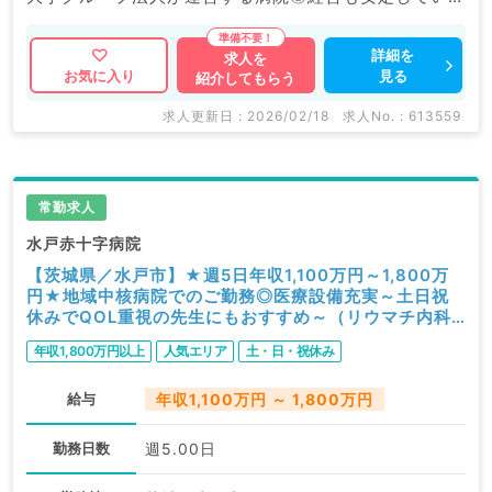
す。
詳細を
求人を
見る
お気に入り
紹介してもらう
マイナビDOCTORでは病院やクリニックなどの医療機
関求人はもちろんのこと、
求人更新日 : 2026/02/18
求人No. : 613559
掲載情報以外にも産業医等の企業系求人も多数扱ってい
ます。
求人内容の詳細等はお気軽にお問合せ下さい。
常勤求人
水戸赤十字病院
【茨城県／水戸市】★週5日年収1,100万円～1,800万
円★地域中核病院でのご勤務◎医療設備充実～土日祝
休みでQOL重視の先生にもおすすめ～（リウマチ内科
／常勤）
年収1,800万円以上
人気エリア
土・日・祝休み
給与
年収1,100万円 ～ 1,800万円
勤務日数
週5.00日