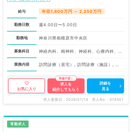
給与
年収1,800万円 ～ 2,250万円
勤務日数
週4.00日〜5.00日
勤務地
神奈川県相模原市中央区
募集科目
神経内科、精神科、神経科、心療内科、アレルギー科、リウマチ科、小児科、整形外科、形成外科、美容外科、脳神経外科、呼吸器外科、心臓血管外科、小児外科、泌尿器科、産婦人科、産科、婦人科、眼科、耳鼻咽喉科、気管食道科、リハビリテーション科、麻酔科、ペインクリニック、人工透析科、緩和ケア科、一般内科、循環器内科、呼吸器内科、消化器内科、内分泌・代謝内科、腎臓内科、老年内科、血液内科、外科系全般、一般外科、消化器外科、乳腺外科、総合診療科、健診・人間ドック、救急科・ＩＣＵ、病理科、基礎医学系、膠原病科、スポーツ整形外科、大腸・肛門外科、産業医、脊髄・脊椎外科
業務内容
訪問診療（居宅）, 訪問診療（施設）, その他, その他
詳細を
求人を
見る
お気に入り
紹介してもらう
求人更新日 : 2026/07/14
求人No. : 674501
常勤求人