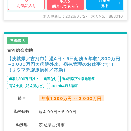
求人を
見る
お気に入り
紹介してもらう
求人更新日 : 2026/05/27
求人No. : 888016
常勤求人
古河総合病院
【茨城県／古河市】週4日～5日勤務★年収1,300万円
～2,000万円★病院外来、病棟管理のお仕事です！
（リウマチ膠原病科／常勤）
年収1,800万円以上
当直なし
週4日以下の常勤勤務
育児支援（託児所など）
2027年4月入職可
給与
年収1,300万円 ～ 2,000万円
勤務日数
週4.00日〜5.00日
勤務地
茨城県古河市