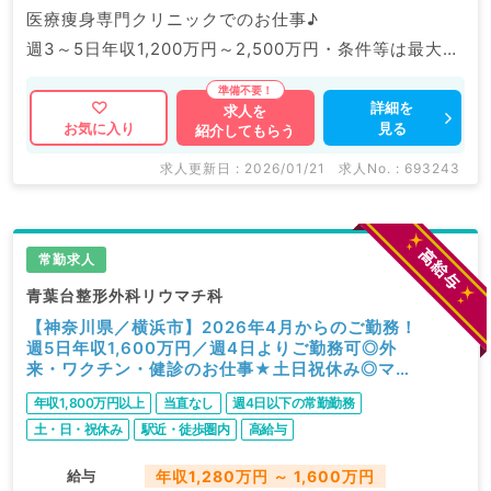
医療痩身専門クリニックでのお仕事♪
週3～5日年収1,200万円～2,500万円・条件等は最大限
考慮◎しっかり稼ぎたい先生にもおススメです。
医療痩身クリニックのパイオニアであり、指導体制も充
詳細を
求人を
見る
お気に入り
紹介してもらう
実しております。
求人更新日 : 2026/01/21
求人No. : 693243
マイナビDOCTORでは病院やクリニックなどの医療機
関求人はもちろんのこと、
掲載情報以外にも産業医等の企業系求人も多数扱ってい
常勤求人
ます。
青葉台整形外科リウマチ科
求人内容の詳細等はお気軽にお問合せ下さい。
【神奈川県／横浜市】2026年4月からのご勤務！
週5日年収1,600万円／週4日よりご勤務可◎外
来・ワクチン・健診のお仕事★土日祝休み◎マイ
カー通勤可／駐車場有♪（リウマチ内科／常勤）
年収1,800万円以上
当直なし
週4日以下の常勤勤務
土・日・祝休み
駅近・徒歩圏内
高給与
給与
年収1,280万円 ～ 1,600万円