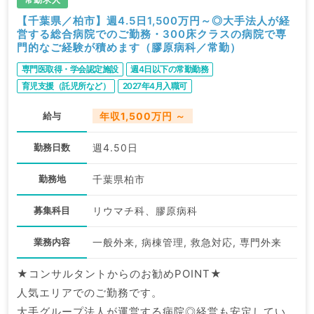
【千葉県／柏市】週4.5日1,500万円～◎大手法人が経
営する総合病院でのご勤務・300床クラスの病院で専
門的なご経験が積めます（膠原病科／常勤）
専門医取得・学会認定施設
週4日以下の常勤勤務
育児支援（託児所など）
2027年4月入職可
給与
年収1,500万円 ～
勤務日数
週4.50日
勤務地
千葉県柏市
募集科目
リウマチ科、膠原病科
業務内容
一般外来, 病棟管理, 救急対応, 専門外来
★コンサルタントからのお勧めPOINT★
人気エリアでのご勤務です。
大手グループ法人が運営する病院◎経営も安定していま