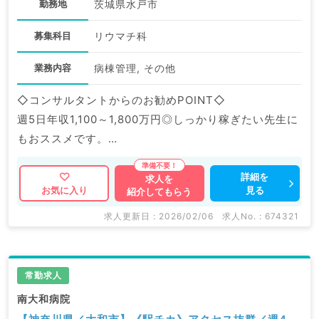
勤務地
茨城県水戸市
募集科目
リウマチ科
業務内容
病棟管理, その他
◇コンサルタントからのお勧めPOINT◇
週5日年収1,100～1,800万円◎しっかり稼ぎたい先生に
もおススメです。
地域中核病院でのご勤務／医療設備も充実しています！
詳細を
求人を
見る
お気に入り
紹介してもらう
マイナビDOCTORでは病院やクリニックなどの医療機
関求人はもちろんのこと、
求人更新日 : 2026/02/06
求人No. : 674321
掲載情報以外にも産業医等の企業系求人も多数扱ってい
ます。
求人内容の詳細等はお気軽にお問合せ下さい。
常勤求人
南大和病院