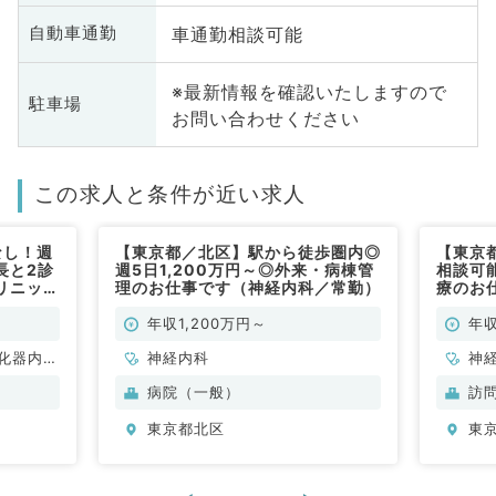
車通勤相談可能
自動車通勤
※最新情報を確認いたしますので
駐車場
お問い合わせください
この求人と条件が近い求人
なし！週
【東京都／北区】駅から徒歩圏内◎
【東京都
長と2診
週5日1,200万円～◎外来・病棟管
相談可
リニック
理のお仕事です（神経内科／常勤）
療のお
♪（内
年収1,200万円～
年収
化器内
神経内科
神
循
病院（一般）
訪
内
東京都北区
東
科