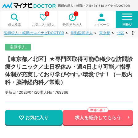
医師の求人・転職・アルバイトはマイナビDOCTOR
0
1
MENU
お気に入り求人
最近見た求人
マイページ
求人検索
医師求人・転職のマイナビDOCTOR
常勤医師求人
東京都
北区
【東
常勤求人
【東京都／北区】★専門医取得可能◎稀少な訪問診
療クリニック／土日祝休み・週4日より可能／指導
体制が充実しており学びやすい環境です！（一般内
科・脳神経内科／常勤）
更新日 : 2026/04/20
求人No : 769366
お気に入り
求人を紹介してもらう