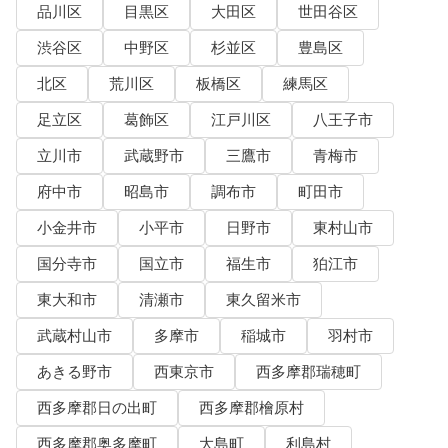
品川区
目黒区
大田区
世田谷区
渋谷区
中野区
杉並区
豊島区
北区
荒川区
板橋区
練馬区
足立区
葛飾区
江戸川区
八王子市
立川市
武蔵野市
三鷹市
青梅市
府中市
昭島市
調布市
町田市
小金井市
小平市
日野市
東村山市
国分寺市
国立市
福生市
狛江市
東大和市
清瀬市
東久留米市
武蔵村山市
多摩市
稲城市
羽村市
あきる野市
西東京市
西多摩郡瑞穂町
西多摩郡日の出町
西多摩郡檜原村
西多摩郡奥多摩町
大島町
利島村