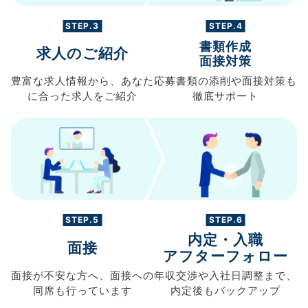
STEP.3
STEP.4
書類作成
求人のご紹介
面接対策
豊富な求人情報から、
あなた
応募書類の
添削や面接対策も
に合った求人を
ご紹介
徹底サポート
STEP.5
STEP.6
内定・入職
面接
アフターフォロー
面接が不安な方へ、
面接への
年収交渉や
入社日調整まで、
同席も
行っています
内定後もバックアップ