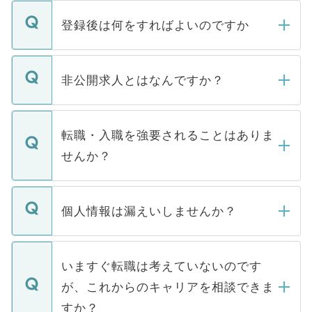
登録後は何をすればよいのですか
ご登録いただきましたら、弊社担当者がご
登録内容を確認し、その後メールもしくは
非公開求人とはなんですか？
お電話にて次のステップのご案内をいたし
ます。通常、5営業日以内にはご連絡をせて
マイナビDOCTORで取り扱っている求人の
いただきますので、しばらくお待ちくださ
うち約3割は、Webサイトからご覧いただ
転職・入職を強要されることはありま
い。
けない「非公開求人」です。非公開求人は
せんか？
下記の理由によって、一般には公開してい
ません。
転職・入職を強要することは一切ありませ
ん。また、仮に応募先から内定をいただい
個人情報は漏えいしませんか？
■応募殺到を避けるため 人気のある医療機
たとしても、ご本人が納得しない限り、内
関を公にしてしまうと、応募が殺到する場
定を承諾する必要はありません。内定先へ
個人情報が漏えいすることはありませんの
合があります。 選考を効率よく行うため
の辞退の連絡はキャリアパートナーが行い
で、ご安心ください。当サイトからの登録
いますぐ転職は考えていないのです
に、医療機関が求める条件に合った人材の
ますので、ご安心ください。
などで収集したご登録者様の個人情報は、
が、これからのキャリアを相談できま
みを人材紹介会社に依頼するケースが増え
ご本人のキャリアアップおよび転職活動の
ています。
すか？