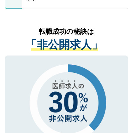
支援を目的に使用いたします。お預かりし
ているすべての個人データはご本人の許可
お気軽にご相談ください。先生専任のキャ
なく、医療機関側に開示したり、第三者に
リアパートナーが将来のご希望などをおう
提供することは一切ありません。また弊社
かがいして、現在の医療機関の状況や紹介
転職成功の秘訣は
は、個人情報の取り扱いについての厳密な
経験をまじえながら、適切なアドバイスを
管理基準を満たした事業者のみに付与され
「非公開求人」
させていただきます。すぐにご転職をされ
る、プライバシーマークを取得済みです。
ない方には、長期的なサポートが可能です
ご登録いただいた個人情報は、SSL（デー
ので、まずはご登録ください。
タ暗号化）によって保護されていますの
で、機密保持に関してもご安心ください。