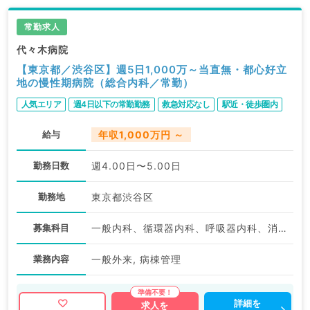
常勤求人
代々木病院
【東京都／渋谷区】週5日1,000万～当直無・都心好立
地の慢性期病院（総合内科／常勤）
人気エリア
週4日以下の常勤勤務
救急対応なし
駅近・徒歩圏内
給与
年収1,000万円 ～
勤務日数
週4.00日〜5.00日
勤務地
東京都渋谷区
募集科目
一般内科、循環器内科、呼吸器内科、消化器内科、内分泌・代謝内科
業務内容
一般外来, 病棟管理
詳細を
求人を