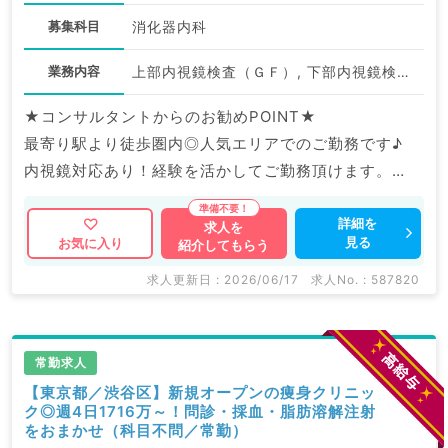
募集科目
消化器内科
業務内容
上部内視鏡検査（ＧＦ）, 下部内視鏡検査（ＣＦ）, 一般健診・人間ドック, 画像診断（一次読影）
★コンサルタントからのお勧めPOINT★
最寄り駅より徒歩圏内◎人気エリアでのご勤務です♪
内視鏡対応あり！経験を活かしてご勤務頂けます。
マイナビDOCTORでは病院やクリニックなどの医療機
詳細を
求人を
見る
お気に入り
紹介してもらう
関求人はもちろんのこと、
掲載情報以外にも産業医等の企業系求人も多数扱ってい
求人更新日 : 2026/06/17
求人No. : 587820
ます。
求人内容の詳細等はお気軽にお問合せ下さい。
常勤求人
【東京都／渋谷区】新規オープンの痩身クリニッ
ク◎週4日1716万～！問診・採血・脂肪溶解注射
をおまかせ（科目不問／常勤）