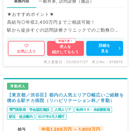
業務内容
一般外来, 訪問診療（施設）
★おすすめポイント★
高給与◎年収2,400万円までご相談可能！
駅から徒歩すぐの訪問診療クリニックでのご勤務◎
在宅医療にご興味のある先生歓迎！未経験でもご相談可
能です！
詳細を
求人を
見る
お気に入り
紹介してもらう
求人更新日 : 2026/07/27
求人No. : 618616
常勤求人
【東京都／渋谷区】都内の人気エリア◎幅広いご経験を
積める駅チカ病院（リハビリテーション科／常勤）
専門医取得・学会認定施設
人気エリア
転科ＯＫ・未経験歓迎
駅近・徒歩圏内
2027年4月入職可
給与
年収1,200万円 ～ 1,800万円