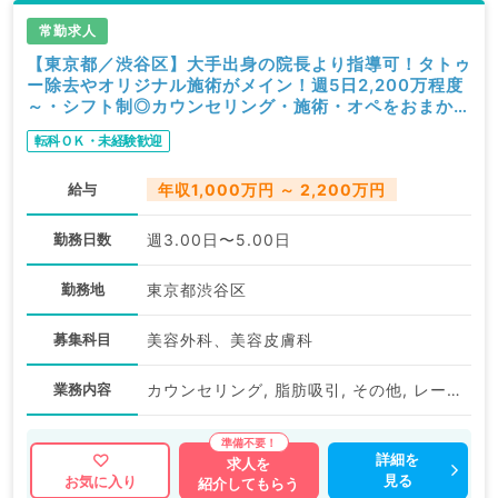
常勤求人
【東京都／渋谷区】大手出身の院長より指導可！タトゥ
ー除去やオリジナル施術がメイン！週5日2,200万程度
～・シフト制◎カウンセリング・施術・オペをおまかせ
（美容皮膚科、美容外科／常勤）
転科ＯＫ・未経験歓迎
給与
年収1,000万円 ～ 2,200万円
勤務日数
週3.00日〜5.00日
勤務地
東京都渋谷区
募集科目
美容外科、美容皮膚科
業務内容
カウンセリング, 脂肪吸引, その他, レーザー治療, 注入
詳細を
求人を
見る
お気に入り
紹介してもらう