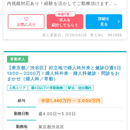
内視鏡対応あり！経験を活かしてご勤務頂けます。
マイナビDOCTORでは病院やクリニックなどの医療機
詳細を
求人を
見る
お気に入り
紹介してもらう
関求人はもちろんのこと、
掲載情報以外にも産業医等の企業系求人も多数扱ってい
求人更新日 : 2026/06/26
求人No. : 883888
ます。
求人内容の詳細等はお気軽にお問合せ下さい。
常勤求人
【東京都／渋谷区】好立地で婦人科外来と健診◎週5日
1800～2000万！婦人科外来・婦人科健診・問診をお
まかせ（婦人科／常勤）
人気エリア
週4日以下の常勤勤務
駅近・徒歩圏内
給与
年収1,440万円 ～ 2,000万円
勤務日数
週4.00日〜5.00日
勤務地
東京都渋谷区