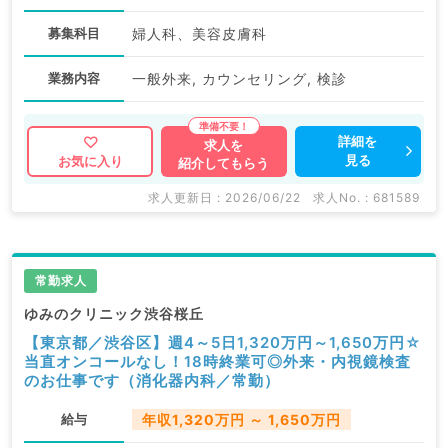
募集科目
婦人科、美容皮膚科
業務内容
一般外来, カウンセリング, 検診
詳細を
求人を
見る
お気に入り
紹介してもらう
求人更新日 : 2026/06/22
求人No. : 681589
常勤求人
ゆみのクリニック渋谷桜丘
【東京都／渋谷区】週4～5日1,320万円～1,650万円☆
当直オンコールなし！18時終業可◎外来・内視鏡検査
のお仕事です（消化器内科／常勤）
給与
年収1,320万円 ～ 1,650万円