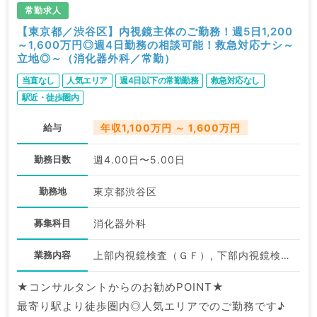
常勤求人
【東京都／渋谷区】内視鏡主体のご勤務！週5日1,200
～1,600万円◎週4日勤務の相談可能！救急対応ナシ～
立地◎～（消化器外科／常勤）
当直なし
人気エリア
週4日以下の常勤勤務
救急対応なし
駅近・徒歩圏内
給与
年収1,100万円 ～ 1,600万円
勤務日数
週4.00日〜5.00日
勤務地
東京都渋谷区
募集科目
消化器外科
業務内容
上部内視鏡検査（ＧＦ）, 下部内視鏡検査（ＣＦ）, その他
★コンサルタントからのお勧めPOINT★
最寄り駅より徒歩圏内◎人気エリアでのご勤務です♪