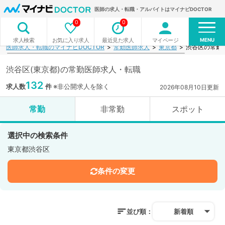
医師の求人・転職・アルバイトはマイナビDOCTOR
0
0
MENU
お気に入り求人
最近見た求人
マイページ
求人検索
医師求人・転職のマイナビDOCTOR
常勤医師求人
東京都
渋谷区の常勤
渋谷区(東京都)の常勤医師求人・転職
132
求人数
件
※非公開求人を除く
2026年08月10日更新
常勤
非常勤
スポット
選択中の検索条件
東京都渋谷区
条件の変更
並び順：
新着順