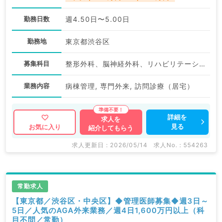
勤務日数
週4.50日〜5.00日
勤務地
東京都渋谷区
募集科目
整形外科、脳神経外科、リハビリテーション科
業務内容
病棟管理, 専門外来, 訪問診療（居宅）
詳細を
求人を
見る
お気に入り
紹介してもらう
求人更新日 : 2026/05/14
求人No. : 554263
常勤求人
【東京都／渋谷区・中央区】◆管理医師募集◆週3日～
5日／人気のAGA外来業務／週4日1,600万円以上（科
目不問／常勤）