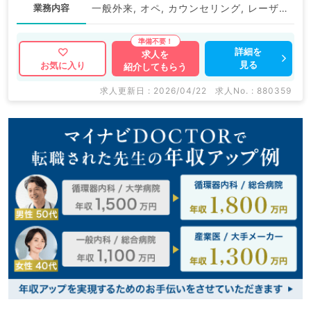
業務内容
一般外来, オペ, カウンセリング, レーザー治療, 注入
詳細を
求人を
見る
お気に入り
紹介してもらう
求人更新日 : 2026/04/22
求人No. : 880359