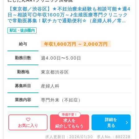
【東京都／渋谷区】★不妊治療未経験も相談可能★週4
日～相談可◎年収1600万～♪生殖医療専門クリニック
で常勤医募集！駅チカで通勤便利☆（産婦人科／常
勤）
駅近・徒歩圏内
給与
年収1,600万円 ～ 2,000万円
勤務日数
週4.00日〜5.00日
勤務地
東京都渋谷区
募集科目
産婦人科
業務内容
専門外来（不妊症）
詳細を
求人を
見る
お気に入り
紹介してもらう
求人更新日 : 2026/01/30
求人No. : 892228