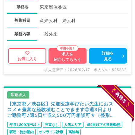
勤務地
東京都渋谷区
募集科目
産婦人科、婦人科
業務内容
一般外来
詳細を
求人を
見る
お気に入り
紹介してもらう
求人更新日 : 2026/02/17
求人No. : 625232
常勤求人
【東京都／渋谷区】先進医療学びたい先生におス
スメ★豊富な経験積むことできます◎週3日より
ご勤務可♪週5日年収2,500万円相談可★（整形外
科／常勤）
年収1,800万円以上
当直なし
人気エリア
週4日以下の常勤勤務
駅近・徒歩圏内
オンライン診療
高給与