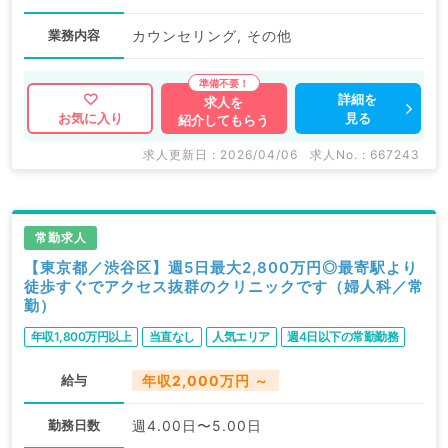
業務内容
カウンセリング, その他
詳細を
求人を
見る
お気に入り
紹介してもらう
求人更新日 : 2026/04/06
求人No. : 667243
常勤求人
【東京都／渋谷区】週5日最大2,800万円◎最寄駅より
徒歩すぐでアクセス抜群のクリニックです（婦人科／常
勤）
年収1,800万円以上
当直なし
人気エリア
週4日以下の常勤勤務
給与
年収2,000万円 ～
勤務日数
週4.00日〜5.00日