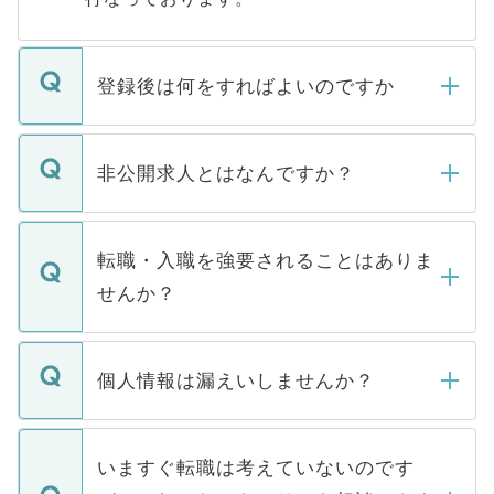
登録後は何をすればよいのですか
ご登録いただきましたら、弊社担当者がご
登録内容を確認し、その後メールもしくは
非公開求人とはなんですか？
お電話にて次のステップのご案内をいたし
ます。通常、5営業日以内にはご連絡をせて
マイナビDOCTORで取り扱っている求人の
いただきますので、しばらくお待ちくださ
うち約3割は、Webサイトからご覧いただ
転職・入職を強要されることはありま
い。
けない「非公開求人」です。非公開求人は
せんか？
下記の理由によって、一般には公開してい
ません。
転職・入職を強要することは一切ありませ
ん。また、仮に応募先から内定をいただい
個人情報は漏えいしませんか？
■応募殺到を避けるため 人気のある医療機
たとしても、ご本人が納得しない限り、内
関を公にしてしまうと、応募が殺到する場
定を承諾する必要はありません。内定先へ
個人情報が漏えいすることはありませんの
合があります。 選考を効率よく行うため
の辞退の連絡はキャリアパートナーが行い
で、ご安心ください。当サイトからの登録
いますぐ転職は考えていないのです
に、医療機関が求める条件に合った人材の
ますので、ご安心ください。
などで収集したご登録者様の個人情報は、