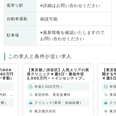
※詳細はお問い合わせください
最寄り駅
相談可能
自動車通勤
※最新情報を確認いたしますので
駐車場
お問い合わせください
この求人と条件が近い求人
のAGA
【東京都／渋谷区】人気エリアの美
【東京
80万円
容クリニック★週5日・最低年収
開する
／常勤）
2,000万円～＋インセンティブ★
★週5日
カウンセリング・施術・手術のお仕
センテ
事です（美容皮膚科・美容外科／常
術・手
年収2,000万円～
年収
勤）
科・美
内科、外
美容外科、美容皮膚科
美
容皮膚
診療）
クリニック(美容・自由診療）
ク
東京都渋谷区
東