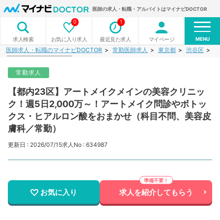
医師の求人・転職・アルバイトはマイナビDOCTOR
0
1
MENU
お気に入り求人
最近見た求人
マイページ
求人検索
医師求人・転職のマイナビDOCTOR
常勤医師求人
東京都
渋谷区
【
常勤求人
【都内23区】アートメイクメインの美容クリニッ
ク！週5日2,000万～！アートメイク問診やボトッ
クス・ヒアルロン酸をおまかせ（科目不問、美容皮
膚科／常勤）
更新日 : 2026/07/15
求人No : 634987
お気に入り
求人を紹介してもらう