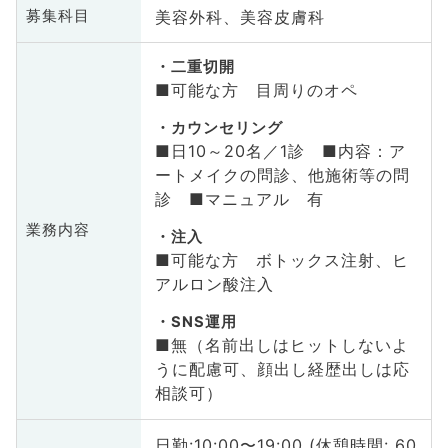
美容外科、美容皮膚科
募集科目
二重切開
■可能な方 目周りのオペ
カウンセリング
■日10～20名／1診 ■内容：ア
ートメイクの問診、他施術等の問
診 ■マニュアル 有
業務内容
注入
■可能な方 ボトックス注射、ヒ
アルロン酸注入
SNS運用
■無（名前出しはヒットしないよ
うに配慮可、顔出し経歴出しは応
相談可）
日勤:10:00〜19:00 (休憩時間: 60