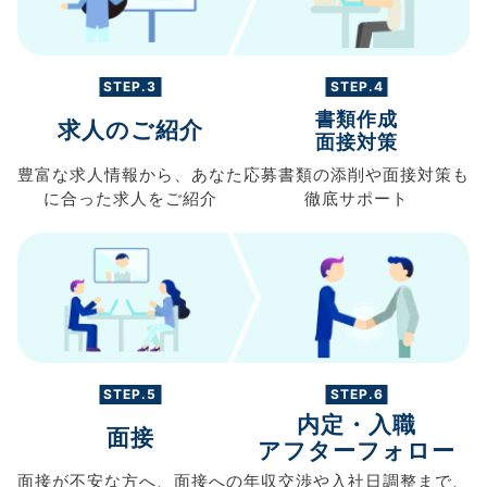
STEP.3
STEP.4
書類作成
求人のご紹介
面接対策
豊富な求人情報から、
あなた
応募書類の
添削や面接対策も
に合った求人を
ご紹介
徹底サポート
STEP.5
STEP.6
内定・入職
面接
アフターフォロー
面接が不安な方へ、
面接への
年収交渉や
入社日調整まで、