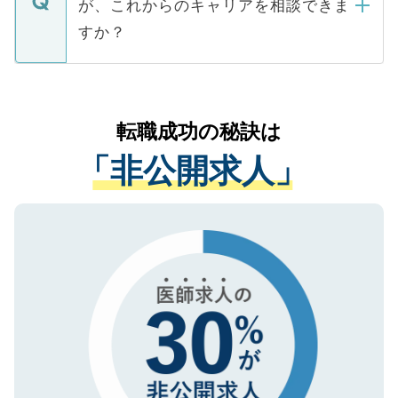
が、これからのキャリアを相談できま
みを人材紹介会社に依頼するケースが増え
ご本人のキャリアアップおよび転職活動の
ています。
すか？
支援を目的に使用いたします。お預かりし
ているすべての個人データはご本人の許可
お気軽にご相談ください。先生専任のキャ
なく、医療機関側に開示したり、第三者に
リアパートナーが将来のご希望などをおう
提供することは一切ありません。また弊社
かがいして、現在の医療機関の状況や紹介
転職成功の秘訣は
は、個人情報の取り扱いについての厳密な
経験をまじえながら、適切なアドバイスを
管理基準を満たした事業者のみに付与され
「非公開求人」
させていただきます。すぐにご転職をされ
る、プライバシーマークを取得済みです。
ない方には、長期的なサポートが可能です
ご登録いただいた個人情報は、SSL（デー
ので、まずはご登録ください。
タ暗号化）によって保護されていますの
で、機密保持に関してもご安心ください。