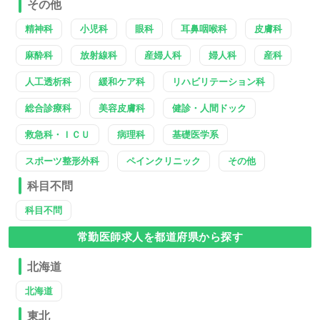
その他
精神科
小児科
眼科
耳鼻咽喉科
皮膚科
麻酔科
放射線科
産婦人科
婦人科
産科
人工透析科
緩和ケア科
リハビリテーション科
総合診療科
美容皮膚科
健診・人間ドック
救急科・ＩＣＵ
病理科
基礎医学系
スポーツ整形外科
ペインクリニック
その他
科目不問
科目不問
常勤医師求人を都道府県から探す
北海道
北海道
東北