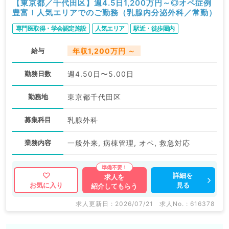
【東京都／千代田区】週4.5日1,200万円～◎オペ症例
豊富！人気エリアでのご勤務（乳腺内分泌外科／常勤）
専門医取得・学会認定施設
人気エリア
駅近・徒歩圏内
給与
年収1,200万円 ～
勤務日数
週4.50日〜5.00日
勤務地
東京都千代田区
募集科目
乳腺外科
業務内容
一般外来, 病棟管理, オペ, 救急対応
詳細を
求人を
見る
お気に入り
紹介してもらう
求人更新日 : 2026/07/21
求人No. : 616378