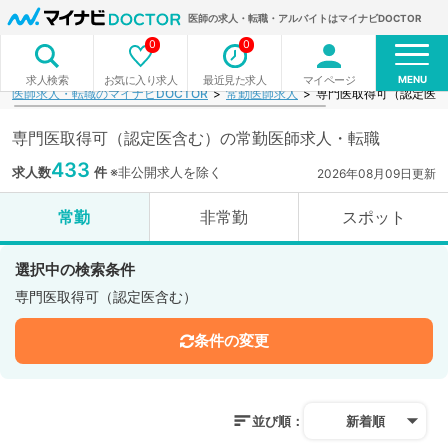
医師の求人・転職・アルバイトはマイナビDOCTOR
0
0
MENU
お気に入り求人
最近見た求人
マイページ
求人検索
医師求人・転職のマイナビDOCTOR
常勤医師求人
専門医取得可（認定医含
専門医取得可（認定医含む）の常勤医師求人・転職
433
求人数
件
※非公開求人を除く
2026年08月09日更新
常勤
非常勤
スポット
選択中の検索条件
専門医取得可（認定医含む）
条件の変更
並び順：
新着順