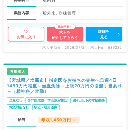
業務内容
一般外来, 病棟管理
詳細を
求人を
見る
お気に入り
紹介してもらう
求人更新日 : 2026/07/24
求人No. : 589222
常勤求人
【宮城県／塩竈市】指定医をお持ちの先生へ◎週4日
1450万円程度～当直免除～上限20万円の引越手当あり
～（精神科／常勤）
当直なし
専門医取得・学会認定施設
週4日以下の常勤勤務
救急対応なし
駅近・徒歩圏内
給与
年収1,450万円 ～