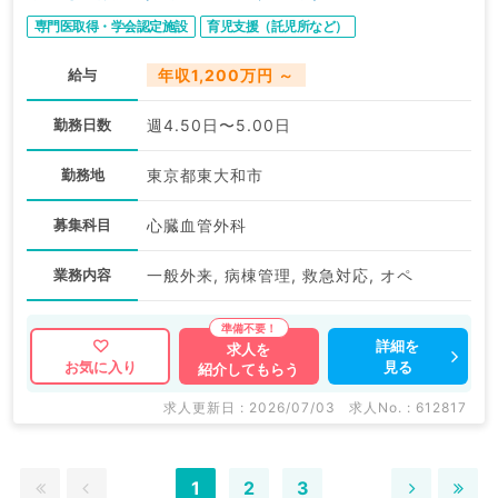
専門医取得・学会認定施設
育児支援（託児所など）
給与
年収1,200万円 ～
勤務日数
週4.50日〜5.00日
勤務地
東京都東大和市
募集科目
心臓血管外科
業務内容
一般外来, 病棟管理, 救急対応, オペ
詳細を
求人を
見る
お気に入り
紹介してもらう
求人更新日 : 2026/07/03
求人No. : 612817
1
2
3