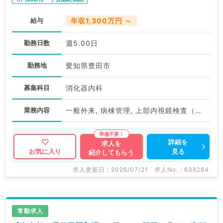
給与
年収1,300万円 ～
勤務日数
週5.00日
勤務地
愛知県豊田市
募集科目
消化器内科
業務内容
一般外来, 病棟管理, 上部内視鏡検査（ＧＦ）, 下部内視鏡検査（ＣＦ）
詳細を
求人を
見る
お気に入り
紹介してもらう
求人更新日 : 2026/07/21
求人No. : 638284
常勤求人