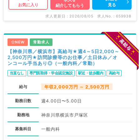
見る
お気に入り
紹介してもらう
求人更新日 : 2026/08/05
求人No. : 659938
NEW
常勤求人
【神奈川県／横浜市】高給与★週4～5日2,000～
2,500万円★訪問診療等のお仕事／土日休み／オ
ンコール手当あり◎（一般内科／常勤）
当直なし
専門医取得・学会認定施設
駅近・徒歩圏内
高給与
給与
年収2,000万円 ～ 2,500万円
勤務日数
週4.00日〜5.00日
勤務地
神奈川県横浜市戸塚区
募集科目
一般内科