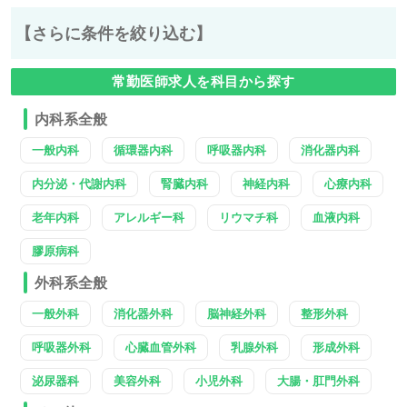
【さらに条件を絞り込む】
常勤医師求人を科目から探す
内科系全般
一般内科
循環器内科
呼吸器内科
消化器内科
内分泌・代謝内科
腎臓内科
神経内科
心療内科
老年内科
アレルギー科
リウマチ科
血液内科
膠原病科
外科系全般
一般外科
消化器外科
脳神経外科
整形外科
呼吸器外科
心臓血管外科
乳腺外科
形成外科
泌尿器科
美容外科
小児外科
大腸・肛門外科