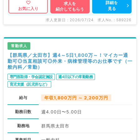
詳細を
求人を
見る
お気に入り
紹介してもらう
求人更新日 : 2026/07/24
求人No. : 589226
常勤求人
【群馬県／太田市】週4～5日1,800万～！マイカー通
勤可◎当直相談可◎外来・病棟管理等のお仕事です（一
般内科／常勤）
専門医取得・学会認定施設
週4日以下の常勤勤務
育児支援（託児所など）
給与
年収1,800万円 ～ 2,200万円
勤務日数
週4.00日〜5.00日
勤務地
群馬県太田市
募集科目
一般内科