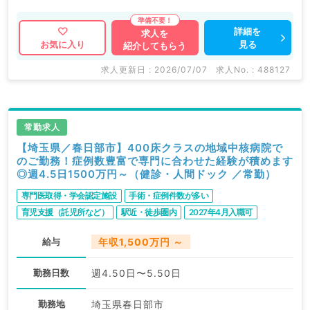
す。
詳細を
求人を
見る
お気に入り
紹介してもらう
マイナビDOCTORでは病院やクリニックなどの医療機
関求人はもちろんのこと、
求人更新日 : 2026/07/07
求人No. : 488127
掲載情報以外にも産業医等の企業系求人も多数扱ってい
ます。
求人内容の詳細等はお気軽にお問合せ下さい。
常勤求人
【埼玉県／春日部市】400床クラスの地域中核病院で
のご勤務！症例数豊富で専門に合わせた経験が積めます
◎週4.5日1500万円～（健診・人間ドック ／常勤）
専門医取得・学会認定施設
手術・症例件数が多い
育児支援（託児所など）
駅近・徒歩圏内
2027年4月入職可
給与
年収1,500万円 ～
勤務日数
週4.50日〜5.50日
勤務地
埼玉県春日部市