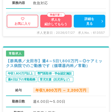
業務内容
救急対応
詳細を
求人を
見る
お気に入り
紹介してもらう
求人更新日 : 2026/07/27
求人No. : 613557
常勤求人
【群馬県／太田市】週4～5日1,800万円～◎ケアミッ
クス病院でのご勤務です（循環器内科／常勤）
年収1,800万円以上
専門医取得・学会認定施設
週4日以下の常勤勤務
育児支援（託児所など）
給与
年収1,800万円 ～ 2,200万円
勤務日数
週4.00日〜5.00日