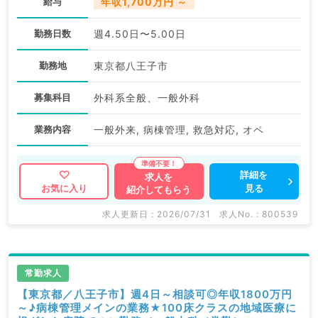
給与
年収1,700万円 ～
勤務日数
週4.50日〜5.00日
勤務地
東京都八王子市
募集科目
外科系全般、一般外科
業務内容
一般外来, 病棟管理, 救急対応, オペ
詳細を
求人を
見る
お気に入り
紹介してもらう
求人更新日 : 2026/07/31
求人No. : 800539
常勤求人
【東京都／八王子市】週4日～相談可◎年収1800万円
～♪病棟管理メインの業務★100床クラスの地域医療に