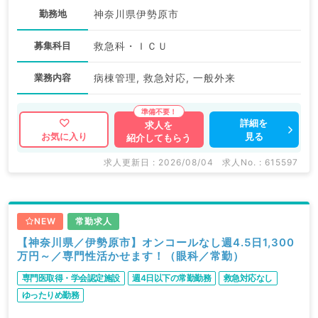
勤務地
神奈川県伊勢原市
募集科目
救急科・ＩＣＵ
業務内容
病棟管理, 救急対応, 一般外来
詳細を
求人を
見る
お気に入り
紹介してもらう
求人更新日 : 2026/08/04
求人No. : 615597
NEW
常勤求人
【神奈川県／伊勢原市】オンコールなし週4.5日1,300
万円～／専門性活かせます！（眼科／常勤）
専門医取得・学会認定施設
週4日以下の常勤勤務
救急対応なし
ゆったりめ勤務