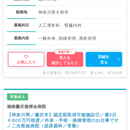
勤務地
神奈川県大和市
募集科目
人工透析科、腎臓内科
業務内容
一般外来, 病棟管理, 透析管理
詳細を
求人を
見る
お気に入り
紹介してもらう
求人更新日 : 2026/07/27
求人No. : 614326
常勤求人
湘南藤沢徳洲会病院
【神奈川県／藤沢市】認定医取得可能施設◎／週5日
☆800万円程度／外来・手術・病棟管理のお仕事です
／二次救急病院（泌尿器科／常勤）