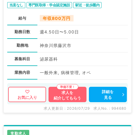
当直なし
専門医取得・学会認定施設
駅近・徒歩圏内
給与
年収800万円
勤務日数
週4.50日〜5.00日
勤務地
神奈川県藤沢市
募集科目
泌尿器科
業務内容
一般外来, 病棟管理, オペ
詳細を
求人を
見る
お気に入り
紹介してもらう
求人更新日 : 2026/07/29
求人No. : 994680
常勤求人