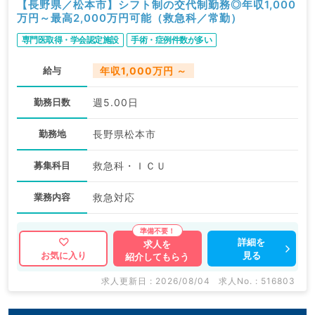
【長野県／松本市】シフト制の交代制勤務◎年収1,000
万円～最高2,000万円可能（救急科／常勤）
専門医取得・学会認定施設
手術・症例件数が多い
給与
年収1,000万円 ～
勤務日数
週5.00日
勤務地
長野県松本市
募集科目
救急科・ＩＣＵ
業務内容
救急対応
詳細を
求人を
見る
お気に入り
紹介してもらう
求人更新日 : 2026/08/04
求人No. : 516803