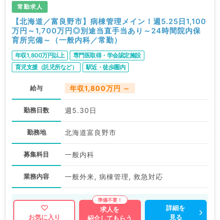
常勤求人
【北海道／富良野市】病棟管理メイン！週5.25日1,100
万円～1,700万円◎別途当直手当あり～24時間院内保
育所完備～（一般内科／常勤）
年収1,800万円以上
専門医取得・学会認定施設
育児支援（託児所など）
駅近・徒歩圏内
給与
年収1,800万円 ～
勤務日数
週5.30日
勤務地
北海道富良野市
募集科目
一般内科
業務内容
一般外来, 病棟管理, 救急対応
詳細を
求人を
見る
お気に入り
紹介してもらう