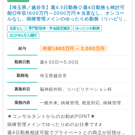
【埼玉県／越谷市】週4.5日勤務◇週4日勤務も検討可
能◎年収1600万円～2000万円★当直なし、オンコー
ルなし、病棟管理メインのゆったりめ勤務（リハビリテ
ーション科／常勤）
当直なし
専門医取得・学会認定施設
ゆったりめ勤務
2027年4月入職可
給与
年収1,600万円 ～ 2,000万円
勤務日数
週4.50日〜5.00日
勤務地
埼玉県越谷市
募集科目
脳神経外科、リハビリテーション科
業務内容
一般外来, 病棟管理, 救急対応, 病棟管理
★コンサルタントからのお勧めPOINT★
病棟管理メインでゆったりめのお仕事です♪
週4日勤務相談可能でプライベートとの両立が目指せま