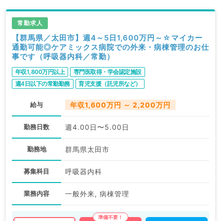
常勤求人
【群馬県／太田市】週4～5日1,600万円～☆マイカー
通勤可能◎ケアミックス病院での外来・病棟管理のお仕
事です（呼吸器内科／常勤）
年収1,800万円以上
専門医取得・学会認定施設
週4日以下の常勤勤務
育児支援（託児所など）
給与
年収1,600万円 ～ 2,200万円
勤務日数
週4.00日〜5.00日
勤務地
群馬県太田市
募集科目
呼吸器内科
業務内容
一般外来, 病棟管理