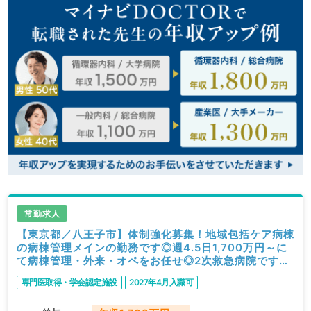
常勤求人
【東京都／八王子市】体制強化募集！地域包括ケア病棟
の病棟管理メインの勤務です◎週4.5日1,700万円～に
て病棟管理・外来・オペをお任せ◎2次救急病院です★
週4日相談可能★17時終了にてワークライフバランス
専門医取得・学会認定施設
2027年4月入職可
◎（外科／常勤）