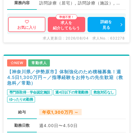
業務内容
訪問診療（居宅）, 訪問診療（施設）, その他
詳細を
求人を
見る
お気に入り
紹介してもらう
求人更新日 : 2026/08/04
求人No. : 632278
NEW
常勤求人
【神奈川県／伊勢原市】体制強化のため積極募集！週
4.5日1,300万円～／指導経験をお持ちの先生歓迎（救
急科／常勤）
専門医取得・学会認定施設
週4日以下の常勤勤務
救急対応なし
ゆったりめ勤務
給与
年収1,300万円 ～
勤務日数
週4.00日〜4.50日