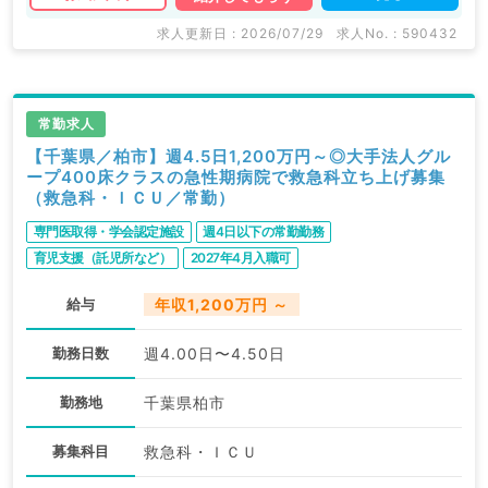
求人更新日 : 2026/07/29
求人No. : 590432
常勤求人
【千葉県／柏市】週4.5日1,200万円～◎大手法人グル
ープ400床クラスの急性期病院で救急科立ち上げ募集
（救急科・ＩＣＵ／常勤）
専門医取得・学会認定施設
週4日以下の常勤勤務
育児支援（託児所など）
2027年4月入職可
給与
年収1,200万円 ～
勤務日数
週4.00日〜4.50日
勤務地
千葉県柏市
募集科目
救急科・ＩＣＵ