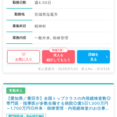
勤務日数
週4.00日
勤務地
宮城県塩竈市
募集科目
精神科
業務内容
一般外来, 病棟管理
詳細を
求人を
見る
お気に入り
紹介してもらう
求人更新日 : 2026/07/23
求人No. : 610329
常勤求人
【愛知県／豊田市】全国トップクラスの内視鏡検査数◎
専門医・指導医が多数在籍する病院◎週5日1,300万円
～1,700万円◎外来・病棟管理・内視鏡検査のお仕事で
す（消化器内科／常勤）
専門医取得・学会認定施設