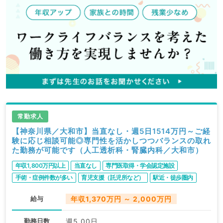
常勤求人
【神奈川県／大和市】当直なし・週5日1514万円～ご経
験に応じ相談可能◎専門性を活かしつつバランスの取れ
た勤務が可能です（人工透析科・腎臓内科／大和市）
年収1,800万円以上
当直なし
専門医取得・学会認定施設
手術・症例件数が多い
育児支援（託児所など）
駅近・徒歩圏内
給与
年収1,370万円 ～ 2,000万円
勤務日数
週5.00日