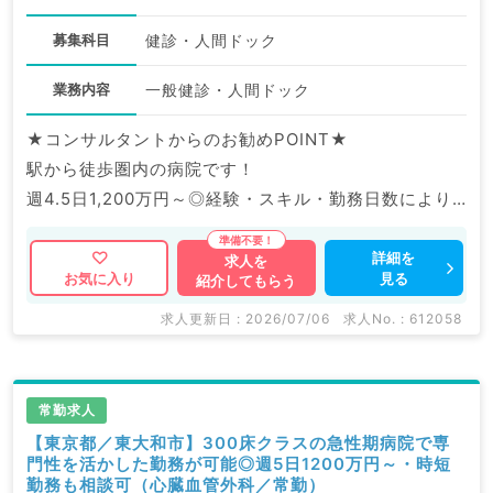
募集科目
健診・人間ドック
業務内容
一般健診・人間ドック
★コンサルタントからのお勧めPOINT★
駅から徒歩圏内の病院です！
週4.5日1,200万円～◎経験・スキル・勤務日数により
相談可能です。
詳細を
求人を
見る
お気に入り
紹介してもらう
マイナビDOCTORでは病院やクリニックなどの医療機
関求人はもちろんのこと、
求人更新日 : 2026/07/06
求人No. : 612058
掲載情報以外にも産業医等の企業系求人も多数扱ってい
ます。
求人内容の詳細等はお気軽にお問合せ下さい。
常勤求人
【東京都／東大和市】300床クラスの急性期病院で専
門性を活かした勤務が可能◎週5日1200万円～・時短
勤務も相談可（心臓血管外科／常勤）