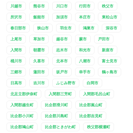
川越市
熊谷市
川口市
行田市
秩父市
所沢市
飯能市
加須市
本庄市
東松山市
春日部市
狭山市
羽生市
鴻巣市
深谷市
上尾市
草加市
越谷市
蕨市
戸田市
入間市
朝霞市
志木市
和光市
新座市
桶川市
久喜市
北本市
八潮市
富士見市
三郷市
蓮田市
坂戸市
幸手市
鶴ヶ島市
日高市
吉川市
ふじみ野市
白岡市
北足立郡伊奈町
入間郡三芳町
入間郡毛呂山町
入間郡越生町
比企郡滑川町
比企郡嵐山町
比企郡小川町
比企郡川島町
比企郡吉見町
比企郡鳩山町
比企郡ときがわ町
秩父郡横瀬町