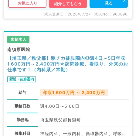
見る
お気に入り
紹介してもらう
求人更新日 : 2026/07/27
求人No. : 963896
常勤求人
南須原医院
【埼玉県／秩父郡】駅チカ徒歩圏内◎週4日～5日年収
1,600万円～2,400万円☆訪問診療、看取り、外来のお
仕事です！（内科系／常勤）
駅近・徒歩圏内
給与
年収1,600万円 ～ 2,400万円
勤務日数
週4.00日〜5.00日
勤務地
埼玉県秩父郡長瀞町
募集科目
神経内科、一般内科、循環器内科、呼吸器内科、消化器内科、内分泌・代謝内科、腎臓内科、老年内科、血液内科、膠原病科