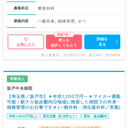
募集科目
整形外科
業務内容
一般外来, 病棟管理, オペ
詳細を
求人を
見る
お気に入り
紹介してもらう
求人更新日 : 2026/07/30
求人No. : 875639
常勤求人
坂戸中央病院
【埼玉県／坂戸市】★年収1,200万円～★マイカー通勤
可能！駅チカ徒歩圏内◎地域に根差した病院での外来・
病棟管理のお仕事です★(一般外科・消化器外科／常勤)
年収1,800万円以上
育児支援（託児所など）
駅近・徒歩圏内