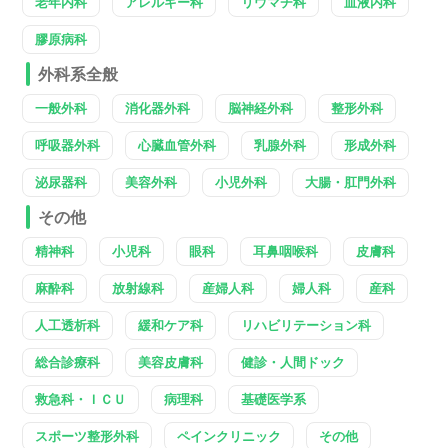
老年内科
アレルギー科
リウマチ科
血液内科
膠原病科
外科系全般
一般外科
消化器外科
脳神経外科
整形外科
呼吸器外科
心臓血管外科
乳腺外科
形成外科
泌尿器科
美容外科
小児外科
大腸・肛門外科
その他
精神科
小児科
眼科
耳鼻咽喉科
皮膚科
麻酔科
放射線科
産婦人科
婦人科
産科
人工透析科
緩和ケア科
リハビリテーション科
総合診療科
美容皮膚科
健診・人間ドック
救急科・ＩＣＵ
病理科
基礎医学系
スポーツ整形外科
ペインクリニック
その他