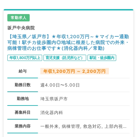
常勤求人
坂戸中央病院
【埼玉県／坂戸市】★年収1,200万円～★マイカー通勤
可能！駅チカ徒歩圏内◎地域に根差した病院での外来・
病棟管理のお仕事です★(消化器内科／常勤)
年収1,800万円以上
育児支援（託児所など）
駅近・徒歩圏内
給与
年収1,200万円 ～ 2,200万円
勤務日数
週4.00日〜5.00日
勤務地
埼玉県坂戸市
募集科目
消化器内科
業務内容
一般外来, 病棟管理, 救急対応, 上部内視鏡検査（ＧＦ）, 下部内視鏡検査（ＣＦ）