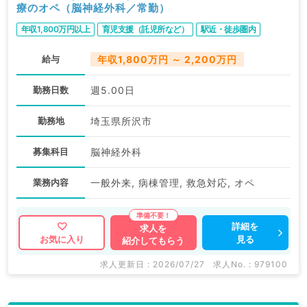
療のオペ（脳神経外科／常勤）
年収1,800万円以上
育児支援（託児所など）
駅近・徒歩圏内
給与
年収1,800万円 ～ 2,200万円
勤務日数
週5.00日
勤務地
埼玉県所沢市
募集科目
脳神経外科
業務内容
一般外来, 病棟管理, 救急対応, オペ
詳細を
求人を
見る
お気に入り
紹介してもらう
求人更新日 : 2026/07/27
求人No. : 979100