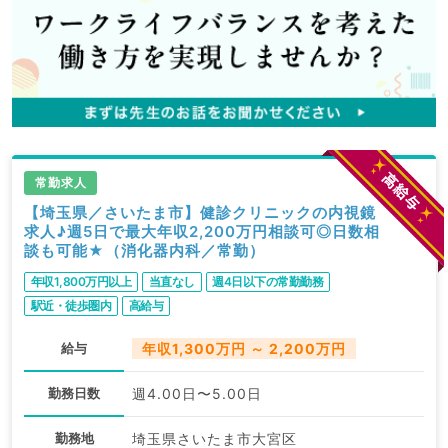
常勤求人
【埼玉県／さいたま市】健診クリニックの内視鏡
求人♪週5日で最大年収2,200万円相談可◎日数相
談も可能★（消化器内科／常勤）
年収1,800万円以上
当直なし
週4日以下の常勤勤務
駅近・徒歩圏内
高給与
給与
年収1,300万円 ～ 2,200万円
勤務日数
週4.00日〜5.00日
勤務地
埼玉県さいたま市大宮区