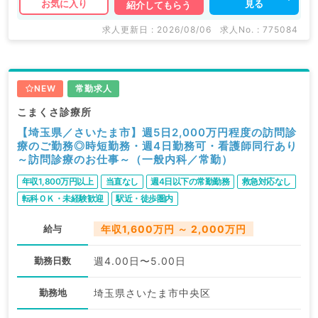
見る
お気に入り
紹介してもらう
求人更新日 : 2026/08/06
求人No. : 775084
NEW
常勤求人
こまくさ診療所
【埼玉県／さいたま市】週5日2,000万円程度の訪問診
療のご勤務◎時短勤務・週4日勤務可・看護師同行あり
～訪問診療のお仕事～（一般内科／常勤）
年収1,800万円以上
当直なし
週4日以下の常勤勤務
救急対応なし
転科ＯＫ・未経験歓迎
駅近・徒歩圏内
給与
年収1,600万円 ～ 2,000万円
勤務日数
週4.00日〜5.00日
勤務地
埼玉県さいたま市中央区