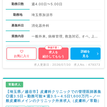
勤務日数
週4.00日〜5.00日
勤務地
埼玉県加須市
募集科目
消化器外科
業務内容
一般外来, 病棟管理, 救急対応, オペ, 上部内視鏡検査（ＧＦ）
詳細を
求人を
見る
お気に入り
紹介してもらう
求人更新日 : 2026/07/30
求人No. : 479373
常勤求人
【埼玉県／越谷市】皮膚科クリニックでの管理医師募集
◎週3.5日～勤務可能★週3.5～4.5日1,600万円～／一
般皮膚科メインのクリニック外来求人（皮膚科／常勤）