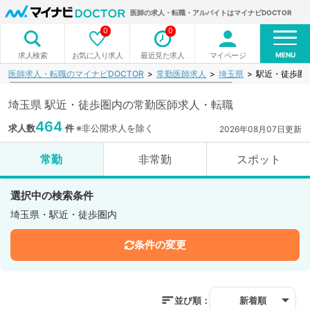
医師の求人・転職・アルバイトはマイナビDOCTOR
0
0
MENU
お気に入り求人
最近見た求人
マイページ
求人検索
医師求人・転職のマイナビDOCTOR
常勤医師求人
埼玉県
駅近・徒歩圏
埼玉県 駅近・徒歩圏内の常勤医師求人・転職
464
求人数
件
※非公開求人を除く
2026年08月07日更新
常勤
非常勤
スポット
選択中の検索条件
埼玉県・駅近・徒歩圏内
条件の変更
並び順：
新着順