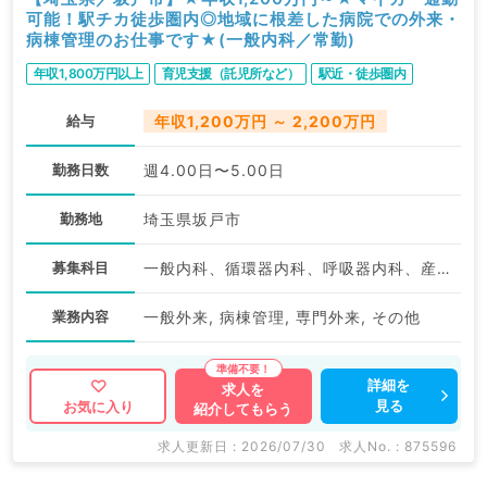
可能！駅チカ徒歩圏内◎地域に根差した病院での外来・
病棟管理のお仕事です★(一般内科／常勤)
年収1,800万円以上
育児支援（託児所など）
駅近・徒歩圏内
給与
年収1,200万円 ～ 2,200万円
勤務日数
週4.00日〜5.00日
勤務地
埼玉県坂戸市
募集科目
一般内科、循環器内科、呼吸器内科、産業医
業務内容
一般外来, 病棟管理, 専門外来, その他
詳細を
求人を
見る
お気に入り
紹介してもらう
求人更新日 : 2026/07/30
求人No. : 875596