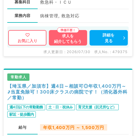
募集科目
救急科・ＩＣＵ
業務内容
病棟管理, 救急対応
詳細を
求人を
見る
お気に入り
紹介してもらう
求人更新日 : 2026/07/30
求人No. : 479375
常勤求人
【埼玉県／加須市】週4日～相談可◎年収1,400万円～
♪当直免除可！300床クラスの病院です！（消化器外科
／常勤）
週4日以下の常勤勤務
土・日・祝休み
育児支援（託児所など）
駅近・徒歩圏内
給与
年収1,400万円 ～ 1,500万円