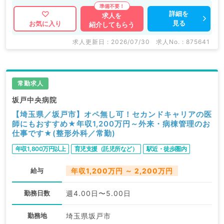
詳細を
求人を
見る
お気に入り
紹介してもらう
求人更新日 : 2026/07/30
求人No. : 875641
常勤求人
坂戸中央病院
【埼玉県／坂戸市】オペ無し可！セカンドキャリアの医
師にもおすすめ★年収1,200万円～外来・病棟管理のお
仕事です★(整形外科／常勤)
年収1,800万円以上
育児支援（託児所など）
駅近・徒歩圏内
給与
年収1,200万円 ～ 2,200万円
勤務日数
週4.00日〜5.00日
勤務地
埼玉県坂戸市