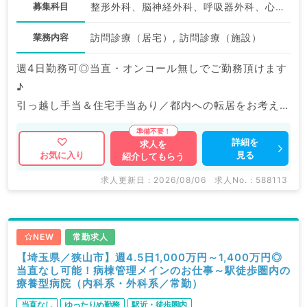
募集科目
整形外科、脳神経外科、呼吸器外科、心臓血管外科、一般内科、循環器内科、呼吸器内科、消化器内科、内分泌・代謝内科、腎臓内科、老年内科、外科系全般、一般外科、消化器外科
業務内容
訪問診療（居宅）, 訪問診療（施設）
週4日勤務可◎当直・オンコール無しでご勤務頂けます
♪
引っ越し手当＆住宅手当あり／都内への転居をお考えの
先生にもおススメ◎
詳細を
求人を
見る
お気に入り
紹介してもらう
マイナビDOCTORでは病院やクリニックなどの医療機
関求人はもちろんのこと、
求人更新日 : 2026/08/06
求人No. : 588113
掲載情報以外にも産業医等の企業系求人も多数扱ってい
ます。
求人内容の詳細等はお気軽にお問合せ下さい。
NEW
常勤求人
【埼玉県／狭山市】週4.5日1,000万円～1,400万円◎
当直なし可能！病棟管理メインのお仕事～駅徒歩圏内の
療養型病院（内科系・外科系／常勤）
当直なし
ゆったりめ勤務
駅近・徒歩圏内