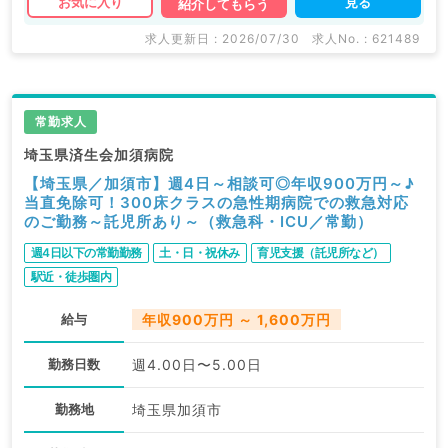
見る
お気に入り
紹介してもらう
求人更新日 : 2026/07/30
求人No. : 621489
常勤求人
埼玉県済生会加須病院
【埼玉県／加須市】週4日～相談可◎年収900万円～♪
当直免除可！300床クラスの急性期病院での救急対応
のご勤務～託児所あり～（救急科・ICU／常勤）
週4日以下の常勤勤務
土・日・祝休み
育児支援（託児所など）
駅近・徒歩圏内
給与
年収900万円 ～ 1,600万円
勤務日数
週4.00日〜5.00日
勤務地
埼玉県加須市