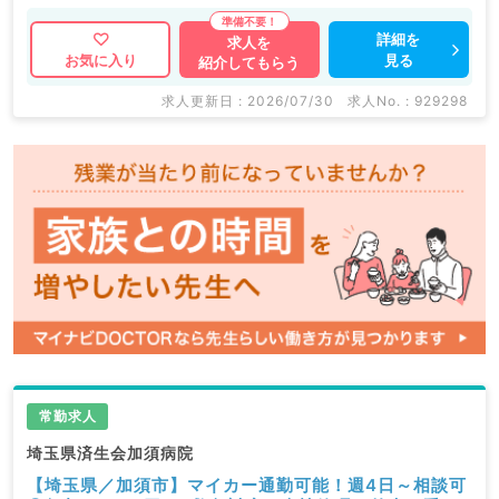
詳細を
求人を
見る
お気に入り
紹介してもらう
求人更新日 : 2026/07/30
求人No. : 929298
常勤求人
埼玉県済生会加須病院
【埼玉県／加須市】マイカー通勤可能！週4日～相談可