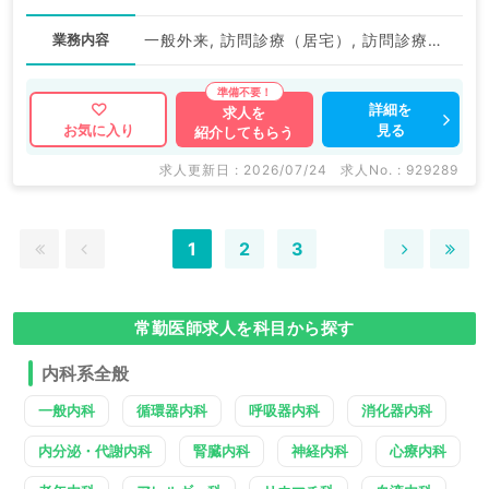
業務内容
一般外来, 訪問診療（居宅）, 訪問診療（施設）, その他
詳細を
求人を
見る
お気に入り
紹介してもらう
求人更新日 : 2026/07/24
求人No. : 929289
1
2
3
常勤医師求人を科目から探す
内科系全般
一般内科
循環器内科
呼吸器内科
消化器内科
内分泌・代謝内科
腎臓内科
神経内科
心療内科