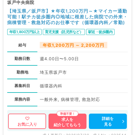
坂戸中央病院
【埼玉県／坂戸市】★年収1,200万円～★マイカー通勤
可能！駅チカ徒歩圏内◎地域に根差した病院での外来・
病棟管理・救急対応のお仕事です（循環器内科／常勤)
年収1,800万円以上
育児支援（託児所など）
駅近・徒歩圏内
給与
年収1,200万円 ～ 2,200万円
勤務日数
週4.00日〜5.00日
勤務地
埼玉県坂戸市
募集科目
循環器内科
業務内容
一般外来, 病棟管理, 救急対応
詳細を
求人を
見る
お気に入り
紹介してもらう