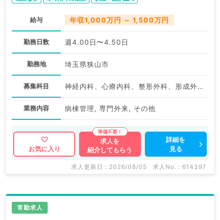
給与
年収1,000万円 ～ 1,500万円
勤務日数
週4.00日〜4.50日
勤務地
埼玉県狭山市
募集科目
神経内科、心療内科、整形外科、形成外科、美容外科、脳神経外科、呼吸器外科、心臓血管外科、小児外科、泌尿器科、一般内科、循環器内科、呼吸器内科、消化器内科、内分泌・代謝内科、腎臓内科、老年内科、外科系全般、一般外科、消化器外科、乳腺外科、スポーツ整形外科、大腸・肛門外科、脊髄・脊椎外科
業務内容
病棟管理, 専門外来, その他
詳細を
求人を
見る
お気に入り
紹介してもらう
求人更新日 : 2026/08/05
求人No. : 614397
常勤求人