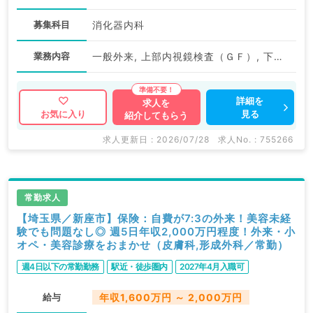
募集科目
消化器内科
業務内容
一般外来, 上部内視鏡検査（ＧＦ）, 下部内視鏡検査（ＣＦ）, 一般健診・人間ドック
詳細を
求人を
見る
お気に入り
紹介してもらう
求人更新日 : 2026/07/28
求人No. : 755266
常勤求人
【埼玉県／新座市】保険：自費が7:3の外来！美容未経
験でも問題なし◎ 週5日年収2,000万円程度！外来・小
オペ・美容診療をおまかせ（皮膚科,形成外科／常勤）
週4日以下の常勤勤務
駅近・徒歩圏内
2027年4月入職可
給与
年収1,600万円 ～ 2,000万円