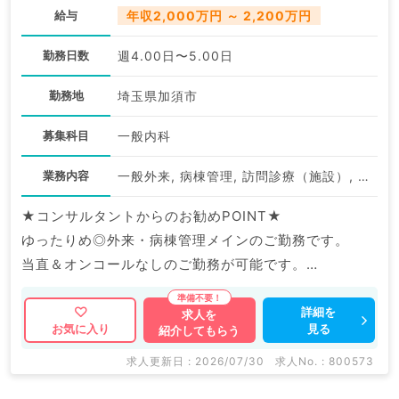
給与
年収2,000万円 ～ 2,200万円
勤務日数
週4.00日〜5.00日
勤務地
埼玉県加須市
募集科目
一般内科
業務内容
一般外来, 病棟管理, 訪問診療（施設）, 一般健診・人間ドック
★コンサルタントからのお勧めPOINT★
ゆったりめ◎外来・病棟管理メインのご勤務です。
当直＆オンコールなしのご勤務が可能です。
マイナビDOCTORでは病院やクリニックなどの医療機
詳細を
求人を
見る
お気に入り
紹介してもらう
関求人はもちろんのこと、
掲載情報以外にも産業医等の企業系求人も多数扱ってい
求人更新日 : 2026/07/30
求人No. : 800573
ます。