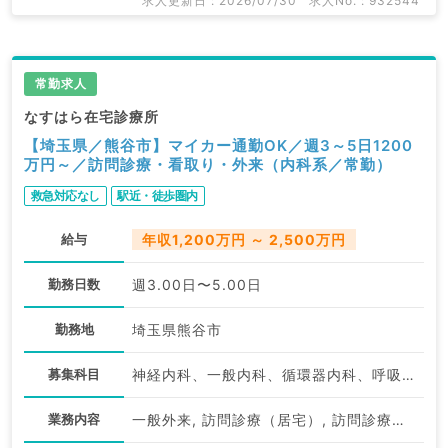
求人更新日 : 2026/07/30
求人No. : 932544
常勤求人
なすはら在宅診療所
【埼玉県／熊谷市】マイカー通勤OK／週3～5日1200
万円～／訪問診療・看取り・外来（内科系／常勤）
救急対応なし
駅近・徒歩圏内
給与
年収1,200万円 ～ 2,500万円
勤務日数
週3.00日〜5.00日
勤務地
埼玉県熊谷市
募集科目
神経内科、一般内科、循環器内科、呼吸器内科、消化器内科、内分泌・代謝内科、腎臓内科、老年内科、血液内科、膠原病科
業務内容
一般外来, 訪問診療（居宅）, 訪問診療（施設）, その他