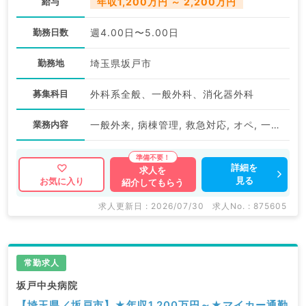
給与
年収1,200万円 ～ 2,200万円
勤務日数
週4.00日〜5.00日
勤務地
埼玉県坂戸市
募集科目
外科系全般、一般外科、消化器外科
業務内容
一般外来, 病棟管理, 救急対応, オペ, 一般外来, 下部内視鏡検査（ＣＦ）
詳細を
求人を
見る
お気に入り
紹介してもらう
求人更新日 : 2026/07/30
求人No. : 875605
常勤求人
坂戸中央病院
【埼玉県／坂戸市】★年収1,200万円～★マイカー通勤