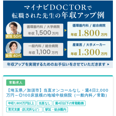
常勤求人
【埼玉県／加須市】当直オンコールなし・週4日2,000
万円～◎100床規模の地域中核病院（一般内科／常勤）
年収1,800万円以上
当直なし
週4日以下の常勤勤務
育児支援（託児所など）
駅近・徒歩圏内