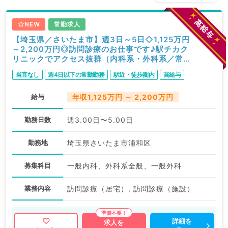
NEW
常勤求人
【埼玉県／さいたま市】週3日～5日◇1,125万円
～2,200万円◎訪問診療のお仕事です♪駅チカク
リニックでアクセス抜群（内科系・外科系／常
勤）
当直なし
週4日以下の常勤勤務
駅近・徒歩圏内
高給与
給与
年収1,125万円 ～ 2,200万円
勤務日数
週3.00日〜5.00日
勤務地
埼玉県さいたま市浦和区
募集科目
一般内科、外科系全般、一般外科
業務内容
訪問診療（居宅）, 訪問診療（施設）
詳細を
求人を