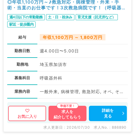
◎年収1,100万円～♪救急対応・病棟管理・外来・手
術・当直のお仕事です！3次救急病院です！（呼吸器外
科／常勤）
週4日以下の常勤勤務
土・日・祝休み
育児支援（託児所など）
駅近・徒歩圏内
給与
年収1,100万円 ～ 1,800万円
勤務日数
週4.00日〜5.00日
勤務地
埼玉県加須市
募集科目
呼吸器外科
業務内容
一般外来, 病棟管理, 救急対応, オペ, その他
詳細を
求人を
見る
お気に入り
紹介してもらう
求人更新日 : 2026/07/30
求人No. : 886890