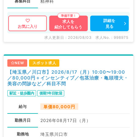
募集科目
精神科
詳細を
求人を
見る
お気に入り
紹介してもらう
求人更新日 : 2026/08/03
求人No. : 998975
NEW
スポット求人
【埼玉県／川口市】2026/8/17（月）10:00〜19:00
／80,000円＋インセンティブ／包茎治療・亀頭増大・
美容の問診など／科目不問
駅近・徒歩圏内
後期1年目歓迎
給与
単価80,000円
勤務月日
2026年08月17日（月）
勤務地
埼玉県川口市