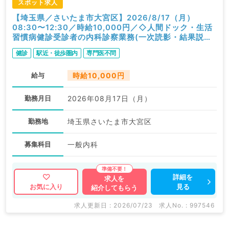
スポット求人
【埼玉県／さいたま市大宮区】2026/8/17（月）
08:30〜12:30／時給10,000円／◇人間ドック・生活
習慣病健診受診者の内科診察業務(一次読影・結果説明
含む)◇／内科
健診
駅近・徒歩圏内
専門医不問
給与
時給10,000円
勤務月日
2026年08月17日（月）
勤務地
埼玉県さいたま市大宮区
募集科目
一般内科
詳細を
求人を
見る
お気に入り
紹介してもらう
求人更新日 : 2026/07/23
求人No. : 997546