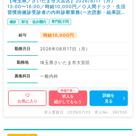
【埼玉県／さいたま市大宮区】2026/8/17（月）
13:00〜16:00／時給10,000円／◇人間ドック・生活
習慣病健診受診者の内科診察業務(一次読影・結果説明
含む)◇／内科
健診
駅近・徒歩圏内
専門医不問
給与
時給10,000円
勤務月日
2026年08月17日（月）
勤務地
埼玉県さいたま市大宮区
募集科目
一般内科
詳細を
求人を
見る
お気に入り
紹介してもらう
求人更新日 : 2026/07/23
求人No. : 997550