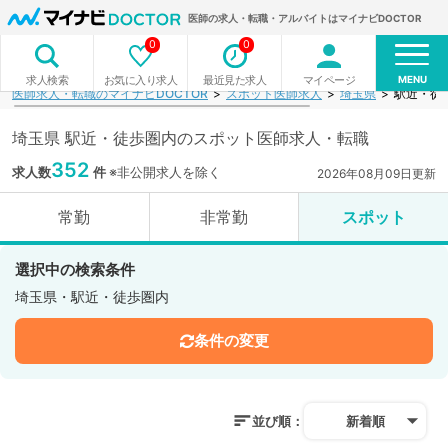
医師の求人・転職・アルバイトはマイナビDOCTOR
0
0
MENU
お気に入り求人
最近見た求人
マイページ
求人検索
医師求人・転職のマイナビDOCTOR
スポット医師求人
埼玉県
駅近・徒
埼玉県 駅近・徒歩圏内のスポット医師求人・転職
352
求人数
件
※非公開求人を除く
2026年08月09日更新
常勤
非常勤
スポット
選択中の検索条件
埼玉県・駅近・徒歩圏内
条件の変更
並び順：
新着順