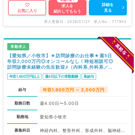
詳細を
求人を
見る
お気に入り
紹介してもらう
求人更新日 : 2026/07/27
求人No. : 777953
常勤求人
【愛知県／小牧市】★訪問診療のお仕事★週5日
年収2,000万円◎オンコールなし！時短相談可◎
訪問診療未経験の先生歓迎♪（内科系,外科系／常
勤）
年収1,800万円以上
週4日以下の常勤勤務
高給与
給与
年収1,600万円 ～ 2,000万円
勤務日数
週4.00日〜5.00日
勤務地
愛知県小牧市
募集科目
神経内科、整形外科、形成外科、脳神経外科、呼吸器外科、心臓血管外科、泌尿器科、一般内科、循環器内科、呼吸器内科、消化器内科、内分泌・代謝内科、腎臓内科、老年内科、血液内科、外科系全般、一般外科、消化器外科、乳腺外科、膠原病科、大腸・肛門外科