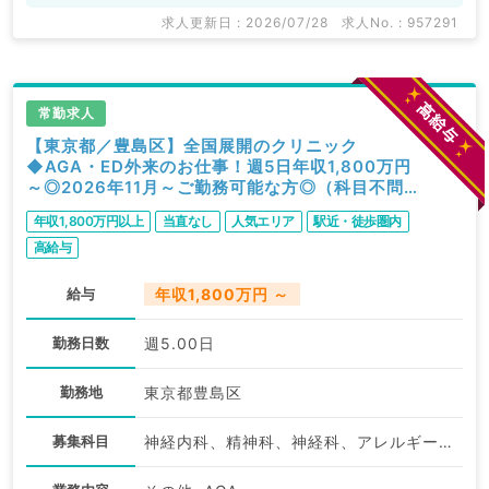
求人更新日 : 2026/07/28
求人No. : 957291
常勤求人
【東京都／豊島区】全国展開のクリニック
◆AGA・ED外来のお仕事！週5日年収1,800万円
～◎2026年11月～ご勤務可能な方◎（科目不問
／常勤）
年収1,800万円以上
当直なし
人気エリア
駅近・徒歩圏内
高給与
給与
年収1,800万円 ～
勤務日数
週5.00日
勤務地
東京都豊島区
募集科目
神経内科、精神科、神経科、アレルギー科、リウマチ科、小児科、整形外科、形成外科、美容外科、脳神経外科、呼吸器外科、心臓血管外科、小児外科、皮膚科、泌尿器科、産婦人科、産科、婦人科、眼科、耳鼻咽喉科、気管食道科、放射線科、リハビリテーション科、麻酔科、ペインクリニック、人工透析科、緩和ケア科、一般内科、循環器内科、呼吸器内科、消化器内科、内分泌・代謝内科、腎臓内科、老年内科、血液内科、外科系全般、一般外科、消化器外科、乳腺外科、総合診療科、美容皮膚科、健診・人間ドック、救急科・ＩＣＵ、病理科、基礎医学系、膠原病科、スポーツ整形外科、大腸・肛門外科、産業医、脊髄・脊椎外科、科目不問