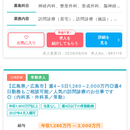
募集科目
神経内科、整形外科、形成外科、脳神経外科、呼吸器外科、心臓血管外科、泌尿器科、一般内科、循環器内科、呼吸器内科、消化器内科、内分泌・代謝内科、腎臓内科、老年内科、血液内科、外科系全般、一般外科、消化器外科、乳腺外科、膠原病科、大腸・肛門外科
業務内容
訪問診療（居宅）, 訪問診療（施設）, その他, 往診
詳細を
求人を
見る
お気に入り
紹介してもらう
求人更新日 : 2026/08/06
求人No. : 883116
NEW
常勤求人
【広島県／広島市】週4～5日1,280～2,000万円◎週4
日勤務もご相談可能／人気の訪問診療のお仕事です
◎（内科系・外科系／常勤）
年収1,800万円以上
当直なし
週4日以下の常勤勤務
2027年4月入職可
給与
年収1,280万円 ～ 2,000万円