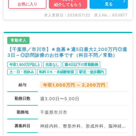
見る
お気に入り
紹介してもらう
求人更新日 : 2026/07/22
求人No. : 633877
常勤求人
【千葉県／市川市】★急募★週5日最大2,200万円◎週
3日～◎訪問診療のお仕事です（科目不問／常勤）
年収1,800万円以上
当直なし
週4日以下の常勤勤務
土・日・祝休み
転科ＯＫ・未経験歓迎
駅近・徒歩圏内
給与
年収1,000万円 ～ 2,200万円
勤務日数
週3.00日〜5.00日
勤務地
千葉県市川市
募集科目
神経内科、整形外科、形成外科、脳神経外科、呼吸器外科、心臓血管外科、泌尿器科、一般内科、循環器内科、呼吸器内科、消化器内科、内分泌・代謝内科、腎臓内科、老年内科、血液内科、外科系全般、一般外科、消化器外科、乳腺外科、膠原病科、大腸・肛門外科