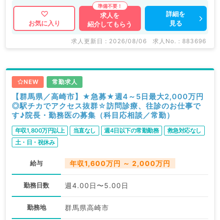
詳細を
求人を
見る
お気に入り
紹介してもらう
求人更新日 : 2026/08/06
求人No. : 883696
NEW
常勤求人
【群馬県／高崎市】★急募★週4～5日最大2,000万円
◎駅チカでアクセス抜群☆訪問診療、往診のお仕事で
す♪院長・勤務医の募集（科目応相談／常勤）
年収1,800万円以上
当直なし
週4日以下の常勤勤務
救急対応なし
土・日・祝休み
給与
年収1,600万円 ～ 2,000万円
勤務日数
週4.00日〜5.00日
勤務地
群馬県高崎市