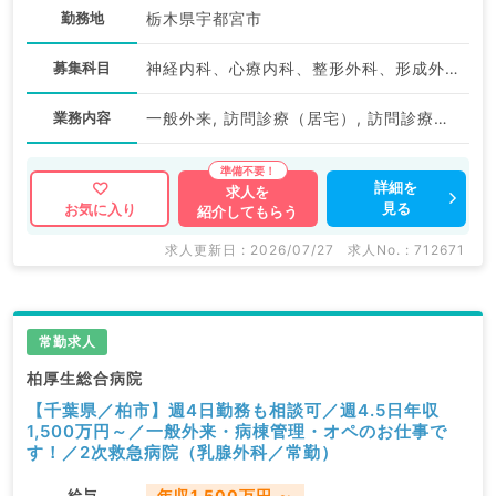
勤務地
栃木県宇都宮市
募集科目
神経内科、心療内科、整形外科、形成外科、美容外科、脳神経外科、呼吸器外科、心臓血管外科、小児外科、泌尿器科、一般内科、循環器内科、呼吸器内科、消化器内科、内分泌・代謝内科、腎臓内科、老年内科、外科系全般、一般外科、消化器外科、乳腺外科、膠原病科、スポーツ整形外科、大腸・肛門外科、脊髄・脊椎外科
業務内容
一般外来, 訪問診療（居宅）, 訪問診療（施設）, その他, その他, 一般外来
詳細を
求人を
見る
お気に入り
紹介してもらう
求人更新日 : 2026/07/27
求人No. : 712671
常勤求人
柏厚生総合病院
【千葉県／柏市】週4日勤務も相談可／週4.5日年収
1,500万円～／一般外来・病棟管理・オペのお仕事で
す！／2次救急病院（乳腺外科／常勤）
給与
年収1,500万円 ～