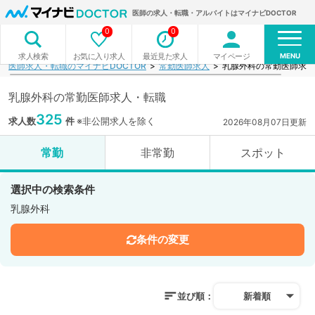
医師の求人・転職・アルバイトはマイナビDOCTOR
0
0
MENU
お気に入り求人
最近見た求人
マイページ
求人検索
医師求人・転職のマイナビDOCTOR
常勤医師求人
乳腺外科の常勤医師求人
乳腺外科の常勤医師求人・転職
325
求人数
件
※非公開求人を除く
2026年08月07日更新
常勤
非常勤
スポット
選択中の検索条件
乳腺外科
条件の変更
並び順：
新着順