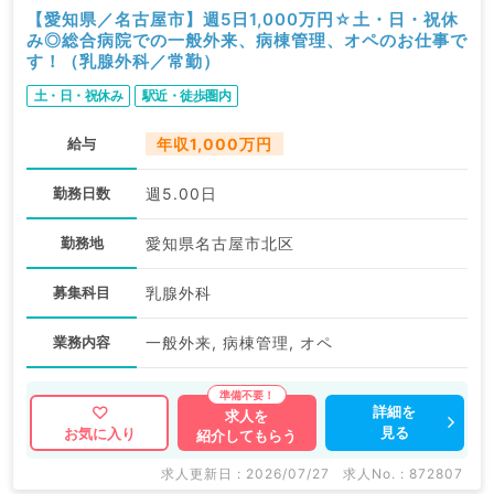
【愛知県／名古屋市】週5日1,000万円☆土・日・祝休
み◎総合病院での一般外来、病棟管理、オペのお仕事で
す！（乳腺外科／常勤）
土・日・祝休み
駅近・徒歩圏内
給与
年収1,000万円
勤務日数
週5.00日
勤務地
愛知県名古屋市北区
募集科目
乳腺外科
業務内容
一般外来, 病棟管理, オペ
詳細を
求人を
見る
お気に入り
紹介してもらう
求人更新日 : 2026/07/27
求人No. : 872807