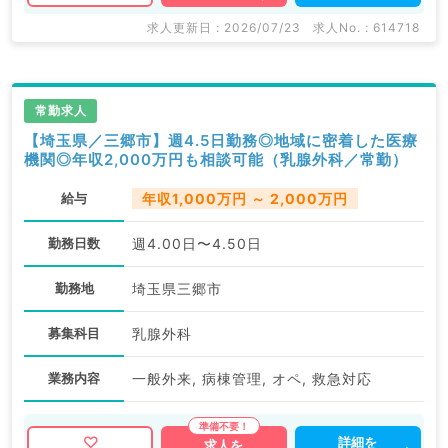
関求人はもちろんのこと、
求人更新日 : 2026/07/23
求人No. : 614718
産業医等の企業系求人も多数扱っています。
求人内容の詳細等はお気軽にお問合せ下さい。
常勤求人
【埼玉県／三郷市】週4.5日勤務◎地域に密着した医療
機関◎年収2,000万円も相談可能（乳腺外科／常勤）
給与
年収1,000万円 ～ 2,000万円
勤務日数
週4.00日〜4.50日
勤務地
埼玉県三郷市
募集科目
乳腺外科
業務内容
一般外来, 病棟管理, オペ, 救急対応
詳細を
求人を