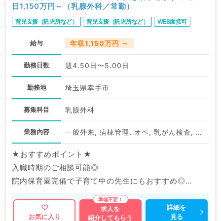
日1,150万円～（乳腺外科／常勤）
育児支援（託児所など）
育児支援（託児所など）
WEB面接可
給与
年収1,150万円 ～
勤務日数
週4.50日〜5.00日
勤務地
埼玉県幸手市
募集科目
乳腺外科
業務内容
一般外来, 病棟管理, オペ, 乳がん検査, 救急対応
★おすすめポイント★
入職時期のご相談可能◎
院内保育園完備で子育て中の先生にもおすすめ◎
福利厚生充実の大手グループ病院でのご勤務です。
詳細を
求人を
見る
お気に入り
紹介してもらう
マイナビDOCTORでは病院やクリニックなどの医療機