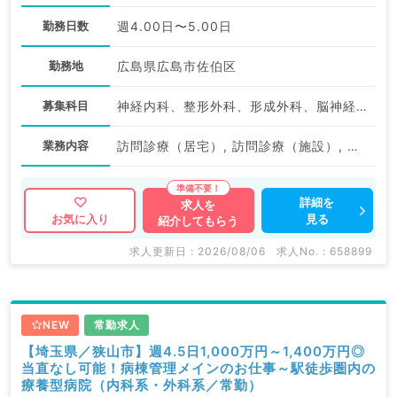
勤務日数
週4.00日〜5.00日
勤務地
広島県広島市佐伯区
募集科目
神経内科、整形外科、形成外科、脳神経外科、呼吸器外科、心臓血管外科、泌尿器科、一般内科、循環器内科、呼吸器内科、消化器内科、内分泌・代謝内科、腎臓内科、老年内科、血液内科、外科系全般、一般外科、消化器外科、乳腺外科、膠原病科、大腸・肛門外科
業務内容
訪問診療（居宅）, 訪問診療（施設）, その他, その他, 訪問診療（居宅）, 訪問診療（施設）
詳細を
求人を
見る
お気に入り
紹介してもらう
求人更新日 : 2026/08/06
求人No. : 658899
NEW
常勤求人
【埼玉県／狭山市】週4.5日1,000万円～1,400万円◎
当直なし可能！病棟管理メインのお仕事～駅徒歩圏内の
療養型病院（内科系・外科系／常勤）