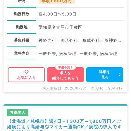
給与
年収1,800万円
勤務日数
週4.00日〜5.00日
勤務地
愛知県名古屋市千種区
募集科目
神経内科、整形外科、形成外科、脳神経外科、呼吸器外科、心臓血管外科、泌尿器科、一般内科、循環器内科、呼吸器内科、消化器内科、内分泌・代謝内科、腎臓内科、老年内科、血液内科、外科系全般、一般外科、消化器外科、乳腺外科、膠原病科、大腸・肛門外科
業務内容
一般外来, 病棟管理, 一般外来, 病棟管理
詳細を
求人を
見る
お気に入り
紹介してもらう
求人更新日 : 2026/07/31
求人No. : 934417
常勤求人
【北海道／札幌市】週4日～1,300万～1,800万円／ご
経験により高給与◎マイカー通勤OK／病院の求人です