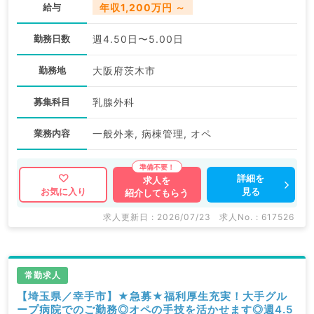
給与
年収1,200万円 ～
勤務日数
週4.50日〜5.00日
勤務地
大阪府茨木市
募集科目
乳腺外科
業務内容
一般外来, 病棟管理, オペ
詳細を
求人を
見る
お気に入り
紹介してもらう
求人更新日 : 2026/07/23
求人No. : 617526
常勤求人
【埼玉県／幸手市】★急募★福利厚生充実！大手グル
ープ病院でのご勤務◎オペの手技を活かせます◎週4.5