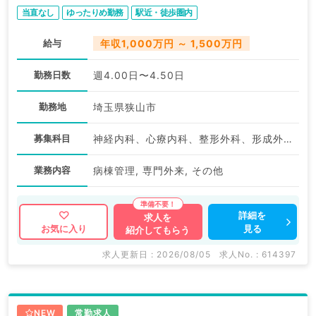
当直なし
ゆったりめ勤務
駅近・徒歩圏内
給与
年収1,000万円 ～ 1,500万円
勤務日数
週4.00日〜4.50日
勤務地
埼玉県狭山市
募集科目
神経内科、心療内科、整形外科、形成外科、美容外科、脳神経外科、呼吸器外科、心臓血管外科、小児外科、泌尿器科、一般内科、循環器内科、呼吸器内科、消化器内科、内分泌・代謝内科、腎臓内科、老年内科、外科系全般、一般外科、消化器外科、乳腺外科、スポーツ整形外科、大腸・肛門外科、脊髄・脊椎外科
業務内容
病棟管理, 専門外来, その他
詳細を
求人を
見る
お気に入り
紹介してもらう
求人更新日 : 2026/08/05
求人No. : 614397
NEW
常勤求人