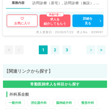
業務内容
訪問診療（居宅）, 訪問診療（施設）, その他, その他
詳細を
求人を
見る
お気に入り
紹介してもらう
求人更新日 : 2026/07/22
求人No. : 629061
1
2
3
【関連リンクから探す】
常勤医師求人を科目から探す
外科系全般
一般外科
消化器外科
脳神経外科
整形外科