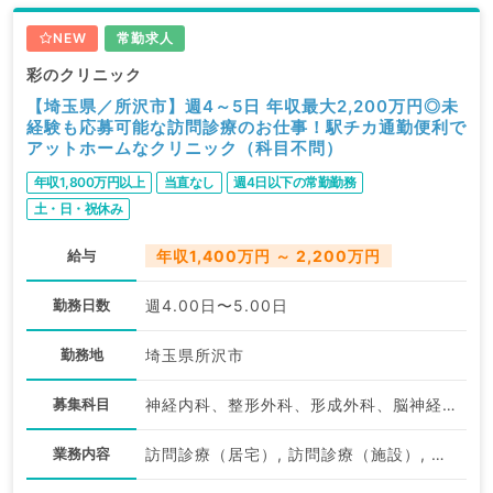
NEW
常勤求人
彩のクリニック
【埼玉県／所沢市】週4～5日 年収最大2,200万円◎未
経験も応募可能な訪問診療のお仕事！駅チカ通勤便利で
アットホームなクリニック（科目不問）
年収1,800万円以上
当直なし
週4日以下の常勤勤務
土・日・祝休み
給与
年収1,400万円 ～ 2,200万円
勤務日数
週4.00日〜5.00日
勤務地
埼玉県所沢市
募集科目
神経内科、整形外科、形成外科、脳神経外科、呼吸器外科、心臓血管外科、泌尿器科、一般内科、循環器内科、呼吸器内科、消化器内科、内分泌・代謝内科、腎臓内科、老年内科、血液内科、外科系全般、一般外科、消化器外科、乳腺外科、膠原病科、大腸・肛門外科
業務内容
訪問診療（居宅）, 訪問診療（施設）, 訪問診療（居宅）, その他, その他