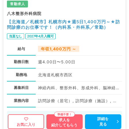
常勤求人
八木整形外科病院
【北海道／札幌市】札幌市内★週5日1,400万円～★訪
問診療のお仕事です！（内科系・外科系／常勤）
当直なし
2027年4月入職可
給与
年収1,400万円 ～
勤務日数
週4.00日〜5.00日
勤務地
北海道札幌市西区
募集科目
神経内科、整形外科、形成外科、脳神経外科、呼吸器外科、心臓血管外科、泌尿器科、一般内科、循環器内科、呼吸器内科、消化器内科、内分泌・代謝内科、腎臓内科、老年内科、血液内科、外科系全般、一般外科、消化器外科、乳腺外科、膠原病科、大腸・肛門外科
業務内容
訪問診療（居宅）, 訪問診療（施設）, その他
詳細を
求人を
見る
お気に入り
紹介してもらう