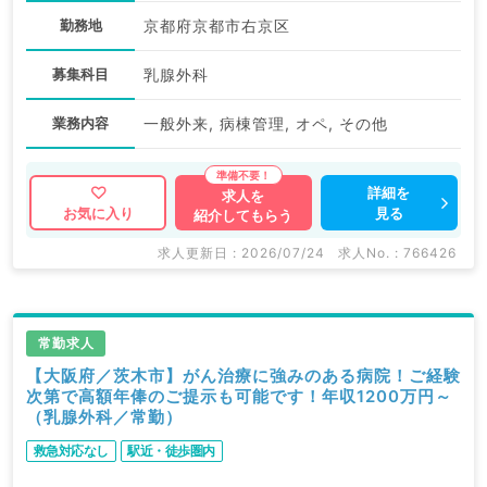
勤務地
京都府京都市右京区
募集科目
乳腺外科
業務内容
一般外来, 病棟管理, オペ, その他
詳細を
求人を
見る
お気に入り
紹介してもらう
求人更新日 : 2026/07/24
求人No. : 766426
常勤求人
【大阪府／茨木市】がん治療に強みのある病院！ご経験
次第で高額年俸のご提示も可能です！年収1200万円～
（乳腺外科／常勤）
救急対応なし
駅近・徒歩圏内