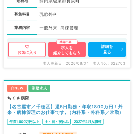
勤務地
静岡県駿東郡長泉町
募集科目
乳腺外科
業務内容
一般外来, 病棟管理
詳細を
求人を
見る
お気に入り
紹介してもらう
求人更新日 : 2026/08/04
求人No. : 622703
NEW
常勤求人
ちくさ病院
【名古屋市／千種区】週5日勤務・年収1800万円！外
来・病棟管理のお仕事です。(内科系・外科系／常勤)
年収1,800万円以上
土・日・祝休み
2027年4月入職可