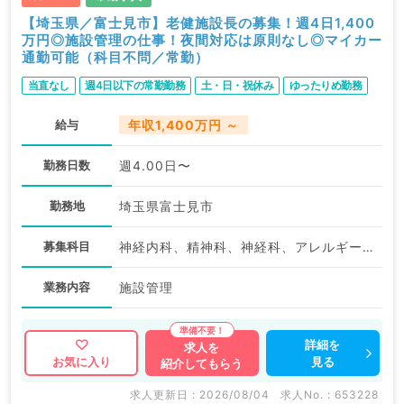
【埼玉県／富士見市】老健施設長の募集！週4日1,400
万円◎施設管理の仕事！夜間対応は原則なし◎マイカー
通勤可能（科目不問／常勤）
当直なし
週4日以下の常勤勤務
土・日・祝休み
ゆったりめ勤務
給与
年収1,400万円 ～
勤務日数
週4.00日〜
勤務地
埼玉県富士見市
募集科目
神経内科、精神科、神経科、アレルギー科、小児科、整形外科、形成外科、美容外科、脳神経外科、呼吸器外科、心臓血管外科、小児外科、皮膚科、泌尿器科、産婦人科、産科、婦人科、眼科、耳鼻咽喉科、放射線科、麻酔科、ペインクリニック、人工透析科、一般内科、循環器内科、呼吸器内科、消化器内科、内分泌・代謝内科、腎臓内科、老年内科、血液内科、外科系全般、一般外科、消化器外科、乳腺外科、総合診療科、美容皮膚科、健診・人間ドック、救急科・ＩＣＵ、病理科、基礎医学系、膠原病科、スポーツ整形外科、大腸・肛門外科、産業医、脊髄・脊椎外科
業務内容
施設管理
詳細を
求人を
見る
お気に入り
紹介してもらう
求人更新日 : 2026/08/04
求人No. : 653228