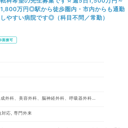
転科希望の先生募集です☆週5日1,500万円～
1,800万円◎駅から徒歩圏内・市内からも通勤
しやすい病院です◎（科目不問／常勤）
B面接可
神経内科、整形外科、形成外科、美容外科、脳神経外科、呼吸器外科、心臓血管外科、小児外科、泌尿器科、一般内科、循環器内科、呼吸器内科、消化器内科、内分泌・代謝内科、腎臓内科、老年内科、血液内科、外科系全般、一般外科、消化器外科、乳腺外科、膠原病科、大腸・肛門外科
急対応, 専門外来