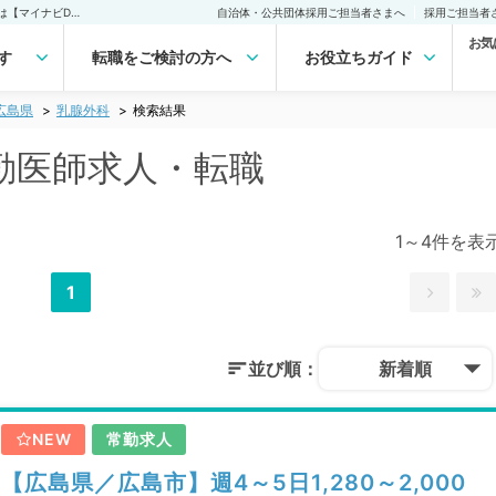
広島県 乳腺外科の常勤医師求人・転職｜医師の求人・転職・アルバイトは【マイナビDOCTOR】
自治体・公共団体採用ご担当者さまへ
採用ご担当者
お気
す
転職をご検討の方へ
お役立ちガイド
広島県
乳腺外科
検索結果
勤医師求人・転職
1～4件を表
1
並び順：
新着順
NEW
常勤求人
【広島県／広島市】週4～5日1,280～2,000