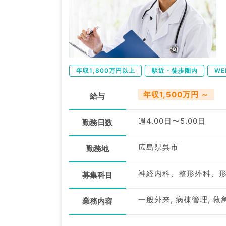
年収1,800万円以上
駅近・徒歩圏内
WE
年収1,500万円 ～
給与
週4.00日〜5.00日
勤務日数
広島県呉市
勤務地
募集科目
一般外来, 病棟管理, 救
業務内容