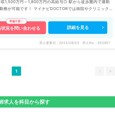
収1,500万円～1,800万円の高給与◎ 駅から徒歩圏内で通勤
OCTORでは病院やクリニック
掲載情報以外にも産業医等の企業系求人も多数扱っています。
い。
詳細を
見る
集状況を
問い合わせる
求人更新日 : 2023/08/03
求人No. : 653857
1
師求人を科目から探す