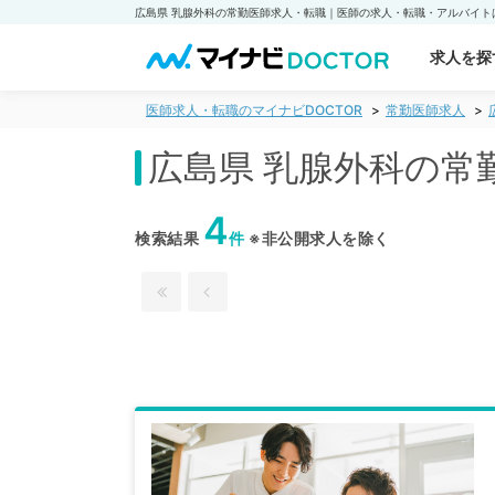
求人を探
医師求人・転職のマイナビDOCTOR
常勤医師求人
広島県 乳腺外科の常
4
検索結果
件
※非公開求人を除く