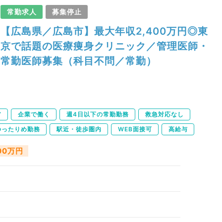
常勤求人
募集停止
【広島県／広島市】最大年収2,400万円◎東
京で話題の医療痩身クリニック／管理医師・
常勤医師募集（科目不問／常勤）
ア
企業で働く
週4日以下の常勤勤務
救急対応なし
ゆったりめ勤務
駅近・徒歩圏内
WEB面接可
高給与
400万円