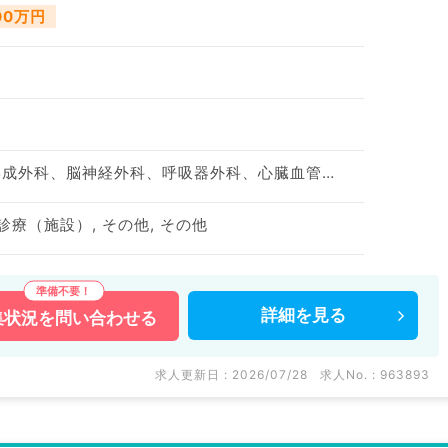
100万円
神経内科、整形外科、形成外科、脳神経外科、呼吸器外科、心臓血管外科、泌尿器科、一般内科、循環器内科、呼吸器内科、消化器内科、内分泌・代謝内科、腎臓内科、老年内科、血液内科、外科系全般、一般外科、消化器外科、乳腺外科、膠原病科、大腸・肛門外科
診療（施設）, その他, その他
詳細を
見る
集状況を
問い合わせる
求人更新日 : 2026/07/28
求人No. : 963893