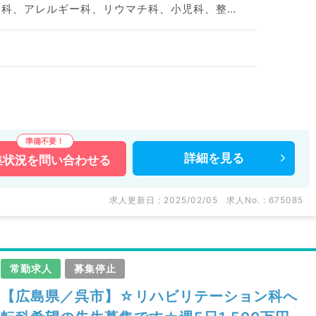
神経内科、精神科、神経科、アレルギー科、リウマチ科、小児科、整形外科、形成外科、美容外科、脳神経外科、呼吸器外科、心臓血管外科、小児外科、皮膚科、泌尿器科、産婦人科、産科、婦人科、眼科、耳鼻咽喉科、気管食道科、放射線科、リハビリテーション科、麻酔科、ペインクリニック、人工透析科、緩和ケア科、一般内科、循環器内科、呼吸器内科、消化器内科、内分泌・代謝内科、腎臓内科、老年内科、血液内科、外科系全般、一般外科、消化器外科、乳腺外科、総合診療科、美容皮膚科、健診・人間ドック、救急科・ＩＣＵ、病理科、基礎医学系、膠原病科、スポーツ整形外科、大腸・肛門外科、その他、産業医、科目不問
円・条件等は最大限考慮◎しっかり稼ぎたい先生にもおススメです。
詳細を
見る
集状況を
問い合わせる
などの医療機関求人はもちろんのこと、
多数扱っています。
い。
求人更新日 : 2025/02/05
求人No. : 675085
常勤求人
募集停止
【広島県／呉市】☆リハビリテーション科へ