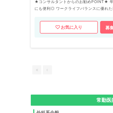
★コンサルタントからのお勧めPOINT★ 年
にも便利◎ ワークライフバランスに優れた勤務が可能です！ マイナビD
などの医療機関求人はもちろんのこと、 
求人内容の詳細等はお気軽にお問合せ下さ
お気に入り
募
常勤医
外科系全般