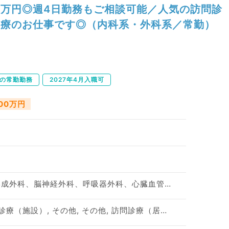
万円◎週4日勤務もご相談可能／人気の訪問診
療のお仕事です◎（内科系・外科系／常勤）
下の常勤勤務
2027年4月入職可
000万円
神経内科、整形外科、形成外科、脳神経外科、呼吸器外科、心臓血管外科、泌尿器科、一般内科、循環器内科、呼吸器内科、消化器内科、内分泌・代謝内科、腎臓内科、老年内科、血液内科、外科系全般、一般外科、消化器外科、乳腺外科、膠原病科、大腸・肛門外科
訪問診療（居宅）, 訪問診療（施設）, その他, その他, 訪問診療（居宅）, 訪問診療（施設）