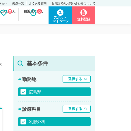
さまへ
拠点一覧
よくある質問
お電話でのお問い合わせについて
に入り求人
0
最近見た求人
0
スポット
無料登録
マイページ
基本条件
示
勤務地
選択する
広島県
診療科目
選択する
乳腺外科