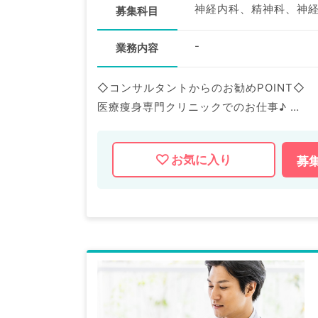
募集科目
-
業務内容
◇コンサルタントからのお勧めPOINT◇
医療痩身専門クリニックでのお仕事♪
週3～5日年収1,400万円～2,800万
お気に入り
募
マイナビDOCTORでは病院やクリニック
掲載情報以外にも産業医等の企業系求人も
求人内容の詳細等はお気軽にお問合せ下さ