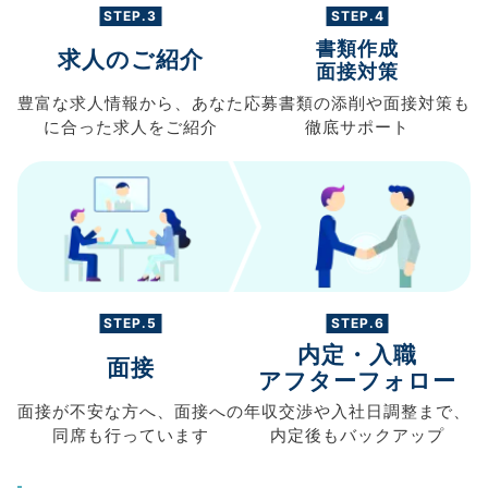
STEP.3
STEP.4
書類作成
求人のご紹介
面接対策
豊富な求人情報から、
あなた
応募書類の
添削や面接対策も
に合った求人を
ご紹介
徹底サポート
STEP.5
STEP.6
内定・入職
面接
アフターフォロー
面接が不安な方へ、
面接への
年収交渉や
入社日調整まで、
同席も
行っています
内定後もバックアップ