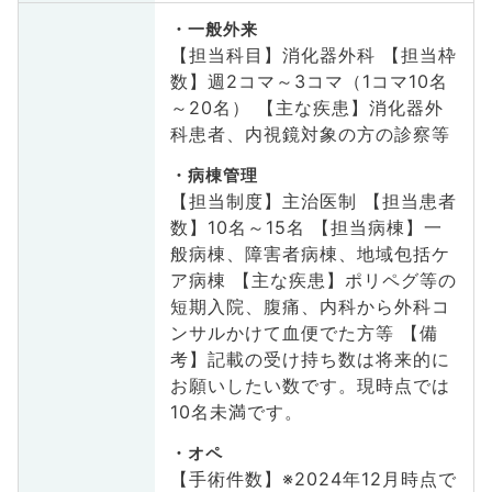
一般外来
【担当科目】消化器外科 【担当枠
数】週2コマ～3コマ（1コマ10名
～20名） 【主な疾患】消化器外
科患者、内視鏡対象の方の診察等
病棟管理
【担当制度】主治医制 【担当患者
数】10名～15名 【担当病棟】一
般病棟、障害者病棟、地域包括ケ
ア病棟 【主な疾患】ポリペグ等の
短期入院、腹痛、内科から外科コ
ンサルかけて血便でた方等 【備
考】記載の受け持ち数は将来的に
お願いしたい数です。現時点では
10名未満です。
オペ
【手術件数】※2024年12月時点で