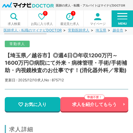
医師の求人・転職・アルバイトはマイナビDOCTOR
0
1
MENU
お気に入り求人
最近見た求人
マイページ
求人検索
医師求人・転職のマイナビDOCTOR
常勤医師求人
埼玉県
越谷市
【
常勤求人
【埼玉県／越谷市】◎週4日◎年収1200万円～
1600万円◎病院にて外来・病棟管理・手術/手術補
助・内視鏡検査のお仕事です！(消化器外科／常勤)
更新日 : 2025/12/10
求人No : 875712
お気に入り
求人を紹介してもらう
求人詳細