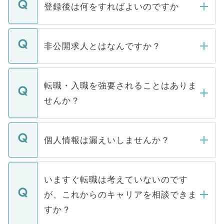
登録後は何をすればよいのですか
ご登録いただきましたら、弊社担当者がご
登録内容を確認し、その後メールもしくは
非公開求人とはなんですか？
お電話にて次のステップのご案内をいたし
ます。通常、5営業日以内にはご連絡をせて
マイナビDOCTORで取り扱っている求人の
いただきますので、しばらくお待ちくださ
うち約3割は、Webサイトからご覧いただ
転職・入職を強要されることはありま
い。
けない「非公開求人」です。非公開求人は
せんか？
下記の理由によって、一般には公開してい
ません。
転職・入職を強要することは一切ありませ
ん。また、仮に応募先から内定をいただい
個人情報は漏えいしませんか？
■応募殺到を避けるため 人気のある医療機
たとしても、ご本人が納得しない限り、内
関を公にしてしまうと、応募が殺到する場
定を承諾する必要はありません。内定先へ
個人情報が漏えいすることはありませんの
合があります。 選考を効率よく行うため
の辞退の連絡はキャリアパートナーが行い
で、ご安心ください。当サイトからの登録
いますぐ転職は考えていないのです
に、医療機関が求める条件に合った人材の
ますので、ご安心ください。
などで収集したご登録者様の個人情報は、
が、これからのキャリアを相談できま
みを人材紹介会社に依頼するケースが増え
ご本人のキャリアアップおよび転職活動の
ています。
すか？
支援を目的に使用いたします。お預かりし