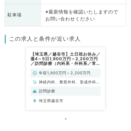
※最新情報を確認いたしますので
駐車場
お問い合わせください
この求人と条件が近い求人
【埼玉県／越谷市】土日祝お休み／
週4～5日1,900万円～2,200万円
／訪問診療（内科系・外科系／常
勤）
年収1,900万円～2,200万円
神経内科、整形外科、形成外科、
脳神経外科、呼吸器外科、心臓血
訪問診療
管外科、泌尿器科、一般内科、循
埼玉県越谷市
環器内科、呼吸器内科、消化器内
科、内分泌・代謝内科、腎臓内
科、老年内科、血液内科、外科系
全般、一般外科、消化器外科、乳
腺外科、膠原病科、大腸・肛門外