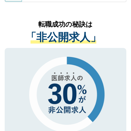
ているすべての個人データはご本人の許可
お気軽にご相談ください。先生専任のキャ
なく、医療機関側に開示したり、第三者に
リアパートナーが将来のご希望などをおう
提供することは一切ありません。また弊社
かがいして、現在の医療機関の状況や紹介
転職成功の秘訣は
は、個人情報の取り扱いについての厳密な
経験をまじえながら、適切なアドバイスを
管理基準を満たした事業者のみに付与され
「非公開求人」
させていただきます。すぐにご転職をされ
る、プライバシーマークを取得済みです。
ない方には、長期的なサポートが可能です
ご登録いただいた個人情報は、SSL（デー
ので、まずはご登録ください。
タ暗号化）によって保護されていますの
で、機密保持に関してもご安心ください。