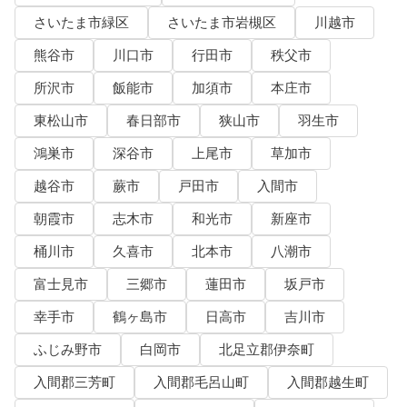
さいたま市緑区
さいたま市岩槻区
川越市
熊谷市
川口市
行田市
秩父市
所沢市
飯能市
加須市
本庄市
東松山市
春日部市
狭山市
羽生市
鴻巣市
深谷市
上尾市
草加市
越谷市
蕨市
戸田市
入間市
朝霞市
志木市
和光市
新座市
桶川市
久喜市
北本市
八潮市
富士見市
三郷市
蓮田市
坂戸市
幸手市
鶴ヶ島市
日高市
吉川市
ふじみ野市
白岡市
北足立郡伊奈町
入間郡三芳町
入間郡毛呂山町
入間郡越生町