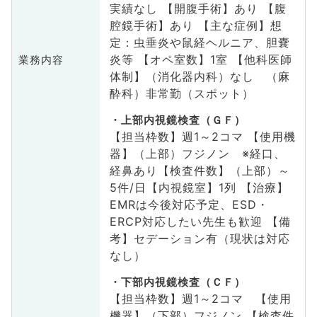
実績なし 【開腹手術】あり 【腹
腔鏡手術】あり 【主な症例】想
定：虫垂炎や鼠経ヘルニア、胆嚢
炎等 【オペ室数】1室 【他科医師
業務内容
体制】（消化器内科）なし （麻
酔科）非常勤（スポット）
上部内視鏡検査（ＧＦ）
【担当枠数】週1～2コマ 【使用機
器】（上部）フジノン ※経口、
経鼻あり【検査件数】（上部）～
5件/日【内視鏡室】1列 【治療】
EMRは今後対応予定、ESD・
ERCP対応したい先生も歓迎 【備
考】セデーション有（現状は対応
なし）
下部内視鏡検査（ＣＦ）
【担当枠数】週1～2コマ 【使用
機器】（下部）フジノン 【検査件