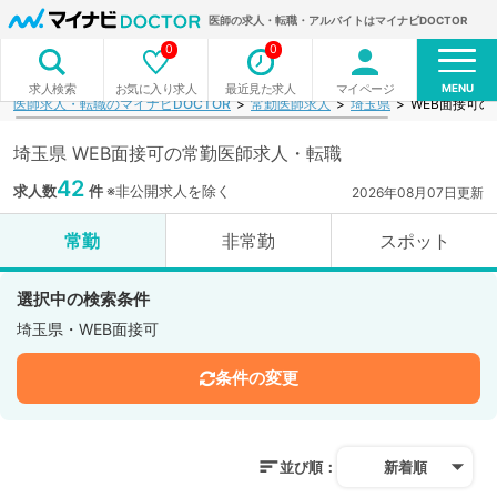
医師の求人・転職・アルバイトはマイナビDOCTOR
0
0
MENU
お気に入り求人
最近見た求人
マイページ
求人検索
医師求人・転職のマイナビDOCTOR
常勤医師求人
埼玉県
WEB面接可
埼玉県 WEB面接可の常勤医師求人・転職
42
求人数
件
※非公開求人を除く
2026年08月07日更新
常勤
非常勤
スポット
選択中の検索条件
埼玉県・WEB面接可
条件の変更
並び順：
新着順