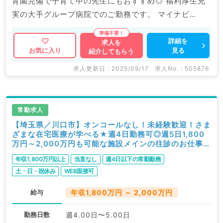
育園完備で子育て中の先生にもおすすめ◎ 福利厚生充
実の大手グループ病院でのご勤務です。 マイナビ
DOCTORでは病院やクリニックなどの医療機関求人は
もちろんのこと、 産業医等の企業系求人も多数扱って
詳細を
求人を
見る
お気に入り
紹介してもらう
います。 求人内容の詳細等はお気軽にお問合せ下さ
い。
求人更新日 : 2025/09/17
求人No. : 505876
常勤求人
【埼玉県／川口市】オンコールなし！未経験歓迎！さま
ざまな在宅医療が学べる★週4日勤務可◎週5日1,800
万円～2,000万円も可能な施設メインの往診のお仕事～
駅チカ～（内科系／常勤）
年収1,800万円以上
当直なし
週4日以下の常勤勤務
土・日・祝休み
WEB面接可
給与
年収1,800万円 ～ 2,000万円
勤務日数
週4.00日〜5.00日