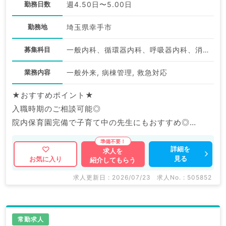
勤務日数
週4.50日〜5.00日
勤務地
埼玉県幸手市
募集科目
一般内科、循環器内科、呼吸器内科、消化器内科、内分泌・代謝内科
業務内容
一般外来, 病棟管理, 救急対応
★おすすめポイント★
入職時期のご相談可能◎
院内保育園完備で子育て中の先生にもおすすめ◎
福利厚生充実の大手グループ病院でのご勤務です。
詳細を
求人を
見る
お気に入り
紹介してもらう
マイナビDOCTORでは病院やクリニックなどの医療機
関求人はもちろんのこと、
求人更新日 : 2026/07/23
求人No. : 505852
産業医等の企業系求人も多数扱っています。
求人内容の詳細等はお気軽にお問合せ下さい。
常勤求人