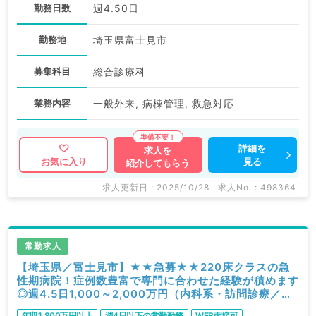
勤務日数
週4.50日
勤務地
埼玉県富士見市
募集科目
総合診療科
業務内容
一般外来, 病棟管理, 救急対応
詳細を
求人を
見る
お気に入り
紹介してもらう
求人更新日 : 2025/10/28
求人No. : 498364
常勤求人
【埼玉県／富士見市】★★急募★★220床クラスの急
性期病院！症例数豊富で専門に合わせた経験が積めます
◎週4.5日1,000～2,000万円（内科系・訪問診療／常
勤）
年収1,800万円以上
週4日以下の常勤勤務
WEB面接可