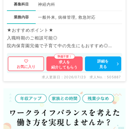
募集科目
神経内科
業務内容
一般外来, 病棟管理, 救急対応
★おすすめポイント★
入職時期のご相談可能◎
院内保育園完備で子育て中の先生にもおすすめ◎
福利厚生充実の大手グループ病院でのご勤務です。
詳細を
求人を
見る
お気に入り
紹介してもらう
マイナビDOCTORでは病院やクリニックなどの医療機
関求人はもちろんのこと、
求人更新日 : 2026/07/23
求人No. : 505887
産業医等の企業系求人も多数扱っています。
求人内容の詳細等はお気軽にお問合せ下さい。