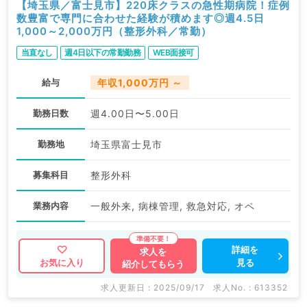
【埼玉県／富士見市】220床クラスの急性期病院！症例
数豊富で専門に合わせた経験が積めます◎週4.5日
1,000～2,000万円（整形外科／常勤）
当直なし
週4日以下の常勤勤務
WEB面接可
給与
年収1,000万円 ～
勤務日数
週4.00日〜5.00日
勤務地
埼玉県富士見市
募集科目
整形外科
業務内容
一般外来, 病棟管理, 救急対応, オペ
詳細を
求人を
見る
お気に入り
紹介してもらう
求人更新日 : 2025/09/17
求人No. : 613352