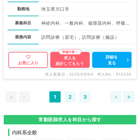
勤務地
埼玉県川口市
募集科目
神経内科、一般内科、循環器内科、呼吸器内科、消化器内科、内分泌・代謝内科、腎臓内科、老年内科、血液内科、膠原病科
業務内容
訪問診療（居宅）, 訪問診療（施設）
詳細を
求人を
見る
お気に入り
紹介してもらう
求人更新日 : 2025/09/04
求人No. : 615336
1
2
3
常勤医師求人を科目から探す
内科系全般