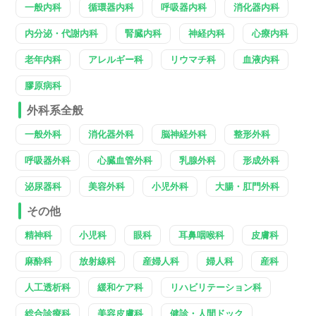
一般内科
循環器内科
呼吸器内科
消化器内科
内分泌・代謝内科
腎臓内科
神経内科
心療内科
老年内科
アレルギー科
リウマチ科
血液内科
膠原病科
外科系全般
一般外科
消化器外科
脳神経外科
整形外科
呼吸器外科
心臓血管外科
乳腺外科
形成外科
泌尿器科
美容外科
小児外科
大腸・肛門外科
その他
精神科
小児科
眼科
耳鼻咽喉科
皮膚科
麻酔科
放射線科
産婦人科
婦人科
産科
人工透析科
緩和ケア科
リハビリテーション科
総合診療科
美容皮膚科
健診・人間ドック