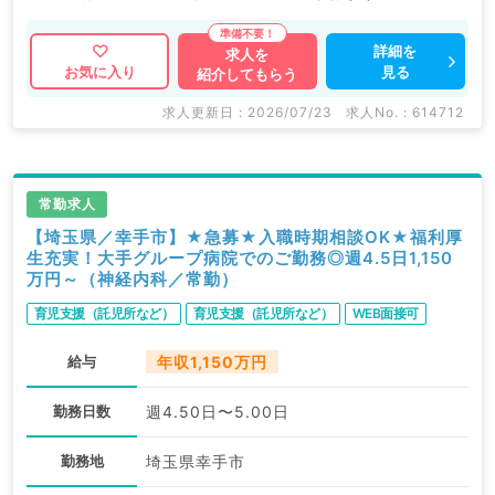
福利厚生充実の大手グループ病院でのご勤務です。
詳細を
求人を
見る
お気に入り
紹介してもらう
マイナビDOCTORでは病院やクリニックなどの医療機
関求人はもちろんのこと、
求人更新日 : 2026/07/23
求人No. : 614712
産業医等の企業系求人も多数扱っています。
求人内容の詳細等はお気軽にお問合せ下さい。
常勤求人
【埼玉県／幸手市】★急募★入職時期相談OK★福利厚
生充実！大手グループ病院でのご勤務◎週4.5日1,150
万円～（神経内科／常勤）
育児支援（託児所など）
育児支援（託児所など）
WEB面接可
給与
年収1,150万円
勤務日数
週4.50日〜5.00日
勤務地
埼玉県幸手市