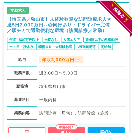
常勤求人
【埼玉県／狭山市】未経験歓迎な訪問診療求人★
週5日2,000万円～◎同行あり・ドライバー完備
／駅チカで通勤便利な環境（訪問診療／常勤）
年収1,800万円以上
当直なし
人気エリア
週4日以下の常勤勤務
土・日・祝休み
転科ＯＫ・未経験歓迎
WEB面接可
高給与
給与
年収2,000万円 ～
勤務日数
週3.00日〜5.00日
勤務地
埼玉県狭山市
募集科目
一般内科
業務内容
訪問診療（居宅）, 訪問診療（施設）
詳細を
求人を