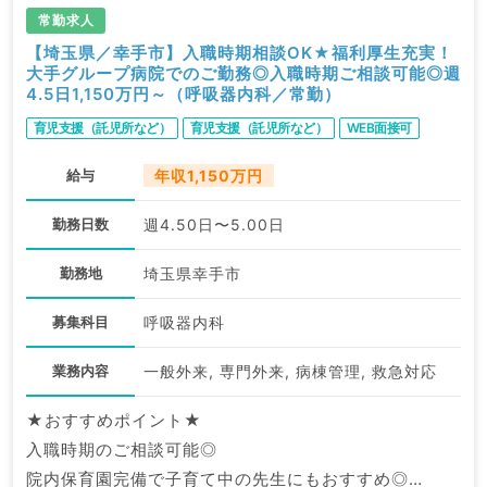
常勤求人
【埼玉県／幸手市】入職時期相談OK★福利厚生充実！
大手グループ病院でのご勤務◎入職時期ご相談可能◎週
4.5日1,150万円～（呼吸器内科／常勤）
育児支援（託児所など）
育児支援（託児所など）
WEB面接可
給与
年収1,150万円
勤務日数
週4.50日〜5.00日
勤務地
埼玉県幸手市
募集科目
呼吸器内科
業務内容
一般外来, 専門外来, 病棟管理, 救急対応
★おすすめポイント★
入職時期のご相談可能◎
院内保育園完備で子育て中の先生にもおすすめ◎