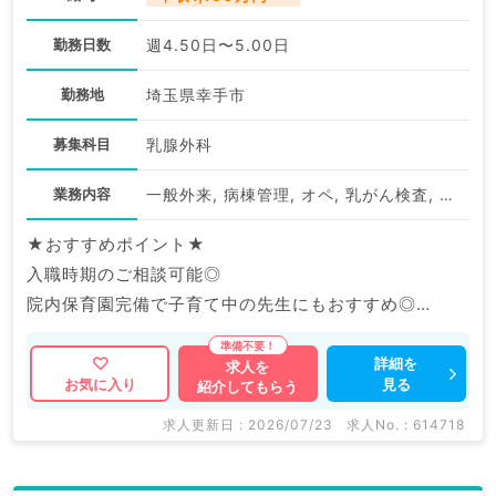
勤務日数
週4.50日〜5.00日
勤務地
埼玉県幸手市
募集科目
乳腺外科
業務内容
一般外来, 病棟管理, オペ, 乳がん検査, 救急対応
★おすすめポイント★
入職時期のご相談可能◎
院内保育園完備で子育て中の先生にもおすすめ◎
福利厚生充実の大手グループ病院でのご勤務です。
詳細を
求人を
見る
お気に入り
紹介してもらう
マイナビDOCTORでは病院やクリニックなどの医療機
関求人はもちろんのこと、
求人更新日 : 2026/07/23
求人No. : 614718
産業医等の企業系求人も多数扱っています。
求人内容の詳細等はお気軽にお問合せ下さい。