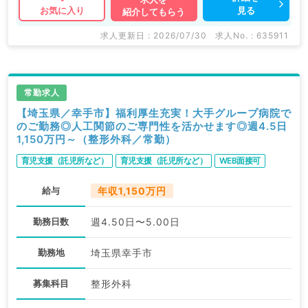
見る
お気に入り
紹介してもらう
求人更新日 : 2026/07/30
求人No. : 635911
常勤求人
【埼玉県／幸手市】福利厚生充実！大手グループ病院で
のご勤務◎人工関節のご専門性を活かせます◎週4.5日
1,150万円～（整形外科／常勤）
育児支援（託児所など）
育児支援（託児所など）
WEB面接可
給与
年収1,150万円
勤務日数
週4.50日〜5.00日
勤務地
埼玉県幸手市
募集科目
整形外科