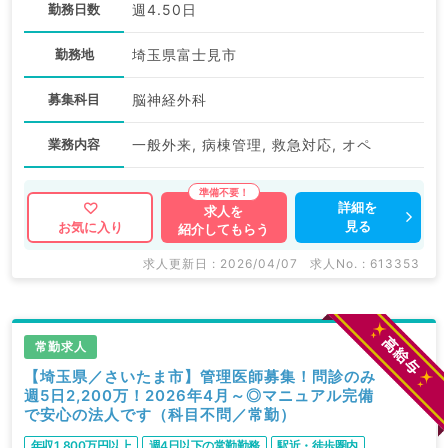
勤務日数
週4.50日
勤務地
埼玉県富士見市
募集科目
脳神経外科
業務内容
一般外来, 病棟管理, 救急対応, オペ
詳細を
求人を
見る
お気に入り
紹介してもらう
求人更新日 : 2026/04/07
求人No. : 613353
常勤求人
【埼玉県／さいたま市】管理医師募集！問診のみ
週5日2,200万！2026年4月～◎マニュアル完備
で安心の法人です（科目不問／常勤）
年収1,800万円以上
週4日以下の常勤勤務
駅近・徒歩圏内