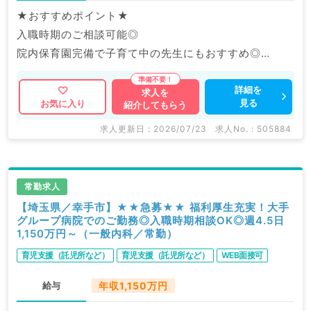
★おすすめポイント★
入職時期のご相談可能◎
院内保育園完備で子育て中の先生にもおすすめ◎
福利厚生充実の大手グループ病院でのご勤務です。
詳細を
求人を
見る
お気に入り
紹介してもらう
マイナビDOCTORでは病院やクリニックなどの医療機
関求人はもちろんのこと、
求人更新日 : 2026/07/23
求人No. : 505884
産業医等の企業系求人も多数扱っています。
求人内容の詳細等はお気軽にお問合せ下さい。
常勤求人
【埼玉県／幸手市】★★急募★★ 福利厚生充実！大手
グループ病院でのご勤務◎入職時期相談OK◎週4.5日
1,150万円～（一般内科／常勤）
育児支援（託児所など）
育児支援（託児所など）
WEB面接可
給与
年収1,150万円