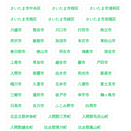
さいたま市中央区
さいたま市桜区
さいたま市浦和区
さいたま市南区
さいたま市緑区
さいたま市岩槻区
川越市
熊谷市
川口市
行田市
秩父市
所沢市
飯能市
加須市
本庄市
東松山市
春日部市
狭山市
羽生市
鴻巣市
深谷市
上尾市
草加市
越谷市
蕨市
戸田市
入間市
朝霞市
志木市
和光市
新座市
桶川市
久喜市
北本市
八潮市
富士見市
三郷市
蓮田市
坂戸市
幸手市
鶴ヶ島市
日高市
吉川市
ふじみ野市
白岡市
北足立郡伊奈町
入間郡三芳町
入間郡毛呂山町
入間郡越生町
比企郡滑川町
比企郡嵐山町