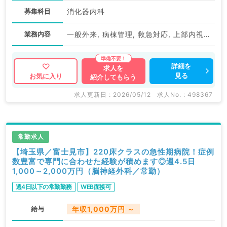
募集科目
消化器内科
業務内容
一般外来, 病棟管理, 救急対応, 上部内視鏡検査（ＧＦ）, 下部内視鏡検査（ＣＦ）
詳細を
求人を
見る
お気に入り
紹介してもらう
求人更新日 : 2026/05/12
求人No. : 498367
常勤求人
【埼玉県／富士見市】220床クラスの急性期病院！症例
数豊富で専門に合わせた経験が積めます◎週4.5日
1,000～2,000万円（脳神経外科／常勤）
週4日以下の常勤勤務
WEB面接可
給与
年収1,000万円 ～