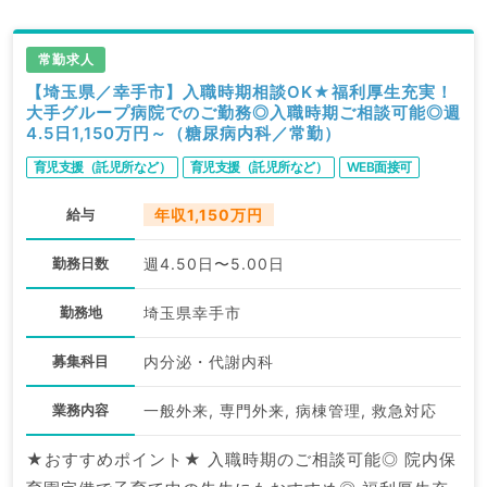
常勤求人
【埼玉県／幸手市】入職時期相談OK★福利厚生充実！
大手グループ病院でのご勤務◎入職時期ご相談可能◎週
4.5日1,150万円～（糖尿病内科／常勤）
育児支援（託児所など）
育児支援（託児所など）
WEB面接可
給与
年収1,150万円
勤務日数
週4.50日〜5.00日
勤務地
埼玉県幸手市
募集科目
内分泌・代謝内科
業務内容
一般外来, 専門外来, 病棟管理, 救急対応
★おすすめポイント★ 入職時期のご相談可能◎ 院内保