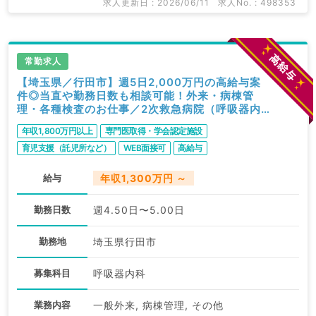
求人更新日 : 2026/06/11
求人No. : 498353
常勤求人
【埼玉県／行田市】週5日2,000万円の高給与案
件◎当直や勤務日数も相談可能！外来・病棟管
理・各種検査のお仕事／2次救急病院（呼吸器内
科／常勤）
年収1,800万円以上
専門医取得・学会認定施設
育児支援（託児所など）
WEB面接可
高給与
給与
年収1,300万円 ～
勤務日数
週4.50日〜5.00日
勤務地
埼玉県行田市
募集科目
呼吸器内科
業務内容
一般外来, 病棟管理, その他