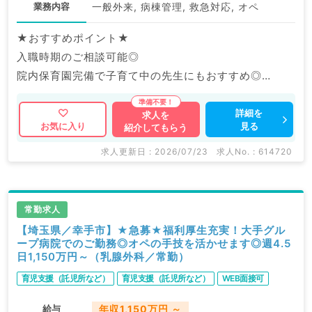
業務内容
一般外来, 病棟管理, 救急対応, オペ
★おすすめポイント★
入職時期のご相談可能◎
院内保育園完備で子育て中の先生にもおすすめ◎
福利厚生充実の大手グループ病院でのご勤務です。
詳細を
求人を
見る
お気に入り
紹介してもらう
マイナビDOCTORでは病院やクリニックなどの医療機
関求人はもちろんのこと、
求人更新日 : 2026/07/23
求人No. : 614720
産業医等の企業系求人も多数扱っています。
求人内容の詳細等はお気軽にお問合せ下さい。
常勤求人
【埼玉県／幸手市】★急募★福利厚生充実！大手グル
ープ病院でのご勤務◎オペの手技を活かせます◎週4.5
日1,150万円～（乳腺外科／常勤）
育児支援（託児所など）
育児支援（託児所など）
WEB面接可
給与
年収1,150万円 ～