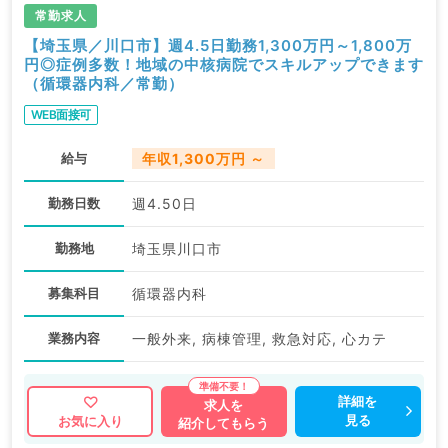
常勤求人
【埼玉県／川口市】週4.5日勤務1,300万円～1,800万
円◎症例多数！地域の中核病院でスキルアップできます
（循環器内科／常勤）
WEB面接可
給与
年収1,300万円 ～
勤務日数
週4.50日
勤務地
埼玉県川口市
募集科目
循環器内科
業務内容
一般外来, 病棟管理, 救急対応, 心カテ
詳細を
求人を
見る
お気に入り
紹介してもらう