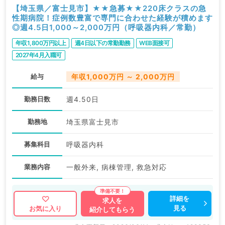
【埼玉県／富士見市】★★急募★★220床クラスの急
性期病院！症例数豊富で専門に合わせた経験が積めます
◎週4.5日1,000～2,000万円（呼吸器内科／常勤）
年収1,800万円以上
週4日以下の常勤勤務
WEB面接可
2027年4月入職可
給与
年収1,000万円 ～ 2,000万円
勤務日数
週4.50日
勤務地
埼玉県富士見市
募集科目
呼吸器内科
業務内容
一般外来, 病棟管理, 救急対応
詳細を
求人を
見る
お気に入り
紹介してもらう