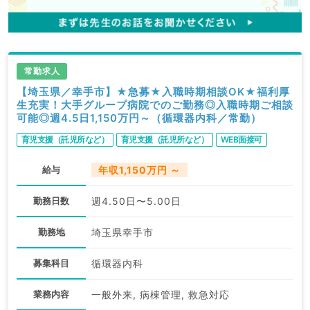
常勤求人
【埼玉県／幸手市】★急募★入職時期相談OK★福利厚
生充実！大手グループ病院でのご勤務◎入職時期ご相談
可能◎週4.5日1,150万円～（循環器内科／常勤）
育児支援（託児所など）
育児支援（託児所など）
WEB面接可
給与
年収1,150万円 ～
勤務日数
週4.50日〜5.00日
勤務地
埼玉県幸手市
募集科目
循環器内科
業務内容
一般外来, 病棟管理, 救急対応