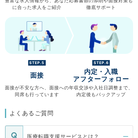
豊富な求人情報から、
あなた
応募書類の
添削や面接対策も
に合った求人を
ご紹介
徹底サポート
STEP.5
STEP.6
内定・入職
面接
アフターフォロー
面接が不安な方へ、
面接への
年収交渉や
入社日調整まで、
同席も
行っています
内定後もバックアップ
よくあるご質問
医療転職支援サービスとは？