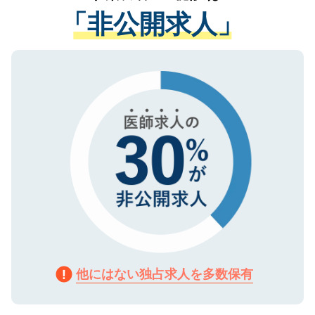
経験をまじえながら、適切なアドバイスを
管理基準を満たした事業者のみに付与され
「非公開求人」
させていただきます。すぐにご転職をされ
る、プライバシーマークを取得済みです。
ない方には、長期的なサポートが可能です
ご登録いただいた個人情報は、SSL（デー
ので、まずはご登録ください。
タ暗号化）によって保護されていますの
で、機密保持に関してもご安心ください。
他にはない独占求人を多数保有