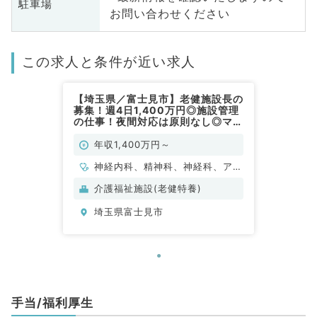
駐車場
お問い合わせください
この求人と条件が近い求人
【埼玉県／富士見市】老健施設長の
募集！週4日1,400万円◎施設管理
の仕事！夜間対応は原則なし◎マイ
カー通勤可能（科目不問／常勤）
年収1,400万円～
神経内科、精神科、神経科、アレ
ルギー科、小児科、整形外科、形
介護福祉施設(老健特養)
成外科、美容外科、脳神経外科、
埼玉県富士見市
呼吸器外科、心臓血管外科、小児
外科、皮膚科、泌尿器科、産婦人
科、産科、婦人科、眼科、耳鼻咽
喉科、放射線科、麻酔科、ペイン
クリニック、人工透析科、一般内
科、循環器内科、呼吸器内科、消
手当/福利厚生
化器内科、内分泌・代謝内科、腎