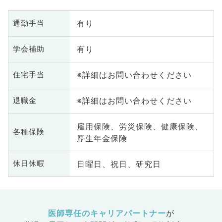
臓内科、老年内科、血液内科、外
科系全般、一般外科、消化器外
有り
通勤手当
科、乳腺外科、総合診療科、美容
皮膚科、健診・人間ドック、救急
有り
学会補助
科・ＩＣＵ、病理科、基礎医学
系、膠原病科、スポーツ整形外
※詳細はお問い合わせください
住宅手当
科、大腸・肛門外科、産業医、脊
髄・脊椎外科
※詳細はお問い合わせください
退職金
雇用保険、労災保険、健康保険、
各種保険
厚生年金保険
日曜日、祝日、研究日
休日休暇
医師専任のキャリアパートナー
が