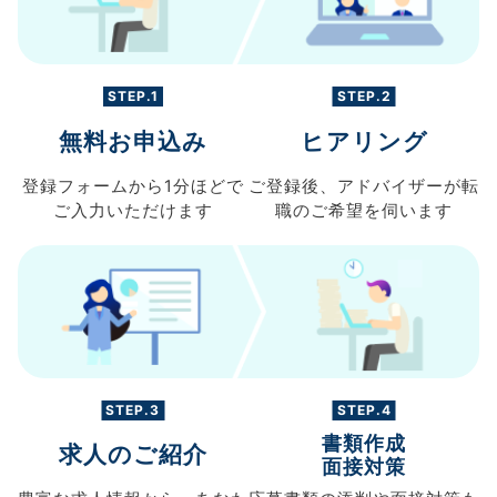
STEP.1
STEP.2
無料お申込み
ヒアリング
登録フォームから
1分ほどで
ご登録後、
アドバイザーが転
ご入力
いただけます
職の
ご希望を伺います
STEP.3
STEP.4
書類作成
求人のご紹介
面接対策