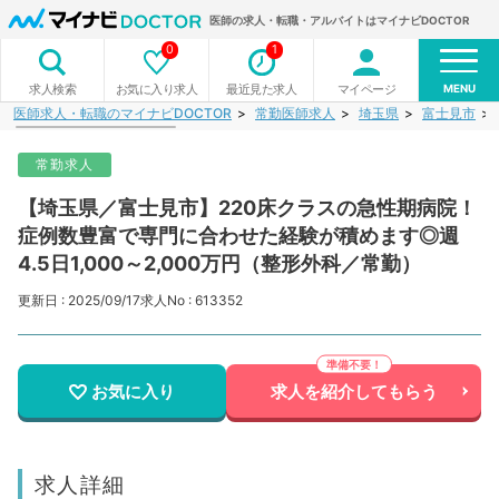
医師の求人・転職・アルバイトはマイナビDOCTOR
0
1
MENU
お気に入り求人
最近見た求人
マイページ
求人検索
医師求人・転職のマイナビDOCTOR
常勤医師求人
埼玉県
富士見市
常勤求人
【埼玉県／富士見市】220床クラスの急性期病院！
症例数豊富で専門に合わせた経験が積めます◎週
4.5日1,000～2,000万円（整形外科／常勤）
更新日 : 2025/09/17
求人No : 613352
お気に入り
求人を紹介してもらう
求人詳細