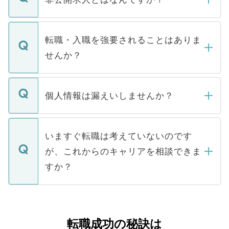
お電話にて次のステップのご案内をいたし
ます。通常、5営業日以内にはご連絡をせて
マイナビDOCTORで取り扱っている求人の
いただきますので、しばらくお待ちくださ
うち約3割は、Webサイトからご覧いただ
転職・入職を強要されることはありま
い。
けない「非公開求人」です。非公開求人は
せんか？
下記の理由によって、一般には公開してい
ません。
転職・入職を強要することは一切ありませ
ん。また、仮に応募先から内定をいただい
個人情報は漏えいしませんか？
■応募殺到を避けるため 人気のある医療機
たとしても、ご本人が納得しない限り、内
関を公にしてしまうと、応募が殺到する場
定を承諾する必要はありません。内定先へ
個人情報が漏えいすることはありませんの
合があります。 選考を効率よく行うため
の辞退の連絡はキャリアパートナーが行い
で、ご安心ください。当サイトからの登録
いますぐ転職は考えていないのです
に、医療機関が求める条件に合った人材の
ますので、ご安心ください。
などで収集したご登録者様の個人情報は、
が、これからのキャリアを相談できま
みを人材紹介会社に依頼するケースが増え
ご本人のキャリアアップおよび転職活動の
ています。
すか？
支援を目的に使用いたします。お預かりし
ているすべての個人データはご本人の許可
お気軽にご相談ください。先生専任のキャ
なく、医療機関側に開示したり、第三者に
リアパートナーが将来のご希望などをおう
提供することは一切ありません。また弊社
かがいして、現在の医療機関の状況や紹介
転職成功の秘訣は
は、個人情報の取り扱いについての厳密な