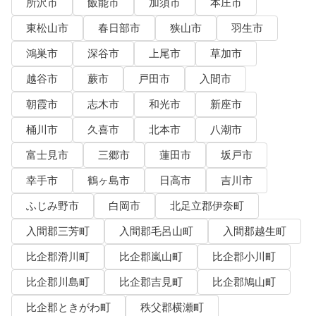
所沢市
飯能市
加須市
本庄市
東松山市
春日部市
狭山市
羽生市
鴻巣市
深谷市
上尾市
草加市
越谷市
蕨市
戸田市
入間市
朝霞市
志木市
和光市
新座市
桶川市
久喜市
北本市
八潮市
富士見市
三郷市
蓮田市
坂戸市
幸手市
鶴ヶ島市
日高市
吉川市
ふじみ野市
白岡市
北足立郡伊奈町
入間郡三芳町
入間郡毛呂山町
入間郡越生町
比企郡滑川町
比企郡嵐山町
比企郡小川町
比企郡川島町
比企郡吉見町
比企郡鳩山町
比企郡ときがわ町
秩父郡横瀬町