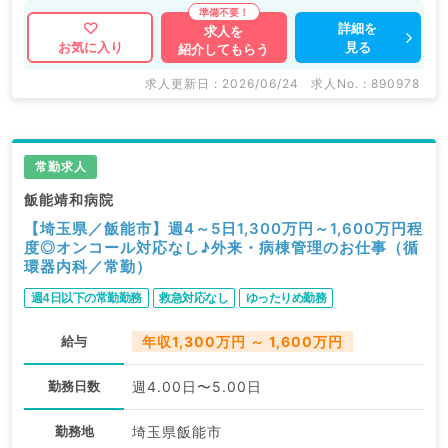
詳細を
求人を
見る
お気に入り
紹介してもらう
求人更新日 : 2026/06/24
求人No. : 890978
常勤求人
飯能靖和病院
【埼玉県／飯能市】週4～5日1,300万円～1,600万円程
度◎オンコール対応なし♪外来・病棟管理のお仕事（循
環器内科／常勤）
週4日以下の常勤勤務
救急対応なし
ゆったりめ勤務
給与
年収1,300万円 ～ 1,600万円
勤務日数
週4.00日〜5.00日
勤務地
埼玉県飯能市