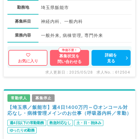
勤務地
埼玉県飯能市
募集科目
神経内科、一般内科
業務内容
一般外来, 病棟管理, 専門外来
詳細を
募集状況を
見る
お気に入り
問い合わせる
求人更新日 : 2025/05/28
求人No. : 612504
常勤求人
募集停止
【埼玉県／飯能市】週4日1400万円～◎オンコール対
応なし・病棟管理メインのお仕事（呼吸器内科／常勤）
週4日以下の常勤勤務
救急対応なし
土・日・祝休み
ゆったりめ勤務