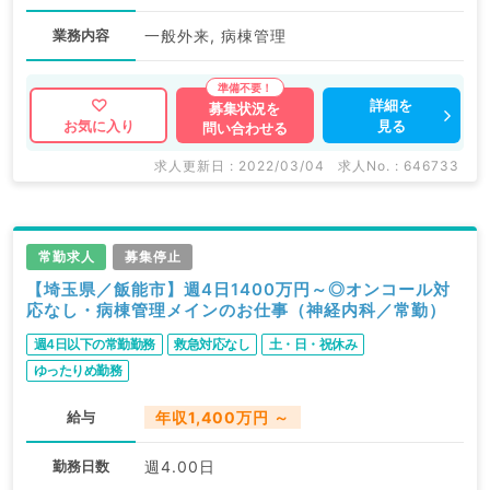
業務内容
一般外来, 病棟管理
詳細を
募集状況を
見る
お気に入り
問い合わせる
求人更新日 : 2022/03/04
求人No. : 646733
常勤求人
募集停止
【埼玉県／飯能市】週4日1400万円～◎オンコール対
応なし・病棟管理メインのお仕事（神経内科／常勤）
週4日以下の常勤勤務
救急対応なし
土・日・祝休み
ゆったりめ勤務
給与
年収1,400万円 ～
勤務日数
週4.00日