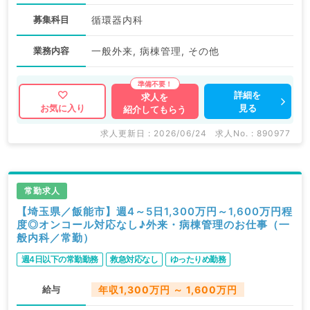
募集科目
循環器内科
業務内容
一般外来, 病棟管理, その他
詳細を
求人を
見る
お気に入り
紹介してもらう
求人更新日 : 2026/06/24
求人No. : 890977
常勤求人
【埼玉県／飯能市】週4～5日1,300万円～1,600万円程
度◎オンコール対応なし♪外来・病棟管理のお仕事（一
般内科／常勤）
週4日以下の常勤勤務
救急対応なし
ゆったりめ勤務
給与
年収1,300万円 ～ 1,600万円