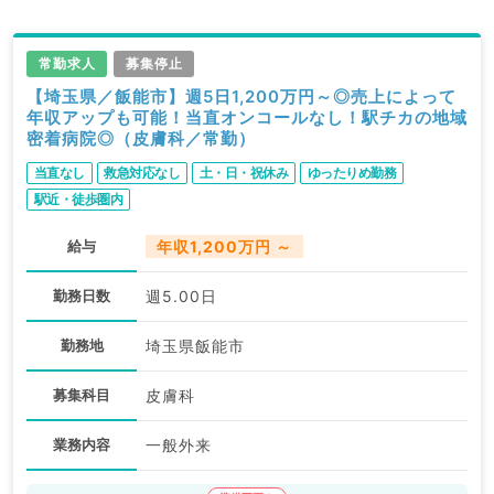
常勤求人
募集停止
【埼玉県／飯能市】週5日1,200万円～◎売上によって
年収アップも可能！当直オンコールなし！駅チカの地域
密着病院◎（皮膚科／常勤）
当直なし
救急対応なし
土・日・祝休み
ゆったりめ勤務
駅近・徒歩圏内
給与
年収1,200万円 ～
勤務日数
週5.00日
勤務地
埼玉県飯能市
募集科目
皮膚科
業務内容
一般外来