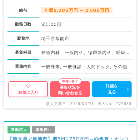
給与
年収2,000万円 ～ 2,500万円
勤務日数
週5.00日
勤務地
埼玉県飯能市
募集科目
神経内科、一般内科、循環器内科、呼吸器内科、消化器内科、内分泌・代謝内科、腎臓内科、老年内科、血液内科、膠原病科
業務内容
一般外来, 一般健診・人間ドック, その他
詳細を
募集状況を
見る
お気に入り
問い合わせる
求人更新日 : 2025/03/21
求人No. : 776689
常勤求人
募集停止
【埼玉県／飯能市】週5日1,750万円～◎当直・オンコ