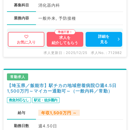
募集科目
消化器内科
業務内容
一般外来, 予防接種
詳細を
求人を
見る
お気に入り
紹介してもらう
求人更新日 : 2025/12/25
求人No. : 712982
常勤求人
【埼玉県／飯能市】駅チカの地域密着病院◎週4.5日
1,500万円～マイカー通勤可～（一般内科／常勤）
救急対応なし
駅近・徒歩圏内
給与
年収1,500万円 ～
勤務日数
週4.50日