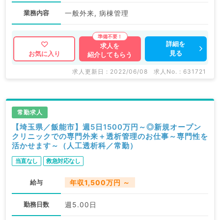
業務内容
一般外来, 病棟管理
詳細を
求人を
見る
お気に入り
紹介してもらう
求人更新日 : 2022/06/08
求人No. : 631721
常勤求人
【埼玉県／飯能市】週5日1500万円～◎新規オープン
クリニックでの専門外来＋透析管理のお仕事～専門性を
活かせます～（人工透析科／常勤）
当直なし
救急対応なし
給与
年収1,500万円 ～
勤務日数
週5.00日