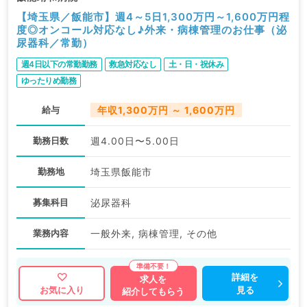
【埼玉県／飯能市】週4～5日1,300万円～1,600万円程
度◎オンコール対応なし♪外来・病棟管理のお仕事（泌
尿器科／常勤）
週4日以下の常勤勤務
救急対応なし
土・日・祝休み
ゆったりめ勤務
給与
年収1,300万円 ～ 1,600万円
勤務日数
週4.00日〜5.00日
勤務地
埼玉県飯能市
募集科目
泌尿器科
業務内容
一般外来, 病棟管理, その他
詳細を
求人を
見る
お気に入り
紹介してもらう