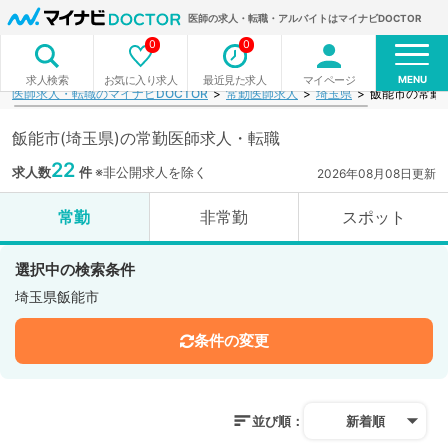
医師の求人・転職・アルバイトはマイナビDOCTOR
0
0
MENU
お気に入り求人
最近見た求人
マイページ
求人検索
医師求人・転職のマイナビDOCTOR
常勤医師求人
埼玉県
飯能市の常勤
飯能市(埼玉県)の常勤医師求人・転職
22
求人数
件
※非公開求人を除く
2026年08月08日更新
常勤
非常勤
スポット
選択中の検索条件
埼玉県飯能市
条件の変更
並び順：
新着順