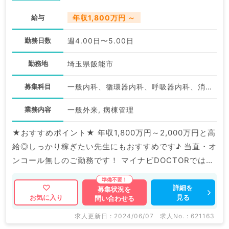
給与
年収1,800万円 ～
勤務日数
週4.00日〜5.00日
勤務地
埼玉県飯能市
募集科目
一般内科、循環器内科、呼吸器内科、消化器内科、老年内科
業務内容
一般外来, 病棟管理
★おすすめポイント★ 年収1,800万円～2,000万円と高
給◎しっかり稼ぎたい先生にもおすすめです♪ 当直・オ
ンコール無しのご勤務です！ マイナビDOCTORでは病
院やクリニックなどの医療機関求人はもちろんのこと、
掲載情報以外にも産業医等の企業系求人も多数扱ってい
詳細を
募集状況を
見る
お気に入り
問い合わせる
ます。 求人内容の詳細等はお気軽にお問合せ下さい。
求人更新日 : 2024/06/07
求人No. : 621163