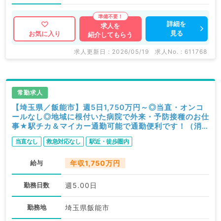
詳細を
求人を
見る
お気に入り
紹介してもらう
求人更新日 : 2026/05/19
求人No. : 611768
常勤求人
【埼玉県／飯能市】週5日1,750万円～◎当直・オンコ
ールなし◎地域に根付いた病院で外来・予防接種のお仕
事★駅チカ＆マイカー通勤可能で通勤便利です！（消
化器内科／常勤）
当直なし
救急対応なし
駅近・徒歩圏内
給与
年収1,750万円
勤務日数
週5.00日
勤務地
埼玉県飯能市