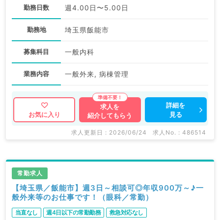
勤務日数
週4.00日〜5.00日
勤務地
埼玉県飯能市
募集科目
一般内科
業務内容
一般外来, 病棟管理
詳細を
求人を
見る
お気に入り
紹介してもらう
求人更新日 : 2026/06/24
求人No. : 486514
常勤求人
【埼玉県／飯能市】週3日～相談可◎年収900万～♪一
般外来等のお仕事です！（眼科／常勤）
当直なし
週4日以下の常勤勤務
救急対応なし