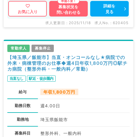
詳細を
募集状況を
見る
お気に入り
問い合わせる
求人更新日 : 2025/11/18
求人No. : 620405
常勤求人
募集停止
【埼玉県／飯能市】当直・オンコールなし★病院での
外来・病棟管理のお仕事◆週4日年収1,800万円◎駅チ
カ病院（整形外科・一般内科／常勤）
当直なし
駅近・徒歩圏内
給与
年収1,800万円
勤務日数
週4.00日
勤務地
埼玉県飯能市
募集科目
整形外科、一般内科