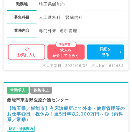
勤務地
埼玉県飯能市
募集科目
人工透析科、腎臓内科
業務内容
専門外来, 透析管理
詳細を
求人を
見る
お気に入り
紹介してもらう
求人更新日 : 2022/06/07
求人No. : 612434
常勤求人
募集停止
飯能市東吾野医療介護センター
【埼玉県／飯能市】有床診療所にて外来・健康管理等の
お仕事◎日・祝休み！週5日年収2,000万円～◎（内科
系／常勤）
駅近・徒歩圏内