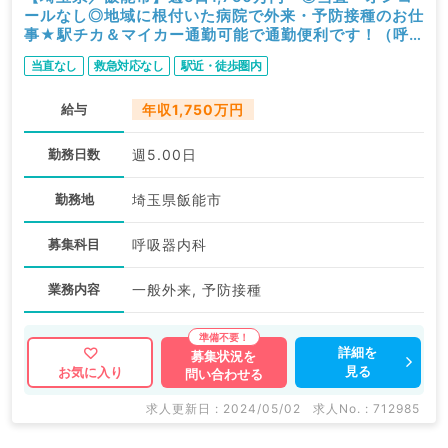
ールなし◎地域に根付いた病院で外来・予防接種のお仕
事★駅チカ＆マイカー通勤可能で通勤便利です！（呼
吸器内科／常勤）
当直なし
救急対応なし
駅近・徒歩圏内
給与
年収1,750万円
勤務日数
週5.00日
勤務地
埼玉県飯能市
募集科目
呼吸器内科
業務内容
一般外来, 予防接種
詳細を
募集状況を
見る
お気に入り
問い合わせる
求人更新日 : 2024/05/02
求人No. : 712985