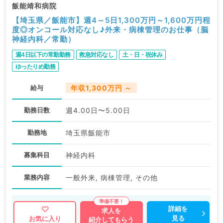
飯能靖和病院
【埼玉県／飯能市】週4～5日1,300万円～1,600万円程
度◎オンコール対応なし♪外来・病棟管理のお仕事（脳
神経内科／常勤）
週4日以下の常勤勤務
救急対応なし
土・日・祝休み
ゆったりめ勤務
給与
年収1,300万円 ～
勤務日数
週4.00日〜5.00日
勤務地
埼玉県飯能市
募集科目
神経内科
業務内容
一般外来, 病棟管理, その他
詳細を
求人を
見る
お気に入り
紹介してもらう