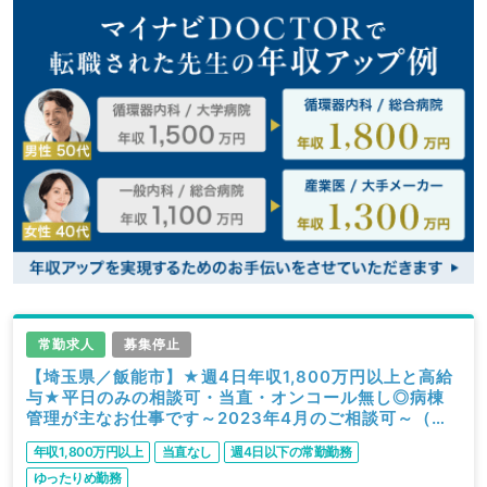
常勤求人
募集停止
【埼玉県／飯能市】★週4日年収1,800万円以上と高給
与★平日のみの相談可・当直・オンコール無し◎病棟
管理が主なお仕事です～2023年4月のご相談可～（一
般内科／常勤）
年収1,800万円以上
当直なし
週4日以下の常勤勤務
ゆったりめ勤務