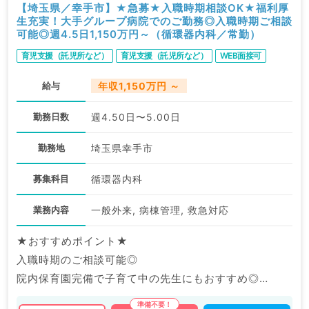
【埼玉県／幸手市】★急募★入職時期相談OK★福利厚
生充実！大手グループ病院でのご勤務◎入職時期ご相談
可能◎週4.5日1,150万円～（循環器内科／常勤）
育児支援（託児所など）
育児支援（託児所など）
WEB面接可
給与
年収1,150万円 ～
勤務日数
週4.50日〜5.00日
勤務地
埼玉県幸手市
募集科目
循環器内科
業務内容
一般外来, 病棟管理, 救急対応
★おすすめポイント★
入職時期のご相談可能◎
院内保育園完備で子育て中の先生にもおすすめ◎
福利厚生充実の大手グループ病院でのご勤務です。