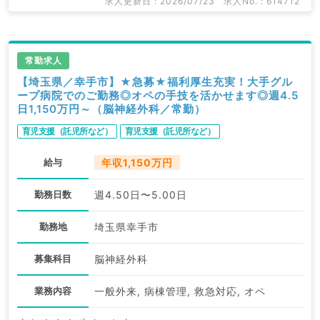
関求人はもちろんのこと、
求人更新日 : 2026/07/23
求人No. : 614712
産業医等の企業系求人も多数扱っています。
求人内容の詳細等はお気軽にお問合せ下さい。
常勤求人
【埼玉県／幸手市】★急募★福利厚生充実！大手グル
ープ病院でのご勤務◎オペの手技を活かせます◎週4.5
日1,150万円～（脳神経外科／常勤）
育児支援（託児所など）
育児支援（託児所など）
給与
年収1,150万円
勤務日数
週4.50日〜5.00日
勤務地
埼玉県幸手市
募集科目
脳神経外科
業務内容
一般外来, 病棟管理, 救急対応, オペ