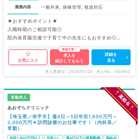
業務内容
一般外来, 病棟管理, 救急対応
★おすすめポイント★
入職時期のご相談可能◎
院内保育園完備で子育て中の先生にもおすすめ◎
福利厚生充実の大手グループ病院でのご勤務です。
詳細を
求人を
見る
お気に入り
紹介してもらう
マイナビDOCTORでは病院やクリニックなどの医療機
関求人はもちろんのこと、
求人更新日 : 2026/07/23
求人No. : 505852
産業医等の企業系求人も多数扱っています。
求人内容の詳細等はお気軽にお問合せ下さい。
常勤求人
あおぞらクリニック
【埼玉県／幸手市】週4日～5日年収1,600万円～
2,000万円★訪問診療のお仕事です！（内科系／
常勤）
年収1,800万円以上
当直なし
週4日以下の常勤勤務
高給与