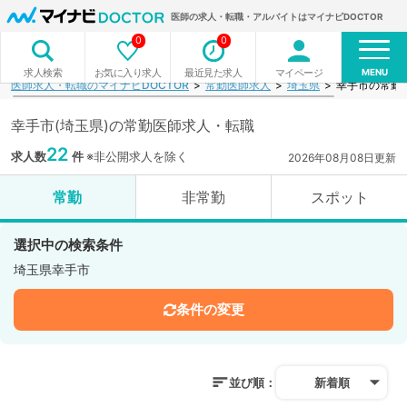
医師の求人・転職・アルバイトはマイナビDOCTOR
0
0
MENU
お気に入り求人
最近見た求人
マイページ
求人検索
医師求人・転職のマイナビDOCTOR
常勤医師求人
埼玉県
幸手市の常勤
幸手市(埼玉県)の常勤医師求人・転職
22
求人数
件
※非公開求人を除く
2026年08月08日更新
常勤
非常勤
スポット
選択中の検索条件
埼玉県幸手市
条件の変更
並び順：
新着順