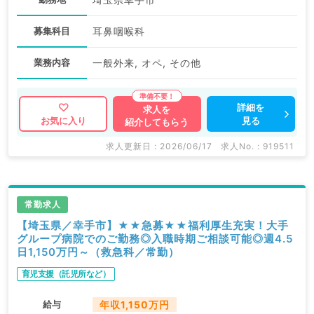
募集科目
耳鼻咽喉科
業務内容
一般外来, オペ, その他
詳細を
求人を
見る
お気に入り
紹介してもらう
求人更新日 : 2026/06/17
求人No. : 919511
常勤求人
【埼玉県／幸手市】★★急募★★福利厚生充実！大手
グループ病院でのご勤務◎入職時期ご相談可能◎週4.5
日1,150万円～（救急科／常勤）
育児支援（託児所など）
給与
年収1,150万円