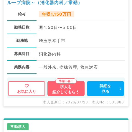
ループ病院～（消化器内科／常勤）
給与
年収1,150万円
勤務日数
週4.50日〜5.00日
勤務地
埼玉県幸手市
募集科目
消化器内科
業務内容
一般外来, 病棟管理, 救急対応
詳細を
求人を
見る
お気に入り
紹介してもらう
求人更新日 : 2026/07/23
求人No. : 505886
常勤求人