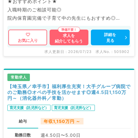
★おすすめポイント★
入職時期のご相談可能◎
院内保育園完備で子育て中の先生にもおすすめ◎
福利厚生充実の大手グループ病院でのご勤務です。
詳細を
求人を
見る
お気に入り
紹介してもらう
マイナビDOCTORでは病院やクリニックなどの医療機
関求人はもちろんのこと、
求人更新日 : 2026/07/23
求人No. : 505902
産業医等の企業系求人も多数扱っています。
求人内容の詳細等はお気軽にお問合せ下さい。
常勤求人
【埼玉県／幸手市】福利厚生充実！大手グループ病院で
のご勤務◎オペの手技を活かせます◎週4.5日1,150万
円～（消化器外科／常勤）
育児支援（託児所など）
育児支援（託児所など）
給与
年収1,150万円 ～
勤務日数
週4.50日〜5.00日