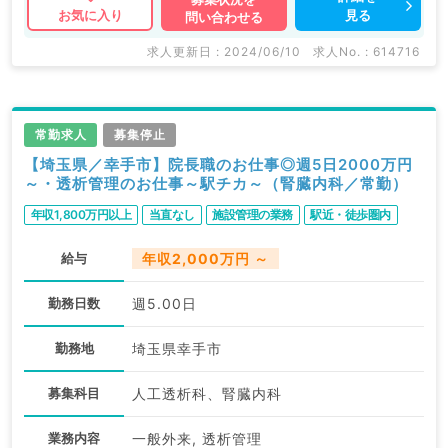
見る
お気に入り
問い合わせる
います。 求人内容の詳細等はお気軽にお問合せ下さ
い。
求人更新日 : 2024/06/10
求人No. : 614716
常勤求人
募集停止
【埼玉県／幸手市】院長職のお仕事◎週5日2000万円
～・透析管理のお仕事～駅チカ～（腎臓内科／常勤）
年収1,800万円以上
当直なし
施設管理の業務
駅近・徒歩圏内
給与
年収2,000万円 ～
勤務日数
週5.00日
勤務地
埼玉県幸手市
募集科目
人工透析科、腎臓内科
業務内容
一般外来, 透析管理