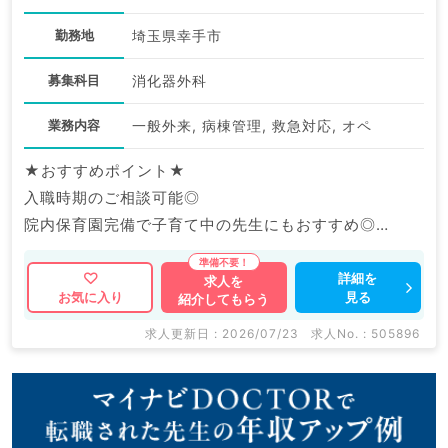
勤務地
埼玉県幸手市
募集科目
消化器外科
業務内容
一般外来, 病棟管理, 救急対応, オペ
★おすすめポイント★
入職時期のご相談可能◎
院内保育園完備で子育て中の先生にもおすすめ◎
福利厚生充実の大手グループ病院でのご勤務です。
詳細を
求人を
見る
お気に入り
紹介してもらう
マイナビDOCTORでは病院やクリニックなどの医療機
関求人はもちろんのこと、
求人更新日 : 2026/07/23
求人No. : 505896
産業医等の企業系求人も多数扱っています。
求人内容の詳細等はお気軽にお問合せ下さい。