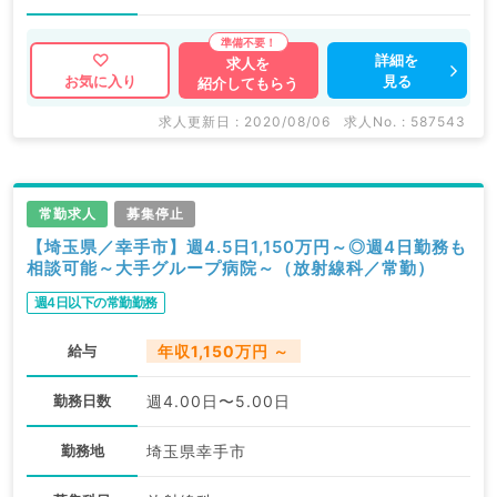
詳細を
求人を
見る
お気に入り
紹介してもらう
求人更新日 : 2020/08/06
求人No. : 587543
常勤求人
募集停止
【埼玉県／幸手市】週4.5日1,150万円～◎週4日勤務も
相談可能～大手グループ病院～（放射線科／常勤）
週4日以下の常勤勤務
給与
年収1,150万円 ～
勤務日数
週4.00日〜5.00日
勤務地
埼玉県幸手市