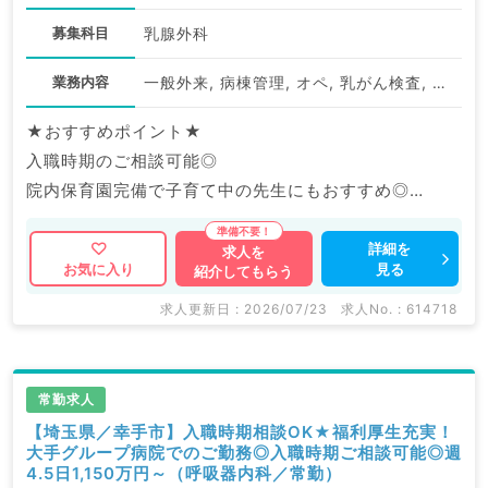
募集科目
乳腺外科
業務内容
一般外来, 病棟管理, オペ, 乳がん検査, 救急対応
★おすすめポイント★
入職時期のご相談可能◎
院内保育園完備で子育て中の先生にもおすすめ◎
福利厚生充実の大手グループ病院でのご勤務です。
詳細を
求人を
見る
お気に入り
紹介してもらう
マイナビDOCTORでは病院やクリニックなどの医療機
関求人はもちろんのこと、
求人更新日 : 2026/07/23
求人No. : 614718
産業医等の企業系求人も多数扱っています。
求人内容の詳細等はお気軽にお問合せ下さい。
常勤求人
【埼玉県／幸手市】入職時期相談OK★福利厚生充実！
大手グループ病院でのご勤務◎入職時期ご相談可能◎週
4.5日1,150万円～（呼吸器内科／常勤）