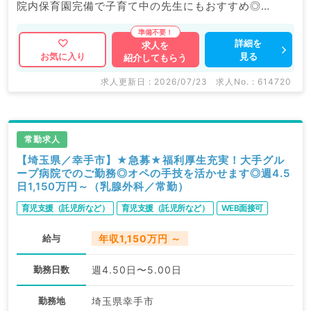
院内保育園完備で子育て中の先生にもおすすめ◎
福利厚生充実の大手グループ病院でのご勤務です。
詳細を
求人を
見る
お気に入り
紹介してもらう
マイナビDOCTORでは病院やクリニックなどの医療機
関求人はもちろんのこと、
求人更新日 : 2026/07/23
求人No. : 614720
産業医等の企業系求人も多数扱っています。
求人内容の詳細等はお気軽にお問合せ下さい。
常勤求人
【埼玉県／幸手市】★急募★福利厚生充実！大手グル
ープ病院でのご勤務◎オペの手技を活かせます◎週4.5
日1,150万円～（乳腺外科／常勤）
育児支援（託児所など）
育児支援（託児所など）
WEB面接可
給与
年収1,150万円 ～
勤務日数
週4.50日〜5.00日
勤務地
埼玉県幸手市