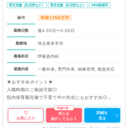
育児支援（託児所など）
育児支援（託児所など）
WEB面接可
給与
年収1,150万円
勤務日数
週4.50日〜5.00日
勤務地
埼玉県幸手市
募集科目
呼吸器内科
業務内容
一般外来, 専門外来, 病棟管理, 救急対応
★おすすめポイント★
入職時期のご相談可能◎
院内保育園完備で子育て中の先生にもおすすめ◎
福利厚生充実の大手グループ病院でのご勤務です。
詳細を
求人を
見る
お気に入り
紹介してもらう
マイナビDOCTORでは病院やクリニックなどの医療機