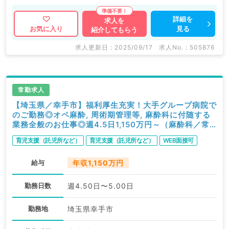
DOCTORでは病院やクリニックなどの医療機関求人は
もちろんのこと、 産業医等の企業系求人も多数扱って
詳細を
求人を
見る
お気に入り
紹介してもらう
います。 求人内容の詳細等はお気軽にお問合せ下さ
い。
求人更新日 : 2025/09/17
求人No. : 505876
常勤求人
【埼玉県／幸手市】福利厚生充実！大手グループ病院で
のご勤務◎オペ麻酔, 周術期管理等, 麻酔科に付随する
業務全般のお仕事◎週4.5日1,150万円～（麻酔科／常
勤）
育児支援（託児所など）
育児支援（託児所など）
WEB面接可
給与
年収1,150万円
勤務日数
週4.50日〜5.00日
勤務地
埼玉県幸手市