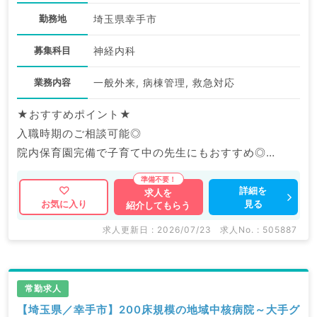
勤務地
埼玉県幸手市
募集科目
神経内科
業務内容
一般外来, 病棟管理, 救急対応
★おすすめポイント★
入職時期のご相談可能◎
院内保育園完備で子育て中の先生にもおすすめ◎
福利厚生充実の大手グループ病院でのご勤務です。
詳細を
求人を
見る
お気に入り
紹介してもらう
マイナビDOCTORでは病院やクリニックなどの医療機
関求人はもちろんのこと、
求人更新日 : 2026/07/23
求人No. : 505887
産業医等の企業系求人も多数扱っています。
求人内容の詳細等はお気軽にお問合せ下さい。
常勤求人
【埼玉県／幸手市】200床規模の地域中核病院～大手グ