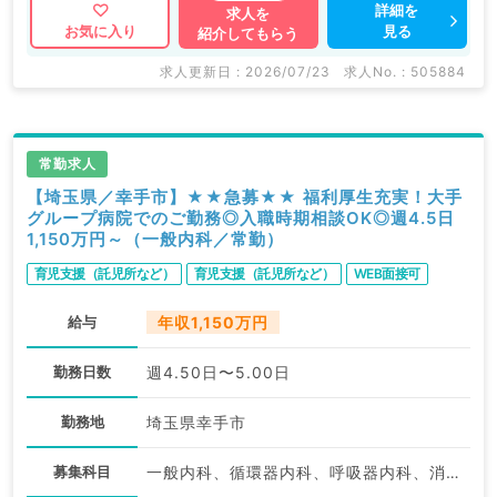
詳細を
求人を
見る
お気に入り
紹介してもらう
マイナビDOCTORでは病院やクリニックなどの医療機
関求人はもちろんのこと、
求人更新日 : 2026/07/23
求人No. : 505884
産業医等の企業系求人も多数扱っています。
求人内容の詳細等はお気軽にお問合せ下さい。
常勤求人
【埼玉県／幸手市】★★急募★★ 福利厚生充実！大手
グループ病院でのご勤務◎入職時期相談OK◎週4.5日
1,150万円～（一般内科／常勤）
育児支援（託児所など）
育児支援（託児所など）
WEB面接可
給与
年収1,150万円
勤務日数
週4.50日〜5.00日
勤務地
埼玉県幸手市
募集科目
一般内科、循環器内科、呼吸器内科、消化器内科、内分泌・代謝内科