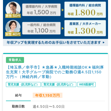
常勤求人
【埼玉県／幸手市】★急募★入職時期相談OK★福利厚
生充実！大手グループ病院でのご勤務◎週4.5日1,150
万円～（神経内科／常勤）
育児支援（託児所など）
育児支援（託児所など）
WEB面接可
給与
年収1,150万円
勤務日数
週4.50日〜5.00日