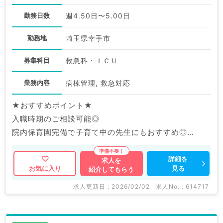
勤務日数
週4.50日〜5.00日
勤務地
埼玉県幸手市
募集科目
救急科・ＩＣＵ
業務内容
病棟管理, 救急対応
★おすすめポイント★
入職時期のご相談可能◎
院内保育園完備で子育て中の先生にもおすすめ◎
福利厚生充実の大手グループ病院でのご勤務です。
詳細を
求人を
見る
お気に入り
紹介してもらう
マイナビDOCTORでは病院やクリニックなどの医療機
関求人はもちろんのこと、
求人更新日 : 2026/02/02
求人No. : 614717
産業医等の企業系求人も多数扱っています。
求人内容の詳細等はお気軽にお問合せ下さい。