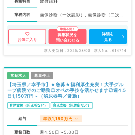
募集科目
放射線科
業務内容
画像診断（一次読影）, 画像診断（二次読影）, その他
詳細を
募集状況を
見る
お気に入り
問い合わせる
求人更新日 : 2025/08/08
求人No. : 614714
常勤求人
募集停止
【埼玉県／幸手市】★急募★福利厚生充実！大手グル
ープ病院でのご勤務◎オペの手技を活かせます◎週4.5
日1,150万円～（泌尿器科／常勤）
育児支援（託児所など）
育児支援（託児所など）
給与
年収1,150万円 ～
勤務日数
週4.50日〜5.00日