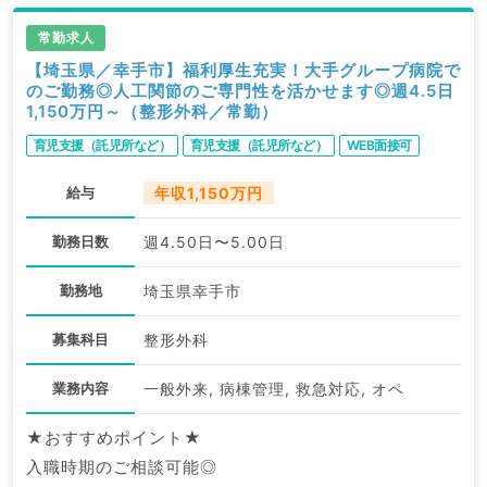
常勤求人
【埼玉県／幸手市】福利厚生充実！大手グループ病院で
のご勤務◎人工関節のご専門性を活かせます◎週4.5日
1,150万円～（整形外科／常勤）
育児支援（託児所など）
育児支援（託児所など）
WEB面接可
給与
年収1,150万円
勤務日数
週4.50日〜5.00日
勤務地
埼玉県幸手市
募集科目
整形外科
業務内容
一般外来, 病棟管理, 救急対応, オペ
★おすすめポイント★
入職時期のご相談可能◎