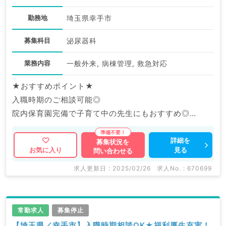
勤務地
埼玉県幸手市
募集科目
泌尿器科
業務内容
一般外来, 病棟管理, 救急対応
★おすすめポイント★
入職時期のご相談可能◎
院内保育園完備で子育て中の先生にもおすすめ◎
福利厚生充実の大手グループ病院でのご勤務です。
詳細を
募集状況を
見る
お気に入り
問い合わせる
マイナビDOCTORでは病院やクリニックなどの医療機
関求人はもちろんのこと、
求人更新日 : 2025/02/26
求人No. : 670699
産業医等の企業系求人も多数扱っています。
求人内容の詳細等はお気軽にお問合せ下さい。
常勤求人
募集停止
【埼玉県／幸手市】入職時期相談OK★福利厚生充実！