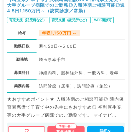
大手グループ病院でのご勤務◎入職時期ご相談可能◎週
4.5日1,150万円～（訪問診療／常勤）
育児支援（託児所など）
育児支援（託児所など）
WEB面接可
給与
年収1,150万円 ～
勤務日数
週4.50日〜5.00日
勤務地
埼玉県幸手市
募集科目
神経内科、脳神経外科、一般内科、老年内科、外科系全般、一般外科
業務内容
訪問診療（居宅）, 訪問診療（施設）
★おすすめポイント★ 入職時期のご相談可能◎ 院内保
育園完備で子育て中の先生にもおすすめ◎ 福利厚生充
実の大手グループ病院でのご勤務です。 マイナビ
DOCTORでは病院やクリニックなどの医療機関求人は
もちろんのこと、 産業医等の企業系求人も多数扱って
詳細を
募集状況を