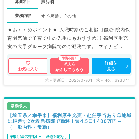
募集科目
麻酔科
業務内容
オペ麻酔, その他
★おすすめポイント★ 入職時期のご相談可能◎ 院内保
育園完備で子育て中の先生にもおすすめ◎ 福利厚生充
実の大手グループ病院でのご勤務です。 マイナビ
DOCTORでは病院やクリニックなどの医療機関求人は
もちろんのこと、 産業医等の企業系求人も多数扱って
詳細を
求人を
見る
お気に入り
紹介してもらう
います。 求人内容の詳細等はお気軽にお問合せ下さ
い。
求人更新日 : 2025/07/01
求人No. : 693341
常勤求人
【埼玉県／幸手市】福利厚生充実・赴任手当あり◎地域
に根差す2次救急病院で勤務！週4.5日1,400万円～
（一般内科・常勤）
年収1,800万円以上
救急対応なし