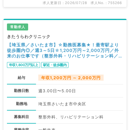
求人更新日 : 2026/07/28
求人No. : 755266
常勤求人
きたうらわクリニック
【埼玉県／さいたま市】☆勤務医募集★！最寄駅より
徒歩圏内◎／週3～5日☆1,200万円～2,000万円／外
来のお仕事です（整形外科・リハビリテーション科／常
勤）
年収1,800万円以上
駅近・徒歩圏内
給与
年収1,200万円 ～ 2,000万円
勤務日数
週3.00日〜5.00日
勤務地
埼玉県さいたま市中央区
募集科目
整形外科、リハビリテーション科
業務内容
一般外来