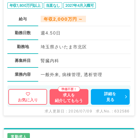
年収1,800万円以上
当直なし
2027年4月入職可
給与
年収2,000万円 ～
勤務日数
週4.50日
勤務地
埼玉県さいたま市北区
募集科目
腎臓内科
業務内容
一般外来, 病棟管理, 透析管理
詳細を
求人を
見る
お気に入り
紹介してもらう
求人更新日 : 2026/07/09
求人No. : 632586
常勤求人