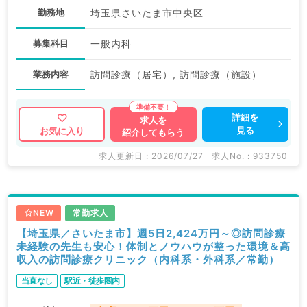
勤務地
埼玉県さいたま市中央区
募集科目
一般内科
業務内容
訪問診療（居宅）, 訪問診療（施設）
詳細を
求人を
見る
お気に入り
紹介してもらう
求人更新日 : 2026/07/27
求人No. : 933750
NEW
常勤求人
【埼玉県／さいたま市】週5日2,424万円～◎訪問診療
未経験の先生も安心！体制とノウハウが整った環境＆高
収入の訪問診療クリニック（内科系・外科系／常勤）
当直なし
駅近・徒歩圏内