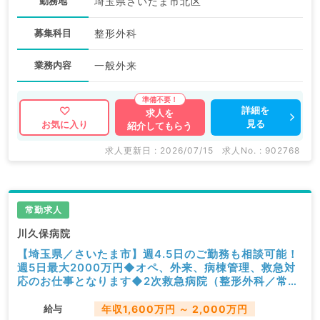
勤務地
埼玉県さいたま市北区
募集科目
整形外科
業務内容
一般外来
詳細を
求人を
見る
お気に入り
紹介してもらう
求人更新日 : 2026/07/15
求人No. : 902768
常勤求人
川久保病院
【埼玉県／さいたま市】週4.5日のご勤務も相談可能！
週5日最大2000万円◆オペ、外来、病棟管理、救急対
応のお仕事となります◆2次救急病院（整形外科／常
勤）
給与
年収1,600万円 ～ 2,000万円