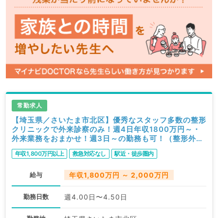
常勤求人
【埼玉県／さいたま市北区】優秀なスタッフ多数の整形
クリニックで外来診察のみ！週4日年収1800万円～・
外来業務をおまかせ！週3日～の勤務も可！（整形外科
／常勤）
年収1,800万円以上
救急対応なし
駅近・徒歩圏内
給与
年収1,800万円 ～ 2,000万円
勤務日数
週4.00日〜4.50日