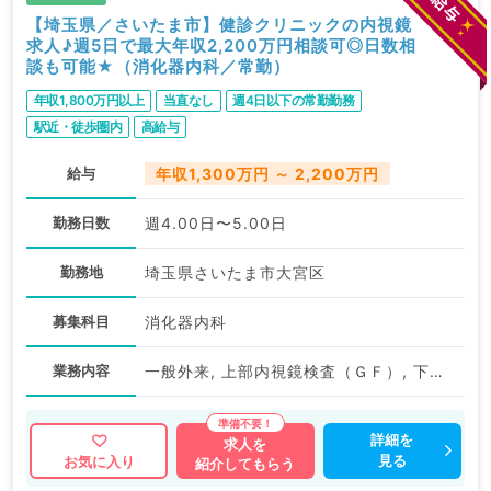
【埼玉県／さいたま市】健診クリニックの内視鏡
求人♪週5日で最大年収2,200万円相談可◎日数相
談も可能★（消化器内科／常勤）
年収1,800万円以上
当直なし
週4日以下の常勤勤務
駅近・徒歩圏内
高給与
給与
年収1,300万円 ～ 2,200万円
勤務日数
週4.00日〜5.00日
勤務地
埼玉県さいたま市大宮区
募集科目
消化器内科
業務内容
一般外来, 上部内視鏡検査（ＧＦ）, 下部内視鏡検査（ＣＦ）, 一般健診・人間ドック
詳細を
求人を
見る
お気に入り
紹介してもらう