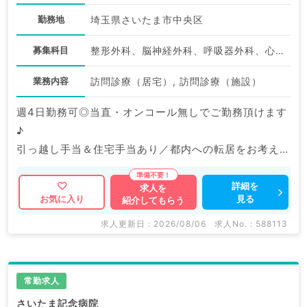
勤務地
埼玉県さいたま市中央区
募集科目
整形外科、脳神経外科、呼吸器外科、心臓血管外科、一般内科、循環器内科、呼吸器内科、消化器内科、内分泌・代謝内科、腎臓内科、老年内科、外科系全般、一般外科、消化器外科
業務内容
訪問診療（居宅）, 訪問診療（施設）
週4日勤務可◎当直・オンコール無しでご勤務頂けます
♪
引っ越し手当＆住宅手当あり／都内への転居をお考えの
先生にもおススメ◎
詳細を
求人を
見る
お気に入り
紹介してもらう
マイナビDOCTORでは病院やクリニックなどの医療機
関求人はもちろんのこと、
求人更新日 : 2026/08/06
求人No. : 588113
掲載情報以外にも産業医等の企業系求人も多数扱ってい
ます。
求人内容の詳細等はお気軽にお問合せ下さい。
常勤求人
さいたま記念病院