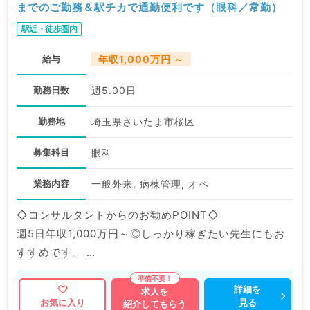
までのご勤務＆駅チカで通勤便利です（眼科／常勤）
駅近・徒歩圏内
給与
年収1,000万円 ～
勤務日数
週5.00日
勤務地
埼玉県さいたま市桜区
募集科目
眼科
業務内容
一般外来, 病棟管理, オペ
◇コンサルタントからのお勧めPOINT◇
週5日年収1,000万円～◎しっかり稼ぎたい先生にもお
すすめです。
最寄り駅より徒歩圏内で通勤便利です♪
詳細を
求人を
見る
お気に入り
紹介してもらう
マイナビDOCTORでは病院やクリニックなどの医療機