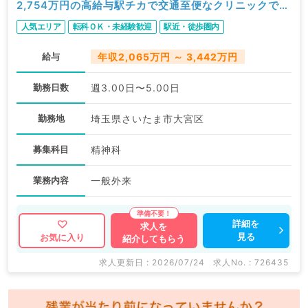
2,754万円の高給与駅チカで交通至便なクリニックでの
外来、問診のお仕事です★院長として勤務可能な方歓
人気エリア
転科ＯＫ・未経験歓迎
駅近・徒歩圏内
迎★非指定医の先生も相談可能（心療内科・精神科／
常勤）
給与
年収2,065万円 ～ 3,442万円
勤務日数
週3.00日〜5.00日
勤務地
埼玉県さいたま市大宮区
募集科目
精神科
業務内容
一般外来
詳細を
求人を
見る
お気に入り
紹介してもらう
求人更新日 : 2026/07/24
求人No. : 726435