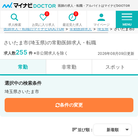
医師の求人・転職・アルバイトはマイナビDOCTOR
0
0
MENU
お気に入り求人
最近見た求人
マイページ
求人検索
医師求人・転職のマイナビDOCTOR
常勤医師求人
埼玉県
さいたま市の
さいたま市(埼玉県)の常勤医師求人・転職
255
求人数
件
※非公開求人を除く
2026年08月09日更新
常勤
非常勤
スポット
選択中の検索条件
埼玉県さいたま市
条件の変更
並び順：
新着順