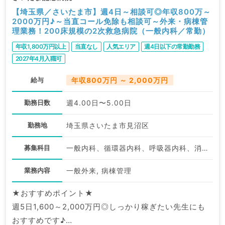
【埼玉県／さいたま市】週4日～相談可◎年収800万～
2000万円♪～当直コール免除も相談可～外来・病棟管
理業務！200床規模の2次救急病院（一般内科／常勤）
年収1,800万円以上
当直なし
人気エリア
週4日以下の常勤勤務
2027年4月入職可
給与
年収800万円 ～ 2,000万円
勤務日数
週4.00日〜5.00日
勤務地
埼玉県さいたま市見沼区
募集科目
一般内科、循環器内科、呼吸器内科、消化器内科、内分泌・代謝内科、腎臓内科
業務内容
一般外来, 病棟管理
★おすすめポイント★
週5日1,600～2,000万円◎しっかり稼ぎたい先生にも
おすすめです♪