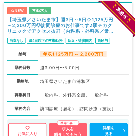
NEW
常勤求人
【埼玉県／さいたま市】週3日～5日◇1,125万円
～2,200万円◎訪問診療のお仕事です♪駅チカク
リニックでアクセス抜群（内科系・外科系／常
勤）
当直なし
週4日以下の常勤勤務
駅近・徒歩圏内
高給与
給与
年収1,125万円 ～ 2,200万円
勤務日数
週3.00日〜5.00日
勤務地
埼玉県さいたま市浦和区
募集科目
一般内科、外科系全般、一般外科
業務内容
訪問診療（居宅）, 訪問診療（施設）
詳細を
求人を
見る
お気に入り
紹介してもらう