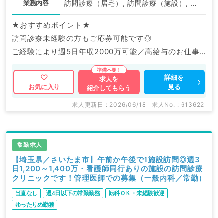
業務内容
訪問診療（居宅）, 訪問診療（施設）, 訪問診療（施設）
★おすすめポイント★
訪問診療未経験の方もご応募可能です◎
ご経験により週5日年収2000万可能／高給与のお仕事
です♪
詳細を
求人を
見る
お気に入り
紹介してもらう
求人更新日 : 2026/06/18
求人No. : 613622
常勤求人
【埼玉県／さいたま市】午前か午後で1施設訪問◎週3
日1,200～1,400万・看護師同行ありの施設の訪問診療
クリニックです！管理医師での募集（一般内科／常勤）
当直なし
週4日以下の常勤勤務
転科ＯＫ・未経験歓迎
ゆったりめ勤務