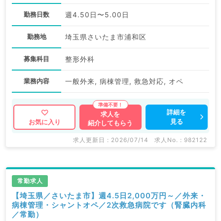
勤務日数
週4.50日〜5.00日
勤務地
埼玉県さいたま市浦和区
募集科目
整形外科
業務内容
一般外来, 病棟管理, 救急対応, オペ
詳細を
求人を
見る
お気に入り
紹介してもらう
求人更新日 : 2026/07/14
求人No. : 982122
常勤求人
【埼玉県／さいたま市】週4.5日2,000万円～／外来・
病棟管理・シャントオペ／2次救急病院です（腎臓内科
／常勤）