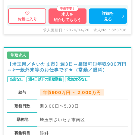
人気エリアでのご勤務！マイカー通勤可で通勤も便利で
す。
詳細を
求人を
見る
お気に入り
紹介してもらう
マイナビDOCTORでは病院やクリニックなどの医療機
求人更新日 : 2026/04/20
求人No. : 623706
関求人はもちろんのこと、
掲載情報以外にも産業医等の企業系求人も多数扱ってい
ます。
常勤求人
求人内容の詳細等はお気軽にお問合せ下さい。
【埼玉県／さいたま市】週3日～相談可◎年収900万円
～♪一般外来等のお仕事です★（常勤／眼科）
当直なし
週4日以下の常勤勤務
救急対応なし
給与
年収900万円 ～ 2,000万円
勤務日数
週3.00日〜5.00日
勤務地
埼玉県さいたま市南区
募集科目
眼科