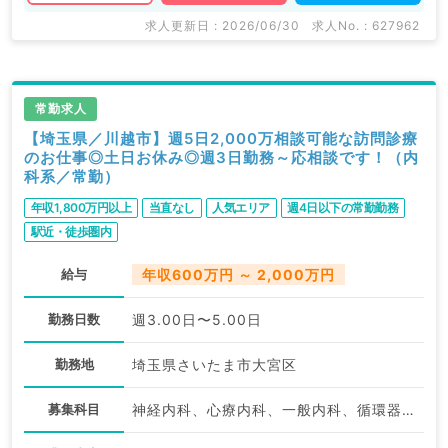
関求人はもちろんのこと、
求人更新日 : 2026/06/30
求人No. : 627962
掲載情報以外にも産業医等の企業系求人も多数扱ってい
ます。
求人内容の詳細等はお気軽にお問合せ下さい。
常勤求人
【埼玉県／川越市】週5日2,000万相談可能な訪問診療
のお仕事◎土日お休み◎週3日勤務～応相談です！（内
科系／常勤）
年収1,800万円以上
当直なし
人気エリア
週4日以下の常勤勤務
駅近・徒歩圏内
給与
年収600万円 ～ 2,000万円
勤務日数
週3.00日〜5.00日
勤務地
埼玉県さいたま市大宮区
募集科目
神経内科、心療内科、一般内科、循環器内科、呼吸器内科、消化器内科、内分泌・代謝内科、腎臓内科、老年内科、膠原病科