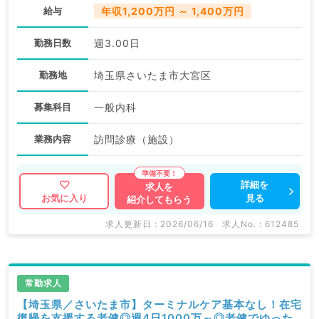
給与
年収1,200万円 ～ 1,400万円
勤務日数
週3.00日
勤務地
埼玉県さいたま市大宮区
募集科目
一般内科
業務内容
訪問診療（施設）
詳細を
求人を
見る
お気に入り
紹介してもらう
求人更新日 : 2026/06/16
求人No. : 612485
常勤求人
【埼玉県／さいたま市】ターミナルケア基本なし！在宅
復帰を支援する老健◎週4日1000万～◎老健でゆった