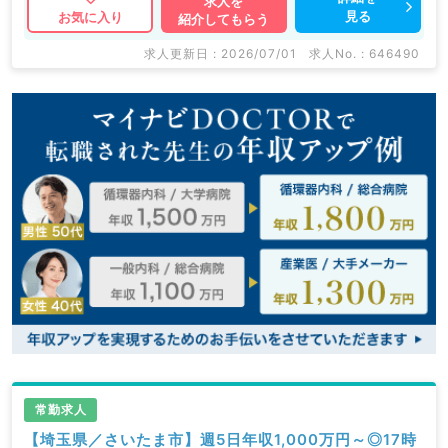
求人を
見る
お気に入り
紹介してもらう
求人更新日 : 2026/07/01
求人No. : 646490
常勤求人
【埼玉県／さいたま市】週5日年収1,000万円～◎17時