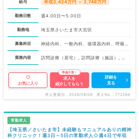
給与
年収2,424万円 ～ 2,748万円
勤務日数
週4.00日〜5.00日
勤務地
埼玉県さいたま市大宮区
募集科目
神経内科、一般内科、循環器内科、呼吸器内科、消化器内科、内分泌・代謝内科、腎臓内科、老年内科、血液内科、膠原病科
業務内容
訪問診療（居宅）, 訪問診療（施設）, 訪問診療（施設）
詳細を
求人を
見る
お気に入り
紹介してもらう
求人更新日 : 2026/08/06
求人No. : 772294
常勤求人
【埼玉県／さいたま市】未経験もマニュアルありの精神
科クリニック！週3日～5日の常勤求人◇週4日で年収