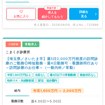
詳細を
求人を
見る
お気に入り
紹介してもらう
求人更新日 : 2026/08/06
求人No. : 733999
NEW
常勤求人
こまくさ診療所
【埼玉県／さいたま市】週5日2,000万円程度の訪問診
療のご勤務◎時短勤務・週4日勤務可・看護師同行あり
～訪問診療のお仕事～（一般内科／常勤）
年収1,800万円以上
当直なし
週4日以下の常勤勤務
救急対応なし
転科ＯＫ・未経験歓迎
駅近・徒歩圏内
給与
年収1,600万円 ～ 2,000万円
勤務日数
週4.00日〜5.00日