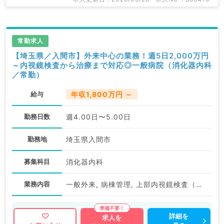
常勤求人
【埼玉県／入間市】外来中心の業務！週5日2,000万円
～内視鏡検査から治療まで対応◎一般病院（消化器内科
／常勤）
給与
年収1,800万円 ～
勤務日数
週4.00日〜5.00日
勤務地
埼玉県入間市
募集科目
消化器内科
業務内容
一般外来, 病棟管理, 上部内視鏡検査（ＧＦ）, 下部内視鏡検査（ＣＦ）, 内視鏡治療（ESD・ERCP等）
詳細を
求人を