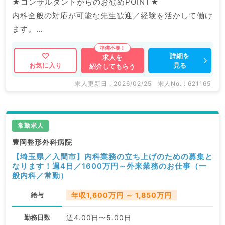
★コンサルタントからのお勧めPOINT★
内科全般の対応が可能な先生歓迎／経験を活かして働け
ます。
高給与◎最大年収2,100万円も目指せます♪
詳細を
求人を
見る
お気に入り
紹介してもらう
マイナビDOCTORでは病院やクリニックなどの医療機
関求人はもちろんのこと、
求人更新日 : 2026/02/25
求人No. : 621165
掲載情報以外にも産業医等の企業系求人も多数扱ってい
ます。
求人内容の詳細等はお気軽にお問合せ下さい。
常勤求人
豊岡整形外科病院
【埼玉県／入間市】内科業務の立ち上げのための募集と
なります！週4日／1600万円～外来業務のお仕事（一
般内科／常勤）
給与
年収1,600万円 ～ 1,850万円
勤務日数
週4.00日〜5.00日