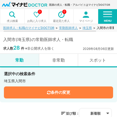
医師の求人・転職・アルバイトはマイナビDOCTOR
0
0
MENU
お気に入り求人
最近見た求人
マイページ
求人検索
医師求人・転職のマイナビDOCTOR
常勤医師求人
埼玉県
入間市の常勤
入間市(埼玉県)の常勤医師求人・転職
28
求人数
件
※非公開求人を除く
2026年08月06日更新
常勤
非常勤
スポット
選択中の検索条件
埼玉県入間市
条件の変更
並び順：
新着順