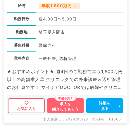
給与
年収1,800万円 ～
勤務日数
週4.00日〜5.00日
勤務地
埼玉県入間市
募集科目
腎臓内科
業務内容
一般外来, 透析管理
★おすすめポイント★ 週4日のご勤務で年収1,800万円
以上の高額求人◎ クリニックでの外来診療＆透析管理
のお仕事です！ マイナビDOCTORでは病院やクリニッ
クなどの医療機関求人はもちろんのこと、 産業医等の
企業系求人も多数扱っています。 求人内容の詳細等は
詳細を
求人を
見る
お気に入り
紹介してもらう
お気軽にお問合せ下さい。
求人更新日 : 2024/05/28
求人No. : 610661