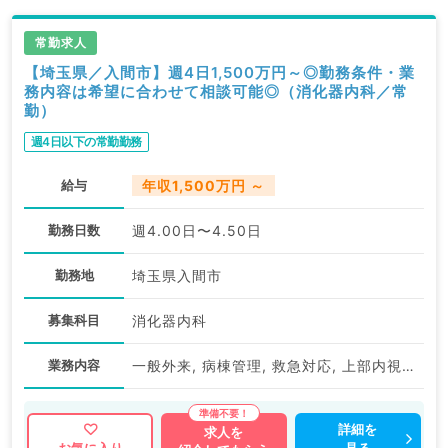
常勤求人
【埼玉県／入間市】週4日1,500万円～◎勤務条件・業
務内容は希望に合わせて相談可能◎（消化器内科／常
勤）
週4日以下の常勤勤務
給与
年収1,500万円 ～
勤務日数
週4.00日〜4.50日
勤務地
埼玉県入間市
募集科目
消化器内科
業務内容
一般外来, 病棟管理, 救急対応, 上部内視鏡検査（ＧＦ）, 下部内視鏡検査（ＣＦ）
詳細を
求人を
見る