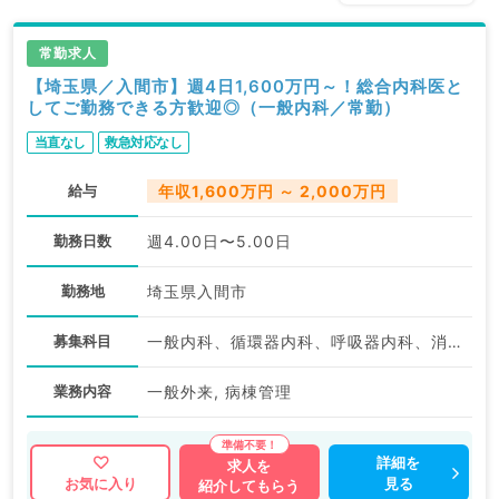
常勤求人
【埼玉県／入間市】週4日1,600万円～！総合内科医と
してご勤務できる方歓迎◎（一般内科／常勤）
当直なし
救急対応なし
給与
年収1,600万円 ～ 2,000万円
勤務日数
週4.00日〜5.00日
勤務地
埼玉県入間市
募集科目
一般内科、循環器内科、呼吸器内科、消化器内科
業務内容
一般外来, 病棟管理
詳細を
求人を
見る
お気に入り
紹介してもらう