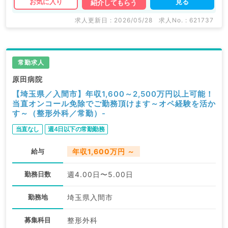
見る
お気に入り
紹介してもらう
求人更新日 : 2026/05/28
求人No. : 621737
常勤求人
原田病院
【埼玉県／入間市】年収1,600～2,500万円以上可能！
当直オンコール免除でご勤務頂けます～オペ経験を活か
す～（整形外科／常勤）-
当直なし
週4日以下の常勤勤務
給与
年収1,600万円 ～
勤務日数
週4.00日〜5.00日
勤務地
埼玉県入間市
募集科目
整形外科