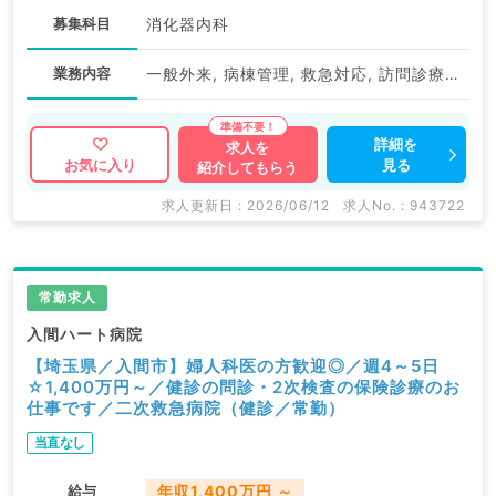
募集科目
消化器内科
業務内容
一般外来, 病棟管理, 救急対応, 訪問診療（居宅）, 訪問診療（施設）, 一般健診・人間ドック, その他
詳細を
求人を
見る
お気に入り
紹介してもらう
求人更新日 : 2026/06/12
求人No. : 943722
常勤求人
入間ハート病院
【埼玉県／入間市】婦人科医の方歓迎◎／週4～5日
☆1,400万円～／健診の問診・2次検査の保険診療のお
仕事です／二次救急病院（健診／常勤）
当直なし
給与
年収1,400万円 ～