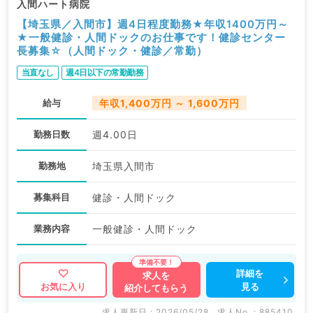
入間ハート病院
【埼玉県／入間市】週4日程度勤務★年収1400万円～
★一般健診・人間ドックのお仕事です！健診センター
長募集☆（人間ドック・健診／常勤）
当直なし
週4日以下の常勤勤務
給与
年収1,400万円 ～ 1,600万円
勤務日数
週4.00日
勤務地
埼玉県入間市
募集科目
健診・人間ドック
業務内容
一般健診・人間ドック
詳細を
求人を
見る
お気に入り
紹介してもらう
求人更新日 : 2026/05/28
求人No. : 885410