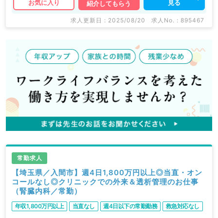
見る
お気に入り
紹介してもらう
求人更新日 : 2025/08/20
求人No. : 895467
常勤求人
【埼玉県／入間市】週4日1,800万円以上◎当直・オン
コールなし◎クリニックでの外来＆透析管理のお仕事
（腎臓内科／常勤）
年収1,800万円以上
当直なし
週4日以下の常勤勤務
救急対応なし