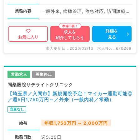
業務内容
一般外来, 病棟管理, 救急対応, 訪問診療（居宅）, 訪問診療（施設）, 一般健診・人間ドック
詳細を
求人を
見る
お気に入り
紹介してもらう
求人更新日 : 2026/02/13
求人No. : 670269
常勤求人
募集停止
間柴医院サテライトクリニック
【埼玉県／入間市】新規開院予定！マイカー通勤可能◎
／週5日1,750万円～／外来（一般内科／常勤）
当直なし
給与
年収1,750万円 ～ 2,000万円
勤務日数
週5.00日