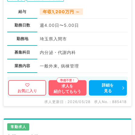
給与
年収1,200万円 ～
勤務日数
週4.00日〜5.00日
勤務地
埼玉県入間市
募集科目
内分泌・代謝内科
業務内容
一般外来, 病棟管理
詳細を
求人を
見る
お気に入り
紹介してもらう
求人更新日 : 2026/05/28
求人No. : 885418
常勤求人