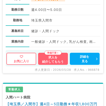
勤務日数
週4.00日〜5.00日
勤務地
埼玉県入間市
募集科目
健診・人間ドック
業務内容
一般健診・人間ドック, 乳がん検査, 画像診断（二次読影）
詳細を
求人を
見る
お気に入り
紹介してもらう
求人更新日 : 2026/05/28
求人No. : 966878
常勤求人
入間ハート病院
【埼玉県／入間市】週4日～5日勤務★年収1,800万円