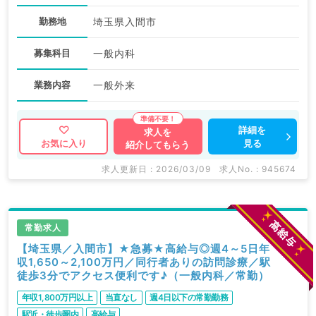
勤務地
埼玉県入間市
募集科目
一般内科
業務内容
一般外来
詳細を
求人を
見る
お気に入り
紹介してもらう
求人更新日 : 2026/03/09
求人No. : 945674
常勤求人
【埼玉県／入間市】★急募★高給与◎週4～5日年
収1,650～2,100万円／同行者ありの訪問診療／駅
徒歩3分でアクセス便利です♪（一般内科／常勤）
年収1,800万円以上
当直なし
週4日以下の常勤勤務
駅近・徒歩圏内
高給与