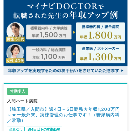
常勤求人
入間ハート病院
【埼玉県／入間市】週4日～5日勤務★年収1,200万円
～★一般外来、病棟管理のお仕事です！（糖尿病内科
／常勤）
当直なし
週4日以下の常勤勤務