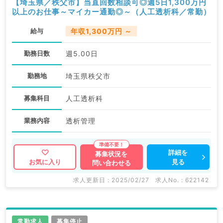
【埼玉県／秩父市】当直回数相談可◎週5日1,300万円
以上のお仕事～マイカー通勤◎～（人工透析科／常勤）
給与
年収1,300万円 ～
勤務日数
週5.00日
勤務地
埼玉県秩父市
募集科目
人工透析科
業務内容
透析管理
詳細を
募集状況を
見る
お気に入り
問い合わせる
求人更新日 : 2025/02/27
求人No. : 622142
常勤求人
募集停止