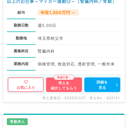
以上のお仕事～マイカー通勤◎～（腎臓内科／常勤）
給与
年収1,300万円 ～
勤務日数
週5.00日
勤務地
埼玉県秩父市
募集科目
腎臓内科
業務内容
病棟管理, 救急対応, 透析管理, 一般外来
詳細を
求人を
見る
お気に入り
紹介してもらう
求人更新日 : 2025/02/27
求人No. : 622141
常勤求人