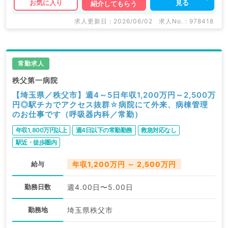
見る
お気に入り
紹介してもらう
求人更新日 : 2026/06/02
求人No. : 978418
常勤求人
秩父第一病院
【埼玉県／秩父市】週4～5日年収1,200万円～2,500万
円◎駅チカでアクセス抜群☆病院にて外来、病棟管理
のお仕事です（呼吸器内科／常勤）
年収1,800万円以上
週4日以下の常勤勤務
救急対応なし
駅近・徒歩圏内
給与
年収1,200万円 ～ 2,500万円
勤務日数
週4.00日〜5.00日
勤務地
埼玉県秩父市