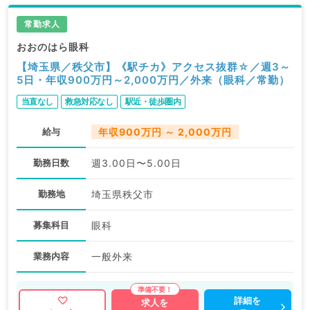
常勤求人
おおのはら眼科
【埼玉県／秩父市】《駅チカ》アクセス抜群☆／週3～
5日・年収900万円～2,000万円／外来（眼科／常勤）
当直なし
救急対応なし
駅近・徒歩圏内
給与
年収900万円 ～ 2,000万円
勤務日数
週3.00日〜5.00日
勤務地
埼玉県秩父市
募集科目
眼科
業務内容
一般外来
詳細を
求人を