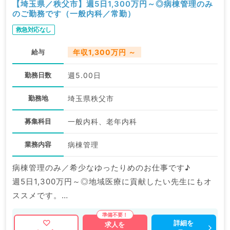
【埼玉県／秩父市】週5日1,300万円～◎病棟管理のみ
のご勤務です（一般内科／常勤）
救急対応なし
給与
年収1,300万円 ～
勤務日数
週5.00日
勤務地
埼玉県秩父市
募集科目
一般内科、老年内科
業務内容
病棟管理
病棟管理のみ／希少なゆったりめのお仕事です♪
週5日1,300万円～◎地域医療に貢献したい先生にもオ
ススメです。
マイナビDOCTORでは病院やクリニックなどの医療機
詳細を
求人を