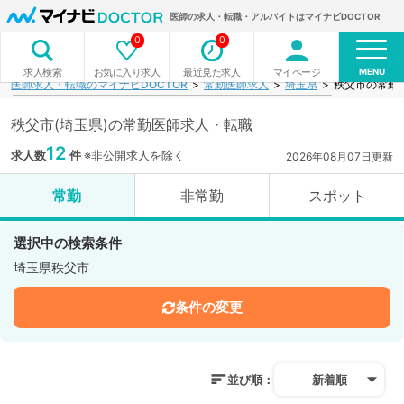
医師の求人・転職・アルバイトはマイナビDOCTOR
0
0
MENU
お気に入り求人
最近見た求人
マイページ
求人検索
医師求人・転職のマイナビDOCTOR
常勤医師求人
埼玉県
秩父市の常勤
秩父市(埼玉県)の常勤医師求人・転職
12
求人数
件
※非公開求人を除く
2026年08月07日更新
常勤
非常勤
スポット
選択中の検索条件
埼玉県秩父市
条件の変更
並び順：
新着順