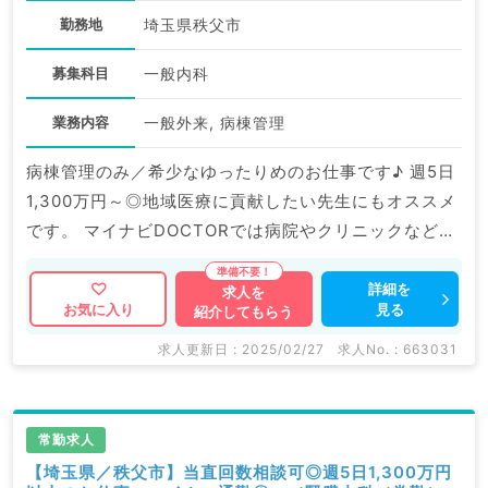
勤務地
埼玉県秩父市
募集科目
一般内科
業務内容
一般外来, 病棟管理
病棟管理のみ／希少なゆったりめのお仕事です♪ 週5日
1,300万円～◎地域医療に貢献したい先生にもオススメ
です。 マイナビDOCTORでは病院やクリニックなどの
医療機関求人はもちろんのこと、 掲載情報以外にも産
業医等の企業系求人も多数扱っています。 求人内容の
詳細を
求人を
見る
お気に入り
紹介してもらう
詳細等はお気軽にお問合せ下さい。
求人更新日 : 2025/02/27
求人No. : 663031
常勤求人
【埼玉県／秩父市】当直回数相談可◎週5日1,300万円