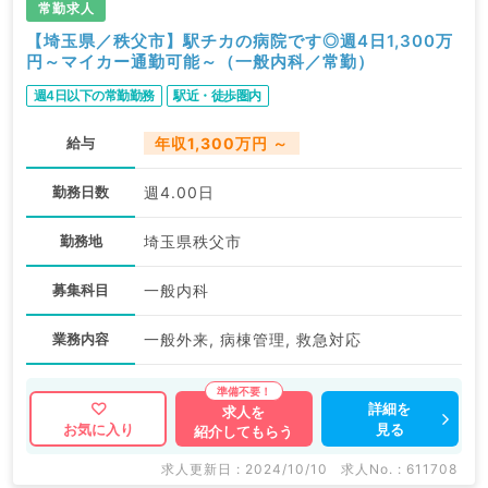
常勤求人
【埼玉県／秩父市】駅チカの病院です◎週4日1,300万
円～マイカー通勤可能～（一般内科／常勤）
週4日以下の常勤勤務
駅近・徒歩圏内
給与
年収1,300万円 ～
勤務日数
週4.00日
勤務地
埼玉県秩父市
募集科目
一般内科
業務内容
一般外来, 病棟管理, 救急対応
詳細を
求人を
見る
お気に入り
紹介してもらう
求人更新日 : 2024/10/10
求人No. : 611708