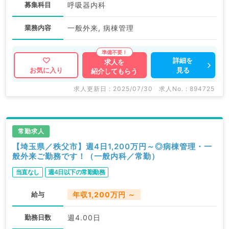
募集科目
呼吸器内科
業務内容
一般外来, 病棟管理
詳細を
求人を
見る
お気に入り
紹介してもらう
求人更新日 : 2025/07/30
求人No. : 894725
常勤求人
【埼玉県／秩父市】週4日1,200万円～◎病棟管理・一
般外来ご勤務です！（一般内科／常勤）
当直なし
週4日以下の常勤勤務
給与
年収1,200万円 ～
勤務日数
週4.00日