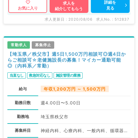
詳細を
求人を
見る
お気に入り
紹介してもらう
求人更新日 : 2020/08/06
求人No. : 512837
常勤求人
募集停止
【埼玉県／秩父市】週5日1,500万円相談可◎週4日か
らご相談可☆老健施設長の募集！マイカー通勤可能
◎（内科系／常勤）
当直なし
救急対応なし
施設管理の業務
給与
年収1,200万円 ～ 1,500万円
勤務日数
週4.00日〜5.00日
勤務地
埼玉県秩父市
募集科目
神経内科、心療内科、一般内科、循環器内科、呼吸器内科、消化器内科、内分泌・代謝内科、腎臓内科、老年内科、膠原病科