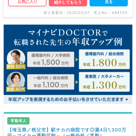
見る
お気に入り
紹介してもらう
関求人はもちろんのこと、
掲載情報以外にも産業医等の企業系求人も多数扱ってい
求人更新日 : 2025/02/27
求人No. : 484733
ます。
求人内容の詳細等はお気軽にお問合せ下さい。
常勤求人
【埼玉県／秩父市】駅チカの病院です◎週4日1,300万
円～マイカー通勤可能～（一般外科／常勤）