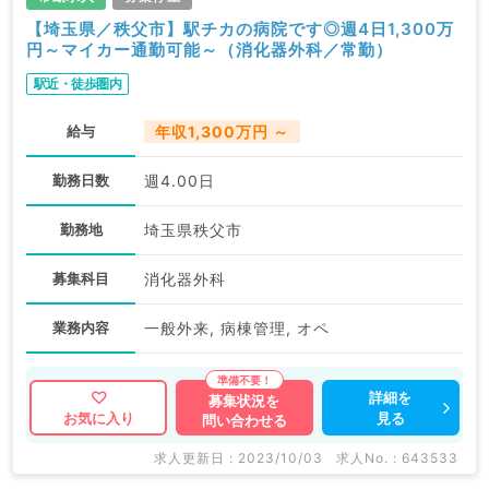
【埼玉県／秩父市】駅チカの病院です◎週4日1,300万
円～マイカー通勤可能～（消化器外科／常勤）
駅近・徒歩圏内
給与
年収1,300万円 ～
勤務日数
週4.00日
勤務地
埼玉県秩父市
募集科目
消化器外科
業務内容
一般外来, 病棟管理, オペ
詳細を
募集状況を
見る
お気に入り
問い合わせる
求人更新日 : 2023/10/03
求人No. : 643533