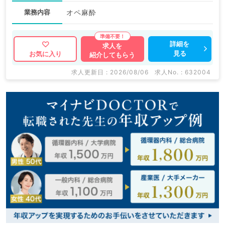
業務内容
オペ麻酔
詳細を
求人を
見る
お気に入り
紹介してもらう
求人更新日 : 2026/08/06
求人No. : 632004