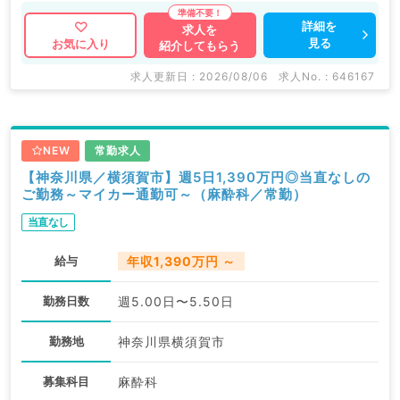
詳細を
求人を
見る
お気に入り
紹介してもらう
求人更新日 : 2026/08/06
求人No. : 646167
NEW
常勤求人
【神奈川県／横須賀市】週5日1,390万円◎当直なしの
ご勤務～マイカー通勤可～（麻酔科／常勤）
当直なし
給与
年収1,390万円 ～
勤務日数
週5.00日〜5.50日
勤務地
神奈川県横須賀市
募集科目
麻酔科