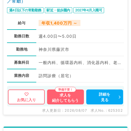
／常勤）
週4日以下の常勤勤務
駅近・徒歩圏内
2027年4月入職可
給与
年収1,400万円 ～
勤務日数
週4.00日〜5.00日
勤務地
神奈川県藤沢市
募集科目
一般内科、循環器内科、消化器内科、老年内科、外科系全般、一般外科
業務内容
訪問診療（居宅）
詳細を
求人を
見る
お気に入り
紹介してもらう
求人更新日 : 2026/08/07
求人No. : 625302