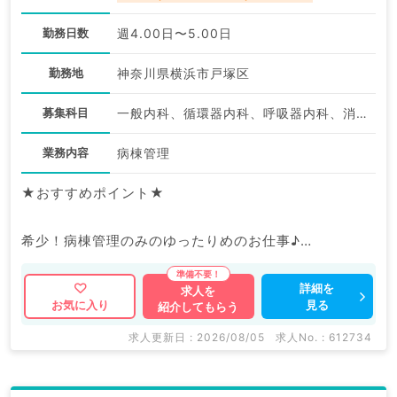
勤務日数
週4.00日〜5.00日
勤務地
神奈川県横浜市戸塚区
募集科目
一般内科、循環器内科、呼吸器内科、消化器内科、内分泌・代謝内科、腎臓内科、老年内科
業務内容
病棟管理
★おすすめポイント★
希少！病棟管理のみのゆったりめのお仕事♪
当直なしも相談可◎プライベートとの両立がはかれま
す。
詳細を
求人を
見る
お気に入り
紹介してもらう
マイナビDOCTORでは病院やクリニックなどの医療機
求人更新日 : 2026/08/05
求人No. : 612734
関求人はもちろんのこと、
産業医等の企業系求人も多数扱っています。