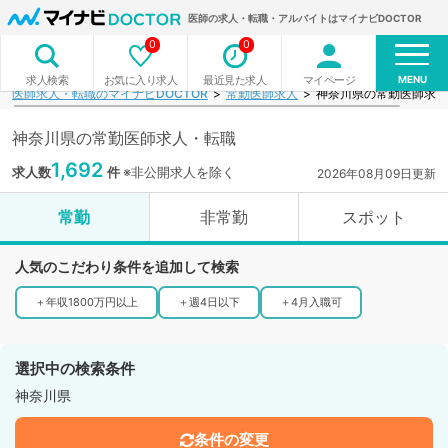
医師の求人・転職・アルバイトはマイナビDOCTOR
0
0
MENU
お気に入り求人
最近見た求人
マイページ
求人検索
医師求人・転職のマイナビDOCTOR
常勤医師求人
神奈川県の常勤医師求人
神奈川県の常勤医師求人・転職
1,692
求人数
件
※非公開求人を除く
2026年08月09日更新
常勤
非常勤
スポット
人気のこだわり条件を追加して検索
＋
年収1800万円以上
＋
週4日以下
＋
4月入職可
選択中の検索条件
神奈川県
条件の変更