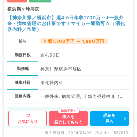
横浜鶴ヶ峰病院
【神奈川県／横浜市】週4.5日年収1700万～♪一般外
来・病棟管理のお仕事です！マイカー通勤可☆（消化
器内科／常勤）
給与
年収1,700万円 ～ 1,800万円
勤務日数
週4.50日
勤務地
神奈川県横浜市旭区
募集科目
消化器内科
業務内容
一般外来, 病棟管理, 上部内視鏡検査（ＧＦ）, 下部内視鏡検査（ＣＦ）
詳細を
求人を
見る
お気に入り
紹介してもらう
求人更新日 : 2026/08/06
求人No. : 887513