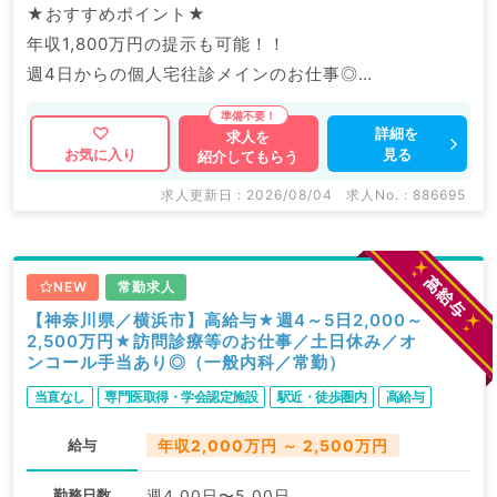
★おすすめポイント★
年収1,800万円の提示も可能！！
週4日からの個人宅往診メインのお仕事◎
通勤便利×土日休み×日勤のみの働きやすい案件です！
詳細を
求人を
見る
お気に入り
紹介してもらう
マイナビDOCTORでは病院やクリニックなどの医療機
関求人はもちろんのこと、
求人更新日 : 2026/08/04
求人No. : 886695
産業医等の企業系求人も多数扱っています。
求人内容の詳細等はお気軽にお問合せ下さい。
NEW
常勤求人
【神奈川県／横浜市】高給与★週4～5日2,000～
2,500万円★訪問診療等のお仕事／土日休み／オ
ンコール手当あり◎（一般内科／常勤）
当直なし
専門医取得・学会認定施設
駅近・徒歩圏内
高給与
給与
年収2,000万円 ～ 2,500万円
勤務日数
週4.00日〜5.00日