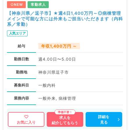
求人内容の詳細等はお気軽にお問合せ下さい。
NEW
常勤求人
【神奈川県／逗子市】★週4日1,400万円～◎病棟管理
メインで可能な方には外来もご担当いただきます（内科
系／常勤）
人気エリア
給与
年収1,400万円 ～
勤務日数
週4.00日〜5.00日
勤務地
神奈川県逗子市
募集科目
一般内科
業務内容
一般外来, 病棟管理
詳細を
求人を
見る
お気に入り
紹介してもらう