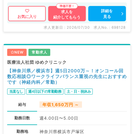
詳細を
求人を
見る
お気に入り
紹介してもらう
求人更新日 : 2026/07/30
求人No. : 698128
NEW
常勤求人
医療法人社団 ゆめクリニック
【神奈川県／横浜市】週5日2000万～！オンコール回
数応相談◎ワークライフバランス重視の先生におすすめ
です（神経内科／常勤）
当直なし
週4日以下の常勤勤務
土・日・祝休み
給与
年収1,650万円 ～
勤務日数
週4.00日〜5.00日
勤務地
神奈川県横浜市戸塚区