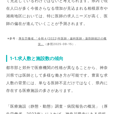
て充足しているわけではないと考えられます。県内で現
在人口が多く今後さらなる増加が見込まれる相模原市や
湘南地区においては、特に医師の求人ニーズが高く、医
師の偏在が進んでいくことが予測されます。
※参考：
厚生労働省.「令和４(2022)年医師・歯科医師・薬剤師統計の概
況」
（参照2025-09-15）.
1-1.求人数と施設数の傾向
都市部と郊外で医療機関の性格が異なることから、神奈
川県では医師として多様な働き方が可能です。豊富な求
人数の背景には、単なる医師不足だけではなく、県内に
存在する医療施設の多さがあります。
「医療施設（静態・動態）調査・病院報告の概況」（厚
生労働省、2023年）によれば、神奈川県内にある歯科