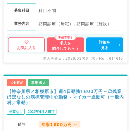
募集科目
科目不問
業務内容
訪問診療（居宅）, 訪問診療（施設）
詳細を
求人を
見る
お気に入り
紹介してもらう
求人更新日 : 2026/08/06
求人No. : 614616
NEW
常勤求人
【神奈川県／相模原市】週4日勤務1,600万円～◎残業
ほぼなしの病棟管理中心勤務～マイカー通勤可（一般内
科／常勤）
当直なし
2027年4月入職可
給与
年収1,600万円 ～