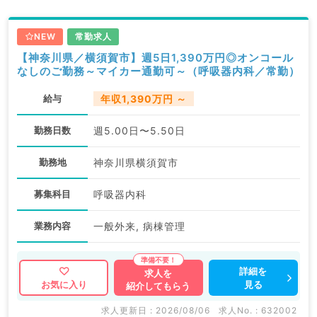
NEW
常勤求人
【神奈川県／横須賀市】週5日1,390万円◎オンコール
なしのご勤務～マイカー通勤可～（呼吸器内科／常勤）
給与
年収1,390万円 ～
勤務日数
週5.00日〜5.50日
勤務地
神奈川県横須賀市
募集科目
呼吸器内科
業務内容
一般外来, 病棟管理
詳細を
求人を
見る
お気に入り
紹介してもらう
求人更新日 : 2026/08/06
求人No. : 632002