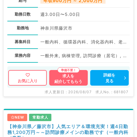
給与
年収900万円 ～ 2,000万円
勤務日数
週3.00日〜5.00日
勤務地
神奈川県藤沢市
募集科目
一般内科、循環器内科、消化器内科、老年内科、外科系全般、一般外科
業務内容
一般外来, 病棟管理, 訪問診療（居宅）, 訪問診療（居宅）
詳細を
求人を
見る
お気に入り
紹介してもらう
求人更新日 : 2026/08/07
求人No. : 681807
NEW
常勤求人
【神奈川県／藤沢市】人気エリア＆環境充実！週4日勤
務1,200万円～～訪問診療メインの勤務です（一般内科