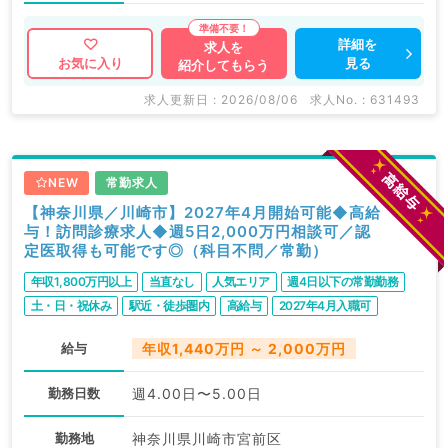
詳細を
求人を
見る
お気に入り
紹介してもらう
求人更新日 : 2026/08/06
求人No. : 631493
NEW
常勤求人
【神奈川県／川崎市】2027年4月開始可能◆高給
与！訪問診療求人◆週5日2,000万円相談可／認
定医取得も可能です◎（科目不問／常勤）
年収1,800万円以上
当直なし
人気エリア
週4日以下の常勤勤務
土・日・祝休み
駅近・徒歩圏内
高給与
2027年4月入職可
給与
年収1,440万円 ～ 2,000万円
勤務日数
週4.00日〜5.00日
勤務地
神奈川県川崎市宮前区