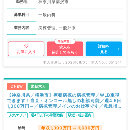
勤務地
神奈川県藤沢市
募集科目
一般内科
業務内容
病棟管理, 一般外来
詳細を
求人を
見る
お気に入り
紹介してもらう
求人更新日 : 2026/08/05
求人No. : 651311
NEW
常勤求人
【神奈川県／横浜市】療養病棟の病棟管理／WLB重視
できます！当直・オンコール無しの相談可能／週4.5日
1,300万円～／病棟管理メインのお仕事です／救急指定
無し（内科系／常勤）
人気エリア
週4日以下の常勤勤務
駅近・徒歩圏内
給与
年収1,300万円 ～ 1,600万円