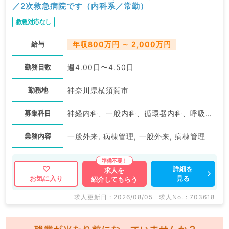
／2次救急病院です（内科系／常勤）
救急対応なし
給与
年収800万円 ～ 2,000万円
勤務日数
週4.00日〜4.50日
勤務地
神奈川県横須賀市
募集科目
神経内科、一般内科、循環器内科、呼吸器内科、消化器内科、内分泌・代謝内科、腎臓内科、老年内科、血液内科、膠原病科
業務内容
一般外来, 病棟管理, 一般外来, 病棟管理
詳細を
求人を
見る
お気に入り
紹介してもらう
求人更新日 : 2026/08/05
求人No. : 703618