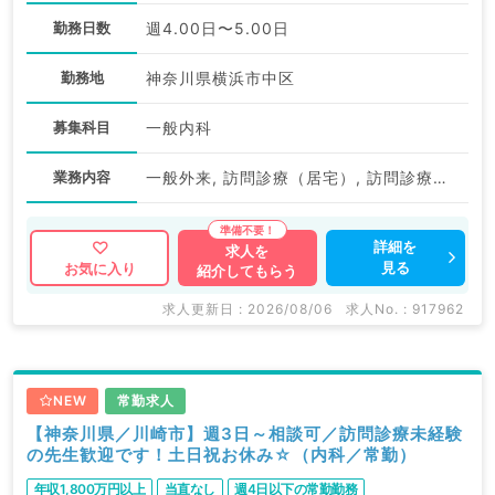
勤務日数
週4.00日〜5.00日
勤務地
神奈川県横浜市中区
募集科目
一般内科
業務内容
一般外来, 訪問診療（居宅）, 訪問診療（施設）
詳細を
求人を
見る
お気に入り
紹介してもらう
求人更新日 : 2026/08/06
求人No. : 917962
NEW
常勤求人
【神奈川県／川崎市】週3日～相談可／訪問診療未経験
の先生歓迎です！土日祝お休み☆（内科／常勤）
年収1,800万円以上
当直なし
週4日以下の常勤勤務