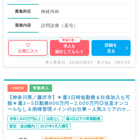
募集科目
神経内科
業務内容
訪問診療（居宅）
詳細を
求人を
見る
お気に入り
紹介してもらう
求人更新日 : 2026/08/07
求人No. : 963125
NEW
常勤求人
【神奈川県／藤沢市】★週3日時短勤務＆社保加入も可
能★週3～5日勤務900万円～2,000万円◎当直オンコ
ールなし＆病棟管理メインのお仕事～人気エリアのケア
ミックス病院です（一般内科／常勤）
年収1,800万円以上
当直なし
週4日以下の常勤勤務
駅近・徒歩圏内
2027年4月入職可