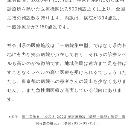
診療所を除いた医療機関は7,500施設近くに上り、全国
屈指の施設数を誇ります。内訳は、病院が334施設、
一般診療所が7,150施設です。
神奈川県の医療施設は「一病院集中型」ではなく県内各
地に有力な拠点病院が点在しており、それらの診療レベ
ルも高いのが特徴的です。地域住民は遠方まで足を伸ば
すことなくレベルの高い医療を受けられるでしょう（た
だし、東京都の病院への患者さんの流出も少なくありま
せん）。また急性期医療が充実している傾向にありま
す。
※参考：
厚生労働省.「令和５(2023)年医療施設（静態・動態）調査・病
院報告の概況」
（参照2025-09-15）.