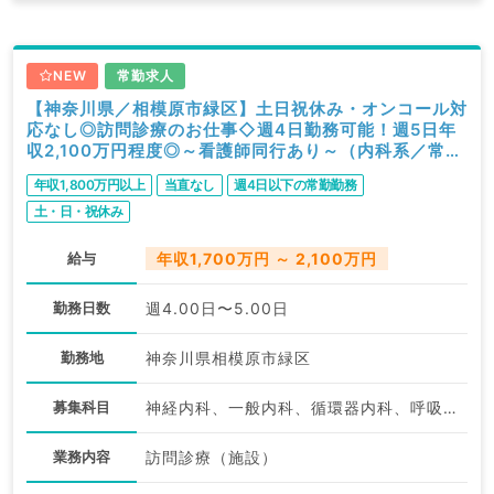
NEW
常勤求人
【神奈川県／相模原市緑区】土日祝休み・オンコール対
応なし◎訪問診療のお仕事◇週4日勤務可能！週5日年
収2,100万円程度◎～看護師同行あり～（内科系／常
勤）
年収1,800万円以上
当直なし
週4日以下の常勤勤務
土・日・祝休み
給与
年収1,700万円 ～ 2,100万円
勤務日数
週4.00日〜5.00日
勤務地
神奈川県相模原市緑区
募集科目
神経内科、一般内科、循環器内科、呼吸器内科、消化器内科、内分泌・代謝内科、腎臓内科、老年内科
業務内容
訪問診療（施設）