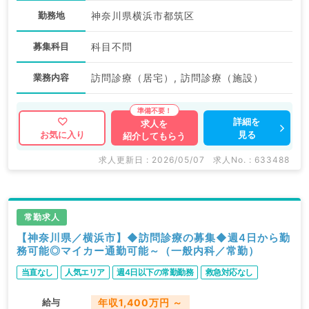
勤務地
神奈川県横浜市都筑区
募集科目
科目不問
業務内容
訪問診療（居宅）, 訪問診療（施設）
詳細を
求人を
見る
お気に入り
紹介してもらう
求人更新日 : 2026/05/07
求人No. : 633488
常勤求人
【神奈川県／横浜市】◆訪問診療の募集◆週4日から勤
務可能◎マイカー通勤可能～（一般内科／常勤）
当直なし
人気エリア
週4日以下の常勤勤務
救急対応なし
給与
年収1,400万円 ～