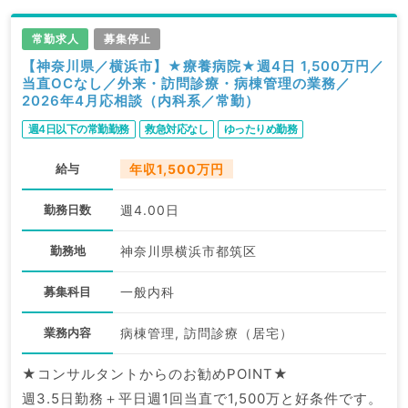
常勤求人
募集停止
【神奈川県／横浜市】★療養病院★週4日 1,500万円／
当直OCなし／外来・訪問診療・病棟管理の業務／
2026年4月応相談（内科系／常勤）
週4日以下の常勤勤務
救急対応なし
ゆったりめ勤務
給与
年収1,500万円
勤務日数
週4.00日
勤務地
神奈川県横浜市都筑区
募集科目
一般内科
業務内容
病棟管理, 訪問診療（居宅）
★コンサルタントからのお勧めPOINT★
週3.5日勤務＋平日週1回当直で1,500万と好条件です。