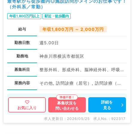
最寄駅から徒歩圏内◎施設訪問がメインのお仕事です！
（外科系／常勤）
年収1,800万円以上
駅近・徒歩圏内
給与
年収1,800万円 ～ 2,000万円
勤務日数
週5.00日
勤務地
神奈川県横浜市都筑区
募集科目
整形外科、形成外科、脳神経外科、呼吸器外科、心臓血管外科、泌尿器科、外科系全般、一般外科、消化器外科、乳腺外科、大腸・肛門外科
業務内容
その他, 訪問診療（居宅）, 訪問診療（施設）
詳細を
募集状況を
見る
お気に入り
問い合わせる
求人更新日 : 2026/05/25
求人No. : 922317