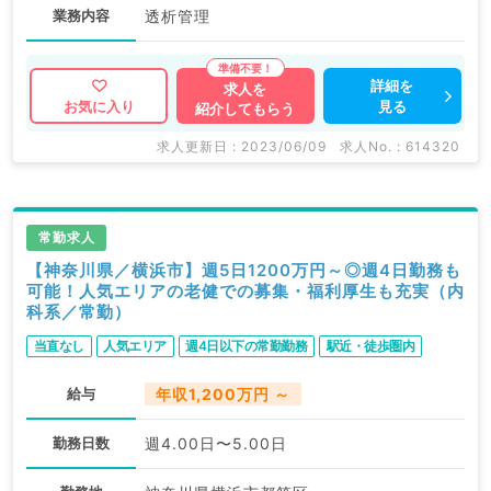
業務内容
透析管理
詳細を
求人を
見る
お気に入り
紹介してもらう
求人更新日 : 2023/06/09
求人No. : 614320
常勤求人
【神奈川県／横浜市】週5日1200万円～◎週4日勤務も
可能！人気エリアの老健での募集・福利厚生も充実（内
科系／常勤）
当直なし
人気エリア
週4日以下の常勤勤務
駅近・徒歩圏内
給与
年収1,200万円 ～
勤務日数
週4.00日〜5.00日