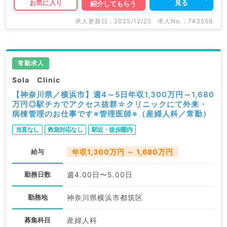
見る
お気に入り
紹介してもらう
求人更新日 : 2025/12/25
求人No. : 743558
常勤求人
Sola Clinic
【神奈川県／横浜市】週4～5日年収1,300万円～1,680
万円◎駅チカでアクセス抜群☆クリニックにて外来・
病棟管理のお仕事です※管理医師※（産婦人科／常勤）
当直なし
救急対応なし
駅近・徒歩圏内
給与
年収1,300万円 ～ 1,680万円
勤務日数
週4.00日〜5.00日
勤務地
神奈川県横浜市都筑区
募集科目
産婦人科