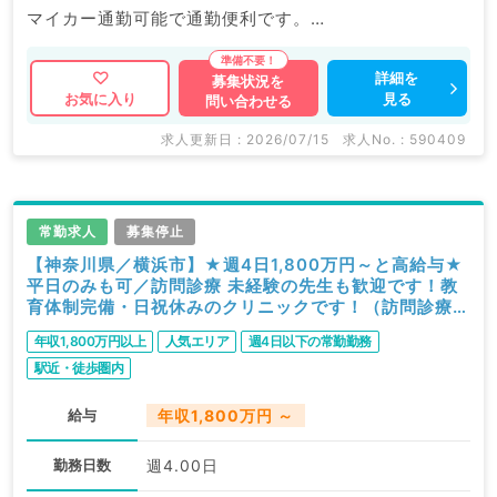
マイカー通勤可能で通勤便利です。
マイナビDOCTORでは病院やクリニックなどの医療機
詳細を
募集状況を
見る
お気に入り
問い合わせる
関求人はもちろんのこと、
掲載情報以外にも産業医等の企業系求人も多数扱ってい
求人更新日 : 2026/07/15
求人No. : 590409
ます。
求人内容の詳細等はお気軽にお問合せ下さい。
常勤求人
募集停止
【神奈川県／横浜市】★週4日1,800万円～と高給与★
平日のみも可／訪問診療 未経験の先生も歓迎です！教
育体制完備・日祝休みのクリニックです！（訪問診療／
常勤）
年収1,800万円以上
人気エリア
週4日以下の常勤勤務
駅近・徒歩圏内
給与
年収1,800万円 ～
勤務日数
週4.00日