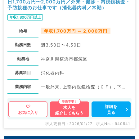
日1,700万円〜2,000万円／外来・健診・内視鏡検査・
予防接種のお仕事です（消化器内科／常勤）
年収1,800万円以上
給与
年収1,700万円 ～ 2,000万円
勤務日数
週3.50日〜4.50日
勤務地
神奈川県横浜市都筑区
募集科目
消化器内科
業務内容
一般外来, 上部内視鏡検査（ＧＦ）, 下部内視鏡検査（ＣＦ）, 一般健診・人間ドック, 予防接種
詳細を
求人を
見る
お気に入り
紹介してもらう
求人更新日 : 2026/01/27
求人No. : 940541