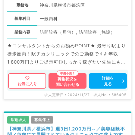
勤務地
神奈川県横浜市都筑区
募集科目
一般内科
業務内容
訪問診療（居宅）, 訪問診療（施設）
★コンサルタントからのお勧めPOINT★ 最寄り駅より
徒歩圏内！駅チカクリニックでのご勤務です♪ 年収
1,800万円よりご提示可◎しっかり稼ぎたい先生にもお
すすめの求人です。 マイナビDOCTORでは病院やクリ
ニックなどの医療機関求人はもちろんのこと、 掲載情
詳細を
募集状況を
見る
お気に入り
問い合わせる
報以外にも産業医等の企業系求人も多数扱っています。
求人内容の詳細等はお気軽にお問合せ下さい。
求人更新日 : 2024/11/27
求人No. : 586405
常勤求人
募集停止
【神奈川県／横浜市】週3日1,200万円～／美容経験不
問／市内にて展開されているクリニックでの求人です