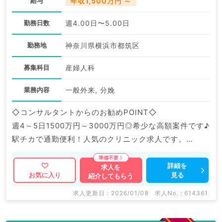
給与
年収1,500万円 ～
勤務日数
週4.00日〜5.00日
勤務地
神奈川県横浜市都筑区
募集科目
産婦人科
業務内容
一般外来, 分娩
◇コンサルタントからのお勧めPOINT◇
週4～5日1500万円～3000万円◎希少な高額案件です♪
駅チカで通勤便利！人気のクリニック求人です。
マイナビDOCTORでは病院やクリニックなどの医療機
詳細を
求人を
見る
お気に入り
紹介してもらう
関求人はもちろんのこと、
掲載情報以外にも産業医等の企業系求人も多数扱ってい
求人更新日 : 2026/01/08
求人No. : 614361
ます。
求人内容の詳細等はお気軽にお問合せ下さい。