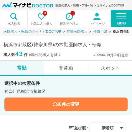
医師の求人・転職・アルバイトはマイナビDOCTOR
0
0
MENU
お気に入り求人
最近見た求人
マイページ
求人検索
医師求人・転職のマイナビDOCTOR
常勤医師求人
神奈川県
横浜市都筑
横浜市都筑区(神奈川県)の常勤医師求人・転職
43
求人数
件
※非公開求人を除く
2026年08月09日更新
常勤
非常勤
スポット
選択中の検索条件
神奈川県横浜市都筑区
条件の変更
並び順：
新着順