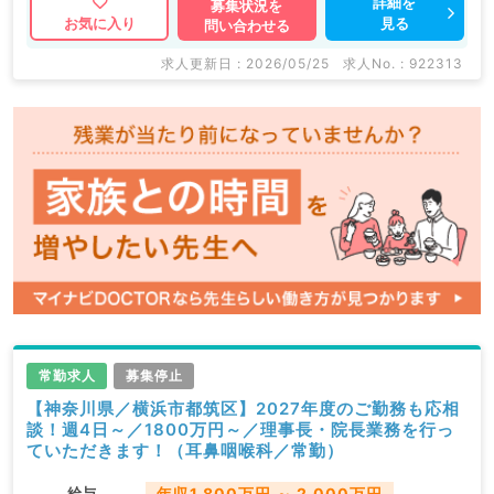
詳細を
募集状況を
見る
お気に入り
問い合わせる
求人更新日 : 2026/05/25
求人No. : 922313
常勤求人
募集停止
【神奈川県／横浜市都筑区】2027年度のご勤務も応相
談！週4日～／1800万円～／理事長・院長業務を行っ
ていただきます！（耳鼻咽喉科／常勤）
給与
年収1,800万円 ～ 2,000万円