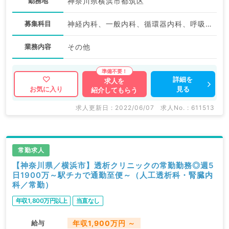
勤務地
神奈川県横浜市都筑区
募集科目
神経内科、一般内科、循環器内科、呼吸器内科、消化器内科、内分泌・代謝内科、腎臓内科
業務内容
その他
詳細を
求人を
見る
お気に入り
紹介してもらう
求人更新日 : 2022/06/07
求人No. : 611513
常勤求人
【神奈川県／横浜市】透析クリニックの常勤勤務◎週5
日1900万～駅チカで通勤至便～（人工透析科・腎臓内
科／常勤）
年収1,800万円以上
当直なし
給与
年収1,900万円 ～