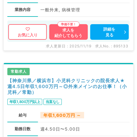
業務内容
一般外来, 病棟管理
詳細を
求人を
見る
お気に入り
紹介してもらう
求人更新日 : 2025/11/19
求人No. : 895133
常勤求人
【神奈川県／横浜市】小児科クリニックの院長求人★
週4.5日年収1,600万円～◎外来メインのお仕事！（小
児科／常勤）
年収1,800万円以上
当直なし
給与
年収1,600万円 ～
勤務日数
週4.50日〜5.00日