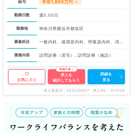
給与
年収1,800万円 ～
勤務日数
週5.00日
勤務地
神奈川県横浜市都筑区
募集科目
一般内科、循環器内科、呼吸器内科、消化器内科、内分泌・代謝内科、腎臓内科、老年内科、血液内科
業務内容
訪問診療（居宅）, 訪問診療（施設）
詳細を
求人を
見る
お気に入り
紹介してもらう
求人更新日 : 2022/06/07
求人No. : 611238