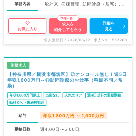
業務内容
一般外来, 病棟管理, 訪問診療（居宅）, 訪問診療（施設）
詳細を
求人を
見る
お気に入り
紹介してもらう
求人更新日 : 2026/06/12
求人No. : 553200
常勤求人
【神奈川県／横浜市都筑区】◎オンコール無し！週5日
年収1,800万円～◎訪問診療のお仕事（科目不問／常
勤）
年収1,800万円以上
当直なし
人気エリア
週4日以下の常勤勤務
転科ＯＫ・未経験歓迎
給与
年収1,800万円 ～ 1,900万円
勤務日数
週4.00日〜5.00日