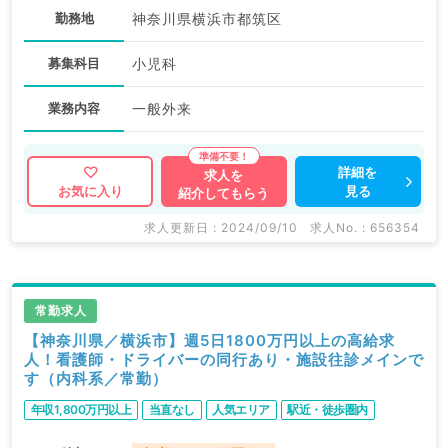
勤務地
神奈川県横浜市都筑区
募集科目
小児科
業務内容
一般外来
詳細を
求人を
見る
お気に入り
紹介してもらう
求人更新日 : 2024/09/10
求人No. : 656354
常勤求人
【神奈川県／横浜市】週5日1800万円以上の高給求
人！看護師・ドライバーの同行あり・施設往診メインで
す（内科系／常勤）
年収1,800万円以上
当直なし
人気エリア
駅近・徒歩圏内