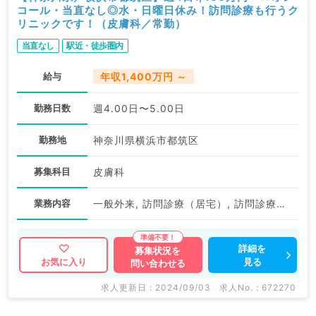
コール・当直なし◎水・日曜日休み！訪問診療も行うク
リニックです！（皮膚科／常勤）
当直なし
駅近・徒歩圏内
給与
年収1,400万円 ～
勤務日数
週4.00日〜5.00日
勤務地
神奈川県横浜市都筑区
募集科目
皮膚科
業務内容
一般外来, 訪問診療（居宅）, 訪問診療（居宅）, 訪問診療（施設）, 訪問診療（施設）
詳細を
募集状況を
見る
お気に入り
問い合わせる
求人更新日 : 2024/09/03
求人No. : 672270