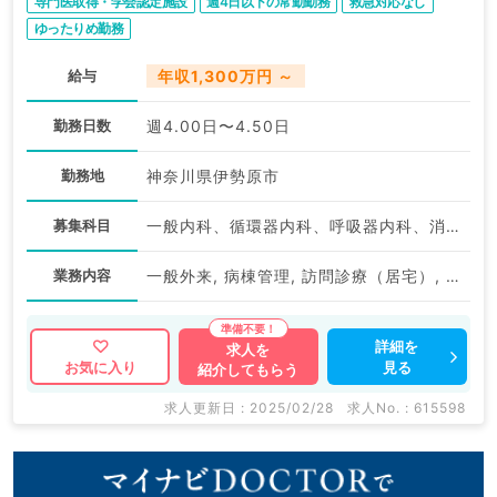
専門医取得・学会認定施設
週4日以下の常勤勤務
救急対応なし
ゆったりめ勤務
給与
年収1,300万円 ～
勤務日数
週4.00日〜4.50日
勤務地
神奈川県伊勢原市
募集科目
一般内科、循環器内科、呼吸器内科、消化器内科、内分泌・代謝内科、腎臓内科、老年内科、総合診療科
業務内容
一般外来, 病棟管理, 訪問診療（居宅）, 訪問診療（施設）
詳細を
求人を
見る
お気に入り
紹介してもらう
求人更新日 : 2025/02/28
求人No. : 615598