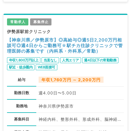
常勤求人
募集停止
伊勢原駅前クリニック
【神奈川県／伊勢原市】◎高給与◎週5日2,200万円相
談可◎週4日からご勤務可☆駅チカ往診クリニックで管
理医師の募集です（内科系・外科系／常勤）
年収1,800万円以上
当直なし
人気エリア
週4日以下の常勤勤務
駅近・徒歩圏内
WEB面接可
給与
年収1,760万円 ～ 2,200万円
勤務日数
週4.00日〜5.00日
勤務地
神奈川県伊勢原市
募集科目
神経内科、整形外科、形成外科、脳神経外科、呼吸器外科、心臓血管外科、泌尿器科、一般内科、循環器内科、呼吸器内科、消化器内科、内分泌・代謝内科、腎臓内科、老年内科、血液内科、外科系全般、一般外科、消化器外科、乳腺外科、膠原病科、大腸・肛門外科