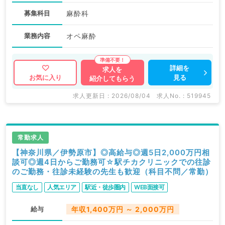
募集科目
麻酔科
業務内容
オペ麻酔
詳細を
求人を
見る
お気に入り
紹介してもらう
求人更新日 : 2026/08/04
求人No. : 519945
常勤求人
【神奈川県／伊勢原市】◎高給与◎週5日2,000万円相
談可◎週4日からご勤務可☆駅チカクリニックでの往診
のご勤務・往診未経験の先生も歓迎（科目不問／常勤）
当直なし
人気エリア
駅近・徒歩圏内
WEB面接可
給与
年収1,400万円 ～ 2,000万円