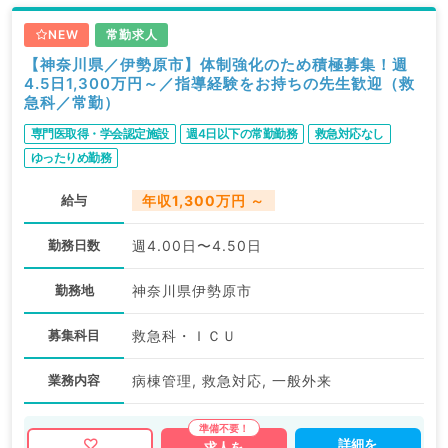
NEW
常勤求人
【神奈川県／伊勢原市】体制強化のため積極募集！週
4.5日1,300万円～／指導経験をお持ちの先生歓迎（救
急科／常勤）
専門医取得・学会認定施設
週4日以下の常勤勤務
救急対応なし
ゆったりめ勤務
給与
年収1,300万円 ～
勤務日数
週4.00日〜4.50日
勤務地
神奈川県伊勢原市
募集科目
救急科・ＩＣＵ
業務内容
病棟管理, 救急対応, 一般外来
詳細を
求人を