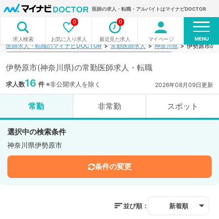
医師の求人・転職・アルバイトはマイナビDOCTOR
0
0
MENU
お気に入り求人
最近見た求人
マイページ
求人検索
医師求人・転職のマイナビDOCTOR
常勤医師求人
神奈川県
伊勢原市の
伊勢原市(神奈川県)の常勤医師求人・転職
16
求人数
件
※非公開求人を除く
2026年08月09日更新
常勤
非常勤
スポット
選択中の検索条件
神奈川県伊勢原市
条件の変更
並び順：
新着順