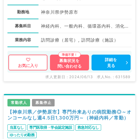
勤務地
神奈川県伊勢原市
募集科目
神経内科、一般内科、循環器内科、消化器内科、老年内科
業務内容
訪問診療（居宅）, 訪問診療（施設）
詳細を
募集状況を
見る
お気に入り
問い合わせる
求人更新日 : 2024/06/13
求人No. : 631589
常勤求人
募集停止
【神奈川県／伊勢原市】専門外来ありの病院勤務◎～オ
ンコールなし週4.5日1,300万円～（神経内科／常勤）
当直なし
専門医取得・学会認定施設
救急対応なし
ゆったりめ勤務