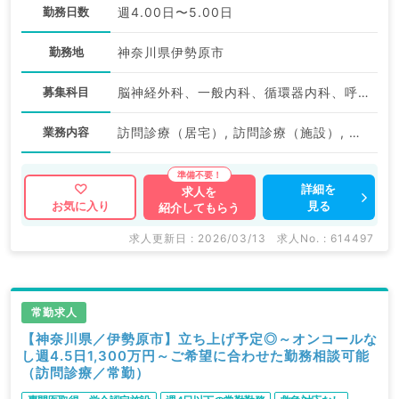
勤務日数
週4.00日〜5.00日
勤務地
神奈川県伊勢原市
募集科目
脳神経外科、一般内科、循環器内科、呼吸器内科、消化器内科、内分泌・代謝内科、腎臓内科、老年内科、外科系全般、一般外科、科目不問
業務内容
訪問診療（居宅）, 訪問診療（施設）, 訪問診療（居宅）, 訪問診療（施設）
詳細を
求人を
見る
お気に入り
紹介してもらう
求人更新日 : 2026/03/13
求人No. : 614497
常勤求人
【神奈川県／伊勢原市】立ち上げ予定◎～オンコールな
し週4.5日1,300万円～ご希望に合わせた勤務相談可能
（訪問診療／常勤）