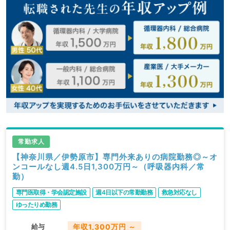
常勤求人
【神奈川県／伊勢原市】専門外来ありの病院勤務◎～オ
ンコールなし週4.5日1,300万円～（呼吸器内科／常
勤）
専門医取得・学会認定施設
週4日以下の常勤勤務
救急対応なし
ゆったりめ勤務
給与
年収1,300万円 ～