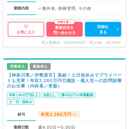
業務内容
一般外来, 病棟管理, その他
詳細を
募集状況を
見る
お気に入り
問い合わせる
求人更新日 : 2024/06/07
求人No. : 617404
常勤求人
募集停止
【神奈川県／伊勢原市】高給！土日祝休みでプライベー
トも充実！年収2,280万円◎施設・個人宅への訪問診療
のお仕事（内科系／常勤）
年収1,800万円以上
当直なし
週4日以下の常勤勤務
土・日・祝休み
給与
年収2,280万円 ～
勤務日数
週4.00日〜5.00日