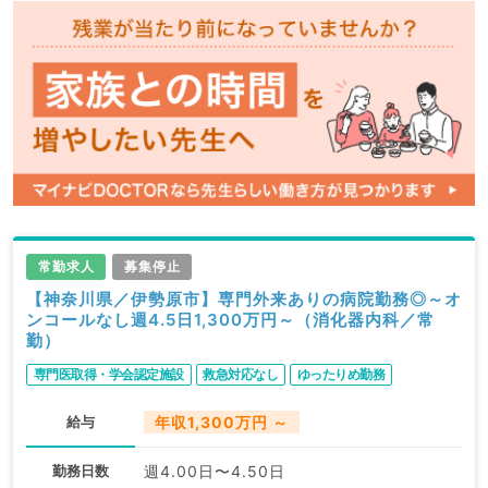
常勤求人
募集停止
【神奈川県／伊勢原市】専門外来ありの病院勤務◎～オ
ンコールなし週4.5日1,300万円～（消化器内科／常
勤）
専門医取得・学会認定施設
救急対応なし
ゆったりめ勤務
給与
年収1,300万円 ～
勤務日数
週4.00日〜4.50日