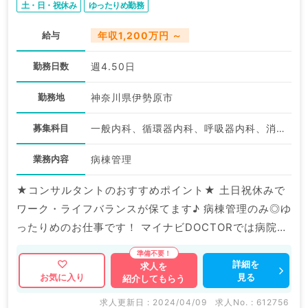
土・日・祝休み
ゆったりめ勤務
給与
年収1,200万円 ～
勤務日数
週4.50日
勤務地
神奈川県伊勢原市
募集科目
一般内科、循環器内科、呼吸器内科、消化器内科、内分泌・代謝内科、腎臓内科、老年内科
業務内容
病棟管理
★コンサルタントのおすすめポイント★ 土日祝休みで
ワーク・ライフバランスが保てます♪ 病棟管理のみ◎ゆ
ったりめのお仕事です！ マイナビDOCTORでは病院や
クリニックなどの医療機関求人はもちろんのこと、 掲
載情報以外にも産業医等の企業系求人も多数扱っていま
詳細を
求人を
見る
お気に入り
紹介してもらう
す。 求人内容の詳細等はお気軽にお問合せ下さい。
求人更新日 : 2024/04/09
求人No. : 612756