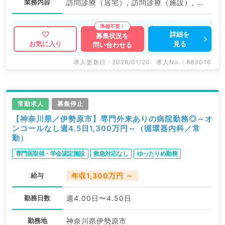
業務内容
訪問診療（居宅）, 訪問診療（施設）, その他, その他
詳細を
募集状況を
見る
お気に入り
問い合わせる
求人更新日 : 2026/01/20
求人No. : 883016
常勤求人
募集停止
【神奈川県／伊勢原市】専門外来ありの病院勤務◎～オ
ンコールなし週4.5日1,300万円～（循環器内科／常
勤）
専門医取得・学会認定施設
救急対応なし
ゆったりめ勤務
給与
年収1,300万円 ～
勤務日数
週4.00日〜4.50日
勤務地
神奈川県伊勢原市