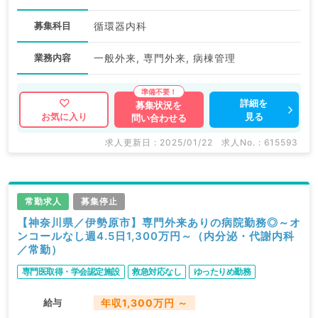
募集科目
循環器内科
業務内容
一般外来, 専門外来, 病棟管理
詳細を
募集状況を
見る
お気に入り
問い合わせる
求人更新日 : 2025/01/22
求人No. : 615593
常勤求人
募集停止
【神奈川県／伊勢原市】専門外来ありの病院勤務◎～オ
ンコールなし週4.5日1,300万円～（内分泌・代謝内科
／常勤）
専門医取得・学会認定施設
救急対応なし
ゆったりめ勤務
給与
年収1,300万円 ～