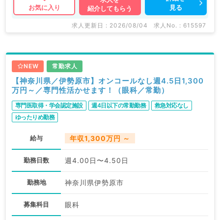
見る
お気に入り
紹介してもらう
求人更新日 : 2026/08/04
求人No. : 615597
NEW
常勤求人
【神奈川県／伊勢原市】オンコールなし週4.5日1,300
万円～／専門性活かせます！（眼科／常勤）
専門医取得・学会認定施設
週4日以下の常勤勤務
救急対応なし
ゆったりめ勤務
給与
年収1,300万円 ～
勤務日数
週4.00日〜4.50日
勤務地
神奈川県伊勢原市
募集科目
眼科