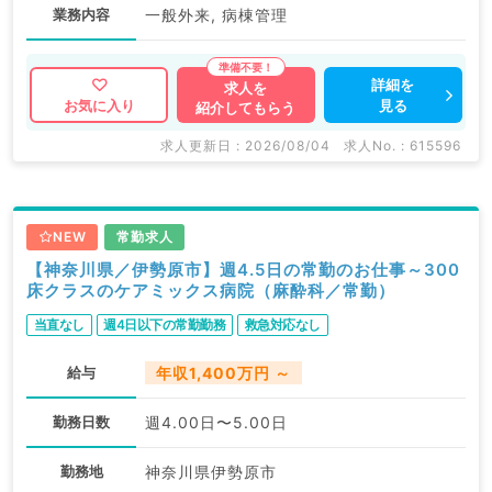
業務内容
一般外来, 病棟管理
詳細を
求人を
見る
お気に入り
紹介してもらう
求人更新日 : 2026/08/04
求人No. : 615596
NEW
常勤求人
【神奈川県／伊勢原市】週4.5日の常勤のお仕事～300
床クラスのケアミックス病院（麻酔科／常勤）
当直なし
週4日以下の常勤勤務
救急対応なし
給与
年収1,400万円 ～
勤務日数
週4.00日〜5.00日
勤務地
神奈川県伊勢原市