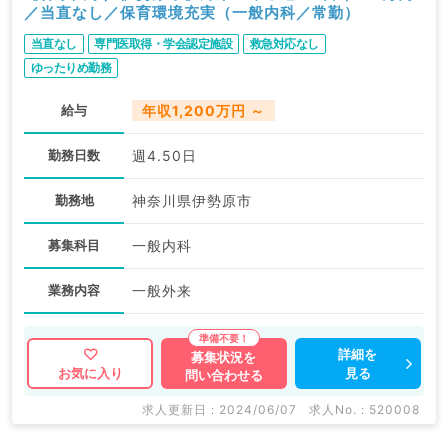
／当直なし／保育環境充実（一般内科／常勤）
当直なし
専門医取得・学会認定施設
救急対応なし
ゆったりめ勤務
給与
年収1,200万円 ～
勤務日数
週4.50日
勤務地
神奈川県伊勢原市
募集科目
一般内科
業務内容
一般外来
詳細を
募集状況を
見る
お気に入り
問い合わせる
求人更新日 : 2024/06/07
求人No. : 520008