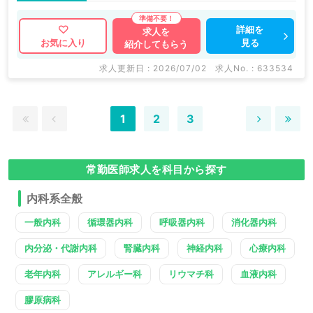
詳細を
求人を
見る
お気に入り
紹介してもらう
求人更新日 : 2026/07/02
求人No. : 633534
1
2
3
常勤医師求人を科目から探す
内科系全般
一般内科
循環器内科
呼吸器内科
消化器内科
内分泌・代謝内科
腎臓内科
神経内科
心療内科
老年内科
アレルギー科
リウマチ科
血液内科
膠原病科