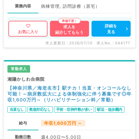
業務内容
病棟管理, 訪問診療（居宅）
詳細を
求人を
見る
お気に入り
紹介してもらう
求人更新日 : 2026/07/10
求人No. : 544177
常勤求人
湘陽かしわ台病院
【神奈川県／海老名市】駅チカ！当直・オンコールなし
可能！～病床数拡大による体制強化に伴う募集です◎年
収1,600万円～（リハビリテーション科／常勤）
当直なし
救急対応なし
手術・症例件数が多い
駅近・徒歩圏内
給与
年収1,600万円 ～
勤務日数
週4.00日〜5.00日