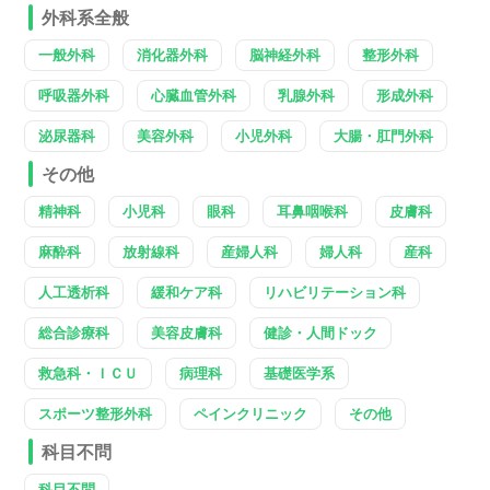
外科系全般
一般外科
消化器外科
脳神経外科
整形外科
呼吸器外科
心臓血管外科
乳腺外科
形成外科
泌尿器科
美容外科
小児外科
大腸・肛門外科
その他
精神科
小児科
眼科
耳鼻咽喉科
皮膚科
麻酔科
放射線科
産婦人科
婦人科
産科
人工透析科
緩和ケア科
リハビリテーション科
総合診療科
美容皮膚科
健診・人間ドック
救急科・ＩＣＵ
病理科
基礎医学系
スポーツ整形外科
ペインクリニック
その他
科目不問
科目不問