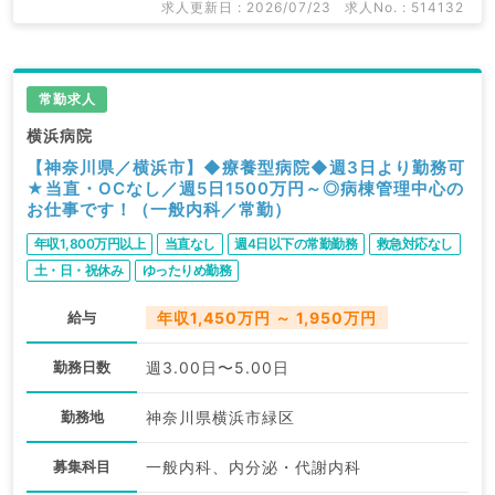
求人更新日 : 2026/07/23
求人No. : 514132
常勤求人
横浜病院
【神奈川県／横浜市】◆療養型病院◆週3日より勤務可
★当直・OCなし／週5日1500万円～◎病棟管理中心の
お仕事です！（一般内科／常勤）
年収1,800万円以上
当直なし
週4日以下の常勤勤務
救急対応なし
土・日・祝休み
ゆったりめ勤務
給与
年収1,450万円 ～ 1,950万円
勤務日数
週3.00日〜5.00日
勤務地
神奈川県横浜市緑区
募集科目
一般内科、内分泌・代謝内科