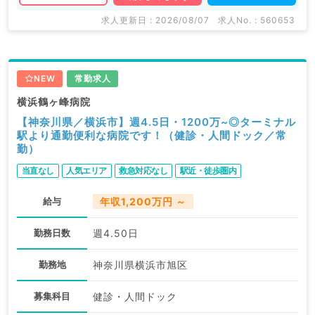
求人更新日 : 2026/08/07
求人No. : 560653
NEW
常勤求人
横浜鶴ヶ峰病院
【神奈川県／横浜市】週4.5日・1200万~◎ターミナル
駅より通勤便利な病院です！（健診・人間ドック／常
勤）
当直なし
人気エリア
救急対応なし
駅近・徒歩圏内
給与
年収1,200万円 ～
勤務日数
週4.50日
勤務地
神奈川県横浜市旭区
募集科目
健診・人間ドック