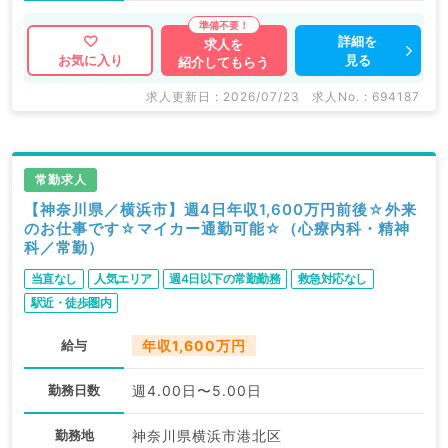
詳細を
求人を
見る
お気に入り
紹介してもらう
求人更新日 : 2026/07/23
求人No. : 694187
常勤求人
【神奈川県／横浜市】週4日年収1,600万円前後☆外来
のお仕事です☆マイカー通勤可能☆（心療内科・精神
科／常勤）
当直なし
人気エリア
週4日以下の常勤勤務
救急対応なし
駅近・徒歩圏内
給与
年収1,600万円
勤務日数
週4.00日〜5.00日
勤務地
神奈川県横浜市港北区