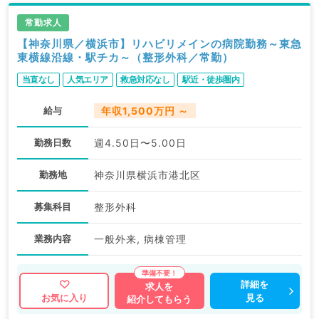
常勤求人
【神奈川県／横浜市】リハビリメインの病院勤務～東急
東横線沿線・駅チカ～（整形外科／常勤）
当直なし
人気エリア
救急対応なし
駅近・徒歩圏内
給与
年収1,500万円 ～
勤務日数
週4.50日〜5.00日
勤務地
神奈川県横浜市港北区
募集科目
整形外科
業務内容
一般外来, 病棟管理
詳細を
求人を
見る
お気に入り
紹介してもらう