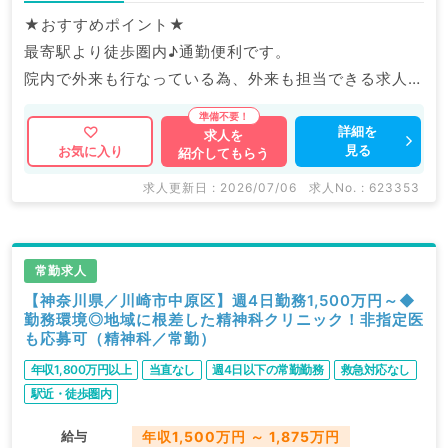
★おすすめポイント★
最寄駅より徒歩圏内♪通勤便利です。
院内で外来も行なっている為、外来も担当できる求人で
す！
詳細を
求人を
見る
お気に入り
紹介してもらう
マイナビDOCTORでは病院やクリニックなどの医療機
関求人はもちろんのこと、
求人更新日 : 2026/07/06
求人No. : 623353
掲載情報以外にも産業医等の企業系求人も多数扱ってい
ます。
求人内容の詳細等はお気軽にお問合せ下さい。
常勤求人
【神奈川県／川崎市中原区】週4日勤務1,500万円～◆
勤務環境◎地域に根差した精神科クリニック！非指定医
も応募可（精神科／常勤）
年収1,800万円以上
当直なし
週4日以下の常勤勤務
救急対応なし
駅近・徒歩圏内
給与
年収1,500万円 ～ 1,875万円