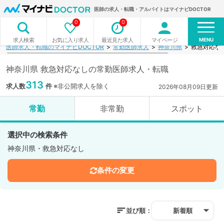
医師の求人・転職・アルバイトはマイナビDOCTOR
0
0
MENU
お気に入り求人
最近見た求人
マイページ
求人検索
医師求人・転職のマイナビDOCTOR
常勤医師求人
神奈川県
救急対応な
神奈川県 救急対応なしの常勤医師求人・転職
313
求人数
件
※非公開求人を除く
2026年08月09日更新
常勤
非常勤
スポット
選択中の検索条件
神奈川県・救急対応なし
条件の変更
並び順：
新着順