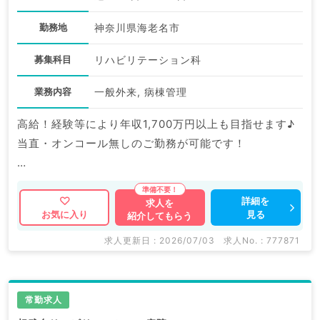
勤務地
神奈川県海老名市
募集科目
リハビリテーション科
業務内容
一般外来, 病棟管理
高給！経験等により年収1,700万円以上も目指せます♪
当直・オンコール無しのご勤務が可能です！
マイナビDOCTORでは病院やクリニックなどの医療機
関求人はもちろんのこと、
詳細を
求人を
見る
お気に入り
紹介してもらう
掲載情報以外にも産業医等の企業系求人も多数扱ってい
ます。
求人更新日 : 2026/07/03
求人No. : 777871
求人内容の詳細等はお気軽にお問合せ下さい。
常勤求人