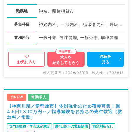
勤務地
神奈川県横須賀市
募集科目
神経内科、一般内科、循環器内科、呼吸器内科、消化器内科、内分泌・代謝内科、腎臓内科、老年内科、血液内科、膠原病科
業務内容
一般外来, 病棟管理, 一般外来, 病棟管理
詳細を
求人を
見る
お気に入り
紹介してもらう
求人更新日 : 2026/08/05
求人No. : 703618
NEW
常勤求人
【神奈川県／伊勢原市】体制強化のため積極募集！週
4.5日1,300万円～／指導経験をお持ちの先生歓迎（救
急科／常勤）
専門医取得・学会認定施設
週4日以下の常勤勤務
救急対応なし