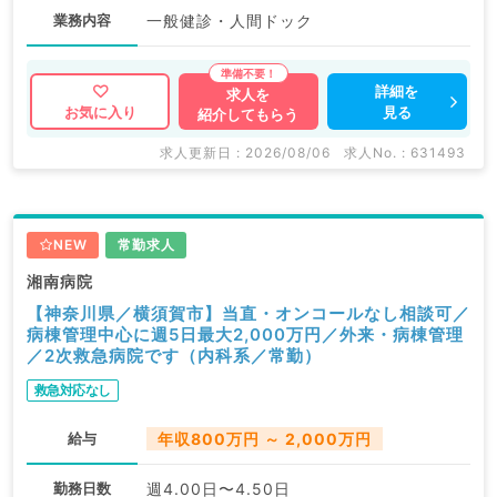
業務内容
一般健診・人間ドック
詳細を
求人を
見る
お気に入り
紹介してもらう
求人更新日 : 2026/08/06
求人No. : 631493
NEW
常勤求人
湘南病院
【神奈川県／横須賀市】当直・オンコールなし相談可／
病棟管理中心に週5日最大2,000万円／外来・病棟管理
／2次救急病院です（内科系／常勤）
救急対応なし
給与
年収800万円 ～ 2,000万円
勤務日数
週4.00日〜4.50日