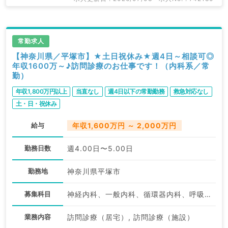
常勤求人
【神奈川県／平塚市】★土日祝休み★週4日～相談可◎
年収1600万～♪訪問診療のお仕事です！（内科系／常
勤）
年収1,800万円以上
当直なし
週4日以下の常勤勤務
救急対応なし
土・日・祝休み
給与
年収1,600万円 ～ 2,000万円
勤務日数
週4.00日〜5.00日
勤務地
神奈川県平塚市
募集科目
神経内科、一般内科、循環器内科、呼吸器内科、消化器内科、内分泌・代謝内科、腎臓内科、老年内科、血液内科、膠原病科
業務内容
訪問診療（居宅）, 訪問診療（施設）