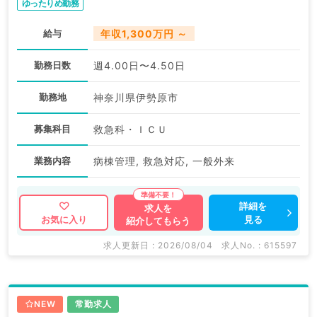
ゆったりめ勤務
給与
年収1,300万円 ～
勤務日数
週4.00日〜4.50日
勤務地
神奈川県伊勢原市
募集科目
救急科・ＩＣＵ
業務内容
病棟管理, 救急対応, 一般外来
詳細を
求人を
見る
お気に入り
紹介してもらう
求人更新日 : 2026/08/04
求人No. : 615597
NEW
常勤求人