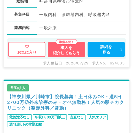
勤務地
神奈川県横浜市港北区
募集科目
一般内科、循環器内科、呼吸器内科
業務内容
一般外来
詳細を
求人を
見る
お気に入り
紹介してもらう
求人更新日 : 2026/07/29
求人No. : 624835
常勤求人
【神奈川県／川崎市】院長募集！土日休みOK・週5日
2700万◎外来診療のみ・オペ無勤務！人気の駅チカク
リニック（整形外科／常勤）
救急対応なし
年収1,800万円以上
当直なし
人気エリア
週4日以下の常勤勤務