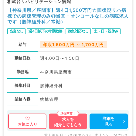
相武台リハビリテーション病院
【神奈川県／座間市】週4日1,500万円☆回復期リハ病
棟での病棟管理のみ◎当直・オンコールなしの病院求人
です（脳神経外科／常勤）
当直なし
週4日以下の常勤勤務
救急対応なし
土・日・祝休み
給与
年収1,500万円 ～ 1,700万円
勤務日数
週4.00日〜4.50日
勤務地
神奈川県座間市
募集科目
脳神経外科
業務内容
病棟管理
詳細を
求人を
見る
お気に入り
紹介してもらう
求人更新日 : 2026/07/03
求人No. : 742180