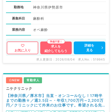
勤務地
神奈川県伊勢原市
募集科目
麻酔科
業務内容
オペ麻酔
詳細を
求人を
見る
お気に入り
紹介してもらう
求人更新日 : 2026/08/04
求人No. : 519945
NEW
常勤求人
ニケクリニック
【神奈川県／厚木市】当直・オンコールなし！17時半
までの勤務☆／週3.5日～・年収1,700万円～2,200万
円／クリニックにて外来のお仕事です。希望される先生
は手術も可！（眼科／常勤）