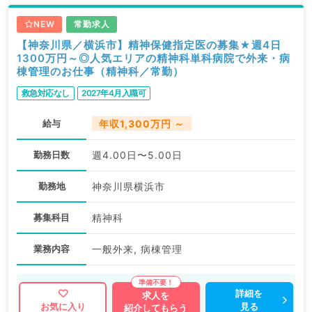
NEW
常勤求人
【神奈川県／横浜市】精神保健指定医の募集★週4日
1300万円～◎人気エリアの精神科単科病院で外来・病
棟管理のお仕事（精神科／常勤）
救急対応なし
2027年4月入職可
給与
年収1,300万円 ～
勤務日数
週4.00日〜5.00日
勤務地
神奈川県横浜市
募集科目
精神科
業務内容
一般外来, 病棟管理
詳細を
求人を
見る
お気に入り
紹介してもらう