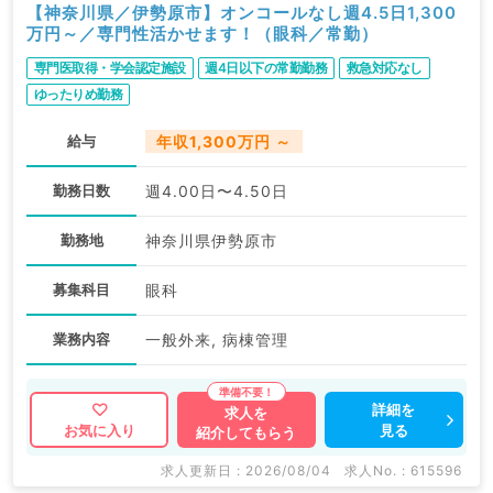
【神奈川県／伊勢原市】オンコールなし週4.5日1,300
万円～／専門性活かせます！（眼科／常勤）
専門医取得・学会認定施設
週4日以下の常勤勤務
救急対応なし
ゆったりめ勤務
給与
年収1,300万円 ～
勤務日数
週4.00日〜4.50日
勤務地
神奈川県伊勢原市
募集科目
眼科
業務内容
一般外来, 病棟管理
詳細を
求人を
見る
お気に入り
紹介してもらう
求人更新日 : 2026/08/04
求人No. : 615596