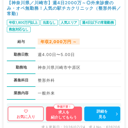
【神奈川県／川崎市】週4日2000万～◎外来診療の
み・オペ無勤務！人気の駅チカクリニック（整形外科／
常勤）
年収1,800万円以上
当直なし
人気エリア
週4日以下の常勤勤務
救急対応なし
給与
年収2,000万円 ～
勤務日数
週4.00日〜5.00日
勤務地
神奈川県川崎市中原区
募集科目
整形外科
業務内容
一般外来
詳細を
求人を
見る
お気に入り
紹介してもらう
求人更新日 : 2026/07/24
求人No. : 626206