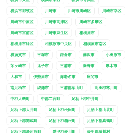
横浜市都筑区
川崎市
川崎市川崎区
川崎市幸区
川崎市中原区
川崎市高津区
川崎市多摩区
川崎市宮前区
川崎市麻生区
相模原市
相模原市緑区
相模原市中央区
相模原市南区
横須賀市
平塚市
鎌倉市
藤沢市
小田原市
茅ヶ崎市
逗子市
三浦市
秦野市
厚木市
大和市
伊勢原市
海老名市
座間市
南足柄市
綾瀬市
三浦郡葉山町
高座郡寒川町
中郡大磯町
中郡二宮町
足柄上郡中井町
足柄上郡大井町
足柄上郡松田町
足柄上郡山北町
足柄上郡開成町
足柄下郡箱根町
足柄下郡真鶴町
足柄下郡湯河原町
愛甲郡愛川町
愛甲郡清川村