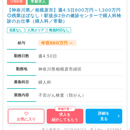
NEW
常勤求人
【神奈川県／相模原市】週4.5日900万円～1,300万円
◎残業ほぼなし！駅徒歩2分の健診センターで婦人科検
診のお仕事（婦人科／常勤）
当直なし
人気エリア
救急対応なし
給与
年収900万円 ～
勤務日数
週4.50日
勤務地
神奈川県相模原市緑区
募集科目
婦人科
業務内容
子宮がん検査（頚がん）
詳細を
求人を
見る
お気に入り
紹介してもらう
求人更新日 : 2026/08/03
求人No. : 623984