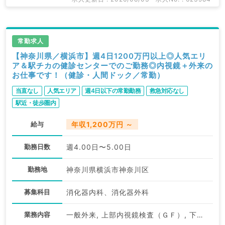
常勤求人
【神奈川県／横浜市】週4日1200万円以上◎人気エリ
ア＆駅チカの健診センターでのご勤務◎内視鏡＋外来の
お仕事です！（健診・人間ドック／常勤）
当直なし
人気エリア
週4日以下の常勤勤務
救急対応なし
駅近・徒歩圏内
給与
年収1,200万円 ～
勤務日数
週4.00日〜5.00日
勤務地
神奈川県横浜市神奈川区
募集科目
消化器内科、消化器外科
業務内容
一般外来, 上部内視鏡検査（ＧＦ）, 下部内視鏡検査（ＣＦ）, 一般健診・人間ドック