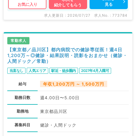
見る
お気に入り
紹介してもらう
求人更新日 : 2026/07/27
求人No. : 773784
常勤求人
【東京都／品川区】都内病院での健診専従医！週4日
1,200万～◎健診・結果説明・読影をおまかせ（健診・
人間ドック／常勤）
当直なし
人気エリア
駅近・徒歩圏内
2027年4月入職可
給与
年収1,200万円 ～ 1,500万円
勤務日数
週4.00日〜5.00日
勤務地
東京都品川区
募集科目
健診・人間ドック