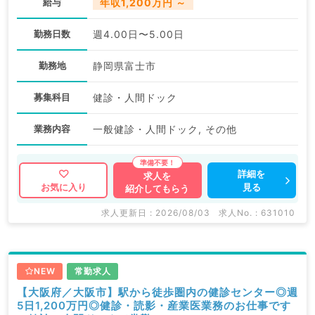
給与
年収1,200万円 ～
勤務日数
週4.00日〜5.00日
勤務地
静岡県富士市
募集科目
健診・人間ドック
業務内容
一般健診・人間ドック, その他
詳細を
求人を
見る
お気に入り
紹介してもらう
求人更新日 : 2026/08/03
求人No. : 631010
NEW
常勤求人
【大阪府／大阪市】駅から徒歩圏内の健診センター◎週
5日1,200万円◎健診・読影・産業医業務のお仕事です