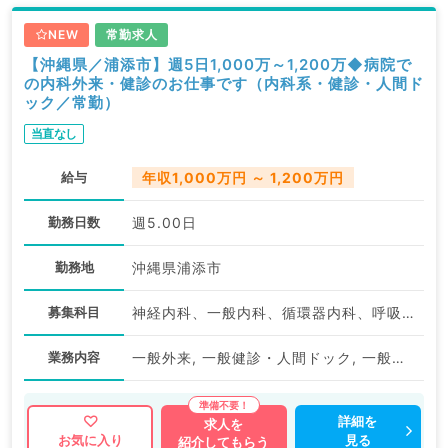
NEW
常勤求人
【沖縄県／浦添市】週5日1,000万～1,200万◆病院で
の内科外来・健診のお仕事です（内科系・健診・人間ド
ック／常勤）
当直なし
給与
年収1,000万円 ～ 1,200万円
勤務日数
週5.00日
勤務地
沖縄県浦添市
募集科目
神経内科、一般内科、循環器内科、呼吸器内科、消化器内科、内分泌・代謝内科、腎臓内科、老年内科、血液内科、健診・人間ドック、膠原病科
業務内容
一般外来, 一般健診・人間ドック, 一般健診・人間ドック
詳細を
求人を
見る
お気に入り
紹介してもらう