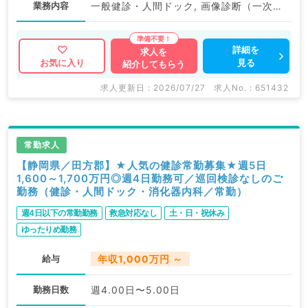
業務内容
一般健診・人間ドック, 画像診断（一次読影）
詳細を
求人を
見る
お気に入り
紹介してもらう
求人更新日 : 2026/07/27
求人No. : 651432
常勤求人
【静岡県／田方郡】★人気の健診常勤募集★週5日
1,600～1,700万円◎週4日勤務可／巡回検診なしのご
勤務（健診・人間ドック・消化器内科／常勤）
週4日以下の常勤勤務
救急対応なし
土・日・祝休み
ゆったりめ勤務
給与
年収1,000万円 ～
勤務日数
週4.00日〜5.00日