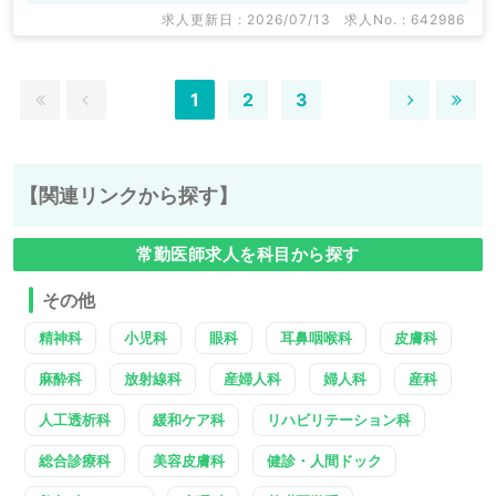
求人更新日 : 2026/07/13
求人No. : 642986
1
2
3
【関連リンクから探す】
常勤医師求人を科目から探す
その他
精神科
小児科
眼科
耳鼻咽喉科
皮膚科
麻酔科
放射線科
産婦人科
婦人科
産科
人工透析科
緩和ケア科
リハビリテーション科
総合診療科
美容皮膚科
健診・人間ドック