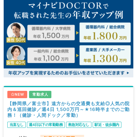
NEW
常勤求人
【静岡県／富士市】遠方からの交通費も支給◎人気の院
内＆巡回健診／週4日 1,500万円～★16時半までのご勤
務！（健診・人間ドック／常勤）
当直なし
週4日以下の常勤勤務
救急対応なし
駅近・徒歩圏内