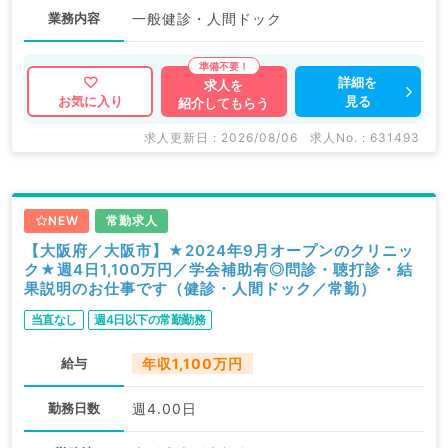
業務内容
一般健診・人間ドック
詳細を
求人を
見る
お気に入り
紹介してもらう
求人更新日 : 2026/08/06
求人No. : 631493
NEW
常勤求人
【大阪府／大阪市】★2024年9月オープンのクリニッ
ク★週4日1,100万円／学会補助有◎問診・聴打診・結
果説明のお仕事です（健診・人間ドック／常勤）
当直なし
週4日以下の常勤勤務
給与
年収1,100万円
勤務日数
週4.00日