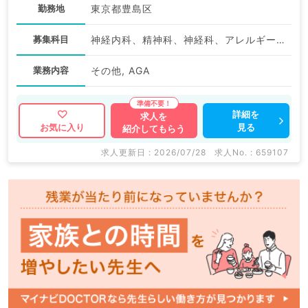
勤務地
東京都豊島区
募集科目
神経内科、精神科、神経科、アレルギー科、リウマチ科、小児科、整形外科、形成外科、美容外科、脳神経外科、呼吸器外科、心臓血管外科、小児外科、皮膚科、泌尿器科、産婦人科、産科、婦人科、眼科、耳鼻咽喉科、気管食道科、放射線科、リハビリテーション科、麻酔科、ペインクリニック、人工透析科、緩和ケア科、一般内科、循環器内科、呼吸器内科、消化器内科、内分泌・代謝内科、腎臓内科、老年内科、血液内科、外科系全般、一般外科、消化器外科、乳腺外科、総合診療科、美容皮膚科、健診・人間ドック、救急科・ＩＣＵ、病理科、基礎医学系、膠原病科、スポーツ整形外科、大腸・肛門外科、産業医、脊髄・脊椎外科、科目不問
業務内容
その他, AGA
詳細を
求人を
見る
お気に入り
紹介してもらう
求人更新日 : 2026/07/28
求人No. : 659107