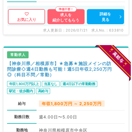
詳細を
求人を
見る
お気に入り
紹介してもらう
求人更新日 : 2026/07/21
求人No. : 633810
常勤求人
【神奈川県／相模原市】★急募★施設メインの訪
問診療◇週4日勤務も可能！週5日年収2,250万円
◎（科目不問／常勤）
年収1,800万円以上
当直なし
週4日以下の常勤勤務
駅近・徒歩圏内
高給与
給与
年収1,800万円 ～ 2,250万円
勤務日数
週4.00日〜5.00日
勤務地
神奈川県相模原市中央区