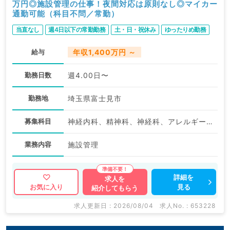
万円◎施設管理の仕事！夜間対応は原則なし◎マイカー
通勤可能（科目不問／常勤）
当直なし
週4日以下の常勤勤務
土・日・祝休み
ゆったりめ勤務
給与
年収1,400万円 ～
勤務日数
週4.00日〜
勤務地
埼玉県富士見市
募集科目
神経内科、精神科、神経科、アレルギー科、小児科、整形外科、形成外科、美容外科、脳神経外科、呼吸器外科、心臓血管外科、小児外科、皮膚科、泌尿器科、産婦人科、産科、婦人科、眼科、耳鼻咽喉科、放射線科、麻酔科、ペインクリニック、人工透析科、一般内科、循環器内科、呼吸器内科、消化器内科、内分泌・代謝内科、腎臓内科、老年内科、血液内科、外科系全般、一般外科、消化器外科、乳腺外科、総合診療科、美容皮膚科、健診・人間ドック、救急科・ＩＣＵ、病理科、基礎医学系、膠原病科、スポーツ整形外科、大腸・肛門外科、産業医、脊髄・脊椎外科
業務内容
施設管理
詳細を
求人を
見る
お気に入り
紹介してもらう
求人更新日 : 2026/08/04
求人No. : 653228