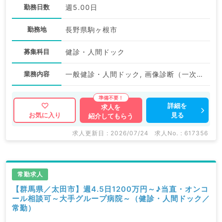
勤務日数
週5.00日
勤務地
長野県駒ヶ根市
募集科目
健診・人間ドック
業務内容
一般健診・人間ドック, 画像診断（一次読影）
詳細を
求人を
見る
お気に入り
紹介してもらう
求人更新日 : 2026/07/24
求人No. : 617356
常勤求人
【群馬県／太田市】週4.5日1200万円～♪当直・オンコ
ール相談可～大手グループ病院～（健診・人間ドック／
常勤）