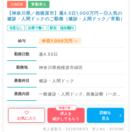
NEW
常勤求人
【神奈川県／相模原市】週4.5日1,000万円～◎人気の
健診・人間ドックのご勤務（健診・人間ドック／常勤）
当直なし
企業で働く
駅近・徒歩圏内
給与
年収1,000万円 ～
勤務日数
週4.50日
勤務地
神奈川県相模原市緑区
募集科目
健診・人間ドック
業務内容
一般健診・人間ドック, 画像診断（一次読影）, 産業医
詳細を
求人を
見る
お気に入り
紹介してもらう
求人更新日 : 2026/08/03
求人No. : 612086