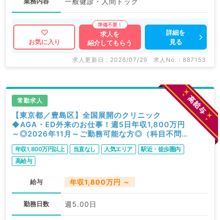
業務内容
一般健診・人間ドック
詳細を
求人を
見る
お気に入り
紹介してもらう
求人更新日 : 2026/07/29
求人No. : 887153
常勤求人
【東京都／豊島区】全国展開のクリニック
◆AGA・ED外来のお仕事！週5日年収1,800万円
～◎2026年11月～ご勤務可能な方◎（科目不問
／常勤）
年収1,800万円以上
当直なし
人気エリア
駅近・徒歩圏内
高給与
給与
年収1,800万円 ～
勤務日数
週5.00日