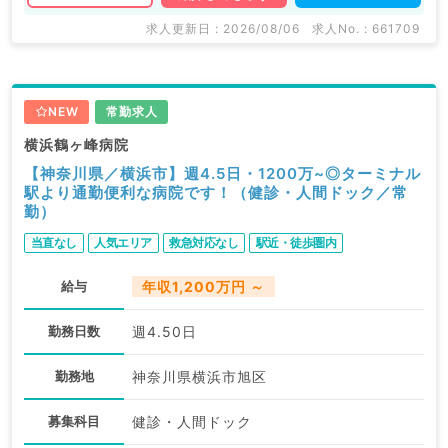
求人更新日 : 2026/08/06
求人No. : 661709
NEW
常勤求人
横浜鶴ヶ峰病院
【神奈川県／横浜市】週4.5日・1200万~◎ターミナル
駅より通勤便利な病院です！（健診・人間ドック／常
勤）
当直なし
人気エリア
救急対応なし
駅近・徒歩圏内
給与
年収1,200万円 ～
勤務日数
週4.50日
勤務地
神奈川県横浜市旭区
募集科目
健診・人間ドック