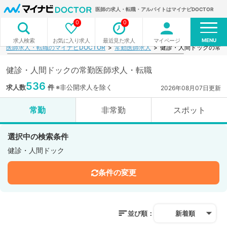
医師の求人・転職・アルバイトはマイナビDOCTOR
0
0
MENU
お気に入り求人
最近見た求人
マイページ
求人検索
医師求人・転職のマイナビDOCTOR
常勤医師求人
健診・人間ドックの常勤
健診・人間ドックの常勤医師求人・転職
536
求人数
件
※非公開求人を除く
2026年08月07日更新
常勤
非常勤
スポット
選択中の検索条件
健診・人間ドック
条件の変更
並び順：
新着順