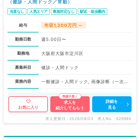
（健診・人間ドック／常勤）
当直なし
人気エリア
救急対応なし
駅近・徒歩圏内
給与
年収1,200万円 ～
勤務日数
週5.00日〜
勤務地
大阪府大阪市淀川区
募集科目
健診・人間ドック
業務内容
一般健診・人間ドック, 画像診断（一次読影）, 画像診断（二次読影）, 産業医
詳細を
求人を
見る
お気に入り
紹介してもらう
求人更新日 : 2026/08/03
求人No. : 629985