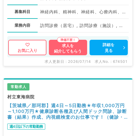
募集科目
神経内科、精神科、神経科、心療内科、アレルギー科、リウマチ科、小児科、整形外科、形成外科、美容外科、脳神経外科、呼吸器外科、心臓血管外科、小児外科、泌尿器科、産婦人科、産科、婦人科、眼科、耳鼻咽喉科、気管食道科、リハビリテーション科、麻酔科、ペインクリニック、人工透析科、緩和ケア科、一般内科、循環器内科、呼吸器内科、消化器内科、内分泌・代謝内科、腎臓内科、老年内科、血液内科、外科系全般、一般外科、消化器外科、乳腺外科、総合診療科、健診・人間ドック、救急科・ＩＣＵ、病理科、基礎医学系、膠原病科、スポーツ整形外科、大腸・肛門外科、産業医、脊髄・脊椎外科
業務内容
訪問診療（居宅）, 訪問診療（施設）, その他, その他
詳細を
求人を
見る
お気に入り
紹介してもらう
求人更新日 : 2026/07/14
求人No. : 674501
常勤求人
村立東海病院
【茨城県／那珂郡】週4日～5日勤務★年収1,000万円
～1,100万円★健康診断各種及び人間ドック問診、診断
書（結果）作成、内視鏡検査のお仕事です！（健診・人
間ドック／常勤）
週4日以下の常勤勤務