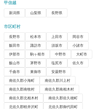
甲信越
新潟県
山梨県
長野県
市区町村
長野市
松本市
上田市
岡谷市
飯田市
諏訪市
須坂市
小諸市
伊那市
駒ヶ根市
中野市
大町市
飯山市
茅野市
塩尻市
佐久市
千曲市
東御市
安曇野市
南佐久郡小海町
南佐久郡川上村
南佐久郡南牧村
南佐久郡南相木村
南佐久郡北相木村
南佐久郡佐久穂町
北佐久郡軽井沢町
北佐久郡御代田町