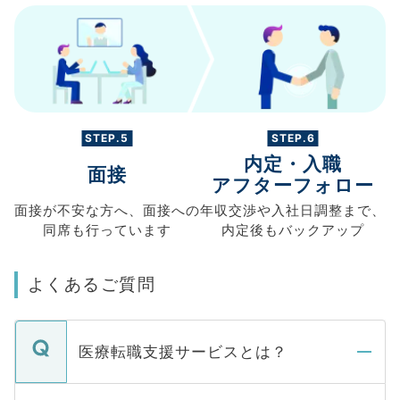
STEP.5
STEP.6
内定・入職
面接
アフターフォロー
面接が不安な方へ、
面接への
年収交渉や
入社日調整まで、
同席も
行っています
内定後もバックアップ
よくあるご質問
医療転職支援サービスとは？