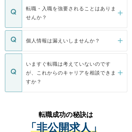
いただきますので、しばらくお待ちくださ
うち約3割は、Webサイトからご覧いただ
転職・入職を強要されることはありま
い。
けない「非公開求人」です。非公開求人は
せんか？
下記の理由によって、一般には公開してい
ません。
転職・入職を強要することは一切ありませ
ん。また、仮に応募先から内定をいただい
個人情報は漏えいしませんか？
■応募殺到を避けるため 人気のある医療機
たとしても、ご本人が納得しない限り、内
関を公にしてしまうと、応募が殺到する場
定を承諾する必要はありません。内定先へ
個人情報が漏えいすることはありませんの
合があります。 選考を効率よく行うため
の辞退の連絡はキャリアパートナーが行い
で、ご安心ください。当サイトからの登録
いますぐ転職は考えていないのです
に、医療機関が求める条件に合った人材の
ますので、ご安心ください。
などで収集したご登録者様の個人情報は、
が、これからのキャリアを相談できま
みを人材紹介会社に依頼するケースが増え
ご本人のキャリアアップおよび転職活動の
ています。
すか？
支援を目的に使用いたします。お預かりし
ているすべての個人データはご本人の許可
お気軽にご相談ください。先生専任のキャ
なく、医療機関側に開示したり、第三者に
リアパートナーが将来のご希望などをおう
提供することは一切ありません。また弊社
かがいして、現在の医療機関の状況や紹介
転職成功の秘訣は
は、個人情報の取り扱いについての厳密な
経験をまじえながら、適切なアドバイスを
管理基準を満たした事業者のみに付与され
「非公開求人」
させていただきます。すぐにご転職をされ
る、プライバシーマークを取得済みです。