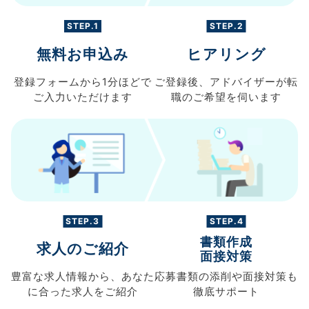
STEP.1
STEP.2
無料お申込み
ヒアリング
登録フォームから
1分ほどで
ご登録後、
アドバイザーが転
ご入力
いただけます
職の
ご希望を伺います
STEP.3
STEP.4
書類作成
求人のご紹介
面接対策
豊富な求人情報から、
あなた
応募書類の
添削や面接対策も
に合った求人を
ご紹介
徹底サポート