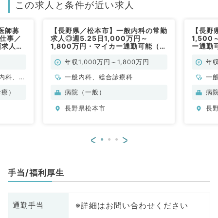
この求人と条件が近い求人
医師募
【長野県／松本市】一般内科の常勤
【長野
お仕事／
求人◎週5.25日1,000万円～
1,50
額求人／
1,800万円・マイカー通勤可能（一
ー通勤
（科目不
般内科／常勤）
仕事で
年収1,000万円～1,800万円
年収
内科、外
一般内科、総合診療科
一
容皮膚科
診療）
病院（一般）
病
長野県松本市
長
<
>
手当/福利厚生
※詳細はお問い合わせください
通勤手当