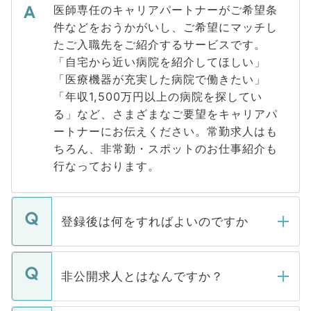
医師専任のキャリアパートナーがご希望条
件などをおうかがいし、ご希望にマッチし
たご入職先をご紹介するサービスです。
「自宅から近い病院を紹介してほしい」
「医療機器が充実した病院で働きたい」
「年収1,500万円以上の病院を探してい
る」など、さまざまなご要望をキャリアパ
ートナーにお伝えください。常勤求人はも
ちろん、非常勤・スポットのお仕事紹介も
行なっております。
登録後は何をすればよいのですか
ご登録いただきましたら、弊社担当者がご
登録内容を確認し、その後メールもしくは
非公開求人とはなんですか？
お電話にて次のステップのご案内をいたし
ます。通常、5営業日以内にはご連絡をせて
マイナビDOCTORで取り扱っている求人の