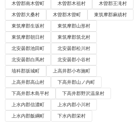
木曽郡南木曽町
木曽郡木祖村
木曽郡王滝村
木曽郡大桑村
木曽郡木曽町
東筑摩郡麻績村
東筑摩郡生坂村
東筑摩郡山形村
東筑摩郡朝日村
東筑摩郡筑北村
北安曇郡池田町
北安曇郡松川村
北安曇郡白馬村
北安曇郡小谷村
埴科郡坂城町
上高井郡小布施町
上高井郡高山村
下高井郡山ノ内町
下高井郡木島平村
下高井郡野沢温泉村
上水内郡信濃町
上水内郡小川村
上水内郡飯綱町
下水内郡栄村