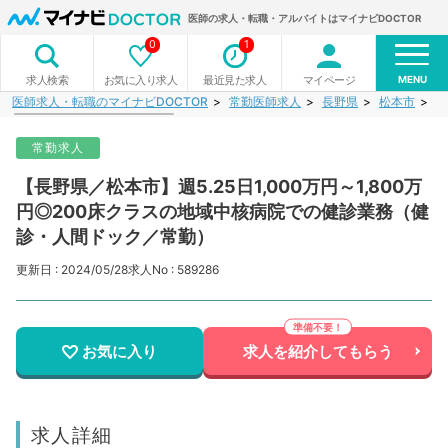
医師の求人・転職・アルバイトはマイナビDOCTOR
0
1
MENU
お気に入り求人
最近見た求人
マイページ
求人検索
医師求人・転職のマイナビDOCTOR
常勤医師求人
長野県
松本市
【
常勤求人
【長野県／松本市】週5.25日1,000万円～1,800万
円◎200床クラスの地域中核病院での健診業務（健
診・人間ドック／常勤）
更新日 : 2024/05/28
求人No : 589286
お気に入り
求人を紹介してもらう
求人詳細