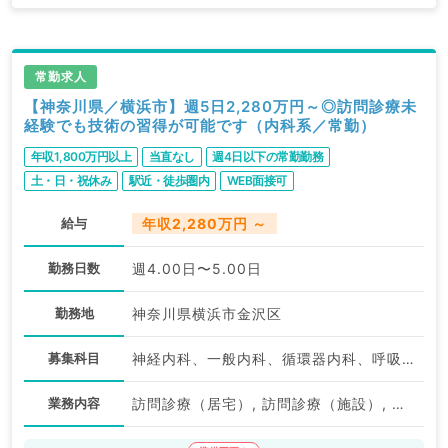
掲載情報以外にも産業医等の企業系求人も多数扱ってい
ます。
求人内容の詳細等はお気軽にお問合せ下さい。
常勤求人
【神奈川県／横浜市】週5日2,280万円～◎訪問診療未
経験でも技術の習得が可能です（内科系／常勤）
年収1,800万円以上
当直なし
週4日以下の常勤勤務
土・日・祝休み
駅近・徒歩圏内
WEB面接可
給与
年収2,280万円 ～
勤務日数
週4.00日〜5.00日
勤務地
神奈川県横浜市金沢区
募集科目
神経内科、一般内科、循環器内科、呼吸器内科、消化器内科、内分泌・代謝内科、腎臓内科、老年内科、血液内科、膠原病科
業務内容
訪問診療（居宅）, 訪問診療（施設）, 専門外来, 病棟管理