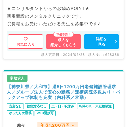
★コンサルタントからのお勧めPOINT★
新規開設のメンタルクリニックです。
院長職をお受けいただける先生を募集中です♪
マイナビDOCTORでは病院やクリニックなどの医療機
詳細を
求人を
見る
お気に入り
紹介してもらう
関求人はもちろんのこと、
掲載情報以外にも産業医等の企業系求人も多数扱ってい
求人更新日 : 2024/05/28
求人No. : 628386
ます。
求人内容の詳細等はお気軽にお問合せ下さい。
常勤求人
【神奈川県／大和市】週5日1200万円老健施設管理求
人／グループ法人で安心の勤務／連携病院多数あり・バ
ックアップ体制も充実（内科系／常勤）
当直なし
救急対応なし
土・日・祝休み
転科ＯＫ・未経験歓迎
ゆったりめ勤務
WEB面接可
給与
年収1,200万円 ～