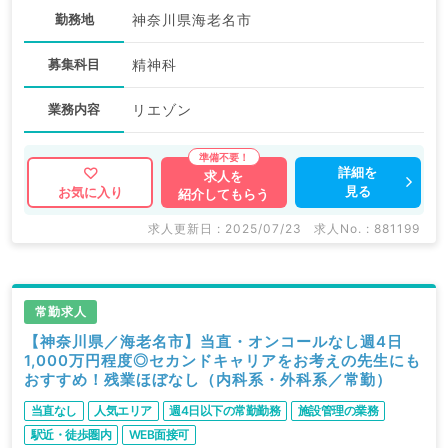
勤務地
神奈川県海老名市
募集科目
精神科
業務内容
リエゾン
詳細を
求人を
見る
お気に入り
紹介してもらう
求人更新日 : 2025/07/23
求人No. : 881199
常勤求人
【神奈川県／海老名市】当直・オンコールなし週4日
1,000万円程度◎セカンドキャリアをお考えの先生にも
おすすめ！残業ほぼなし（内科系・外科系／常勤）
当直なし
人気エリア
週4日以下の常勤勤務
施設管理の業務
駅近・徒歩圏内
WEB面接可