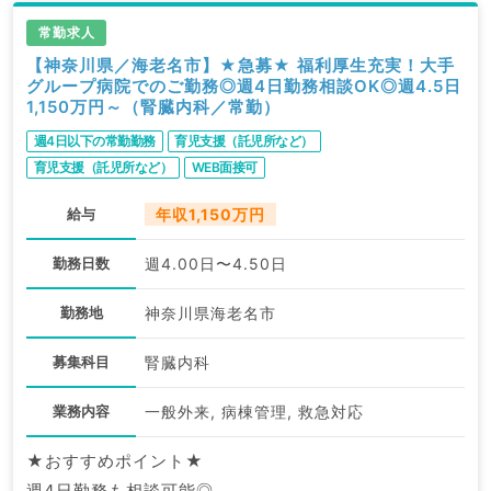
常勤求人
【神奈川県／海老名市】★急募★ 福利厚生充実！大手
グループ病院でのご勤務◎週4日勤務相談OK◎週4.5日
1,150万円～（腎臓内科／常勤）
週4日以下の常勤勤務
育児支援（託児所など）
育児支援（託児所など）
WEB面接可
給与
年収1,150万円
勤務日数
週4.00日〜4.50日
勤務地
神奈川県海老名市
募集科目
腎臓内科
業務内容
一般外来, 病棟管理, 救急対応
★おすすめポイント★
週4日勤務も相談可能◎