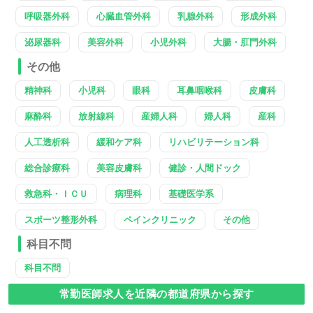
呼吸器外科
心臓血管外科
乳腺外科
形成外科
泌尿器科
美容外科
小児外科
大腸・肛門外科
その他
精神科
小児科
眼科
耳鼻咽喉科
皮膚科
麻酔科
放射線科
産婦人科
婦人科
産科
人工透析科
緩和ケア科
リハビリテーション科
総合診療科
美容皮膚科
健診・人間ドック
救急科・ＩＣＵ
病理科
基礎医学系
スポーツ整形外科
ペインクリニック
その他
科目不問
科目不問
常勤医師求人を近隣の都道府県から探す