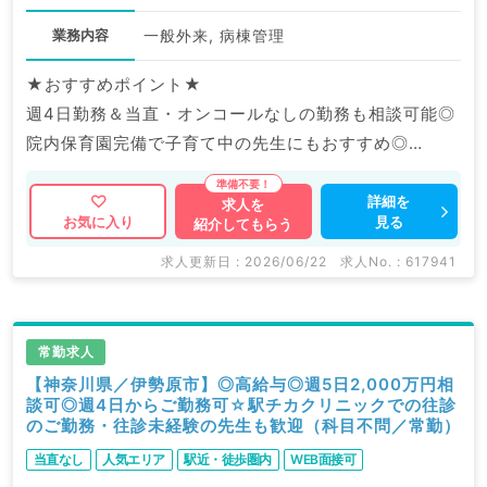
業務内容
一般外来, 病棟管理
★おすすめポイント★
週4日勤務＆当直・オンコールなしの勤務も相談可能◎
院内保育園完備で子育て中の先生にもおすすめ◎
福利厚生充実の大手グループ病院でのご勤務です。
詳細を
求人を
見る
お気に入り
紹介してもらう
マイナビDOCTORでは病院やクリニックなどの医療機
関求人はもちろんのこと、
求人更新日 : 2026/06/22
求人No. : 617941
産業医等の企業系求人も多数扱っています。
求人内容の詳細等はお気軽にお問合せ下さい。
常勤求人
【神奈川県／伊勢原市】◎高給与◎週5日2,000万円相
談可◎週4日からご勤務可☆駅チカクリニックでの往診
のご勤務・往診未経験の先生も歓迎（科目不問／常勤）
当直なし
人気エリア
駅近・徒歩圏内
WEB面接可