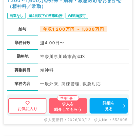
1,200～1,600万◎外来・病棟・救急対応をおまかせ
（精神科／常勤）
当直なし
週4日以下の常勤勤務
WEB面接可
給与
年収1,200万円 ～ 1,600万円
勤務日数
週4.00日〜
勤務地
神奈川県川崎市高津区
募集科目
精神科
業務内容
一般外来, 病棟管理, 救急対応
詳細を
求人を
見る
お気に入り
紹介してもらう
求人更新日 : 2026/03/12
求人No. : 553905