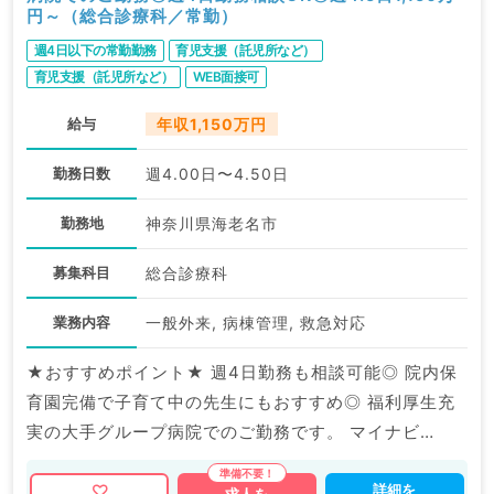
円～（総合診療科／常勤）
週4日以下の常勤勤務
育児支援（託児所など）
育児支援（託児所など）
WEB面接可
給与
年収1,150万円
勤務日数
週4.00日〜4.50日
勤務地
神奈川県海老名市
募集科目
総合診療科
業務内容
一般外来, 病棟管理, 救急対応
★おすすめポイント★ 週4日勤務も相談可能◎ 院内保
育園完備で子育て中の先生にもおすすめ◎ 福利厚生充
実の大手グループ病院でのご勤務です。 マイナビ
DOCTORでは病院やクリニックなどの医療機関求人は
もちろんのこと、 産業医等の企業系求人も多数扱って
詳細を
求人を