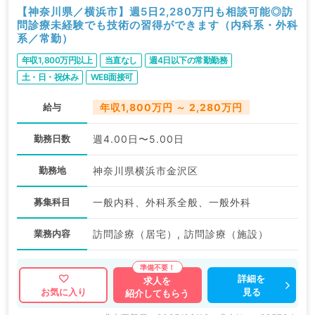
【神奈川県／横浜市】週5日2,280万円も相談可能◎訪
問診療未経験でも技術の習得ができます（内科系・外科
系／常勤）
年収1,800万円以上
当直なし
週4日以下の常勤勤務
土・日・祝休み
WEB面接可
給与
年収1,800万円 ～ 2,280万円
勤務日数
週4.00日〜5.00日
勤務地
神奈川県横浜市金沢区
募集科目
一般内科、外科系全般、一般外科
業務内容
訪問診療（居宅）, 訪問診療（施設）
詳細を
求人を
見る
お気に入り
紹介してもらう