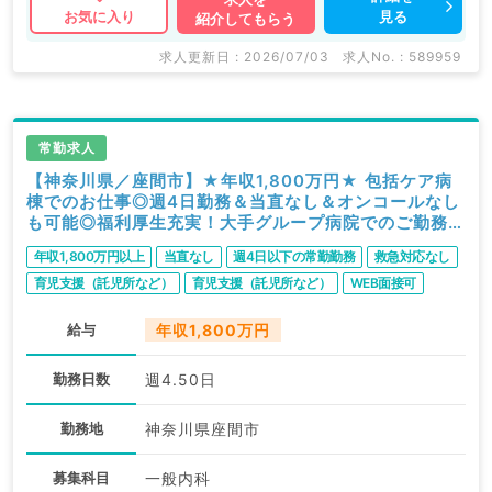
見る
お気に入り
紹介してもらう
求人更新日 : 2026/07/03
求人No. : 589959
常勤求人
【神奈川県／座間市】★年収1,800万円★ 包括ケア病
棟でのお仕事◎週4日勤務＆当直なし＆オンコールなし
も可能◎福利厚生充実！大手グループ病院でのご勤務
（一般内科／常勤）
年収1,800万円以上
当直なし
週4日以下の常勤勤務
救急対応なし
育児支援（託児所など）
育児支援（託児所など）
WEB面接可
給与
年収1,800万円
勤務日数
週4.50日
勤務地
神奈川県座間市
募集科目
一般内科