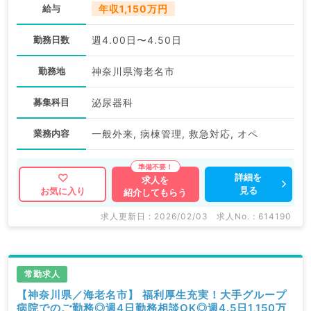
給与
年収1,150万円
勤務日数
週4.00日〜4.50日
勤務地
神奈川県海老名市
募集科目
泌尿器科
業務内容
一般外来, 病棟管理, 救急対応, オペ
詳細を
求人を
見る
お気に入り
紹介してもらう
求人更新日 : 2026/02/03
求人No. : 614190
常勤求人
【神奈川県／海老名市】 福利厚生充実！大手グループ
病院でのご勤務◎週4日勤務相談OK◎週4.5日1,150万