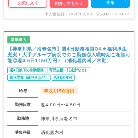
見る
お気に入り
紹介してもらう
求人更新日 : 2026/02/03
求人No. : 614677
常勤求人
【神奈川県／海老名市】週4日勤務相談OK★福利厚生
充実！大手グループ病院でのご勤務◎入職時期ご相談可
能◎週4.5日1,150万円～（消化器内科／常勤）
週4日以下の常勤勤務
育児支援（託児所など）
育児支援（託児所など）
WEB面接可
給与
年収1,150万円
勤務日数
週4.00日〜4.50日
勤務地
神奈川県海老名市
募集科目
消化器内科