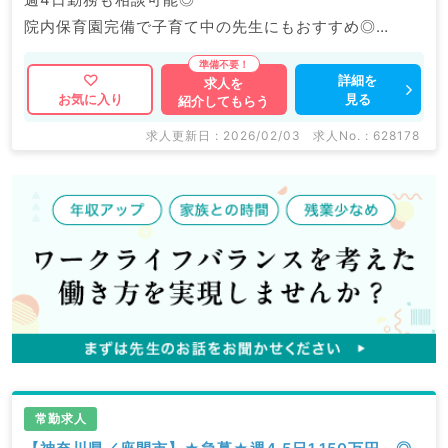
院内保育園完備で子育て中の先生にもおすすめ◎
福利厚生充実の大手グループ病院でのご勤務です。
詳細を
求人を
見る
お気に入り
紹介してもらう
マイナビDOCTORでは病院やクリニックなどの医療機
関求人はもちろんのこと、
求人更新日 : 2026/02/03
求人No. : 628178
産業医等の企業系求人も多数扱っています。
求人内容の詳細等はお気軽にお問合せ下さい。
常勤求人