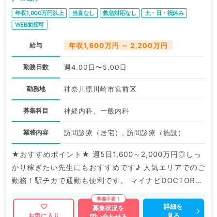
年収1,800万円以上
当直なし
救急対応なし
土・日・祝休み
WEB面接可
給与
年収1,600万円 ～ 2,200万円
勤務日数
週4.00日〜5.00日
勤務地
神奈川県川崎市宮前区
募集科目
神経内科、一般内科
業務内容
訪問診療（居宅）, 訪問診療（施設）
★おすすめポイント★ 週5日1,600～2,000万円◎しっ
かり稼ぎたい先生にもおすすめです♪ 人気エリアでのご
勤務！駅チカで通勤も便利です。 マイナビDOCTORで
は病院やクリニックなどの医療機関求人はもちろんのこ
と、 掲載情報以外にも産業医等の企業系求人も多数扱
詳細を
募集状況を
見る
お気に入り
問い合わせる