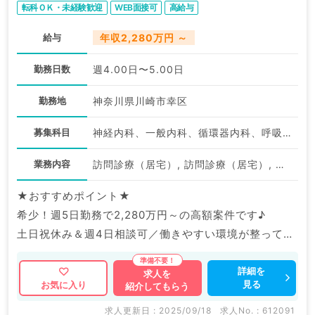
転科ＯＫ・未経験歓迎
WEB面接可
高給与
給与
年収2,280万円 ～
勤務日数
週4.00日〜5.00日
勤務地
神奈川県川崎市幸区
募集科目
神経内科、一般内科、循環器内科、呼吸器内科、消化器内科、内分泌・代謝内科、腎臓内科、老年内科、血液内科、膠原病科
業務内容
訪問診療（居宅）, 訪問診療（居宅）, 訪問診療（施設）, 訪問診療（施設）, 訪問診療（居宅）, 訪問診療（施設）
★おすすめポイント★
希少！週5日勤務で2,280万円～の高額案件です♪
土日祝休み＆週4日相談可／働きやすい環境が整ってい
ます◎
詳細を
求人を
見る
お気に入り
紹介してもらう
マイナビDOCTORでは病院やクリニックなどの医療機
関求人はもちろんのこと、
求人更新日 : 2025/09/18
求人No. : 612091