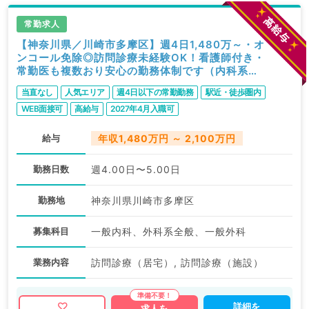
常勤求人
【神奈川県／川崎市多摩区】週4日1,480万～・オ
ンコール免除◎訪問診療未経験OK！看護師付き・
常勤医も複数おり安心の勤務体制です（内科系／
常勤）
当直なし
人気エリア
週4日以下の常勤勤務
駅近・徒歩圏内
WEB面接可
高給与
2027年4月入職可
給与
年収1,480万円 ～ 2,100万円
勤務日数
週4.00日〜5.00日
勤務地
神奈川県川崎市多摩区
募集科目
一般内科、外科系全般、一般外科
業務内容
訪問診療（居宅）, 訪問診療（施設）
詳細を
求人を