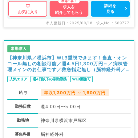
詳細を
求人を
見る
お気に入り
紹介してもらう
求人更新日 : 2025/09/18
求人No. : 589777
常勤求人
【神奈川県／横浜市】WLB重視できます！当直・オン
コール無しの相談可能／週4.5日1,300万円～／病棟管
理メインのお仕事です／救急指定無し（脳神経外科／常
勤）
人気エリア
週4日以下の常勤勤務
WEB面接可
給与
年収1,300万円 ～ 1,600万円
勤務日数
週4.00日〜5.00日
勤務地
神奈川県横浜市戸塚区
募集科目
脳神経外科