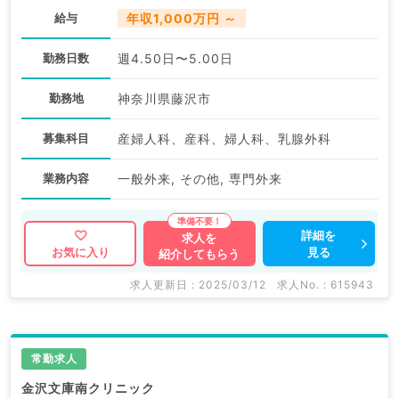
給与
年収1,000万円 ～
勤務日数
週4.50日〜5.00日
勤務地
神奈川県藤沢市
募集科目
産婦人科、産科、婦人科、乳腺外科
業務内容
一般外来, その他, 専門外来
詳細を
求人を
見る
お気に入り
紹介してもらう
求人更新日 : 2025/03/12
求人No. : 615943
常勤求人
金沢文庫南クリニック