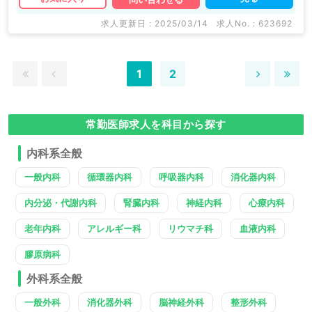
っています。 求人内容の詳細等はお気軽にお問合せ下
さい。
求人更新日 : 2025/03/14
求人No. : 623692
1
2
常勤医師求人を科目から探す
内科系全般
一般内科
循環器内科
呼吸器内科
消化器内科
内分泌・代謝内科
腎臓内科
神経内科
心療内科
老年内科
アレルギー科
リウマチ科
血液内科
膠原病科
外科系全般
一般外科
消化器外科
脳神経外科
整形外科