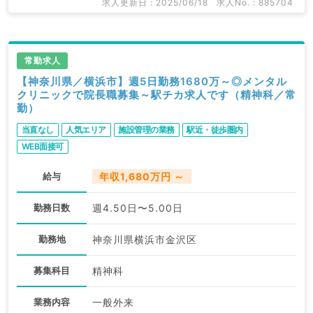
求人更新日 : 2025/06/18
求人No. : 885704
常勤求人
【神奈川県／横浜市】週5日勤務1680万～◎メンタル
クリニックで院長職募集～駅チカ求人です（精神科／常
勤）
当直なし
人気エリア
施設管理の業務
駅近・徒歩圏内
WEB面接可
給与
年収1,680万円 ～
勤務日数
週4.50日〜5.00日
勤務地
神奈川県横浜市金沢区
募集科目
精神科
業務内容
一般外来