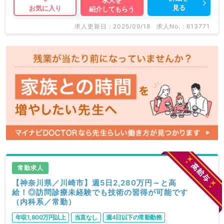
見る
お気に入り
紹介してもらう
います。 求人内容の詳細等はお気軽にお問合せ下さ
い。
求人更新日 : 2025/09/18
求人No. : 613771
常勤求人
【神奈川県／川崎市】週5日2,280万円～と高
給！◎訪問診療未経験でも技術の習得が可能です
（内科系／常勤）
年収1,800万円以上
当直なし
週4日以下の常勤勤務