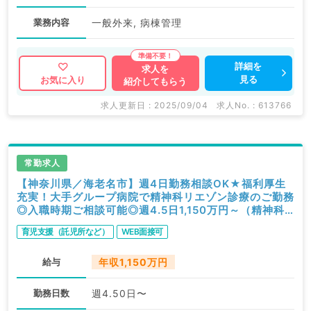
業務内容
一般外来, 病棟管理
詳細を
求人を
見る
お気に入り
紹介してもらう
求人更新日 : 2025/09/04
求人No. : 613766
常勤求人
【神奈川県／海老名市】週4日勤務相談OK★福利厚生
充実！大手グループ病院で精神科リエゾン診療のご勤務
◎入職時期ご相談可能◎週4.5日1,150万円～（精神科
／常勤）
育児支援（託児所など）
WEB面接可
給与
年収1,150万円
勤務日数
週4.50日〜