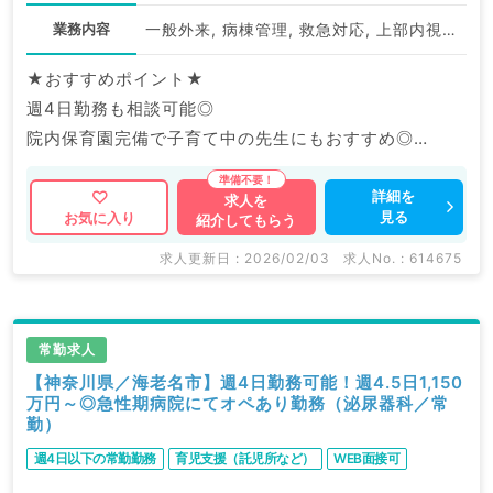
業務内容
一般外来, 病棟管理, 救急対応, 上部内視鏡検査（ＧＦ）, 下部内視鏡検査（ＣＦ）
★おすすめポイント★
週4日勤務も相談可能◎
院内保育園完備で子育て中の先生にもおすすめ◎
福利厚生充実の大手グループ病院でのご勤務です。
詳細を
求人を
見る
お気に入り
紹介してもらう
マイナビDOCTORでは病院やクリニックなどの医療機
関求人はもちろんのこと、
求人更新日 : 2026/02/03
求人No. : 614675
産業医等の企業系求人も多数扱っています。
求人内容の詳細等はお気軽にお問合せ下さい。
常勤求人
【神奈川県／海老名市】週4日勤務可能！週4.5日1,150
万円～◎急性期病院にてオペあり勤務（泌尿器科／常
勤）
週4日以下の常勤勤務
育児支援（託児所など）
WEB面接可