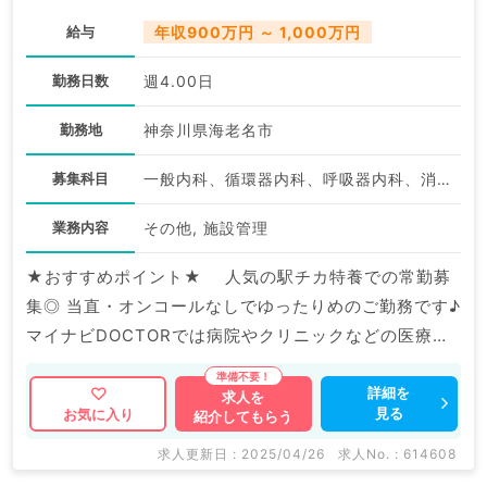
給与
年収900万円 ～ 1,000万円
勤務日数
週4.00日
勤務地
神奈川県海老名市
募集科目
一般内科、循環器内科、呼吸器内科、消化器内科、内分泌・代謝内科、老年内科、外科系全般、一般外科、科目不問
業務内容
その他, 施設管理
★おすすめポイント★ 人気の駅チカ特養での常勤募
集◎ 当直・オンコールなしでゆったりめのご勤務です♪
マイナビDOCTORでは病院やクリニックなどの医療機
関求人はもちろんのこと、 産業医等の企業系求人も多
数扱っています。 求人内容の詳細等はお気軽にお問合
詳細を
求人を
見る
お気に入り
紹介してもらう
せ下さい。
求人更新日 : 2025/04/26
求人No. : 614608