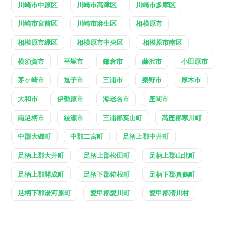
川崎市中原区
川崎市高津区
川崎市多摩区
川崎市宮前区
川崎市麻生区
相模原市
相模原市緑区
相模原市中央区
相模原市南区
横須賀市
平塚市
鎌倉市
藤沢市
小田原市
茅ヶ崎市
逗子市
三浦市
秦野市
厚木市
大和市
伊勢原市
海老名市
座間市
南足柄市
綾瀬市
三浦郡葉山町
高座郡寒川町
中郡大磯町
中郡二宮町
足柄上郡中井町
足柄上郡大井町
足柄上郡松田町
足柄上郡山北町
足柄上郡開成町
足柄下郡箱根町
足柄下郡真鶴町
足柄下郡湯河原町
愛甲郡愛川町
愛甲郡清川村