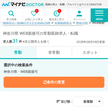
医師の求人・転職・アルバイトはマイナビDOCTOR
0
0
MENU
お気に入り求人
最近見た求人
マイページ
求人検索
医師求人・転職のマイナビDOCTOR
常勤医師求人
神奈川県
WEB面接
神奈川県 WEB面接可の常勤医師求人・転職
31
求人数
件
※非公開求人を除く
2026年08月09日更新
常勤
非常勤
スポット
選択中の検索条件
神奈川県・WEB面接可
条件の変更
並び順：
新着順