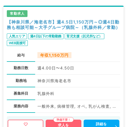
常勤求人
【神奈川県／海老名市】週4.5日1,150万円～◎週4日勤
務も相談可能～大手グループ病院～（乳腺外科／常勤）
人気エリア
週4日以下の常勤勤務
育児支援（託児所など）
WEB面接可
給与
年収1,150万円
勤務日数
週4.00日〜4.50日
勤務地
神奈川県海老名市
募集科目
乳腺外科
業務内容
一般外来, 病棟管理, オペ, 乳がん検査, 救急対応
詳細を
求人を