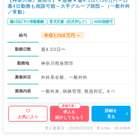
【神奈川県／座間市】★急募★週4.5日1,150万円～◎
週4日勤務も相談可能～大手グループ病院～（一般外科
／常勤）
週4日以下の常勤勤務
育児支援（託児所など）
WEB面接可
給与
年収1,150万円 ～
勤務日数
週4.50日〜
勤務地
神奈川県座間市
募集科目
外科系全般、一般外科
業務内容
一般外来, 病棟管理, 救急対応, オペ
詳細を
求人を
見る
お気に入り
紹介してもらう
求人更新日 : 2026/02/03
求人No. : 614684