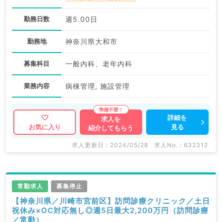
勤務日数
週5.00日
勤務地
神奈川県大和市
募集科目
一般内科、老年内科
業務内容
病棟管理, 施設管理
詳細を
求人を
見る
お気に入り
紹介してもらう
求人更新日 : 2024/05/28
求人No. : 632312
常勤求人
募集停止
【神奈川県／川崎市宮前区】訪問診療クリニック／土日
祝休み×OC対応無し◎週5日最大2,200万円（訪問診療
／常勤）