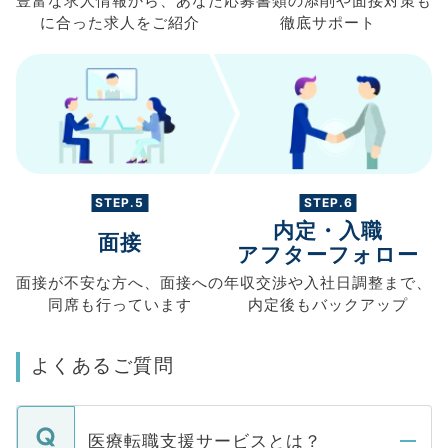
豊富な求人情報から、
あなた
応募書類の
添削や面接対策も
に合った求人を
ご紹介
徹底サポート
STEP.5
STEP.6
内定・入職
面接
アフターフォロー
面接が不安な方へ、
面接への
年収交渉や
入社日調整まで、
同席も
行っています
内定後もバックアップ
よくあるご質問
医療転職支援サービスとは？