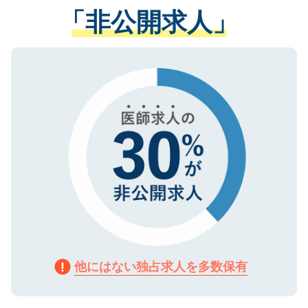
経験をまじえながら、適切なアドバイスを
管理基準を満たした事業者のみに付与され
「非公開求人」
させていただきます。すぐにご転職をされ
る、プライバシーマークを取得済みです。
ない方には、長期的なサポートが可能です
ご登録いただいた個人情報は、SSL（デー
ので、まずはご登録ください。
タ暗号化）によって保護されていますの
で、機密保持に関してもご安心ください。
他にはない独占求人を多数保有