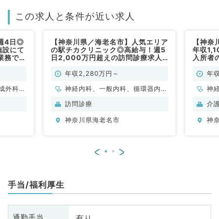
この求人と条件が近い求人
週4日◎
【神奈川県／海老名市】人気エリア
【神奈
施設にて
の駅チカクリニック◎高給与！週5
年収1,
業務で
日2,000万円超えの訪問診療求人
入所者
)
／土日祝日休み◎（内科系／常勤）
す！(
年収2,280万円～
年収
成外科、
神経内科、一般内科、循環器内
神
、心臓血
科、呼吸器内科、消化器内科、内
脳
訪問診療
介
内科、循
分泌・代謝内科、腎臓内科、老年
管
神奈川県海老名市
神
消化器内
内科、血液内科、膠原病科
環
腎臓内
科
、外科系
科
<
>
外科、乳
全
・肛門外
腺
科
手当/福利厚生
有り
通勤手当