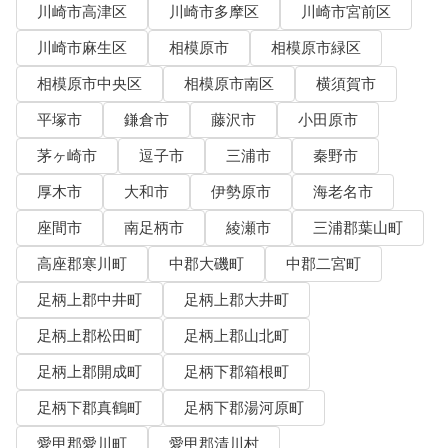
川崎市高津区
川崎市多摩区
川崎市宮前区
川崎市麻生区
相模原市
相模原市緑区
相模原市中央区
相模原市南区
横須賀市
平塚市
鎌倉市
藤沢市
小田原市
茅ヶ崎市
逗子市
三浦市
秦野市
厚木市
大和市
伊勢原市
海老名市
座間市
南足柄市
綾瀬市
三浦郡葉山町
高座郡寒川町
中郡大磯町
中郡二宮町
足柄上郡中井町
足柄上郡大井町
足柄上郡松田町
足柄上郡山北町
足柄上郡開成町
足柄下郡箱根町
足柄下郡真鶴町
足柄下郡湯河原町
愛甲郡愛川町
愛甲郡清川村