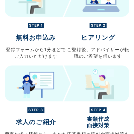
STEP.1
STEP.2
無料お申込み
ヒアリング
登録フォームから
1分ほどで
ご登録後、
アドバイザーが転
ご入力
いただけます
職の
ご希望を伺います
STEP.3
STEP.4
書類作成
求人のご紹介
面接対策