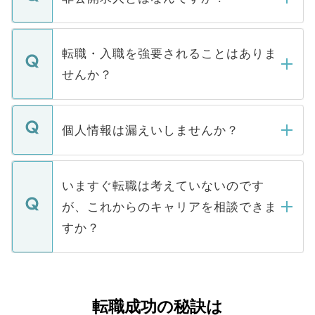
お電話にて次のステップのご案内をいたし
ます。通常、5営業日以内にはご連絡をせて
マイナビDOCTORで取り扱っている求人の
いただきますので、しばらくお待ちくださ
うち約3割は、Webサイトからご覧いただ
転職・入職を強要されることはありま
い。
けない「非公開求人」です。非公開求人は
せんか？
下記の理由によって、一般には公開してい
ません。
転職・入職を強要することは一切ありませ
ん。また、仮に応募先から内定をいただい
個人情報は漏えいしませんか？
■応募殺到を避けるため 人気のある医療機
たとしても、ご本人が納得しない限り、内
関を公にしてしまうと、応募が殺到する場
定を承諾する必要はありません。内定先へ
個人情報が漏えいすることはありませんの
合があります。 選考を効率よく行うため
の辞退の連絡はキャリアパートナーが行い
で、ご安心ください。当サイトからの登録
いますぐ転職は考えていないのです
に、医療機関が求める条件に合った人材の
ますので、ご安心ください。
などで収集したご登録者様の個人情報は、
が、これからのキャリアを相談できま
みを人材紹介会社に依頼するケースが増え
ご本人のキャリアアップおよび転職活動の
ています。
すか？
支援を目的に使用いたします。お預かりし
ているすべての個人データはご本人の許可
お気軽にご相談ください。先生専任のキャ
なく、医療機関側に開示したり、第三者に
リアパートナーが将来のご希望などをおう
提供することは一切ありません。また弊社
かがいして、現在の医療機関の状況や紹介
転職成功の秘訣は
は、個人情報の取り扱いについての厳密な