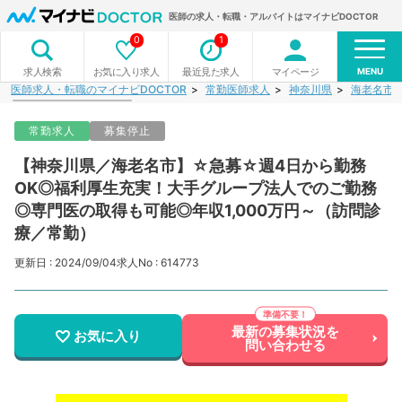
医師の求人・転職・アルバイトはマイナビDOCTOR
0
1
MENU
お気に入り求人
最近見た求人
マイページ
求人検索
医師求人・転職のマイナビDOCTOR
常勤医師求人
神奈川県
海老名市
常勤求人
募集停止
【神奈川県／海老名市】☆急募☆週4日から勤務
OK◎福利厚生充実！大手グループ法人でのご勤務
◎専門医の取得も可能◎年収1,000万円～（訪問診
療／常勤）
更新日 : 2024/09/04
求人No : 614773
最新の募集状況を
お気に入り
問い合わせる