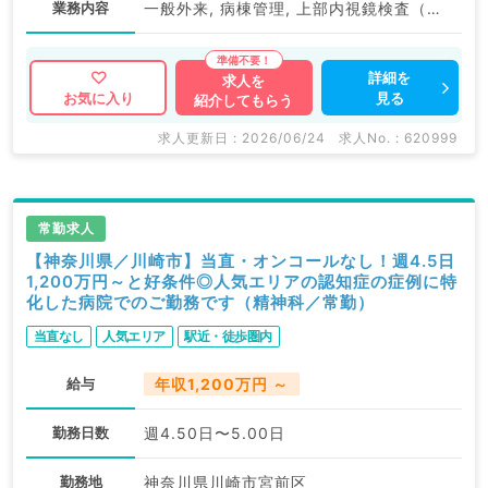
業務内容
一般外来, 病棟管理, 上部内視鏡検査（ＧＦ）, 下部内視鏡検査（ＣＦ）
詳細を
求人を
見る
お気に入り
紹介してもらう
求人更新日 : 2026/06/24
求人No. : 620999
常勤求人
【神奈川県／川崎市】当直・オンコールなし！週4.5日
1,200万円～と好条件◎人気エリアの認知症の症例に特
化した病院でのご勤務です（精神科／常勤）
当直なし
人気エリア
駅近・徒歩圏内
給与
年収1,200万円 ～
勤務日数
週4.50日〜5.00日
勤務地
神奈川県川崎市宮前区