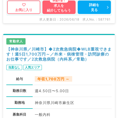
詳細を
求人を
見る
お気に入り
紹介してもらう
求人更新日 : 2026/06/18
求人No. : 587761
常勤求人
【神奈川県／川崎市】◆2次救急病院◆WLB重視できま
す！週5日1,700万円～／外来・病棟管理・訪問診療の
お仕事です／2次救急病院（内科系／常勤）
当直なし
人気エリア
給与
年収1,700万円 ～
勤務日数
週4.50日〜5.00日
勤務地
神奈川県川崎市麻生区
募集科目
一般内科