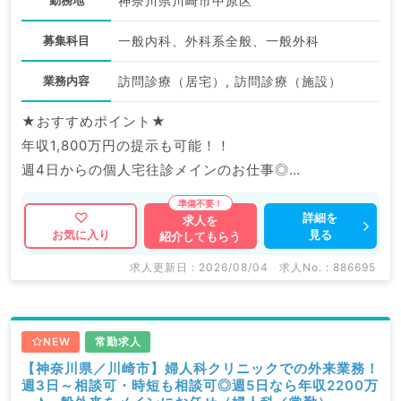
勤務地
神奈川県川崎市中原区
募集科目
一般内科、外科系全般、一般外科
業務内容
訪問診療（居宅）, 訪問診療（施設）
★おすすめポイント★
年収1,800万円の提示も可能！！
週4日からの個人宅往診メインのお仕事◎
通勤便利×土日休み×日勤のみの働きやすい案件です！
詳細を
求人を
見る
お気に入り
紹介してもらう
マイナビDOCTORでは病院やクリニックなどの医療機
関求人はもちろんのこと、
求人更新日 : 2026/08/04
求人No. : 886695
産業医等の企業系求人も多数扱っています。
求人内容の詳細等はお気軽にお問合せ下さい。
NEW
常勤求人
【神奈川県／川崎市】婦人科クリニックでの外来業務！
週3日～相談可・時短も相談可◎週5日なら年収2200万