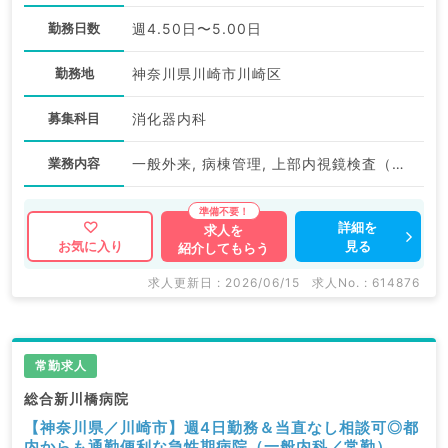
勤務日数
週4.50日〜5.00日
勤務地
神奈川県川崎市川崎区
募集科目
消化器内科
業務内容
一般外来, 病棟管理, 上部内視鏡検査（ＧＦ）, 下部内視鏡検査（ＣＦ）
詳細を
求人を
見る
お気に入り
紹介してもらう
求人更新日 : 2026/06/15
求人No. : 614876
常勤求人
総合新川橋病院
【神奈川県／川崎市】週4日勤務＆当直なし相談可◎都
内からも通勤便利な急性期病院（一般内科／常勤）