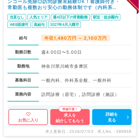
ンコール免除◎訪問診療未経験OK！看護師付き・
常勤医も複数おり安心の勤務体制です（内科系／
常勤）
当直なし
人気エリア
週4日以下の常勤勤務
駅近・徒歩圏内
WEB面接可
高給与
2027年4月入職可
給与
年収1,480万円 ～ 2,100万円
勤務日数
週4.00日〜5.00日
勤務地
神奈川県川崎市多摩区
募集科目
一般内科、外科系全般、一般外科
業務内容
訪問診療（居宅）, 訪問診療（施設）
詳細を
求人を
見る
お気に入り
紹介してもらう
求人更新日 : 2026/07/03
求人No. : 589959