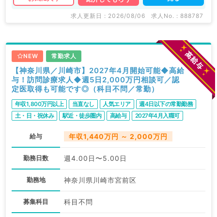
求人更新日 : 2026/08/06
求人No. : 888787
NEW
常勤求人
【神奈川県／川崎市】2027年4月開始可能◆高給
与！訪問診療求人◆週5日2,000万円相談可／認
定医取得も可能です◎（科目不問／常勤）
年収1,800万円以上
当直なし
人気エリア
週4日以下の常勤勤務
土・日・祝休み
駅近・徒歩圏内
高給与
2027年4月入職可
給与
年収1,440万円 ～ 2,000万円
勤務日数
週4.00日〜5.00日
勤務地
神奈川県川崎市宮前区
募集科目
科目不問