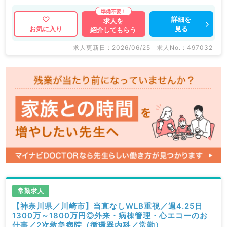
マイナビDOCTORでは病院やクリニックなどの医療機
詳細を
求人を
見る
お気に入り
紹介してもらう
関求人はもちろんのこと、
掲載情報以外にも産業医等の企業系求人も多数扱ってい
求人更新日 : 2026/06/25
求人No. : 497032
ます。
求人内容の詳細等はお気軽にお問合せ下さい。
常勤求人
【神奈川県／川崎市】当直なしWLB重視／週4.25日
1300万～1800万円◎外来・病棟管理・心エコーのお
仕事／2次救急病院（循環器内科／常勤）