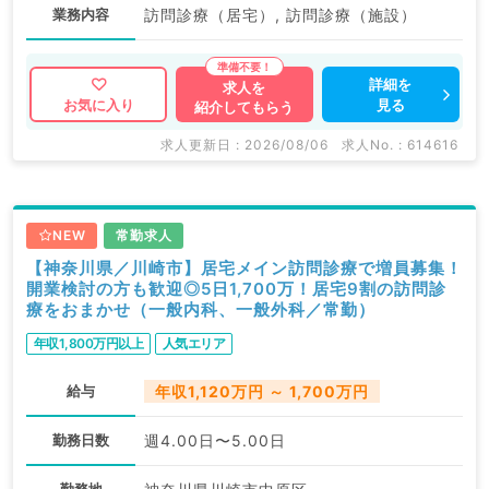
業務内容
訪問診療（居宅）, 訪問診療（施設）
詳細を
求人を
見る
お気に入り
紹介してもらう
求人更新日 : 2026/08/06
求人No. : 614616
NEW
常勤求人
【神奈川県／川崎市】居宅メイン訪問診療で増員募集！
開業検討の方も歓迎◎5日1,700万！居宅9割の訪問診
療をおまかせ（一般内科、一般外科／常勤）
年収1,800万円以上
人気エリア
給与
年収1,120万円 ～ 1,700万円
勤務日数
週4.00日〜5.00日