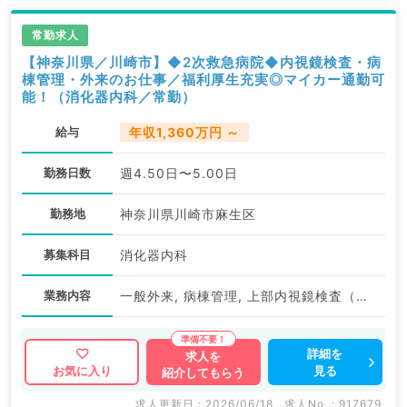
常勤求人
【神奈川県／川崎市】◆2次救急病院◆内視鏡検査・病
棟管理・外来のお仕事／福利厚生充実◎マイカー通勤可
能！（消化器内科／常勤）
給与
年収1,360万円 ～
勤務日数
週4.50日〜5.00日
勤務地
神奈川県川崎市麻生区
募集科目
消化器内科
業務内容
一般外来, 病棟管理, 上部内視鏡検査（ＧＦ）, 下部内視鏡検査（ＣＦ）
詳細を
求人を
見る
お気に入り
紹介してもらう
求人更新日 : 2026/06/18
求人No. : 917679