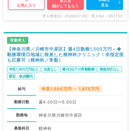
求人を
見る
お気に入り
紹介してもらう
求人更新日 : 2026/07/30
求人No. : 651753
常勤求人
【神奈川県／川崎市中原区】週4日勤務1,500万円～◆
勤務環境◎地域に根差した精神科クリニック！非指定医
も応募可（精神科／常勤）
年収1,800万円以上
当直なし
週4日以下の常勤勤務
救急対応なし
駅近・徒歩圏内
給与
年収1,500万円 ～ 1,875万円
勤務日数
週4.00日〜5.00日
勤務地
神奈川県川崎市中原区
募集科目
精神科