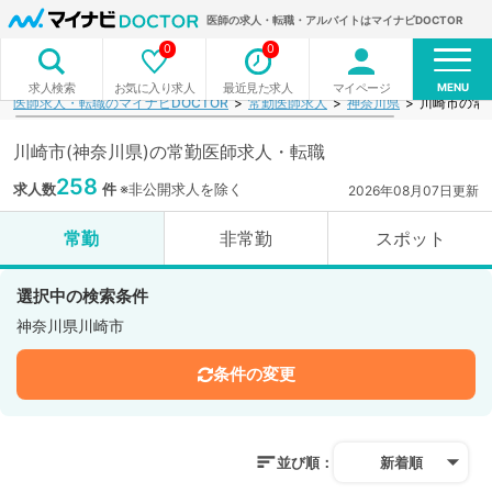
医師の求人・転職・アルバイトはマイナビDOCTOR
0
0
MENU
お気に入り求人
最近見た求人
マイページ
求人検索
医師求人・転職のマイナビDOCTOR
常勤医師求人
神奈川県
川崎市の常
川崎市(神奈川県)の常勤医師求人・転職
258
求人数
件
※非公開求人を除く
2026年08月07日更新
常勤
非常勤
スポット
選択中の検索条件
神奈川県川崎市
条件の変更
並び順：
新着順