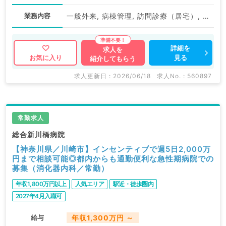
業務内容
一般外来, 病棟管理, 訪問診療（居宅）, 訪問診療（施設）
詳細を
求人を
見る
お気に入り
紹介してもらう
求人更新日 : 2026/06/18
求人No. : 560897
常勤求人
総合新川橋病院
【神奈川県／川崎市】インセンティブで週5日2,000万
円まで相談可能◎都内からも通勤便利な急性期病院での
募集（消化器内科／常勤）
年収1,800万円以上
人気エリア
駅近・徒歩圏内
2027年4月入職可
給与
年収1,300万円 ～