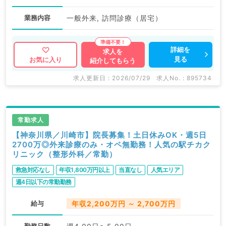
業務内容
一般外来, 訪問診療（居宅）
詳細を
求人を
見る
お気に入り
紹介してもらう
求人更新日 : 2026/07/29
求人No. : 895734
常勤求人
【神奈川県／川崎市】院長募集！土日休みOK・週5日
2700万◎外来診療のみ・オペ無勤務！人気の駅チカク
リニック（整形外科／常勤）
救急対応なし
年収1,800万円以上
当直なし
人気エリア
週4日以下の常勤勤務
給与
年収2,200万円 ～ 2,700万円
勤務日数