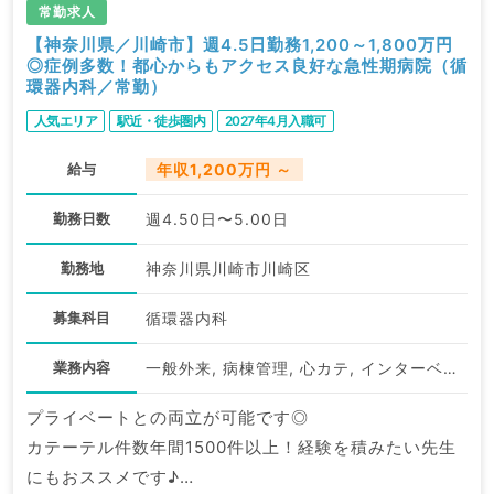
常勤求人
【神奈川県／川崎市】週4.5日勤務1,200～1,800万円
◎症例多数！都心からもアクセス良好な急性期病院（循
環器内科／常勤）
人気エリア
駅近・徒歩圏内
2027年4月入職可
給与
年収1,200万円 ～
勤務日数
週4.50日〜5.00日
勤務地
神奈川県川崎市川崎区
募集科目
循環器内科
業務内容
一般外来, 病棟管理, 心カテ, インターベンション治療
プライベートとの両立が可能です◎
カテーテル件数年間1500件以上！経験を積みたい先生
にもおススメです♪