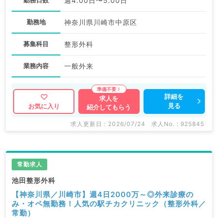
週4.00日〜5.00日
勤務地
神奈川県川崎市中原区
募集科目
整形外科
業務内容
一般外来
詳細を
求人を
見る
お気に入り
紹介してもらう
求人更新日 : 2026/07/24
求人No. : 925845
常勤求人
池田整形外科
【神奈川県／川崎市】週4日2000万～◎外来診療の
み・オペ無勤務！人気の駅チカクリニック（整形外科／
常勤）