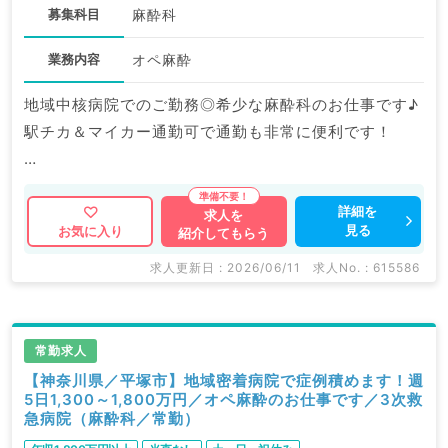
募集科目
麻酔科
業務内容
オペ麻酔
地域中核病院でのご勤務◎希少な麻酔科のお仕事です♪
駅チカ＆マイカー通勤可で通勤も非常に便利です！
マイナビDOCTORでは病院やクリニックなどの医療機
関求人はもちろんのこと、
詳細を
求人を
見る
お気に入り
紹介してもらう
掲載情報以外にも産業医等の企業系求人も多数扱ってい
ます。
求人更新日 : 2026/06/11
求人No. : 615586
求人内容の詳細等はお気軽にお問合せ下さい。
常勤求人
【神奈川県／平塚市】地域密着病院で症例積めます！週
5日1,300～1,800万円／オペ麻酔のお仕事です／3次救
急病院（麻酔科／常勤）