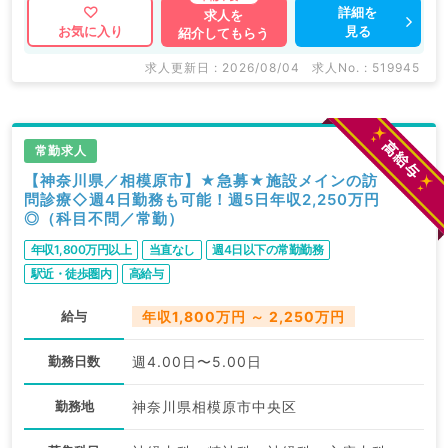
詳細を
求人を
見る
お気に入り
紹介してもらう
求人更新日 : 2026/08/04
求人No. : 519945
常勤求人
【神奈川県／相模原市】★急募★施設メインの訪
問診療◇週4日勤務も可能！週5日年収2,250万円
◎（科目不問／常勤）
年収1,800万円以上
当直なし
週4日以下の常勤勤務
駅近・徒歩圏内
高給与
給与
年収1,800万円 ～ 2,250万円
勤務日数
週4.00日〜5.00日
勤務地
神奈川県相模原市中央区