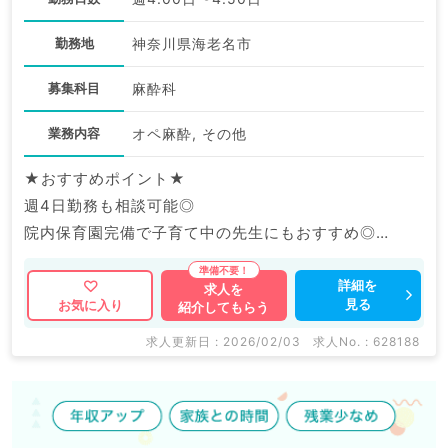
勤務地
神奈川県海老名市
募集科目
麻酔科
業務内容
オペ麻酔, その他
★おすすめポイント★
週4日勤務も相談可能◎
院内保育園完備で子育て中の先生にもおすすめ◎
福利厚生充実の大手グループ病院でのご勤務です。
詳細を
求人を
見る
お気に入り
紹介してもらう
マイナビDOCTORでは病院やクリニックなどの医療機
関求人はもちろんのこと、
求人更新日 : 2026/02/03
求人No. : 628188
産業医等の企業系求人も多数扱っています。
求人内容の詳細等はお気軽にお問合せ下さい。