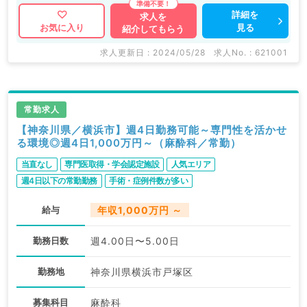
載情報以外にも産業医等の企業系求人も多数扱っていま
詳細を
求人を
見る
お気に入り
紹介してもらう
す。 求人内容の詳細等はお気軽にお問合せ下さい。
求人更新日 : 2024/05/28
求人No. : 621001
常勤求人
【神奈川県／横浜市】週4日勤務可能～専門性を活かせ
る環境◎週4日1,000万円～（麻酔科／常勤）
当直なし
専門医取得・学会認定施設
人気エリア
週4日以下の常勤勤務
手術・症例件数が多い
給与
年収1,000万円 ～
勤務日数
週4.00日〜5.00日
勤務地
神奈川県横浜市戸塚区
募集科目
麻酔科