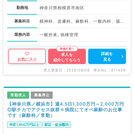
勤務地
神奈川県相模原市南区
募集科目
精神科、皮膚科、麻酔科、一般内科、循環器内科、呼吸器内科、消化器内科、内分泌・代謝内科、腎臓内科、老年内科、外科系全般、一般外科
業務内容
一般外来, 病棟管理
詳細を
求人を
見る
お気に入り
紹介してもらう
求人更新日 : 2020/08/06
求人No. : 611409
常勤求人
募集停止
【神奈川県／横浜市】週4.5日1,300万円～2,000万円
◎駅チカでアクセス抜群☆病院にてオペ麻酔のお仕事
です（麻酔科／常勤）
年収1,800万円以上
駅近・徒歩圏内