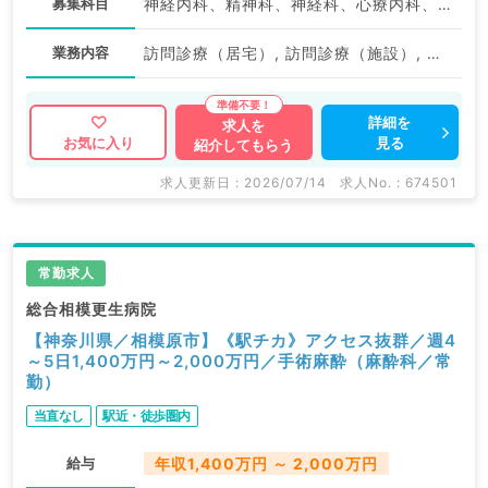
募集科目
神経内科、精神科、神経科、心療内科、アレルギー科、リウマチ科、小児科、整形外科、形成外科、美容外科、脳神経外科、呼吸器外科、心臓血管外科、小児外科、泌尿器科、産婦人科、産科、婦人科、眼科、耳鼻咽喉科、気管食道科、リハビリテーション科、麻酔科、ペインクリニック、人工透析科、緩和ケア科、一般内科、循環器内科、呼吸器内科、消化器内科、内分泌・代謝内科、腎臓内科、老年内科、血液内科、外科系全般、一般外科、消化器外科、乳腺外科、総合診療科、健診・人間ドック、救急科・ＩＣＵ、病理科、基礎医学系、膠原病科、スポーツ整形外科、大腸・肛門外科、産業医、脊髄・脊椎外科
業務内容
訪問診療（居宅）, 訪問診療（施設）, その他, その他
詳細を
求人を
見る
お気に入り
紹介してもらう
求人更新日 : 2026/07/14
求人No. : 674501
常勤求人
総合相模更生病院
【神奈川県／相模原市】《駅チカ》アクセス抜群／週4
～5日1,400万円～2,000万円／手術麻酔（麻酔科／常
勤）
当直なし
駅近・徒歩圏内
給与
年収1,400万円 ～ 2,000万円