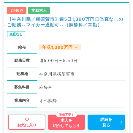
NEW
常勤求人
【神奈川県／横須賀市】週5日1,390万円◎当直なしの
ご勤務～マイカー通勤可～（麻酔科／常勤）
当直なし
給与
年収1,390万円 ～
勤務日数
週5.00日〜5.50日
勤務地
神奈川県横須賀市
募集科目
麻酔科
業務内容
オペ麻酔
詳細を
求人を
見る
お気に入り
紹介してもらう