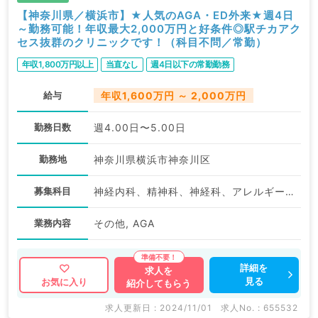
【神奈川県／横浜市】★人気のAGA・ED外来★週4日
～勤務可能！年収最大2,000万円と好条件◎駅チカアク
セス抜群のクリニックです！（科目不問／常勤）
年収1,800万円以上
当直なし
週4日以下の常勤勤務
給与
年収1,600万円 ～ 2,000万円
勤務日数
週4.00日〜5.00日
勤務地
神奈川県横浜市神奈川区
募集科目
神経内科、精神科、神経科、アレルギー科、リウマチ科、小児科、整形外科、形成外科、美容外科、脳神経外科、呼吸器外科、心臓血管外科、小児外科、皮膚科、泌尿器科、産婦人科、産科、婦人科、眼科、耳鼻咽喉科、気管食道科、放射線科、リハビリテーション科、麻酔科、ペインクリニック、人工透析科、緩和ケア科、一般内科、循環器内科、呼吸器内科、消化器内科、内分泌・代謝内科、腎臓内科、血液内科、外科系全般、一般外科、消化器外科、乳腺外科、総合診療科、美容皮膚科、健診・人間ドック、救急科・ＩＣＵ、病理科、基礎医学系、膠原病科、スポーツ整形外科、大腸・肛門外科、産業医、脊髄・脊椎外科
業務内容
その他, AGA
詳細を
求人を
見る
お気に入り
紹介してもらう
求人更新日 : 2024/11/01
求人No. : 655532