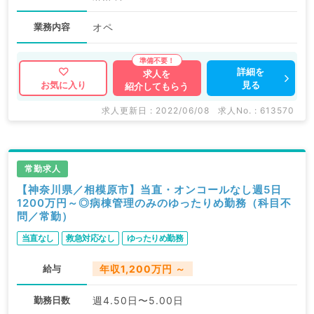
業務内容
オペ
詳細を
求人を
見る
お気に入り
紹介してもらう
求人更新日 : 2022/06/08
求人No. : 613570
常勤求人
【神奈川県／相模原市】当直・オンコールなし週5日
1200万円～◎病棟管理のみのゆったりめ勤務（科目不
問／常勤）
当直なし
救急対応なし
ゆったりめ勤務
給与
年収1,200万円 ～
勤務日数
週4.50日〜5.00日