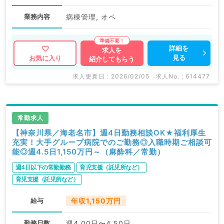
業務内容
病棟管理, オペ
詳細を
求人を
見る
お気に入り
紹介してもらう
求人更新日 : 2026/02/05
求人No. : 614477
常勤求人
【神奈川県／海老名市】週4日勤務相談OK★福利厚生
充実！大手グループ病院でのご勤務◎入職時期ご相談可
能◎週4.5日1,150万円～（麻酔科／常勤）
週4日以下の常勤勤務
育児支援（託児所など）
育児支援（託児所など）
給与
年収1,150万円
勤務日数
週4.00日〜4.50日