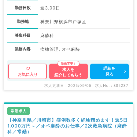
勤務日数
週3.00日
勤務地
神奈川県横浜市戸塚区
募集科目
麻酔科
業務内容
病棟管理, オペ麻酔
詳細を
求人を
見る
お気に入り
紹介してもらう
求人更新日 : 2025/09/05
求人No. : 885237
常勤求人
【神奈川県／川崎市】症例数多く経験積めます！週5日
1,000万円～／オペ麻酔のお仕事／2次救急病院（麻酔
科／常勤）