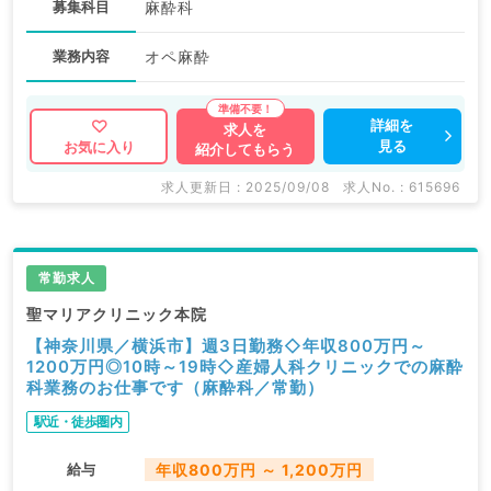
募集科目
麻酔科
業務内容
オペ麻酔
詳細を
求人を
見る
お気に入り
紹介してもらう
求人更新日 : 2025/09/08
求人No. : 615696
常勤求人
聖マリアクリニック本院
【神奈川県／横浜市】週3日勤務◇年収800万円～
1200万円◎10時～19時◇産婦人科クリニックでの麻酔
科業務のお仕事です（麻酔科／常勤）
駅近・徒歩圏内
給与
年収800万円 ～ 1,200万円