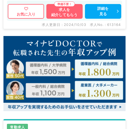
詳細を
求人を
見る
お気に入り
紹介してもらう
求人更新日 : 2024/10/03
求人No. : 613164
常勤求人