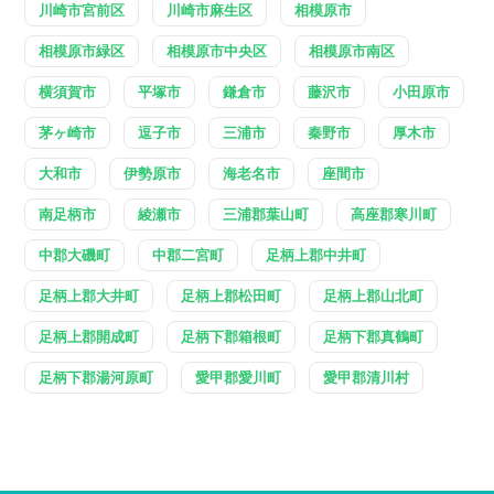
川崎市宮前区
川崎市麻生区
相模原市
相模原市緑区
相模原市中央区
相模原市南区
横須賀市
平塚市
鎌倉市
藤沢市
小田原市
茅ヶ崎市
逗子市
三浦市
秦野市
厚木市
大和市
伊勢原市
海老名市
座間市
南足柄市
綾瀬市
三浦郡葉山町
高座郡寒川町
中郡大磯町
中郡二宮町
足柄上郡中井町
足柄上郡大井町
足柄上郡松田町
足柄上郡山北町
足柄上郡開成町
足柄下郡箱根町
足柄下郡真鶴町
足柄下郡湯河原町
愛甲郡愛川町
愛甲郡清川村