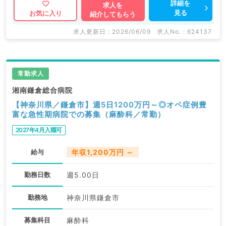
マイナビDOCTORでは病院やクリニックなどの医療機
詳細を
求人を
見る
お気に入り
紹介してもらう
関求人はもちろんのこと、
掲載情報以外にも産業医等の企業系求人も多数扱ってい
求人更新日 : 2026/06/09
求人No. : 624137
ます。
求人内容の詳細等はお気軽にお問合せ下さい。
常勤求人
湘南鎌倉総合病院
【神奈川県／鎌倉市】週5日1200万円～◎オペ症例豊
富な急性期病院での募集（麻酔科／常勤）
2027年4月入職可
給与
年収1,200万円 ～
勤務日数
週5.00日
勤務地
神奈川県鎌倉市
募集科目
麻酔科