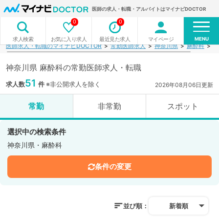
医師の求人・転職・アルバイトはマイナビDOCTOR
0
0
MENU
お気に入り求人
最近見た求人
マイページ
求人検索
医師求人・転職のマイナビDOCTOR
常勤医師求人
神奈川県
麻酔科
検
神奈川県 麻酔科の常勤医師求人・転職
51
求人数
件
※非公開求人を除く
2026年08月06日更新
常勤
非常勤
スポット
選択中の検索条件
神奈川県・麻酔科
条件の変更
並び順：
新着順