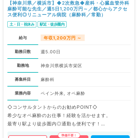
【神奈川県／横浜市】◆2次救急◆産科・心臓血管外科
麻酔可能な先生／週5日1,200万円～／都心からアクセ
ス便利◎リニューアル病院（麻酔科／常勤）
土・日・祝休み
駅近・徒歩圏内
給与
年収1,200万円 ～
勤務日数
週5.00日
勤務地
神奈川県横浜市栄区
募集科目
麻酔科
業務内容
ペイン外来, オペ麻酔
◇コンサルタントからのお勧めPOINT◇
希少なオペ麻酔のお仕事！経験を活かせます。
最寄り駅より徒歩圏内◎通勤も便利です！