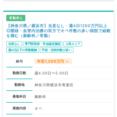
常勤求人
【神奈川県／横浜市】当直なし・週4日1200万円以上
◎開頭・血管内治療の双方でオペ件数の多い病院で経験
を積む（麻酔科／常勤）
当直なし
専門医取得・学会認定施設
人気エリア
週4日以下の常勤勤務
手術・症例件数が多い
給与
年収1,200万円 ～
勤務日数
週4.00日〜5.00日
勤務地
神奈川県横浜市青葉区
募集科目
麻酔科
業務内容
オペ