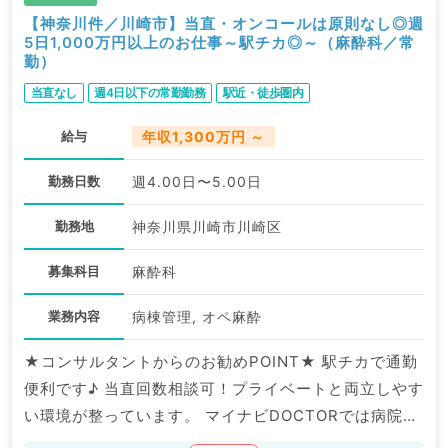
【神奈川件／川崎市】当直・オンコールは原則なし◎週
5日1,000万円以上のお仕事～駅チカ◎～（麻酔科／常
勤）
当直なし
週4日以下の常勤勤務
駅近・徒歩圏内
給与
年収1,300万円 ～
勤務日数
週4.00日〜5.00日
勤務地
神奈川県川崎市川崎区
募集科目
麻酔科
業務内容
病棟管理, オペ麻酔
★コンサルタントからのお勧めPOINT★ 駅チカで通勤
便利です♪ 当直回数相談可！プライベートと両立しやす
い環境が整っています。 マイナビDOCTORでは病院や
クリニックなどの医療機関求人はもちろんのこと、 掲