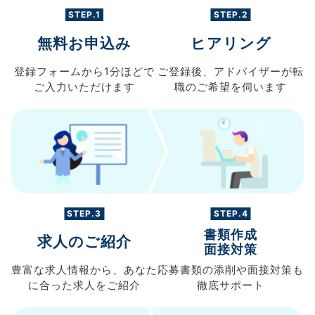
STEP.1
STEP.2
無料お申込み
ヒアリング
登録フォームから
1分ほどで
ご登録後、
アドバイザーが転
ご入力
いただけます
職の
ご希望を伺います
STEP.3
STEP.4
書類作成
求人のご紹介
面接対策
豊富な求人情報から、
あなた
応募書類の
添削や面接対策も
に合った求人を
ご紹介
徹底サポート