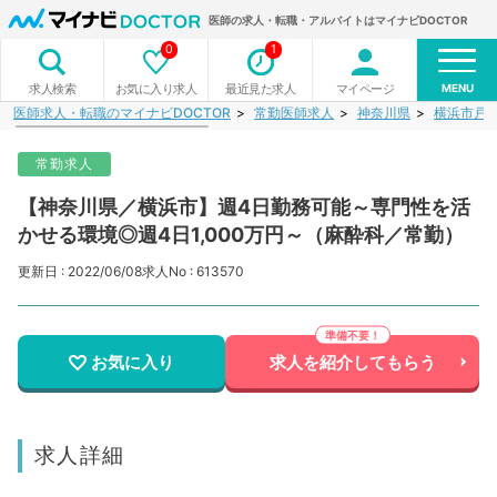
医師の求人・転職・アルバイトはマイナビDOCTOR
0
1
MENU
お気に入り求人
最近見た求人
マイページ
求人検索
医師求人・転職のマイナビDOCTOR
常勤医師求人
神奈川県
横浜市戸
常勤求人
【神奈川県／横浜市】週4日勤務可能～専門性を活
かせる環境◎週4日1,000万円～（麻酔科／常勤）
更新日 : 2022/06/08
求人No : 613570
お気に入り
求人を紹介してもらう
求人詳細