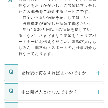
件などをおうかがいし、ご希望にマッチし
たご入職先をご紹介するサービスです。
「自宅から近い病院を紹介してほしい」
「医療機器が充実した病院で働きたい」
「年収1,500万円以上の病院を探してい
る」など、さまざまなご要望をキャリアパ
ートナーにお伝えください。常勤求人はも
ちろん、非常勤・スポットのお仕事紹介も
行なっております。
登録後は何をすればよいのですか
ご登録いただきましたら、弊社担当者がご
登録内容を確認し、その後メールもしくは
非公開求人とはなんですか？
お電話にて次のステップのご案内をいたし
ます。通常、5営業日以内にはご連絡をせて
マイナビDOCTORで取り扱っている求人の