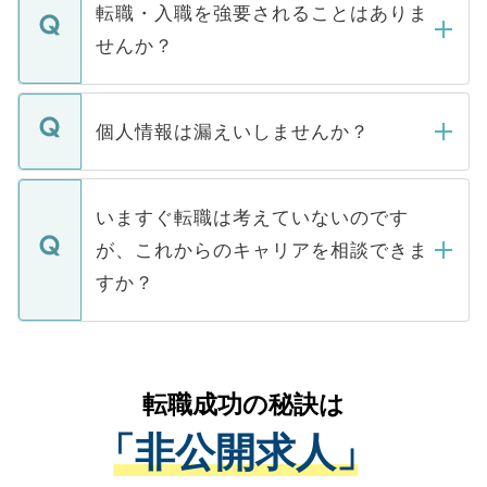
いただきますので、しばらくお待ちくださ
うち約3割は、Webサイトからご覧いただ
転職・入職を強要されることはありま
い。
けない「非公開求人」です。非公開求人は
せんか？
下記の理由によって、一般には公開してい
ません。
転職・入職を強要することは一切ありませ
ん。また、仮に応募先から内定をいただい
個人情報は漏えいしませんか？
■応募殺到を避けるため 人気のある医療機
たとしても、ご本人が納得しない限り、内
関を公にしてしまうと、応募が殺到する場
定を承諾する必要はありません。内定先へ
個人情報が漏えいすることはありませんの
合があります。 選考を効率よく行うため
の辞退の連絡はキャリアパートナーが行い
で、ご安心ください。当サイトからの登録
いますぐ転職は考えていないのです
に、医療機関が求める条件に合った人材の
ますので、ご安心ください。
などで収集したご登録者様の個人情報は、
が、これからのキャリアを相談できま
みを人材紹介会社に依頼するケースが増え
ご本人のキャリアアップおよび転職活動の
ています。
すか？
支援を目的に使用いたします。お預かりし
ているすべての個人データはご本人の許可
お気軽にご相談ください。先生専任のキャ
なく、医療機関側に開示したり、第三者に
リアパートナーが将来のご希望などをおう
提供することは一切ありません。また弊社
かがいして、現在の医療機関の状況や紹介
転職成功の秘訣は
は、個人情報の取り扱いについての厳密な
経験をまじえながら、適切なアドバイスを
管理基準を満たした事業者のみに付与され
「非公開求人」
させていただきます。すぐにご転職をされ
る、プライバシーマークを取得済みです。
ない方には、長期的なサポートが可能です
ご登録いただいた個人情報は、SSL（デー