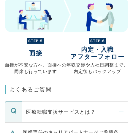
STEP.5
STEP.6
内定・入職
面接
アフターフォロー
面接が不安な方へ、
面接への
年収交渉や
入社日調整まで、
同席も
行っています
内定後もバックアップ
よくあるご質問
医療転職支援サービスとは？
医師専任のキャリアパートナーがご希望条