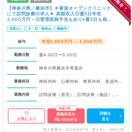
【神奈川県／横浜市】★新規オープンクリニック
にて訪問診療の求人★ 高額収入◎週5日年収
2,000万円～◎管理医師手当もあり♦週3日も相談
可★ 土日祝み！福利厚生充実♦（内科系,外科系／
当直なし
土・日・祝休み
高給与
常勤）
給与
年収1,400万円 ～ 2,500万円
勤務日数
週4.00日〜5.00日
勤務地
神奈川県横浜市青葉区
募集科目
神経内科、心療内科、整形外科、形成外科、美容外科、脳神経外科、呼吸器外科、心臓血管外科、小児外科、泌尿器科、一般内科、循環器内科、呼吸器内科、消化器内科、内分泌・代謝内科、腎臓内科、老年内科、外科系全般、一般外科、消化器外科、乳腺外科、膠原病科、スポーツ整形外科、大腸・肛門外科、脊髄・脊椎外科
業務内容
訪問診療（居宅）, 訪問診療（施設）, その他
詳細を
募集状況を
見る
お気に入り
問い合わせる
求人更新日 : 2024/06/10
求人No. : 699228