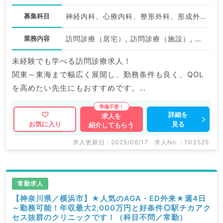
募集科目
神経内科、心療内科、整形外科、形成外科、美容外科、脳神経外科、呼吸器外科、心臓血管外科、小児外科、泌尿器科、一般内科、循環器内科、呼吸器内科、消化器内科、内分泌・代謝内科、腎臓内科、老年内科、外科系全般、一般外科、消化器外科、乳腺外科、膠原病科、スポーツ整形外科、大腸・肛門外科、脊髄・脊椎外科
業務内容
訪問診療（居宅）, 訪問診療（施設）, その他
未経験でも学べる訪問診療求人！
関東～東海まで幅広く展開し、勤務条件も良く、QOL
を高めたい先生にもおすすめです。
横浜にて新規OPENを4月に予定しており、役職採用な
ども検討可。
詳細を
求人を
見る
お気に入り
紹介してもらう
状況に合わせ、条件提示をいただけますので、ぜひご検
討ください。
求人更新日 : 2025/06/17
求人No. : 703525
マイナビDOCTORでは病院やクリニックなどの医療機
関求人はもちろんのこと、
常勤求人
掲載情報以外にも産業医等の企業系求人も多数扱ってい
【神奈川県／横浜市】★人気のAGA・ED外来★週4日
～勤務可能！年収最大2,000万円と好条件◎駅チカアク
ます。
セス抜群のクリニックです！（科目不問／常勤）
求人内容の詳細等はお気軽にお問合せ下さい。