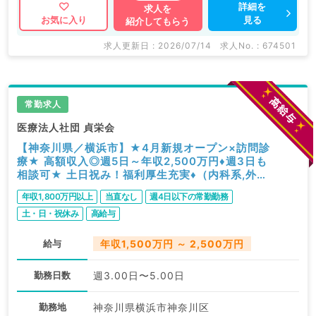
詳細を
求人を
見る
お気に入り
紹介してもらう
求人更新日 : 2026/07/14
求人No. : 674501
常勤求人
医療法人社団 貞栄会
【神奈川県／横浜市】★4月新規オープン×訪問診
療★ 高額収入◎週5日～年収2,500万円♦週3日も
相談可★ 土日祝み！福利厚生充実♦（内科系,外科
系／常勤）
年収1,800万円以上
当直なし
週4日以下の常勤勤務
土・日・祝休み
高給与
給与
年収1,500万円 ～ 2,500万円
勤務日数
週3.00日〜5.00日
勤務地
神奈川県横浜市神奈川区