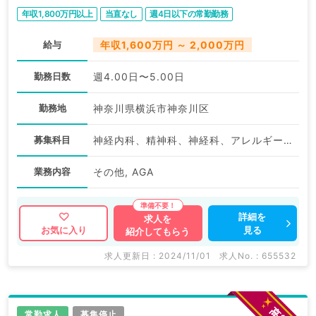
年収1,800万円以上
当直なし
週4日以下の常勤勤務
給与
年収1,600万円 ～ 2,000万円
勤務日数
週4.00日〜5.00日
勤務地
神奈川県横浜市神奈川区
募集科目
神経内科、精神科、神経科、アレルギー科、リウマチ科、小児科、整形外科、形成外科、美容外科、脳神経外科、呼吸器外科、心臓血管外科、小児外科、皮膚科、泌尿器科、産婦人科、産科、婦人科、眼科、耳鼻咽喉科、気管食道科、放射線科、リハビリテーション科、麻酔科、ペインクリニック、人工透析科、緩和ケア科、一般内科、循環器内科、呼吸器内科、消化器内科、内分泌・代謝内科、腎臓内科、血液内科、外科系全般、一般外科、消化器外科、乳腺外科、総合診療科、美容皮膚科、健診・人間ドック、救急科・ＩＣＵ、病理科、基礎医学系、膠原病科、スポーツ整形外科、大腸・肛門外科、産業医、脊髄・脊椎外科
業務内容
その他, AGA
詳細を
求人を
見る
お気に入り
紹介してもらう
求人更新日 : 2024/11/01
求人No. : 655532
常勤求人
募集停止