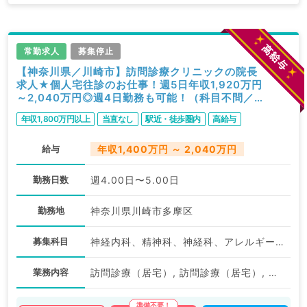
常勤求人
募集停止
【神奈川県／川崎市】訪問診療クリニックの院長
求人★個人宅往診のお仕事！週5日年収1,920万円
～2,040万円◎週4日勤務も可能！（科目不問／
常勤）
年収1,800万円以上
当直なし
駅近・徒歩圏内
高給与
給与
年収1,400万円 ～ 2,040万円
勤務日数
週4.00日〜5.00日
勤務地
神奈川県川崎市多摩区
募集科目
神経内科、精神科、神経科、アレルギー科、リウマチ科、小児科、整形外科、形成外科、美容外科、脳神経外科、呼吸器外科、心臓血管外科、小児外科、皮膚科、泌尿器科、産婦人科、産科、婦人科、眼科、耳鼻咽喉科、気管食道科、放射線科、リハビリテーション科、麻酔科、ペインクリニック、人工透析科、緩和ケア科、一般内科、循環器内科、呼吸器内科、消化器内科、内分泌・代謝内科、腎臓内科、老年内科、血液内科、外科系全般、一般外科、消化器外科、乳腺外科、総合診療科、美容皮膚科、健診・人間ドック、救急科・ＩＣＵ、病理科、基礎医学系、膠原病科、スポーツ整形外科、大腸・肛門外科、産業医、脊髄・脊椎外科
業務内容
訪問診療（居宅）, 訪問診療（居宅）, その他