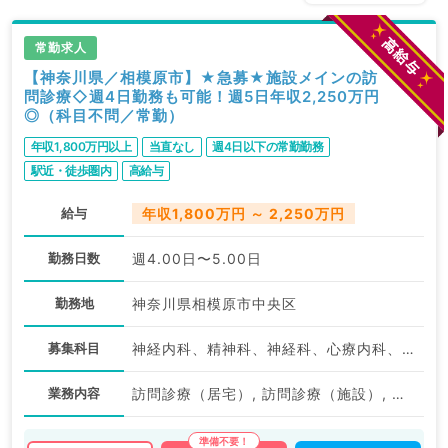
常勤求人
【神奈川県／相模原市】★急募★施設メインの訪
問診療◇週4日勤務も可能！週5日年収2,250万円
◎（科目不問／常勤）
年収1,800万円以上
当直なし
週4日以下の常勤勤務
駅近・徒歩圏内
高給与
給与
年収1,800万円 ～ 2,250万円
勤務日数
週4.00日〜5.00日
勤務地
神奈川県相模原市中央区
募集科目
神経内科、精神科、神経科、心療内科、アレルギー科、リウマチ科、小児科、整形外科、形成外科、美容外科、脳神経外科、呼吸器外科、心臓血管外科、小児外科、泌尿器科、産婦人科、産科、婦人科、眼科、耳鼻咽喉科、気管食道科、リハビリテーション科、麻酔科、ペインクリニック、人工透析科、緩和ケア科、一般内科、循環器内科、呼吸器内科、消化器内科、内分泌・代謝内科、腎臓内科、老年内科、血液内科、外科系全般、一般外科、消化器外科、乳腺外科、総合診療科、健診・人間ドック、救急科・ＩＣＵ、病理科、基礎医学系、膠原病科、スポーツ整形外科、大腸・肛門外科、産業医、脊髄・脊椎外科
業務内容
訪問診療（居宅）, 訪問診療（施設）, その他, その他