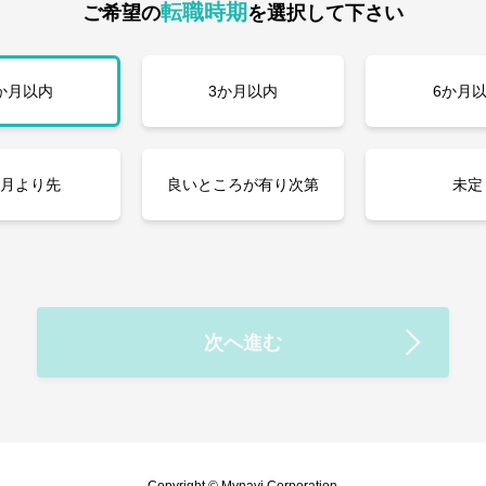
転職時期
ご希望の
を選択して下さい
か月以内
3か月以内
6か月
か月より先
良いところが有り次第
未定
次へ進む