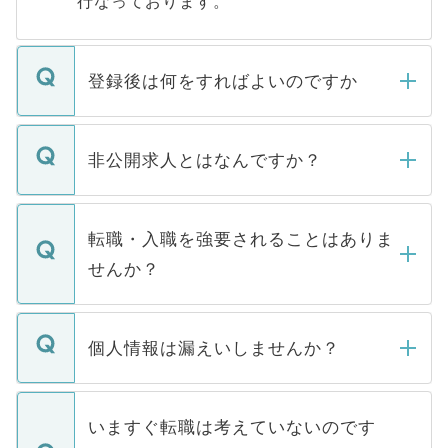
行なっております。
登録後は何をすればよいのですか
ご登録いただきましたら、弊社担当者がご
登録内容を確認し、その後メールもしくは
非公開求人とはなんですか？
お電話にて次のステップのご案内をいたし
ます。通常、5営業日以内にはご連絡をせて
マイナビDOCTORで取り扱っている求人の
いただきますので、しばらくお待ちくださ
うち約3割は、Webサイトからご覧いただ
転職・入職を強要されることはありま
い。
けない「非公開求人」です。非公開求人は
せんか？
下記の理由によって、一般には公開してい
ません。
転職・入職を強要することは一切ありませ
ん。また、仮に応募先から内定をいただい
個人情報は漏えいしませんか？
■応募殺到を避けるため 人気のある医療機
たとしても、ご本人が納得しない限り、内
関を公にしてしまうと、応募が殺到する場
定を承諾する必要はありません。内定先へ
個人情報が漏えいすることはありませんの
合があります。 選考を効率よく行うため
の辞退の連絡はキャリアパートナーが行い
で、ご安心ください。当サイトからの登録
いますぐ転職は考えていないのです
に、医療機関が求める条件に合った人材の
ますので、ご安心ください。
などで収集したご登録者様の個人情報は、