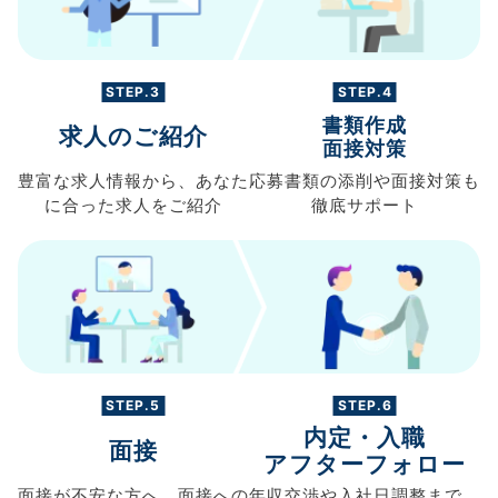
STEP.3
STEP.4
書類作成
求人のご紹介
面接対策
豊富な求人情報から、
あなた
応募書類の
添削や面接対策も
に合った求人を
ご紹介
徹底サポート
STEP.5
STEP.6
内定・入職
面接
アフターフォロー
面接が不安な方へ、
面接への
年収交渉や
入社日調整まで、