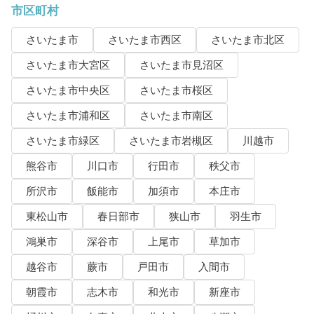
市区町村
さいたま市
さいたま市西区
さいたま市北区
さいたま市大宮区
さいたま市見沼区
さいたま市中央区
さいたま市桜区
さいたま市浦和区
さいたま市南区
さいたま市緑区
さいたま市岩槻区
川越市
熊谷市
川口市
行田市
秩父市
所沢市
飯能市
加須市
本庄市
東松山市
春日部市
狭山市
羽生市
鴻巣市
深谷市
上尾市
草加市
越谷市
蕨市
戸田市
入間市
朝霞市
志木市
和光市
新座市