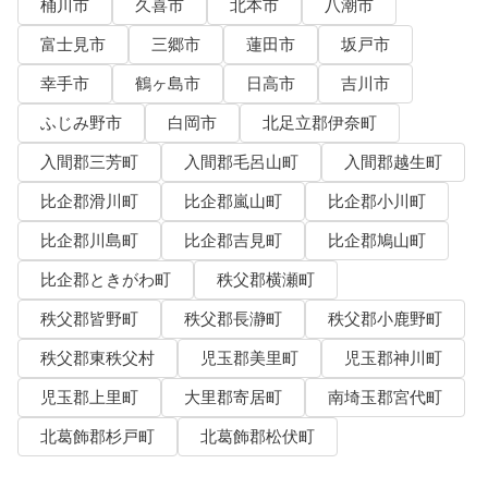
桶川市
久喜市
北本市
八潮市
富士見市
三郷市
蓮田市
坂戸市
幸手市
鶴ヶ島市
日高市
吉川市
ふじみ野市
白岡市
北足立郡伊奈町
入間郡三芳町
入間郡毛呂山町
入間郡越生町
比企郡滑川町
比企郡嵐山町
比企郡小川町
比企郡川島町
比企郡吉見町
比企郡鳩山町
比企郡ときがわ町
秩父郡横瀬町
秩父郡皆野町
秩父郡長瀞町
秩父郡小鹿野町
秩父郡東秩父村
児玉郡美里町
児玉郡神川町
児玉郡上里町
大里郡寄居町
南埼玉郡宮代町
北葛飾郡杉戸町
北葛飾郡松伏町