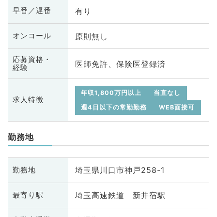
有り
早番／遅番
原則無し
オンコール
応募資格・
医師免許、保険医登録済
経験
年収1,800万円以上
当直なし
求人特徴
週4日以下の常勤勤務
WEB面接可
勤務地
埼玉県川口市神戸258-1
勤務地
埼玉高速鉄道 新井宿駅
最寄り駅