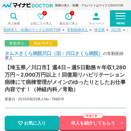
医師の求人・転職・アルバイトはマイナビDOCTOR
0
1
MENU
お気に入り求人
最近見た求人
マイページ
求人検索
医師求人・転職のマイナビDOCTOR
常勤医師求人
埼玉県
川口市
タ
常勤求人
高給与求人
タムスさくら病院川口（旧：川口さくら病院）
の常勤医師
求人
【埼玉県／川口市】週4日～週5日勤務☆年収1,280
万円～2,000万円以上！回復期リハビリテーション
病棟にて病棟管理がメインのゆったりとしたお仕事
内容です！（神経内科／常勤）
更新日 : 2025/08/25
求人No : 769678
お気に入り
求人を紹介してもらう