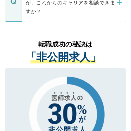
が、これからのキャリアを相談できま
みを人材紹介会社に依頼するケースが増え
ご本人のキャリアアップおよび転職活動の
ています。
すか？
支援を目的に使用いたします。お預かりし
ているすべての個人データはご本人の許可
お気軽にご相談ください。先生専任のキャ
なく、医療機関側に開示したり、第三者に
リアパートナーが将来のご希望などをおう
提供することは一切ありません。また弊社
かがいして、現在の医療機関の状況や紹介
転職成功の秘訣は
は、個人情報の取り扱いについての厳密な
経験をまじえながら、適切なアドバイスを
管理基準を満たした事業者のみに付与され
「非公開求人」
させていただきます。すぐにご転職をされ
る、プライバシーマークを取得済みです。
ない方には、長期的なサポートが可能です
ご登録いただいた個人情報は、SSL（デー
ので、まずはご登録ください。
タ暗号化）によって保護されていますの
で、機密保持に関してもご安心ください。