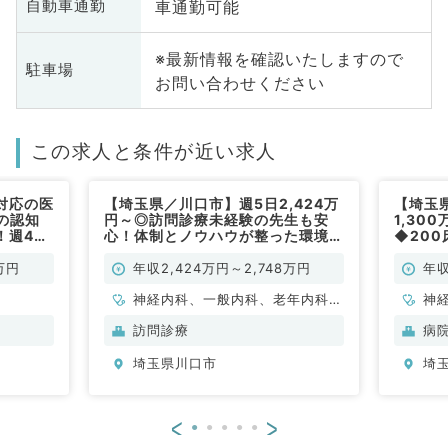
車通勤可能
自動車通勤
※最新情報を確認いたしますので
駐車場
お問い合わせください
この求人と条件が近い求人
対応の医
【埼玉県／川口市】週5日2,424万
【埼玉
の認知
円～◎訪問診療未経験の先生も安
1,30
！週4日
心！体制とノウハウが整った環境＆
◆20
,000万
高収入の訪問診療クリニック（内科
系／常
（神経内
系・外科系／常勤）
万円
年収2,424万円～2,748万円
年収
神経内科、一般内科、老年内科、
神
血液内科、膠原病科
循
訪問診療
病
内
埼玉県川口市
埼
科
<
>