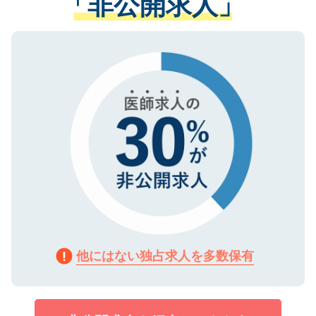
「非公開求人」
る、プライバシーマークを取得済みです。
ない方には、長期的なサポートが可能です
ご登録いただいた個人情報は、SSL（デー
ので、まずはご登録ください。
タ暗号化）によって保護されていますの
で、機密保持に関してもご安心ください。
他にはない独占求人を多数保有