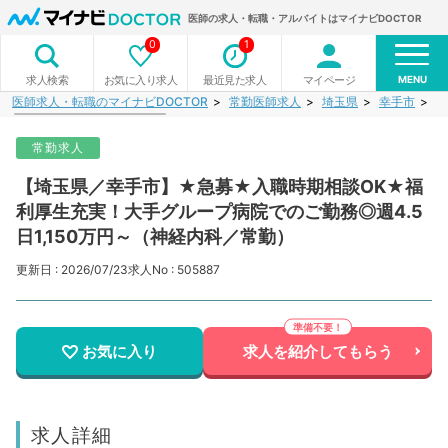
医師の求人・転職・アルバイトはマイナビDOCTOR
0
1
MENU
お気に入り求人
最近見た求人
マイページ
求人検索
医師求人・転職のマイナビDOCTOR
常勤医師求人
埼玉県
幸手市
【
常勤求人
【埼玉県／幸手市】★急募★入職時期相談OK★福
利厚生充実！大手グループ病院でのご勤務◎週4.5
日1,150万円～（神経内科／常勤）
更新日 : 2026/07/23
求人No : 505887
お気に入り
求人を紹介してもらう
求人詳細