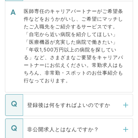
医師専任のキャリアパートナーがご希望条
件などをおうかがいし、ご希望にマッチし
たご入職先をご紹介するサービスです。
「自宅から近い病院を紹介してほしい」
「医療機器が充実した病院で働きたい」
「年収1,500万円以上の病院を探してい
る」など、さまざまなご要望をキャリアパ
ートナーにお伝えください。常勤求人はも
ちろん、非常勤・スポットのお仕事紹介も
行なっております。
登録後は何をすればよいのですか
ご登録いただきましたら、弊社担当者がご
登録内容を確認し、その後メールもしくは
非公開求人とはなんですか？
お電話にて次のステップのご案内をいたし