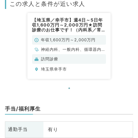
この求人と条件が近い求人
【埼玉県／幸手市】週4日～5日年
収1,600万円～2,000万円★訪問
診療のお仕事です！（内科系／常
勤）
年収1,600万円～2,000万円
神経内科、一般内科、循環器内
科、呼吸器内科、消化器内科、内
訪問診療
分泌・代謝内科、腎臓内科、老年
埼玉県幸手市
内科、血液内科、膠原病科
手当/福利厚生
有り
通勤手当