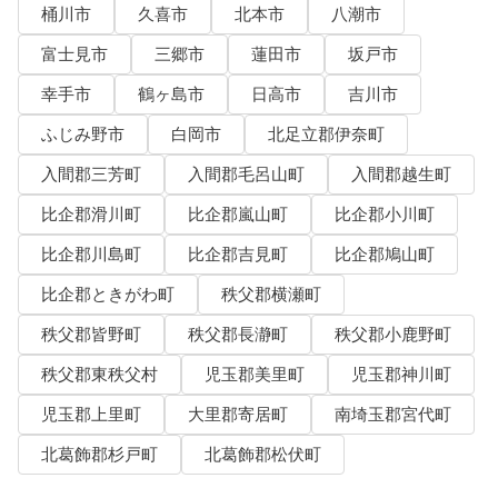
桶川市
久喜市
北本市
八潮市
富士見市
三郷市
蓮田市
坂戸市
幸手市
鶴ヶ島市
日高市
吉川市
ふじみ野市
白岡市
北足立郡伊奈町
入間郡三芳町
入間郡毛呂山町
入間郡越生町
比企郡滑川町
比企郡嵐山町
比企郡小川町
比企郡川島町
比企郡吉見町
比企郡鳩山町
比企郡ときがわ町
秩父郡横瀬町
秩父郡皆野町
秩父郡長瀞町
秩父郡小鹿野町
秩父郡東秩父村
児玉郡美里町
児玉郡神川町
児玉郡上里町
大里郡寄居町
南埼玉郡宮代町
北葛飾郡杉戸町
北葛飾郡松伏町