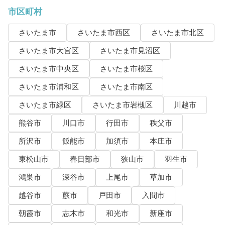
市区町村
さいたま市
さいたま市西区
さいたま市北区
さいたま市大宮区
さいたま市見沼区
さいたま市中央区
さいたま市桜区
さいたま市浦和区
さいたま市南区
さいたま市緑区
さいたま市岩槻区
川越市
熊谷市
川口市
行田市
秩父市
所沢市
飯能市
加須市
本庄市
東松山市
春日部市
狭山市
羽生市
鴻巣市
深谷市
上尾市
草加市
越谷市
蕨市
戸田市
入間市
朝霞市
志木市
和光市
新座市