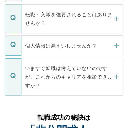
ます。通常、5営業日以内にはご連絡をせて
マイナビDOCTORで取り扱っている求人の
いただきますので、しばらくお待ちくださ
うち約3割は、Webサイトからご覧いただ
転職・入職を強要されることはありま
い。
けない「非公開求人」です。非公開求人は
せんか？
下記の理由によって、一般には公開してい
ません。
転職・入職を強要することは一切ありませ
ん。また、仮に応募先から内定をいただい
個人情報は漏えいしませんか？
■応募殺到を避けるため 人気のある医療機
たとしても、ご本人が納得しない限り、内
関を公にしてしまうと、応募が殺到する場
定を承諾する必要はありません。内定先へ
個人情報が漏えいすることはありませんの
合があります。 選考を効率よく行うため
の辞退の連絡はキャリアパートナーが行い
で、ご安心ください。当サイトからの登録
いますぐ転職は考えていないのです
に、医療機関が求める条件に合った人材の
ますので、ご安心ください。
などで収集したご登録者様の個人情報は、
が、これからのキャリアを相談できま
みを人材紹介会社に依頼するケースが増え
ご本人のキャリアアップおよび転職活動の
ています。
すか？
支援を目的に使用いたします。お預かりし
ているすべての個人データはご本人の許可
お気軽にご相談ください。先生専任のキャ
なく、医療機関側に開示したり、第三者に
リアパートナーが将来のご希望などをおう
提供することは一切ありません。また弊社
かがいして、現在の医療機関の状況や紹介
転職成功の秘訣は
は、個人情報の取り扱いについての厳密な
経験をまじえながら、適切なアドバイスを
管理基準を満たした事業者のみに付与され
させていただきます。すぐにご転職をされ