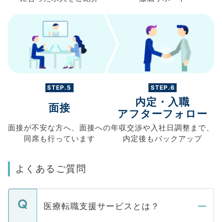
STEP.5
STEP.6
内定・入職
面接
アフターフォロー
面接が不安な方へ、
面接への
年収交渉や
入社日調整まで、
同席も
行っています
内定後もバックアップ
よくあるご質問
医療転職支援サービスとは？