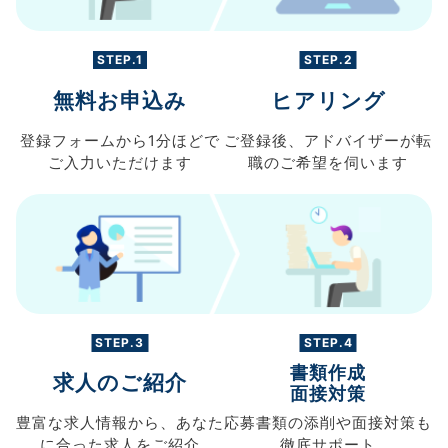
STEP.1
STEP.2
無料お申込み
ヒアリング
登録フォームから
1分ほどで
ご登録後、
アドバイザーが転
ご入力
いただけます
職の
ご希望を伺います
STEP.3
STEP.4
書類作成
求人のご紹介
面接対策
豊富な求人情報から、
あなた
応募書類の
添削や面接対策も
に合った求人を
ご紹介
徹底サポート