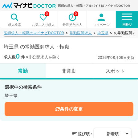
医師の求人・転職・アルバイトはマイナビDOCTOR
0
0
MENU
お気に入り求人
最近見た求人
マイページ
求人検索
医師求人・転職のマイナビDOCTOR
常勤医師求人
埼玉県
の常勤医師求
埼玉県 の常勤医師求人・転職
0
求人数
件
※非公開求人を除く
2026年08月09日更新
常勤
非常勤
スポット
選択中の検索条件
埼玉県
条件の変更
並び順：
新着順