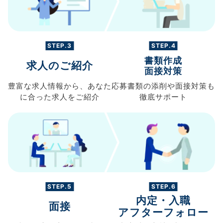
STEP.3
STEP.4
書類作成
求人のご紹介
面接対策
豊富な求人情報から、
あなた
応募書類の
添削や面接対策も
に合った求人を
ご紹介
徹底サポート
STEP.5
STEP.6
内定・入職
面接
アフターフォロー