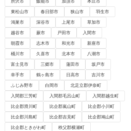
所沢市
飯能市
加須市
本庄市
東松山市
春日部市
狭山市
羽生市
鴻巣市
深谷市
上尾市
草加市
越谷市
蕨市
戸田市
入間市
朝霞市
志木市
和光市
新座市
桶川市
久喜市
北本市
八潮市
富士見市
三郷市
蓮田市
坂戸市
幸手市
鶴ヶ島市
日高市
吉川市
ふじみ野市
白岡市
北足立郡伊奈町
入間郡三芳町
入間郡毛呂山町
入間郡越生町
比企郡滑川町
比企郡嵐山町
比企郡小川町
比企郡川島町
比企郡吉見町
比企郡鳩山町
比企郡ときがわ町
秩父郡横瀬町