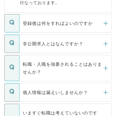
行なっております。
登録後は何をすればよいのですか
ご登録いただきましたら、弊社担当者がご
登録内容を確認し、その後メールもしくは
非公開求人とはなんですか？
お電話にて次のステップのご案内をいたし
ます。通常、5営業日以内にはご連絡をせて
マイナビDOCTORで取り扱っている求人の
いただきますので、しばらくお待ちくださ
うち約3割は、Webサイトからご覧いただ
転職・入職を強要されることはありま
い。
けない「非公開求人」です。非公開求人は
せんか？
下記の理由によって、一般には公開してい
ません。
転職・入職を強要することは一切ありませ
ん。また、仮に応募先から内定をいただい
個人情報は漏えいしませんか？
■応募殺到を避けるため 人気のある医療機
たとしても、ご本人が納得しない限り、内
関を公にしてしまうと、応募が殺到する場
定を承諾する必要はありません。内定先へ
個人情報が漏えいすることはありませんの
合があります。 選考を効率よく行うため
の辞退の連絡はキャリアパートナーが行い
で、ご安心ください。当サイトからの登録
いますぐ転職は考えていないのです
に、医療機関が求める条件に合った人材の