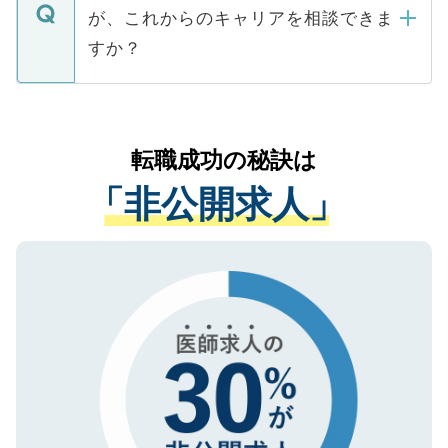
ますので、ご安心ください。
などで収集したご登録者様の個人情報は、
が、これからのキャリアを相談できま
みを人材紹介会社に依頼するケースが増え
ご本人のキャリアアップおよび転職活動の
ています。
すか？
支援を目的に使用いたします。お預かりし
ているすべての個人データはご本人の許可
お気軽にご相談ください。先生専任のキャ
なく、医療機関側に開示したり、第三者に
リアパートナーが将来のご希望などをおう
提供することは一切ありません。また弊社
かがいして、現在の医療機関の状況や紹介
転職成功の秘訣は
は、個人情報の取り扱いについての厳密な
経験をまじえながら、適切なアドバイスを
管理基準を満たした事業者のみに付与され
「非公開求人」
させていただきます。すぐにご転職をされ
る、プライバシーマークを取得済みです。
ない方には、長期的なサポートが可能です
ご登録いただいた個人情報は、SSL（デー
ので、まずはご登録ください。
タ暗号化）によって保護されていますの
で、機密保持に関してもご安心ください。