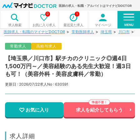
医師の求人・転職・アルバイトはマイナビDOCTOR
0
1
MENU
お気に入り求人
最近見た求人
マイページ
求人検索
医師求人・転職のマイナビDOCTOR
常勤医師求人
埼玉県
川口市
【
常勤求人
高給与求人
【埼玉県／川口市】駅チカのクリニック◎週4日
1,500万円～／美容経験のある先生大歓迎！週3日
も可！（美容外科・美容皮膚科／常勤）
更新日 : 2026/07/22
求人No : 630591
お気に入り
求人を紹介してもらう
求人詳細