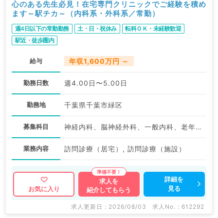
心のある先生必見！在宅専門クリニックでご経験を積め
ます～駅チカ～（内科系・外科系／常勤）
週4日以下の常勤勤務
土・日・祝休み
転科ＯＫ・未経験歓迎
駅近・徒歩圏内
給与
年収1,600万円 ～
勤務日数
週4.00日〜5.00日
勤務地
千葉県千葉市緑区
募集科目
神経内科、脳神経外科、一般内科、老年内科、外科系全般、一般外科
業務内容
訪問診療（居宅）, 訪問診療（施設）
詳細を
求人を
見る
お気に入り
紹介してもらう
求人更新日 : 2026/08/03
求人No. : 612292