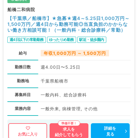
船橋二和病院
【千葉県／船橋市】★急募★週4～5.25日1,000万円～
1,500万円／週4日から勤務可能◎当直負担のかからな
い働き方相談可能！（一般内科・総合診療科／常勤）
週4日以下の常勤勤務
ゆったりめ勤務
駅近・徒歩圏内
給与
年収1,000万円 ～ 1,500万円
勤務日数
週4.00日〜5.25日
勤務地
千葉県船橋市
募集科目
一般内科、総合診療科
業務内容
一般外来, 病棟管理, その他
詳細を
求人を
見る
お気に入り
紹介してもらう