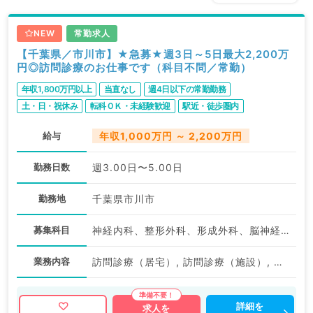
NEW
常勤求人
【千葉県／市川市】★急募★週3日～5日最大2,200万
円◎訪問診療のお仕事です（科目不問／常勤）
年収1,800万円以上
当直なし
週4日以下の常勤勤務
土・日・祝休み
転科ＯＫ・未経験歓迎
駅近・徒歩圏内
給与
年収1,000万円 ～ 2,200万円
勤務日数
週3.00日〜5.00日
勤務地
千葉県市川市
募集科目
神経内科、整形外科、形成外科、脳神経外科、呼吸器外科、心臓血管外科、泌尿器科、一般内科、循環器内科、呼吸器内科、消化器内科、内分泌・代謝内科、腎臓内科、老年内科、血液内科、外科系全般、一般外科、消化器外科、乳腺外科、膠原病科、大腸・肛門外科
業務内容
訪問診療（居宅）, 訪問診療（施設）, その他, その他
詳細を
求人を