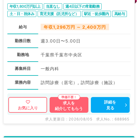
事！（内科系／常勤）
年収1,800万円以上
当直なし
週4日以下の常勤勤務
土・日・祝休み
育児支援（託児所など）
駅近・徒歩圏内
高給与
給与
年収1,296万円 ～ 2,400万円
勤務日数
週3.00日〜5.00日
勤務地
千葉県千葉市中央区
募集科目
一般内科
業務内容
訪問診療（居宅）, 訪問診療（施設）
詳細を
求人を
見る
お気に入り
紹介してもらう
求人更新日 : 2026/08/05
求人No. : 688965