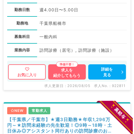
勤務日数
週4.00日〜5.00日
勤務地
千葉県船橋市
募集科目
一般内科
業務内容
訪問診療（居宅）, 訪問診療（施設）
詳細を
求人を
見る
お気に入り
紹介してもらう
求人更新日 : 2026/08/05
求人No. : 922811
NEW
常勤求人
【千葉県／千葉市】★週3日勤務★年収1,296万
円～★訪問未経験の先生歓迎！◎9時～18時・土
日休み◎アシスタント同行ありの訪問診療のお仕