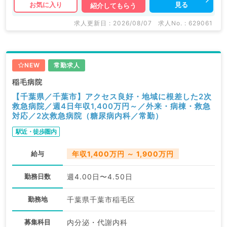
見る
お気に入り
紹介してもらう
求人更新日 : 2026/08/07
求人No. : 629061
NEW
常勤求人
稲毛病院
【千葉県／千葉市】アクセス良好・地域に根差した2次
救急病院／週4日年収1,400万円～／外来・病棟・救急
対応／2次救急病院（糖尿病内科／常勤）
駅近・徒歩圏内
給与
年収1,400万円 ～ 1,900万円
勤務日数
週4.00日〜4.50日
勤務地
千葉県千葉市稲毛区
募集科目
内分泌・代謝内科