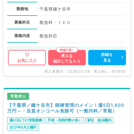
勤務地
千葉県鎌ケ谷市
募集科目
救急科・ＩＣＵ
業務内容
救急対応
詳細を
求人を
見る
お気に入り
紹介してもらう
求人更新日 : 2026/07/29
求人No. : 615656
常勤求人
【千葉県／鎌ケ谷市】病棟管理のメイン！週5日1,400
万円～・当直オンコール免除可（一般内科／常勤）
週4日以下の常勤勤務
手術・症例件数が多い
駅近・徒歩圏内
2027年4月入職可