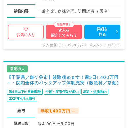
業務内容
一般外来, 病棟管理, 訪問診療（居宅）
詳細を
求人を
見る
お気に入り
紹介してもらう
求人更新日 : 2026/07/29
求人No. : 967311
常勤求人
【千葉県／鎌ケ谷市】経験積めます！週5日1,400万円
～・院内全体のバックアップ体制充実（救急科／常勤）
週4日以下の常勤勤務
手術・症例件数が多い
駅近・徒歩圏内
2027年4月入職可
給与
年収1,400万円 ～
勤務日数
週4.00日〜5.00日