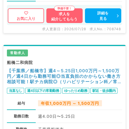
詳細を
求人を
見る
お気に入り
紹介してもらう
求人更新日 : 2026/07/28
求人No. : 708748
常勤求人
船橋二和病院
【千葉県／船橋市】週4～5.25日1,000万円～1,500万
円／週4日から勤務可能◎当直負担のかからない働き方
相談可能！駅チカ病院◎（リハビリテーション科／常
勤）
当直なし
週4日以下の常勤勤務
ゆったりめ勤務
駅近・徒歩圏内
給与
年収1,000万円 ～ 1,500万円
勤務日数
週4.00日〜5.25日