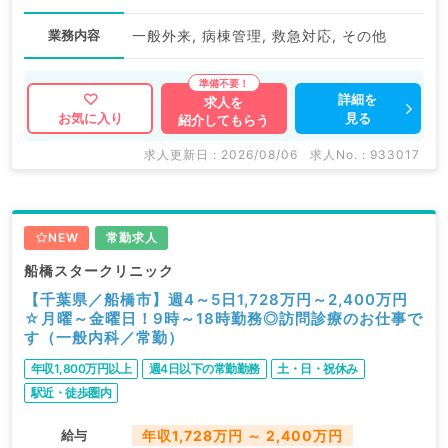
業務内容
一般外来, 病棟管理, 救急対応, その他
詳細を
求人を
見る
お気に入り
紹介してもらう
求人更新日 : 2026/08/06
求人No. : 933017
NEW
常勤求人
船橋スタークリニック
【千葉県／船橋市】週4～5日1,728万円～2,400万円
☆月曜～金曜日！9時～18時勤務◎訪問診療のお仕事で
す（一般内科／常勤）
年収1,800万円以上
週4日以下の常勤勤務
土・日・祝休み
駅近・徒歩圏内
給与
年収1,728万円 ～ 2,400万円