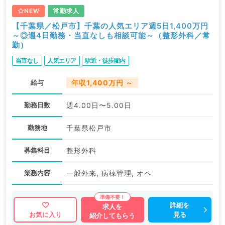
NEW
常勤求人
【千葉県／松戸市】千葉の人気エリア週5日1,400万円
～◎週4日勤務・当直なしも相談可能～（整形外科／常
勤）
当直なし
人気エリア
駅近・徒歩圏内
給与
年収1,400万円 ～
勤務日数
週4.00日〜5.00日
勤務地
千葉県松戸市
募集科目
整形外科
業務内容
一般外来, 病棟管理, オペ
詳細を
求人を
見る
お気に入り
紹介してもらう