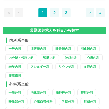
1
2
3
常勤医師求人を科目から探す
内科系全般
一般内科
循環器内科
呼吸器内科
消化器内科
内分泌・代謝内科
腎臓内科
神経内科
心療内科
老年内科
アレルギー科
リウマチ科
血液内科
膠原病科
外科系全般
一般外科
消化器外科
脳神経外科
整形外科
呼吸器外科
心臓血管外科
乳腺外科
形成外科