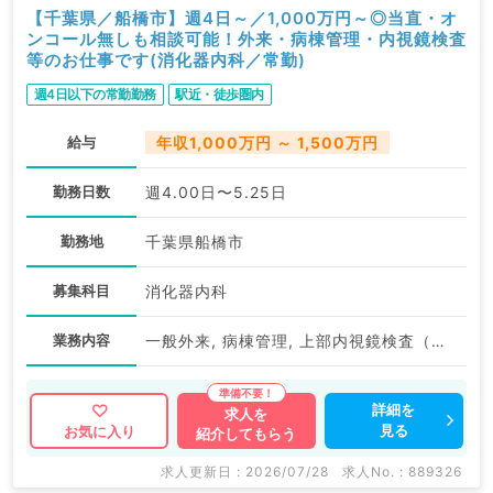
【千葉県／船橋市】週4日～／1,000万円～◎当直・オ
ンコール無しも相談可能！外来・病棟管理・内視鏡検査
等のお仕事です(消化器内科／常勤)
週4日以下の常勤勤務
駅近・徒歩圏内
給与
年収1,000万円 ～ 1,500万円
勤務日数
週4.00日〜5.25日
勤務地
千葉県船橋市
募集科目
消化器内科
業務内容
一般外来, 病棟管理, 上部内視鏡検査（ＧＦ）, その他
詳細を
求人を
見る
お気に入り
紹介してもらう
求人更新日 : 2026/07/28
求人No. : 889326