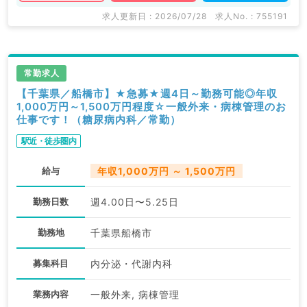
求人更新日 : 2026/07/28
求人No. : 755191
常勤求人
【千葉県／船橋市】★急募★週4日～勤務可能◎年収
1,000万円～1,500万円程度☆一般外来・病棟管理のお
仕事です！（糖尿病内科／常勤）
駅近・徒歩圏内
給与
年収1,000万円 ～ 1,500万円
勤務日数
週4.00日〜5.25日
勤務地
千葉県船橋市
募集科目
内分泌・代謝内科
業務内容
一般外来, 病棟管理