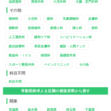
泌尿器科
美容外科
小児外科
大腸・肛門外科
その他
精神科
小児科
眼科
耳鼻咽喉科
皮膚科
麻酔科
放射線科
産婦人科
婦人科
産科
人工透析科
緩和ケア科
リハビリテーション科
総合診療科
美容皮膚科
健診・人間ドック
救急科・ＩＣＵ
病理科
基礎医学系
スポーツ整形外科
ペインクリニック
その他
科目不問
科目不問
常勤医師求人を近隣の都道府県から探す
関東
茨城県
栃木県
群馬県
埼玉県
千葉県