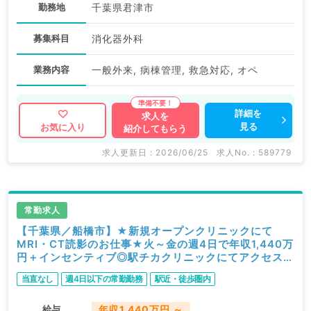
勤務地
千葉県君津市
募集科目
消化器外科
業務内容
一般外来, 病棟管理, 救急対応, オペ
詳細を
求人を
見る
お気に入り
紹介してもらう
求人更新日 : 2026/06/25
求人No. : 589779
常勤求人
【千葉県／船橋市】★新規オープンクリニックにて
MRI・CT読影のお仕事★火～金の週4日で年収1,440万
円＋インセンティブ◎駅チカクリニックにてアクセス抜
群（放射線科／常勤）
当直なし
週4日以下の常勤勤務
駅近・徒歩圏内
給与
年収1,440万円 ～