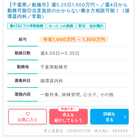
【千葉県／船橋市】週5.25日1,500万円～／週4日から
勤務可能◎当直負担のかからない働き方相談可能！（循
環器内科／常勤）
週4日以下の常勤勤務
ゆったりめ勤務
駅近・徒歩圏内
給与
年収1,000万円 ～ 1,500万円
勤務日数
週4.00日〜5.25日
勤務地
千葉県船橋市
募集科目
循環器内科
業務内容
一般外来, 病棟管理, 心カテ, その他
詳細を
求人を
見る
お気に入り
紹介してもらう
求人更新日 : 2026/07/28
求人No. : 663040