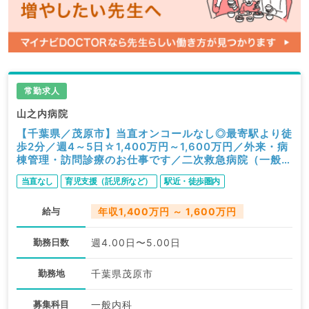
常勤求人
山之内病院
【千葉県／茂原市】当直オンコールなし◎最寄駅より徒
歩2分／週4～5日☆1,400万円～1,600万円／外来・病
棟管理・訪問診療のお仕事です／二次救急病院（一般内
科／常勤）
当直なし
育児支援（託児所など）
駅近・徒歩圏内
給与
年収1,400万円 ～ 1,600万円
勤務日数
週4.00日〜5.00日
勤務地
千葉県茂原市
募集科目
一般内科