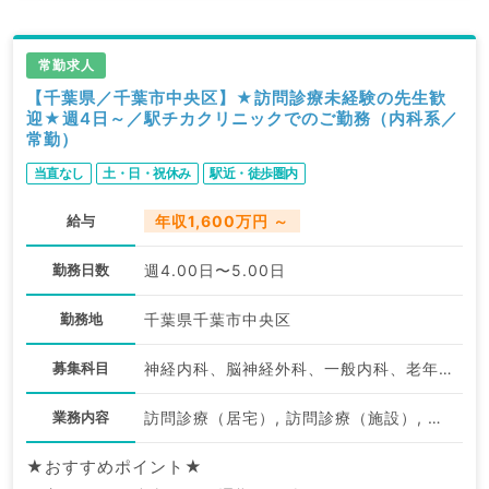
常勤求人
【千葉県／千葉市中央区】★訪問診療未経験の先生歓
迎★週4日～／駅チカクリニックでのご勤務（内科系／
常勤）
当直なし
土・日・祝休み
駅近・徒歩圏内
給与
年収1,600万円 ～
勤務日数
週4.00日〜5.00日
勤務地
千葉県千葉市中央区
募集科目
神経内科、脳神経外科、一般内科、老年内科、外科系全般、一般外科
業務内容
訪問診療（居宅）, 訪問診療（施設）, 訪問診療（居宅）
★おすすめポイント★