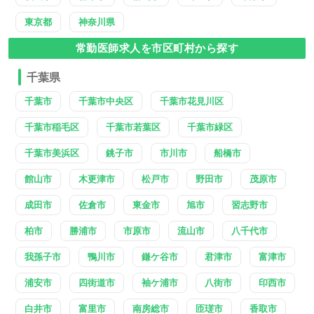
東京都
神奈川県
常勤医師求人を市区町村から探す
千葉県
千葉市
千葉市中央区
千葉市花見川区
千葉市稲毛区
千葉市若葉区
千葉市緑区
千葉市美浜区
銚子市
市川市
船橋市
館山市
木更津市
松戸市
野田市
茂原市
成田市
佐倉市
東金市
旭市
習志野市
柏市
勝浦市
市原市
流山市
八千代市
我孫子市
鴨川市
鎌ケ谷市
君津市
富津市
浦安市
四街道市
袖ケ浦市
八街市
印西市
白井市
富里市
南房総市
匝瑳市
香取市