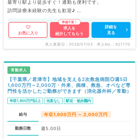
最寄り駅より徒歩すぐ！通勤も便利です。
訪問診療未経験の先生も歓迎♪
掲載情報以外にも産業医等の企業系求人も多数扱ってい
詳細を
求人を
見る
お気に入り
紹介してもらう
ます。
求人内容の詳細等はお気軽にお問合せ下さい。
求人更新日 : 2026/07/03
求人No. : 627170
常勤求人
【千葉県／君津市】地域を支える2次救急病院◎週5日
1,600万円～2,000万・外来、病棟、救急、オペなど専
門性を活かしたご勤務ができます（消化器外科／常勤）
年収1,800万円以上
当直なし
駅近・徒歩圏内
給与
年収1,600万円 ～ 2,000万円
勤務日数
週5.00日