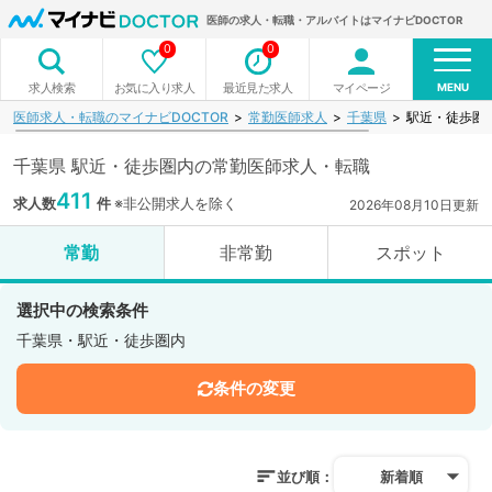
医師の求人・転職・アルバイトはマイナビDOCTOR
0
0
MENU
お気に入り求人
最近見た求人
マイページ
求人検索
医師求人・転職のマイナビDOCTOR
常勤医師求人
千葉県
駅近・徒歩圏
千葉県 駅近・徒歩圏内の常勤医師求人・転職
411
求人数
件
※非公開求人を除く
2026年08月10日更新
常勤
非常勤
スポット
選択中の検索条件
千葉県・駅近・徒歩圏内
条件の変更
並び順：
新着順