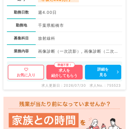
勤務日数
週4.00日
勤務地
千葉県船橋市
募集科目
放射線科
業務内容
画像診断（一次読影）, 画像診断（二次読影）
詳細を
求人を
見る
お気に入り
紹介してもらう
求人更新日 : 2026/07/30
求人No. : 755523