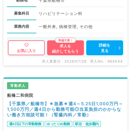
勤務地
千葉県船橋市
募集科目
リハビリテーション科
業務内容
一般外来, 病棟管理, その他
詳細を
求人を
見る
お気に入り
紹介してもらう
求人更新日 : 2026/07/28
求人No. : 663044
常勤求人
船橋二和病院
【千葉県／船橋市】★急募★週4～5.25日1,000万円～
1,500万円／週4日から勤務可能◎当直負担のかからな
い働き方相談可能！（腎臓内科／常勤）
週4日以下の常勤勤務
ゆったりめ勤務
駅近・徒歩圏内