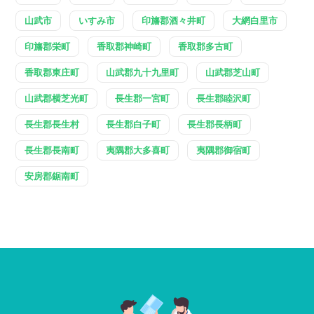
山武市
いすみ市
印旛郡酒々井町
大網白里市
印旛郡栄町
香取郡神崎町
香取郡多古町
香取郡東庄町
山武郡九十九里町
山武郡芝山町
山武郡横芝光町
長生郡一宮町
長生郡睦沢町
長生郡長生村
長生郡白子町
長生郡長柄町
長生郡長南町
夷隅郡大多喜町
夷隅郡御宿町
安房郡鋸南町