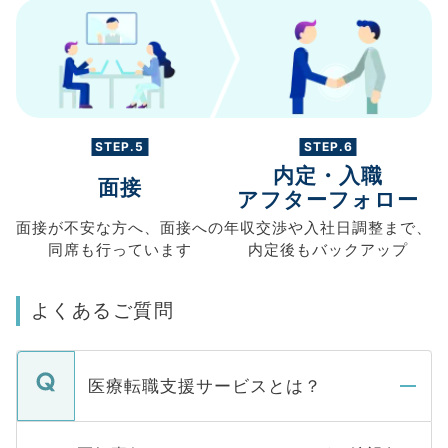
STEP.5
STEP.6
内定・入職
面接
アフターフォロー
面接が不安な方へ、
面接への
年収交渉や
入社日調整まで、
同席も
行っています
内定後もバックアップ
よくあるご質問
医療転職支援サービスとは？