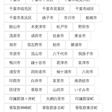
千葉市稲毛区
千葉市若葉区
千葉市緑区
千葉市美浜区
銚子市
市川市
船橋市
館山市
木更津市
松戸市
野田市
茂原市
成田市
佐倉市
東金市
旭市
習志野市
柏市
勝浦市
市原市
流山市
八千代市
我孫子市
鴨川市
鎌ケ谷市
君津市
富津市
浦安市
四街道市
袖ケ浦市
八街市
印西市
白井市
富里市
南房総市
匝瑳市
香取市
山武市
いすみ市
印旛郡酒々井町
大網白里市
印旛郡栄町
香取郡神崎町
香取郡多古町
香取郡東庄町