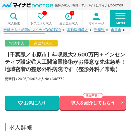
医師の求人・転職・アルバイトはマイナビDOCTOR
0
1
MENU
お気に入り求人
最近見た求人
マイページ
求人検索
医師求人・転職のマイナビDOCTOR
常勤医師求人
千葉県
市原市
【
常勤求人
高給与求人
【千葉県／市原市】年収最大2,500万円＋インセン
ティブ設定◎人工関節置換術がお得意な先生急募！
地域密着の整形外科病院です（整形外科／常勤）
更新日 : 2026/06/05
求人No : 648772
お気に入り
求人を紹介してもらう
求人詳細