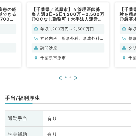
疾患の経
【千葉県／茂原市】☆管理医師募
【千葉
献できる
集☆週3日-5日1,200万～2,500万
験を積
700万
◎OCなし勤務可！大手法人運営の
◎急募求
／常勤）
訪問診療クリニック（科目不問／常
円～（
勤）
年収1,200万円～2,500万円
年収
神経内科、整形外科、形成外科、
整
脳神経外科、呼吸器外科、心臓血
訪問診療
ク
管外科、泌尿器科、一般内科、循
千葉県市原市
千
環器内科、呼吸器内科、消化器内
科、内分泌・代謝内科、腎臓内
科、老年内科、外科系全般、一般
<
>
外科、消化器外科、乳腺外科、膠
原病科、大腸・肛門外科
手当/福利厚生
有り
通勤手当
有り
学会補助