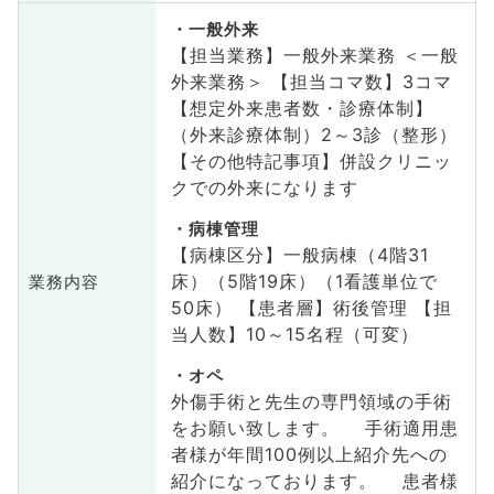
一般外来
【担当業務】一般外来業務 ＜一般
外来業務＞ 【担当コマ数】3コマ
【想定外来患者数・診療体制】
（外来診療体制）2～3診（整形）
【その他特記事項】併設クリニッ
クでの外来になります
病棟管理
【病棟区分】一般病棟（4階31
床）（5階19床）（1看護単位で
業務内容
50床） 【患者層】術後管理 【担
当人数】10～15名程（可変）
オペ
外傷手術と先生の専門領域の手術
をお願い致します。 手術適用患
者様が年間100例以上紹介先への
紹介になっております。 患者様