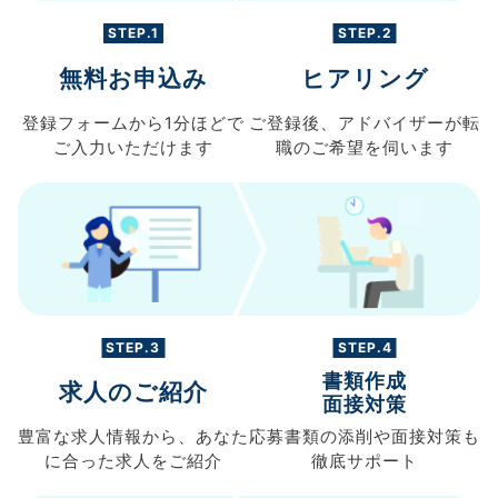
STEP.1
STEP.2
無料お申込み
ヒアリング
登録フォームから
1分ほどで
ご登録後、
アドバイザーが転
ご入力
いただけます
職の
ご希望を伺います
STEP.3
STEP.4
書類作成
求人のご紹介
面接対策
豊富な求人情報から、
あなた
応募書類の
添削や面接対策も
に合った求人を
ご紹介
徹底サポート