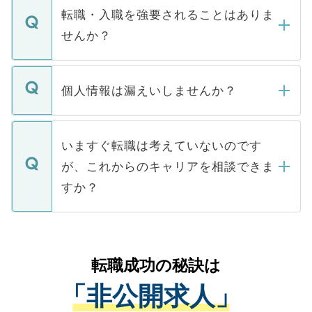
いただきますので、しばらくお待ちくださ
うち約3割は、Webサイトからご覧いただ
転職・入職を強要されることはありま
い。
けない「非公開求人」です。非公開求人は
せんか？
下記の理由によって、一般には公開してい
ません。
転職・入職を強要することは一切ありませ
ん。また、仮に応募先から内定をいただい
個人情報は漏えいしませんか？
■応募殺到を避けるため 人気のある医療機
たとしても、ご本人が納得しない限り、内
関を公にしてしまうと、応募が殺到する場
定を承諾する必要はありません。内定先へ
個人情報が漏えいすることはありませんの
合があります。 選考を効率よく行うため
の辞退の連絡はキャリアパートナーが行い
で、ご安心ください。当サイトからの登録
いますぐ転職は考えていないのです
に、医療機関が求める条件に合った人材の
ますので、ご安心ください。
などで収集したご登録者様の個人情報は、
が、これからのキャリアを相談できま
みを人材紹介会社に依頼するケースが増え
ご本人のキャリアアップおよび転職活動の
ています。
すか？
支援を目的に使用いたします。お預かりし
ているすべての個人データはご本人の許可
お気軽にご相談ください。先生専任のキャ
なく、医療機関側に開示したり、第三者に
リアパートナーが将来のご希望などをおう
提供することは一切ありません。また弊社
かがいして、現在の医療機関の状況や紹介
転職成功の秘訣は
は、個人情報の取り扱いについての厳密な
経験をまじえながら、適切なアドバイスを
管理基準を満たした事業者のみに付与され
「非公開求人」
させていただきます。すぐにご転職をされ
る、プライバシーマークを取得済みです。
ない方には、長期的なサポートが可能です