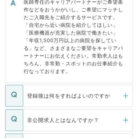
医師専任のキャリアパートナーがご希望条
件などをおうかがいし、ご希望にマッチし
たご入職先をご紹介するサービスです。
「自宅から近い病院を紹介してほしい」
「医療機器が充実した病院で働きたい」
「年収1,500万円以上の病院を探してい
る」など、さまざまなご要望をキャリアパ
ートナーにお伝えください。常勤求人はも
ちろん、非常勤・スポットのお仕事紹介も
行なっております。
登録後は何をすればよいのですか
ご登録いただきましたら、弊社担当者がご
登録内容を確認し、その後メールもしくは
非公開求人とはなんですか？
お電話にて次のステップのご案内をいたし
ます。通常、5営業日以内にはご連絡をせて
マイナビDOCTORで取り扱っている求人の