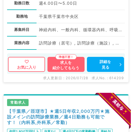
勤務日数
週4.00日〜5.00日
勤務地
千葉県千葉市中央区
募集科目
神経内科、一般内科、循環器内科、呼吸器内科、消化器内科、内分泌・代謝内科、腎臓内科、老年内科、血液内科、膠原病科
業務内容
訪問診療（居宅）, 訪問診療（施設）, 訪問診療（居宅）
詳細を
求人を
見る
お気に入り
紹介してもらう
求人更新日 : 2026/07/28
求人No. : 614209
常勤求人
【千葉県／匝瑳市】★週5日年収2,000万円★施
設メインの訪問診療業務／週4日勤務も可能で
す！（内科系,外科系／常勤）
年収1,800万円以上
当直なし
週4日以下の常勤勤務
高給与