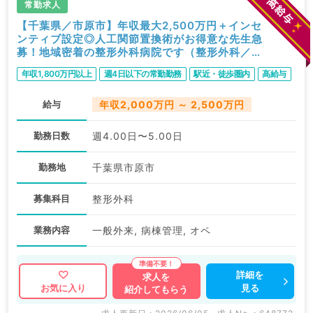
常勤求人
【千葉県／市原市】年収最大2,500万円＋インセ
ンティブ設定◎人工関節置換術がお得意な先生急
募！地域密着の整形外科病院です（整形外科／常
勤）
年収1,800万円以上
週4日以下の常勤勤務
駅近・徒歩圏内
高給与
給与
年収2,000万円 ～ 2,500万円
勤務日数
週4.00日〜5.00日
勤務地
千葉県市原市
募集科目
整形外科
業務内容
一般外来, 病棟管理, オペ
詳細を
求人を
見る
お気に入り
紹介してもらう