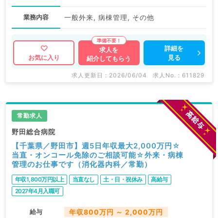
業務内容
一般外来, 病棟管理, その他
詳細を
求人を
見る
お気に入り
紹介してもらう
求人更新日 : 2026/06/04
求人No. : 611829
常勤求人
野田総合病院
【千葉県／野田市】週5日年収最大2,000万円☆
当直・オンコール免除のご相談可能☆外来・病棟
管理のお仕事です（消化器内科／常勤）
年収1,800万円以上
当直なし
土・日・祝休み
高給与
2027年4月入職可
給与
年収800万円 ～ 2,000万円