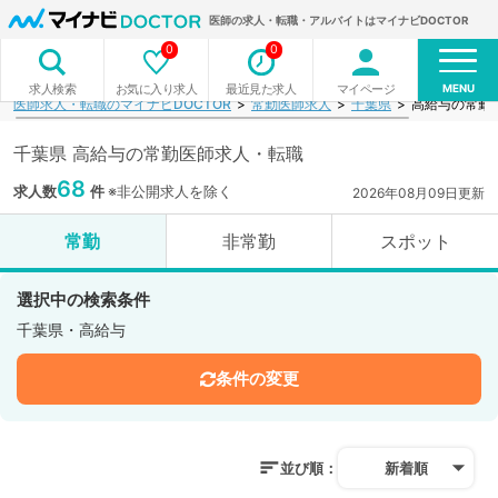
医師の求人・転職・アルバイトはマイナビDOCTOR
0
0
MENU
お気に入り求人
最近見た求人
マイページ
求人検索
医師求人・転職のマイナビDOCTOR
常勤医師求人
千葉県
高給与の常勤
千葉県 高給与の常勤医師求人・転職
68
求人数
件
※非公開求人を除く
2026年08月09日更新
常勤
非常勤
スポット
選択中の検索条件
千葉県・高給与
条件の変更
並び順：
新着順