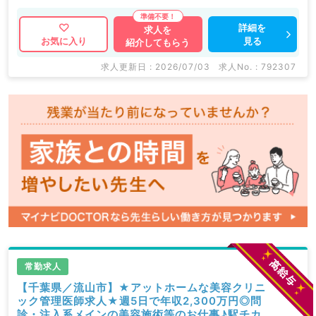
詳細を
求人を
見る
お気に入り
紹介してもらう
求人更新日 : 2026/07/03
求人No. : 792307
常勤求人
【千葉県／流山市】★アットホームな美容クリニ
ック管理医師求人★週5日で年収2,300万円◎問
診・注入系メインの美容施術等のお仕事♪駅チカ