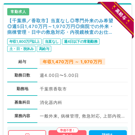
常勤求人
【千葉県／香取市】当直なし◎専門外来のみ希望
◎週5日1,470万円～1,970万円◎病院での外来・
病棟管理・日中の救急対応・内視鏡検査のお仕事
◆（消化器内科／常勤）
年収1,800万円以上
当直なし
週4日以下の常勤勤務
土・日・祝休み
高給与
給与
年収1,470万円 ～ 1,970万円
勤務日数
週4.00日〜5.00日
勤務地
千葉県香取市
募集科目
消化器内科
業務内容
一般外来, 病棟管理, 救急対応, 上部内視鏡検査（ＧＦ）, 下部内視鏡検査（ＣＦ）
詳細を