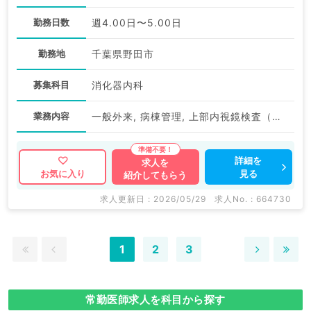
勤務日数
週4.00日〜5.00日
勤務地
千葉県野田市
募集科目
消化器内科
業務内容
一般外来, 病棟管理, 上部内視鏡検査（ＧＦ）, 下部内視鏡検査（ＣＦ）, 内視鏡治療（ESD・ERCP等）
詳細を
求人を
見る
お気に入り
紹介してもらう
求人更新日 : 2026/05/29
求人No. : 664730
1
2
3
常勤医師求人を科目から探す