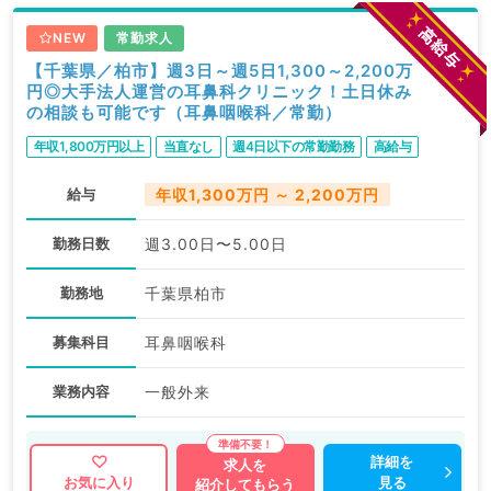
NEW
常勤求人
【千葉県／柏市】週3日～週5日1,300～2,200万
円◎大手法人運営の耳鼻科クリニック！土日休み
の相談も可能です（耳鼻咽喉科／常勤）
年収1,800万円以上
当直なし
週4日以下の常勤勤務
高給与
給与
年収1,300万円 ～ 2,200万円
勤務日数
週3.00日〜5.00日
勤務地
千葉県柏市
募集科目
耳鼻咽喉科
業務内容
一般外来
詳細を
求人を
見る
お気に入り
紹介してもらう