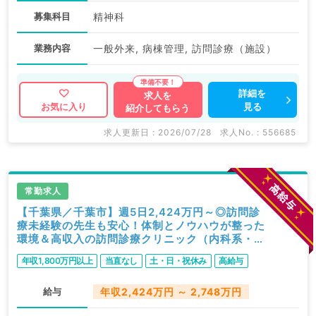
募集科目
精神科
業務内容
一般外来, 病棟管理, 訪問診療（施設）
詳細を
求人を
見る
お気に入り
紹介してもらう
求人更新日 : 2026/07/28
求人No. : 556685
常勤求人
【千葉県／千葉市】週5日2,424万円～◎訪問診
療未経験の先生も安心！体制とノウハウが整った
環境＆高収入の訪問診療クリニック（内科系・外
科系／常勤）
年収1,800万円以上
当直なし
土・日・祝休み
高給与
給与
年収2,424万円 ～ 2,748万円