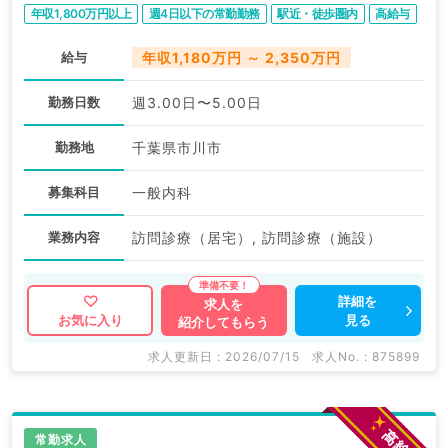
年収1,800万円以上
週4日以下の常勤勤務
駅近・徒歩圏内
高給与
給与
年収1,180万円 ～ 2,350万円
勤務日数
週3.00日〜5.00日
勤務地
千葉県市川市
募集科目
一般内科
業務内容
訪問診療（居宅）, 訪問診療（施設）
詳細を
求人を
見る
お気に入り
紹介してもらう
求人更新日 : 2026/07/15
求人No. : 875899
常勤求人