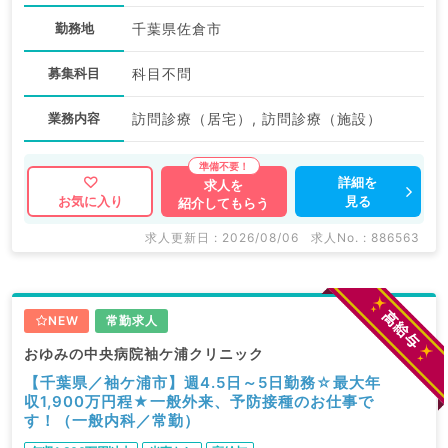
勤務地
千葉県佐倉市
募集科目
科目不問
業務内容
訪問診療（居宅）, 訪問診療（施設）
詳細を
求人を
見る
お気に入り
紹介してもらう
求人更新日 : 2026/08/06
求人No. : 886563
NEW
常勤求人
おゆみの中央病院袖ケ浦クリニック
【千葉県／袖ケ浦市】週4.5日～5日勤務☆最大年
収1,900万円程★一般外来、予防接種のお仕事で
す！（一般内科／常勤）