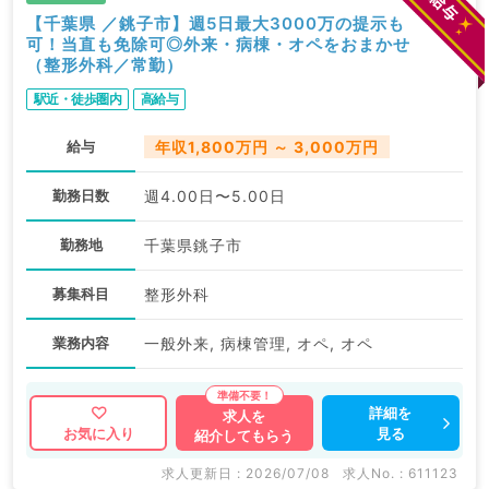
【千葉県 ／銚子市】週5日最大3000万の提示も
可！当直も免除可◎外来・病棟・オペをおまかせ
（整形外科／常勤）
駅近・徒歩圏内
高給与
給与
年収1,800万円 ～ 3,000万円
勤務日数
週4.00日〜5.00日
勤務地
千葉県銚子市
募集科目
整形外科
業務内容
一般外来, 病棟管理, オペ, オペ
詳細を
求人を
見る
お気に入り
紹介してもらう
求人更新日 : 2026/07/08
求人No. : 611123