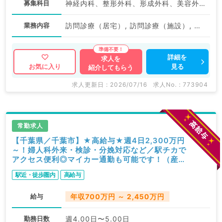
募集科目
神経内科、整形外科、形成外科、美容外科、脳神経外科、呼吸器外科、心臓血管外科、小児外科、泌尿器科、一般内科、循環器内科、呼吸器内科、消化器内科、内分泌・代謝内科、腎臓内科、老年内科、外科系全般、一般外科、消化器外科、乳腺外科、大腸・肛門外科、脊髄・脊椎外科
業務内容
訪問診療（居宅）, 訪問診療（施設）, その他
詳細を
求人を
見る
お気に入り
紹介してもらう
求人更新日 : 2026/07/16
求人No. : 773904
常勤求人
【千葉県／千葉市】★高給与★週4日2,300万円
～！婦人科外来・検診・分娩対応など／駅チカで
アクセス便利◎マイカー通勤も可能です！（産婦
人科／常勤）
駅近・徒歩圏内
高給与
給与
年収700万円 ～ 2,450万円
勤務日数
週4.00日〜5.00日