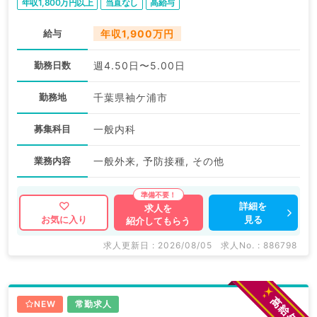
年収1,800万円以上
当直なし
高給与
給与
年収1,900万円
勤務日数
週4.50日〜5.00日
勤務地
千葉県袖ケ浦市
募集科目
一般内科
業務内容
一般外来, 予防接種, その他
詳細を
求人を
見る
お気に入り
紹介してもらう
求人更新日 : 2026/08/05
求人No. : 886798
NEW
常勤求人