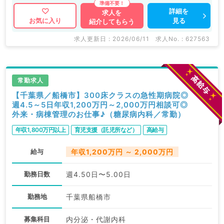
詳細を
求人を
見る
お気に入り
紹介してもらう
求人更新日 : 2026/06/11
求人No. : 627563
常勤求人
【千葉県／船橋市】300床クラスの急性期病院◎
週4.5～5日年収1,200万円～2,000万円相談可◎
外来・病棟管理のお仕事♪（糖尿病内科／常勤）
年収1,800万円以上
育児支援（託児所など）
高給与
給与
年収1,200万円 ～ 2,000万円
勤務日数
週4.50日〜5.00日
勤務地
千葉県船橋市
募集科目
内分泌・代謝内科