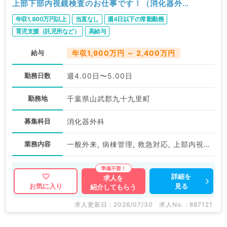
上部下部内視鏡検査のお仕事です！（消化器外科
／常勤）
年収1,800万円以上
当直なし
週4日以下の常勤勤務
育児支援（託児所など）
高給与
給与
年収1,900万円 ～ 2,400万円
勤務日数
週4.00日〜5.00日
勤務地
千葉県山武郡九十九里町
募集科目
消化器外科
業務内容
一般外来, 病棟管理, 救急対応, 上部内視鏡検査（ＧＦ）
詳細を
求人を
見る
お気に入り
紹介してもらう
求人更新日 : 2026/07/30
求人No. : 887121