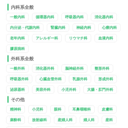
内科系全般
一般内科
循環器内科
呼吸器内科
消化器内科
内分泌・代謝内科
腎臓内科
神経内科
心療内科
老年内科
アレルギー科
リウマチ科
血液内科
膠原病科
外科系全般
一般外科
消化器外科
脳神経外科
整形外科
呼吸器外科
心臓血管外科
乳腺外科
形成外科
泌尿器科
美容外科
小児外科
大腸・肛門外科
その他
精神科
小児科
眼科
耳鼻咽喉科
皮膚科
麻酔科
放射線科
産婦人科
婦人科
産科