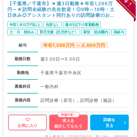
【千葉県／千葉市】★週3日勤務★年収1,296万
円～★訪問未経験の先生歓迎！◎9時～18時・土
日休み◎アシスタント同行ありの訪問診療のお仕
事！（内科系／常勤）
年収1,800万円以上
当直なし
週4日以下の常勤勤務
土・日・祝休み
育児支援（託児所など）
駅近・徒歩圏内
高給与
給与
年収1,296万円 ～ 2,400万円
勤務日数
週3.00日〜5.00日
勤務地
千葉県千葉市中央区
募集科目
一般内科
業務内容
訪問診療（居宅）, 訪問診療（施設）
詳細を
求人を
見る
お気に入り
紹介してもらう
求人更新日 : 2026/08/05
求人No. : 688965