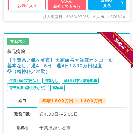
求人を
見る
お気に入り
紹介してもらう
求人更新日 : 2026/07/28
求人No. : 676340
常勤求人
秋元病院
【千葉県／鎌ヶ谷市】★高給与★当直オンコール
基本なし／週4～5日！週4日1,800万円程度
◎（精神科／常勤）
年収1,800万円以上
当直なし
週4日以下の常勤勤務
育児支援（託児所など）
高給与
給与
年収1,500万円 ～ 1,800万円
勤務日数
週4.00日〜5.00日
勤務地
千葉県鎌ケ谷市