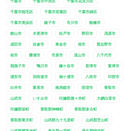
千葉市
千葉市中央区
千葉市花見川区
千葉市稲毛区
千葉市若葉区
千葉市緑区
千葉市美浜区
銚子市
市川市
船橋市
館山市
木更津市
松戸市
野田市
茂原市
成田市
佐倉市
東金市
旭市
習志野市
柏市
勝浦市
市原市
流山市
八千代市
我孫子市
鴨川市
鎌ケ谷市
君津市
富津市
浦安市
四街道市
袖ケ浦市
八街市
印西市
白井市
富里市
南房総市
匝瑳市
香取市
山武市
いすみ市
印旛郡酒々井町
大網白里市
印旛郡栄町
香取郡神崎町
香取郡多古町
香取郡東庄町
山武郡九十九里町
山武郡芝山町
山武郡横芝光町
長生郡一宮町
長生郡睦沢町