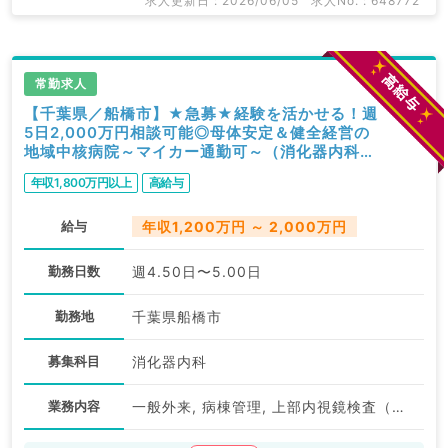
求人更新日 : 2026/06/05
求人No. : 648772
常勤求人
【千葉県／船橋市】★急募★経験を活かせる！週
5日2,000万円相談可能◎母体安定＆健全経営の
地域中核病院～マイカー通勤可～（消化器内科／
常勤）
年収1,800万円以上
高給与
給与
年収1,200万円 ～ 2,000万円
勤務日数
週4.50日〜5.00日
勤務地
千葉県船橋市
募集科目
消化器内科
業務内容
一般外来, 病棟管理, 上部内視鏡検査（ＧＦ）, 下部内視鏡検査（ＣＦ）