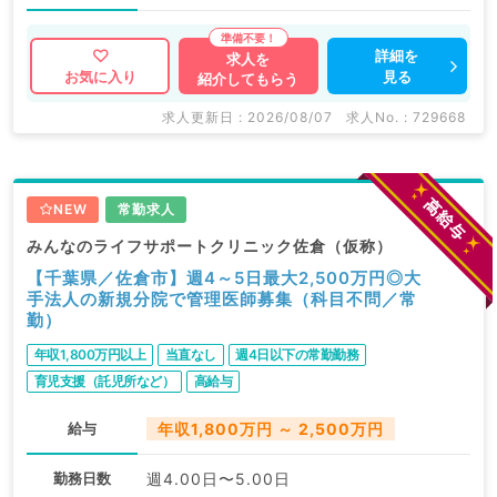
詳細を
求人を
見る
お気に入り
紹介してもらう
求人更新日 : 2026/08/07
求人No. : 729668
NEW
常勤求人
みんなのライフサポートクリニック佐倉（仮称）
【千葉県／佐倉市】週4～5日最大2,500万円◎大
手法人の新規分院で管理医師募集（科目不問／常
勤）
年収1,800万円以上
当直なし
週4日以下の常勤勤務
育児支援（託児所など）
高給与
給与
年収1,800万円 ～ 2,500万円
勤務日数
週4.00日〜5.00日