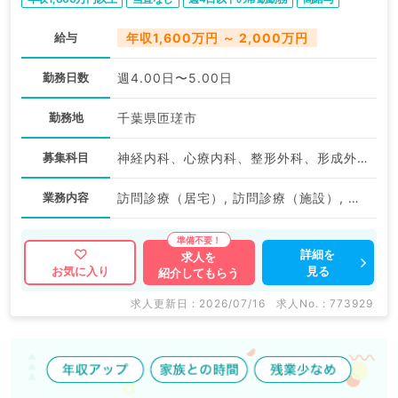
給与
年収1,600万円 ～ 2,000万円
勤務日数
週4.00日〜5.00日
勤務地
千葉県匝瑳市
募集科目
神経内科、心療内科、整形外科、形成外科、美容外科、脳神経外科、呼吸器外科、心臓血管外科、小児外科、泌尿器科、一般内科、循環器内科、呼吸器内科、消化器内科、内分泌・代謝内科、腎臓内科、老年内科、外科系全般、一般外科、消化器外科、乳腺外科、スポーツ整形外科、大腸・肛門外科、脊髄・脊椎外科
業務内容
訪問診療（居宅）, 訪問診療（施設）, その他
詳細を
求人を
見る
お気に入り
紹介してもらう
求人更新日 : 2026/07/16
求人No. : 773929