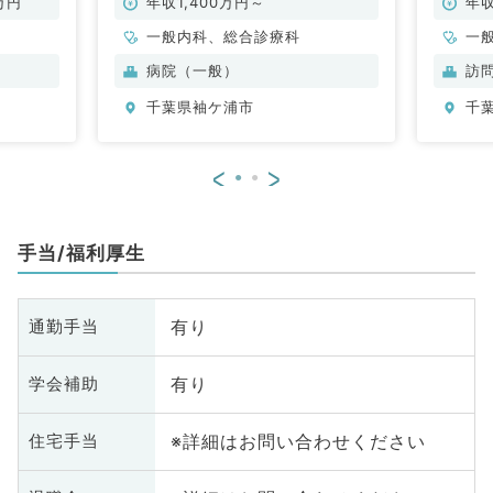
勤）
万円
年収1,400万円～
年収
一般内科、総合診療科
一
病院（一般）
訪
千葉県袖ケ浦市
千
<
>
手当/福利厚生
有り
通勤手当
有り
学会補助
※詳細はお問い合わせください
住宅手当