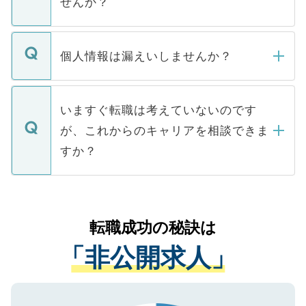
せんか？
下記の理由によって、一般には公開してい
ません。
転職・入職を強要することは一切ありませ
ん。また、仮に応募先から内定をいただい
個人情報は漏えいしませんか？
■応募殺到を避けるため 人気のある医療機
たとしても、ご本人が納得しない限り、内
関を公にしてしまうと、応募が殺到する場
定を承諾する必要はありません。内定先へ
個人情報が漏えいすることはありませんの
合があります。 選考を効率よく行うため
の辞退の連絡はキャリアパートナーが行い
で、ご安心ください。当サイトからの登録
いますぐ転職は考えていないのです
に、医療機関が求める条件に合った人材の
ますので、ご安心ください。
などで収集したご登録者様の個人情報は、
が、これからのキャリアを相談できま
みを人材紹介会社に依頼するケースが増え
ご本人のキャリアアップおよび転職活動の
ています。
すか？
支援を目的に使用いたします。お預かりし
ているすべての個人データはご本人の許可
お気軽にご相談ください。先生専任のキャ
なく、医療機関側に開示したり、第三者に
リアパートナーが将来のご希望などをおう
提供することは一切ありません。また弊社
かがいして、現在の医療機関の状況や紹介
転職成功の秘訣は
は、個人情報の取り扱いについての厳密な
経験をまじえながら、適切なアドバイスを
管理基準を満たした事業者のみに付与され
「非公開求人」
させていただきます。すぐにご転職をされ
る、プライバシーマークを取得済みです。
ない方には、長期的なサポートが可能です
ご登録いただいた個人情報は、SSL（デー
ので、まずはご登録ください。
タ暗号化）によって保護されていますの