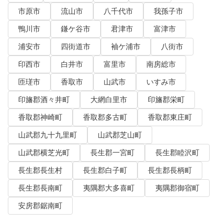
市原市
流山市
八千代市
我孫子市
鴨川市
鎌ケ谷市
君津市
富津市
浦安市
四街道市
袖ケ浦市
八街市
印西市
白井市
富里市
南房総市
匝瑳市
香取市
山武市
いすみ市
印旛郡酒々井町
大網白里市
印旛郡栄町
香取郡神崎町
香取郡多古町
香取郡東庄町
山武郡九十九里町
山武郡芝山町
山武郡横芝光町
長生郡一宮町
長生郡睦沢町
長生郡長生村
長生郡白子町
長生郡長柄町
長生郡長南町
夷隅郡大多喜町
夷隅郡御宿町
安房郡鋸南町