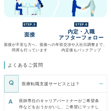
STEP.5
STEP.6
内定・入職
面接
アフターフォロー
面接が不安な方へ、
面接への
年収交渉や
入社日調整まで、
同席も
行っています
内定後もバックアップ
よくあるご質問
医療転職支援サービスとは？
医師専任のキャリアパートナーがご希望条
件などをおうかがいし、ご希望にマッチし