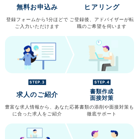
無料お申込み
ヒアリング
登録フォームから
1分ほどで
ご登録後、
アドバイザーが転
ご入力
いただけます
職の
ご希望を伺います
STEP.3
STEP.4
書類作成
求人のご紹介
面接対策
豊富な求人情報から、
あなた
応募書類の
添削や面接対策も
に合った求人を
ご紹介
徹底サポート