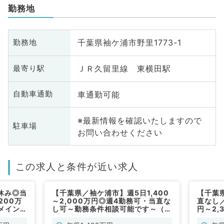
勤務地
千葉県袖ケ浦市野里1773-1
勤務地
ＪＲ久留里線 東横田駅
最寄り駅
車通勤可能
自動車通勤
※最新情報を確認いたしますので
駐車場
お問い合わせください
この求人と条件が近い求人
休み◎当
【千葉県／袖ケ浦市】週5日1,400
【千葉
200万
～2,000万円◎週4勤務可・当直な
直なし／
診メイン
し可～勤務条件相談可能です～（総
円～2,
内科／常
合診療科・一般内科／常勤）
の訪問