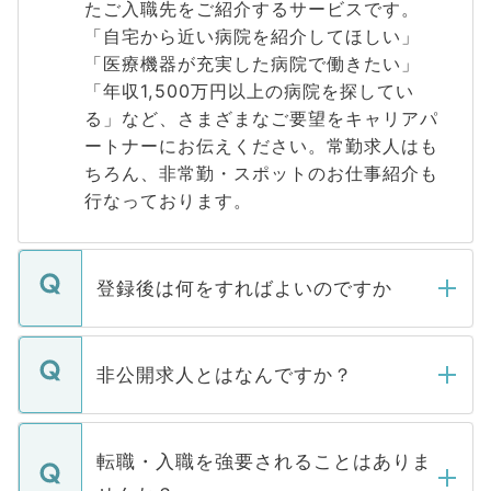
たご入職先をご紹介するサービスです。
「自宅から近い病院を紹介してほしい」
「医療機器が充実した病院で働きたい」
「年収1,500万円以上の病院を探してい
る」など、さまざまなご要望をキャリアパ
ートナーにお伝えください。常勤求人はも
ちろん、非常勤・スポットのお仕事紹介も
行なっております。
登録後は何をすればよいのですか
ご登録いただきましたら、弊社担当者がご
登録内容を確認し、その後メールもしくは
非公開求人とはなんですか？
お電話にて次のステップのご案内をいたし
ます。通常、5営業日以内にはご連絡をせて
マイナビDOCTORで取り扱っている求人の
いただきますので、しばらくお待ちくださ
うち約3割は、Webサイトからご覧いただ
転職・入職を強要されることはありま
い。
けない「非公開求人」です。非公開求人は