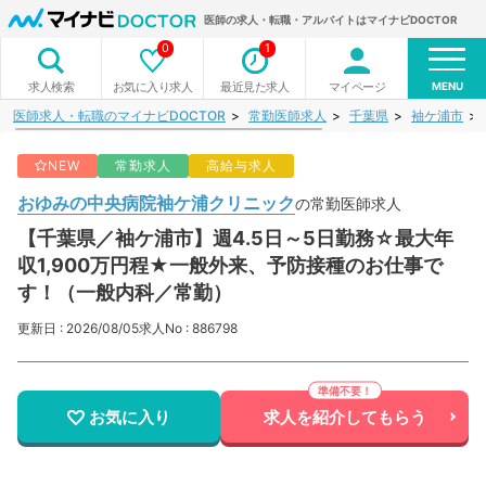
医師の求人・転職・アルバイトはマイナビDOCTOR
0
1
MENU
お気に入り求人
最近見た求人
マイページ
求人検索
医師求人・転職のマイナビDOCTOR
常勤医師求人
千葉県
袖ケ浦市
NEW
常勤求人
高給与求人
おゆみの中央病院袖ケ浦クリニック
の常勤医師求人
【千葉県／袖ケ浦市】週4.5日～5日勤務☆最大年
収1,900万円程★一般外来、予防接種のお仕事で
す！（一般内科／常勤）
更新日 : 2026/08/05
求人No : 886798
お気に入り
求人を紹介してもらう