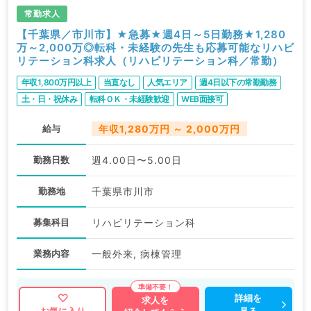
常勤求人
【千葉県／市川市】★急募★週4日～5日勤務★1,280
万～2,000万◎転科・未経験の先生も応募可能なリハビ
リテーション科求人（リハビリテーション科／常勤）
年収1,800万円以上
当直なし
人気エリア
週4日以下の常勤勤務
土・日・祝休み
転科ＯＫ・未経験歓迎
WEB面接可
給与
年収1,280万円 ～ 2,000万円
勤務日数
週4.00日〜5.00日
勤務地
千葉県市川市
募集科目
リハビリテーション科
業務内容
一般外来, 病棟管理
詳細を
求人を
見る