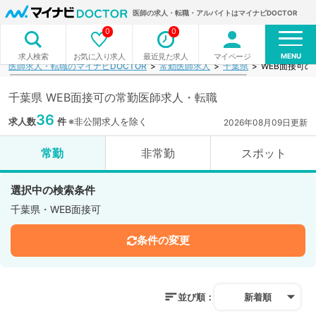
医師の求人・転職・アルバイトはマイナビDOCTOR
0
0
MENU
お気に入り求人
最近見た求人
マイページ
求人検索
医師求人・転職のマイナビDOCTOR
常勤医師求人
千葉県
WEB面接可
千葉県 WEB面接可の常勤医師求人・転職
36
求人数
件
※非公開求人を除く
2026年08月09日更新
常勤
非常勤
スポット
選択中の検索条件
千葉県・WEB面接可
条件の変更
並び順：
新着順