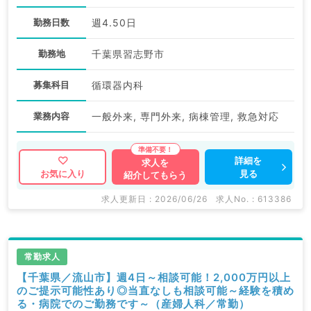
勤務日数
週4.50日
勤務地
千葉県習志野市
募集科目
循環器内科
業務内容
一般外来, 専門外来, 病棟管理, 救急対応
詳細を
求人を
見る
お気に入り
紹介してもらう
求人更新日 : 2026/06/26
求人No. : 613386
常勤求人
【千葉県／流山市】週4日～相談可能！2,000万円以上
のご提示可能性あり◎当直なしも相談可能～経験を積め
る・病院でのご勤務です～（産婦人科／常勤）