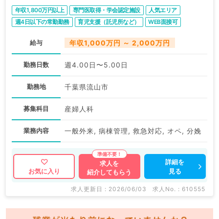
年収1,800万円以上
専門医取得・学会認定施設
人気エリア
週4日以下の常勤勤務
育児支援（託児所など）
WEB面接可
2027年4月入職可
給与
年収1,000万円 ～ 2,000万円
勤務日数
週4.00日〜5.00日
勤務地
千葉県流山市
募集科目
産婦人科
業務内容
一般外来, 病棟管理, 救急対応, オペ, 分娩
詳細を
求人を
見る
お気に入り
紹介してもらう
求人更新日 : 2026/06/03
求人No. : 610555