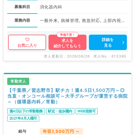
募集科目
消化器内科
業務内容
一般外来, 病棟管理, 救急対応, 上部内視鏡検査（ＧＦ）, 下部内視鏡検査（ＣＦ）
詳細を
求人を
見る
お気に入り
紹介してもらう
求人更新日 : 2026/06/26
求人No. : 613390
常勤求人
【千葉県／習志野市】駅チカ！週4.5日1,500万円～◎
当直・オンコール相談可～大手グループが運営する病院
～（循環器内科／常勤）
週4日以下の常勤勤務
駅近・徒歩圏内
WEB面接可
2027年4月入職可
給与
年収1,500万円 ～