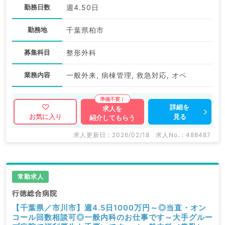
勤務日数
週4.50日
勤務地
千葉県柏市
募集科目
整形外科
業務内容
一般外来, 病棟管理, 救急対応, オペ
詳細を
求人を
見る
お気に入り
紹介してもらう
求人更新日 : 2026/02/18
求人No. : 488487
常勤求人
行徳総合病院
【千葉県／市川市】週4.5日1000万円～◎当直・オン
コール回数相談可◎一般内科のお仕事です～大手グルー