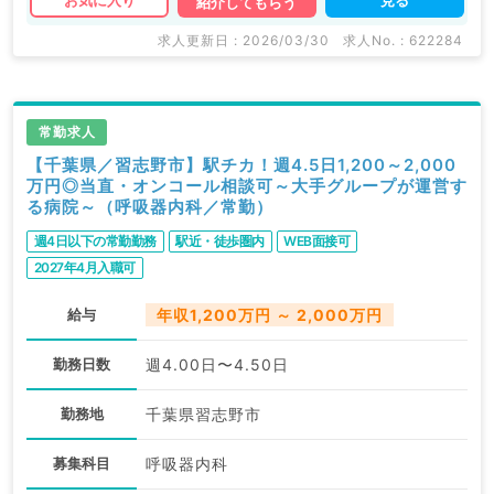
お気に入り
紹介してもらう
求人更新日 : 2026/03/30
求人No. : 622284
常勤求人
【千葉県／習志野市】駅チカ！週4.5日1,200～2,000
万円◎当直・オンコール相談可～大手グループが運営す
る病院～（呼吸器内科／常勤）
週4日以下の常勤勤務
駅近・徒歩圏内
WEB面接可
2027年4月入職可
給与
年収1,200万円 ～ 2,000万円
勤務日数
週4.00日〜4.50日
勤務地
千葉県習志野市
募集科目
呼吸器内科