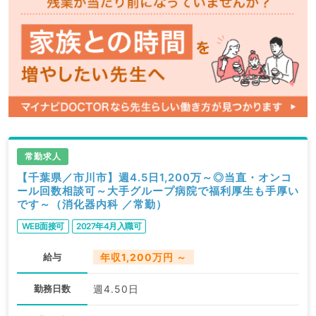
常勤求人
【千葉県／市川市】週4.5日1,200万～◎当直・オンコ
ール回数相談可～大手グループ病院で福利厚生も手厚い
です～（消化器内科 ／常勤）
WEB面接可
2027年4月入職可
給与
年収1,200万円 ～
勤務日数
週4.50日