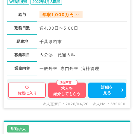
WEB面接可
2027年4月入職可
給与
年収1,000万円 ～
勤務日数
週4.00日〜5.00日
勤務地
千葉県柏市
募集科目
内分泌・代謝内科
業務内容
一般外来, 専門外来, 病棟管理
詳細を
求人を
見る
お気に入り
紹介してもらう
求人更新日 : 2026/04/20
求人No. : 683630
常勤求人