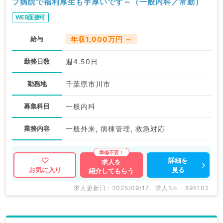
プ病院で福利厚生も手厚いです～（一般内科／常勤）
WEB面接可
給与
年収1,000万円 ～
勤務日数
週4.50日
勤務地
千葉県市川市
募集科目
一般内科
業務内容
一般外来, 病棟管理, 救急対応
詳細を
求人を
見る
お気に入り
紹介してもらう
求人更新日 : 2025/09/17
求人No. : 895102