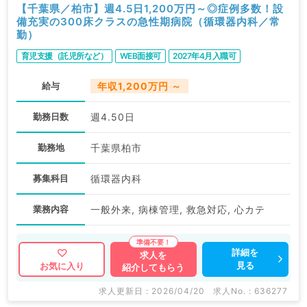
【千葉県／柏市】週4.5日1,200万円～◎症例多数！設
備充実の300床クラスの急性期病院（循環器内科／常
勤）
育児支援（託児所など）
WEB面接可
2027年4月入職可
給与
年収1,200万円 ～
勤務日数
週4.50日
勤務地
千葉県柏市
募集科目
循環器内科
業務内容
一般外来, 病棟管理, 救急対応, 心カテ
詳細を
求人を
見る
お気に入り
紹介してもらう
求人更新日 : 2026/04/20
求人No. : 636277