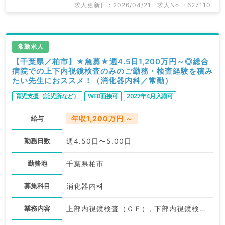
求人更新日 : 2026/04/21
求人No. : 627110
常勤求人
【千葉県／柏市】★急募★週4.5日1,200万円～◎総合
病院での上下内視鏡検査のみのご勤務・検査経験を積み
たい先生におススメ！（消化器内科／常勤）
育児支援（託児所など）
WEB面接可
2027年4月入職可
給与
年収1,200万円 ～
勤務日数
週4.50日〜5.00日
勤務地
千葉県柏市
募集科目
消化器内科
業務内容
上部内視鏡検査（ＧＦ）, 下部内視鏡検査（ＣＦ）