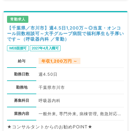
常勤求人
【千葉県／市川市】週4.5日1,200万～◎当直・オンコ
ール回数相談可～大手グループ病院で福利厚生も手厚い
です～（呼吸器内科 ／常勤）
WEB面接可
2027年4月入職可
給与
年収1,200万円 ～
勤務日数
週4.50日
勤務地
千葉県市川市
募集科目
呼吸器内科
業務内容
一般外来, 専門外来, 病棟管理, 救急対応, その他
★コンサルタントからのお勧めPOINT★