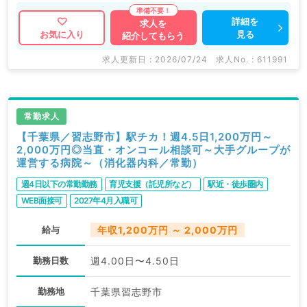
詳細を
求人を
見る
お気に入り
紹介してもらう
求人更新日 : 2026/07/24
求人No. : 611991
常勤求人
【千葉県／習志野市】駅チカ！週4.5日1,200万円～
2,000万円◎当直・オンコール相談可～大手グループが
運営する病院～（消化器内科／常勤）
週4日以下の常勤勤務
育児支援（託児所など）
駅近・徒歩圏内
WEB面接可
2027年4月入職可
給与
年収1,200万円 ～ 2,000万円
勤務日数
週4.00日〜4.50日
勤務地
千葉県習志野市