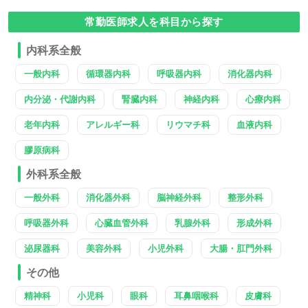
常勤医師求人を科目から探す
内科系全般
一般内科
循環器内科
呼吸器内科
消化器内科
内分泌・代謝内科
腎臓内科
神経内科
心療内科
老年内科
アレルギー科
リウマチ科
血液内科
膠原病科
外科系全般
一般外科
消化器外科
脳神経外科
整形外科
呼吸器外科
心臓血管外科
乳腺外科
形成外科
泌尿器科
美容外科
小児外科
大腸・肛門外科
その他
精神科
小児科
眼科
耳鼻咽喉科
皮膚科