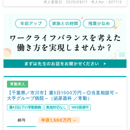
求人更新日 : 2025/09/17
求人No. : 627112
常勤求人
【千葉県／市川市】週5日1500万円～◎当直相談可～
大手グループ病院～（泌尿器科 ／常勤）
週4日以下の常勤勤務
救急対応なし
WEB面接可
給与
年収1,500万円 ～