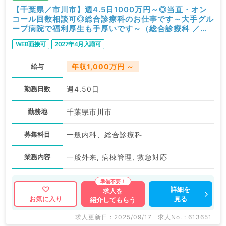
【千葉県／市川市】週4.5日1000万円～◎当直・オン
コール回数相談可◎総合診療科のお仕事です～大手グル
ープ病院で福利厚生も手厚いです～（総合診療科 ／常
勤）
WEB面接可
2027年4月入職可
給与
年収1,000万円 ～
勤務日数
週4.50日
勤務地
千葉県市川市
募集科目
一般内科、総合診療科
業務内容
一般外来, 病棟管理, 救急対応
詳細を
求人を
見る
お気に入り
紹介してもらう
求人更新日 : 2025/09/17
求人No. : 613651