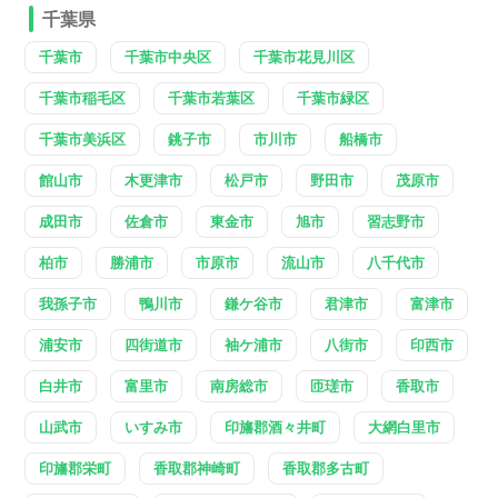
千葉県
千葉市
千葉市中央区
千葉市花見川区
千葉市稲毛区
千葉市若葉区
千葉市緑区
千葉市美浜区
銚子市
市川市
船橋市
館山市
木更津市
松戸市
野田市
茂原市
成田市
佐倉市
東金市
旭市
習志野市
柏市
勝浦市
市原市
流山市
八千代市
我孫子市
鴨川市
鎌ケ谷市
君津市
富津市
浦安市
四街道市
袖ケ浦市
八街市
印西市
白井市
富里市
南房総市
匝瑳市
香取市
山武市
いすみ市
印旛郡酒々井町
大網白里市
印旛郡栄町
香取郡神崎町
香取郡多古町