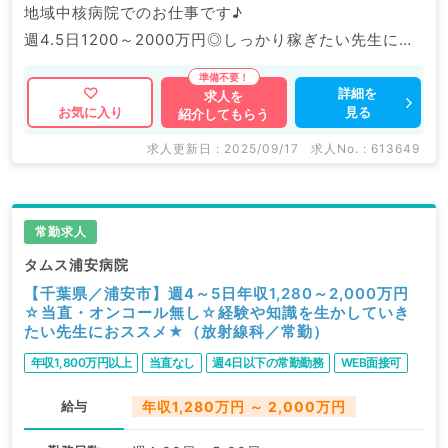
地域中核病院でのお仕事です♪
週4.5日1200～2000万円◎しっかり稼ぎたい先生にも
おすすめです。
詳細を
求人を
見る
お気に入り
紹介してもらう
マイナビDOCTORでは病院やクリニックなどの医療機
関求人はもちろんのこと、
求人更新日 : 2025/09/17
求人No. : 613649
掲載情報以外にも産業医等の企業系求人も多数扱ってい
ます。
求人内容の詳細等はお気軽にお問合せ下さい。
常勤求人
タムス浦安病院
【千葉県／浦安市】週4～5日年収1,280～2,000万円
☆当直・オンコール無し☆経験や知識を生かしていき
たい先生におススメ★（放射線科／常勤）
年収1,800万円以上
当直なし
週4日以下の常勤勤務
WEB面接可
給与
年収1,280万円 ～ 2,000万円