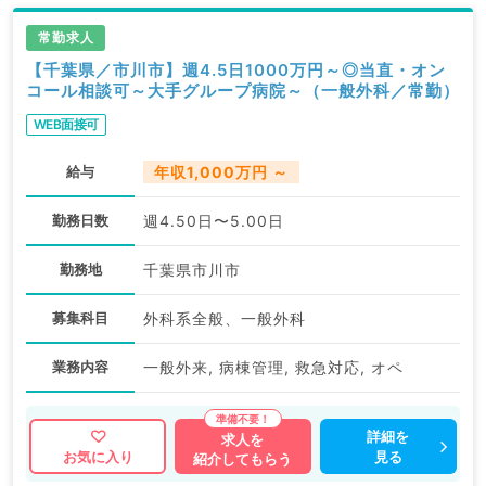
常勤求人
【千葉県／市川市】週4.5日1000万円～◎当直・オン
コール相談可～大手グループ病院～（一般外科／常勤）
WEB面接可
給与
年収1,000万円 ～
勤務日数
週4.50日〜5.00日
勤務地
千葉県市川市
募集科目
外科系全般、一般外科
業務内容
一般外来, 病棟管理, 救急対応, オペ
詳細を
求人を
見る
お気に入り
紹介してもらう