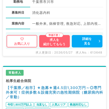
勤務地
千葉県市川市
募集科目
消化器内科
業務内容
一般外来, 病棟管理, 救急対応, 上部内視鏡検査（ＧＦ）, 下部内視鏡検査（ＣＦ）
詳細を
求人を
見る
お気に入り
紹介してもらう
求人更新日 : 2026/05/27
求人No. : 613648
常勤求人
柏厚生総合病院
【千葉県／柏市】★急募★週4.5日1,300万円～◎専門
外来可！症例多数＆設備充実の急性期病院（糖尿病内科
／常勤）
年収1,800万円以上
当直なし
人気エリア
救急対応なし