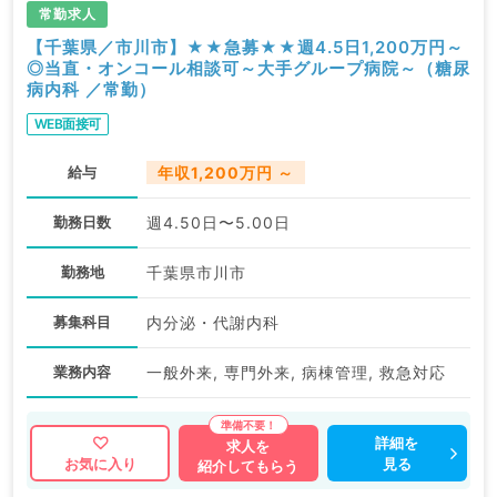
常勤求人
【千葉県／市川市】★★急募★★週4.5日1,200万円～
◎当直・オンコール相談可～大手グループ病院～（糖尿
病内科 ／常勤）
WEB面接可
給与
年収1,200万円 ～
勤務日数
週4.50日〜5.00日
勤務地
千葉県市川市
募集科目
内分泌・代謝内科
業務内容
一般外来, 専門外来, 病棟管理, 救急対応
詳細を
求人を
見る
お気に入り
紹介してもらう