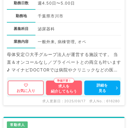
勤務日数
週4.50日〜5.00日
勤務地
千葉県市川市
募集科目
泌尿器科
業務内容
一般外来, 病棟管理, オペ
母体安定◎大手グループ法人が運営する施設です。 当
直＆オンコールなし／プライベートとの両立も叶います
♪ マイナビDOCTORでは病院やクリニックなどの医療
機関求人はもちろんのこと、 掲載情報以外にも産業医
等の企業系求人も多数扱っています。 求人内容の詳細
詳細を
求人を
見る
お気に入り
紹介してもらう
等はお気軽にお問合せ下さい。
求人更新日 : 2025/09/17
求人No. : 616280
常勤求人