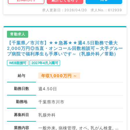
求人更新日 : 2026/04/20
求人No. : 612939
常勤求人
【千葉県／市川市】★★急募★★週4.5日勤務で最大
2,000万円◎当直・オンコール回数相談可～大手グルー
プ病院で福利厚生も手厚いです～（乳腺外科／常勤）
WEB面接可
2027年4月入職可
給与
年収1,000万円 ～
勤務日数
週4.50日
勤務地
千葉県市川市
募集科目
乳腺外科
業務内容
一般外来, 病棟管理, オペ, 乳がん検査, 救急対応