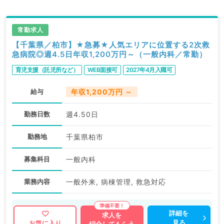
常勤求人
【千葉県／柏市】★急募★人気エリアに位置する2次救
急病院◎週4.5日年収1,200万円～（一般内科／常勤）
育児支援（託児所など）
WEB面接可
2027年4月入職可
給与
年収1,200万円 ～
勤務日数
週4.50日
勤務地
千葉県柏市
募集科目
一般内科
業務内容
一般外来, 病棟管理, 救急対応
詳細を
求人を
見る
お気に入り
紹介してもらう