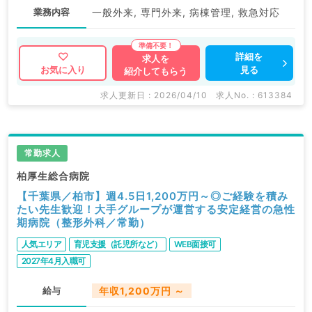
業務内容
一般外来, 専門外来, 病棟管理, 救急対応
詳細を
求人を
見る
お気に入り
紹介してもらう
求人更新日 : 2026/04/10
求人No. : 613384
常勤求人
柏厚生総合病院
【千葉県／柏市】週4.5日1,200万円～◎ご経験を積み
たい先生歓迎！大手グループが運営する安定経営の急性
期病院（整形外科／常勤）
人気エリア
育児支援（託児所など）
WEB面接可
2027年4月入職可
給与
年収1,200万円 ～