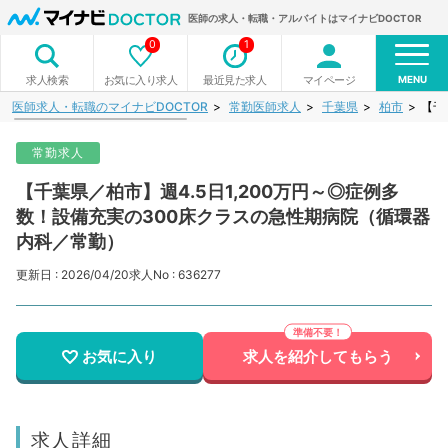
医師の求人・転職・アルバイトはマイナビDOCTOR
0
1
MENU
お気に入り求人
最近見た求人
マイページ
求人検索
医師求人・転職のマイナビDOCTOR
常勤医師求人
千葉県
柏市
【千
常勤求人
【千葉県／柏市】週4.5日1,200万円～◎症例多
数！設備充実の300床クラスの急性期病院（循環器
内科／常勤）
更新日 : 2026/04/20
求人No : 636277
お気に入り
求人を紹介してもらう
求人詳細