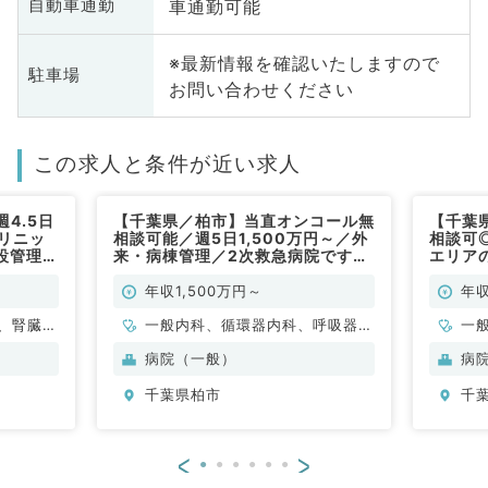
車通勤可能
自動車通勤
※最新情報を確認いたしますので
駐車場
お問い合わせください
この求人と条件が近い求人
4.5日
【千葉県／柏市】当直オンコール無
【千葉
クリニッ
相談可能／週5日1,500万円～／外
相談可◎
設管理の
来・病棟管理／2次救急病院です
エリア
器内科、
（一般内科／常勤）
制・駅
般外来
年収1,500万円～
年収
（一般
、腎臓内
一般内科、循環器内科、呼吸器内
一
科、消化器内科、内分泌・代謝内
科
病院（一般）
病
科
科
千葉県柏市
千
<
>