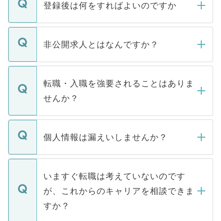
登録後は何をすればよいのですか
ご登録いただきましたら、弊社担当者がご
登録内容を確認し、その後メールもしくは
非公開求人とはなんですか？
お電話にて次のステップのご案内をいたし
ます。通常、5営業日以内にはご連絡をせて
マイナビDOCTORで取り扱っている求人の
いただきますので、しばらくお待ちくださ
うち約3割は、Webサイトからご覧いただ
転職・入職を強要されることはありま
い。
けない「非公開求人」です。非公開求人は
せんか？
下記の理由によって、一般には公開してい
ません。
転職・入職を強要することは一切ありませ
ん。また、仮に応募先から内定をいただい
個人情報は漏えいしませんか？
■応募殺到を避けるため 人気のある医療機
たとしても、ご本人が納得しない限り、内
関を公にしてしまうと、応募が殺到する場
定を承諾する必要はありません。内定先へ
個人情報が漏えいすることはありませんの
合があります。 選考を効率よく行うため
の辞退の連絡はキャリアパートナーが行い
で、ご安心ください。当サイトからの登録
いますぐ転職は考えていないのです
に、医療機関が求める条件に合った人材の
ますので、ご安心ください。
などで収集したご登録者様の個人情報は、
が、これからのキャリアを相談できま
みを人材紹介会社に依頼するケースが増え
ご本人のキャリアアップおよび転職活動の
ています。
すか？
支援を目的に使用いたします。お預かりし