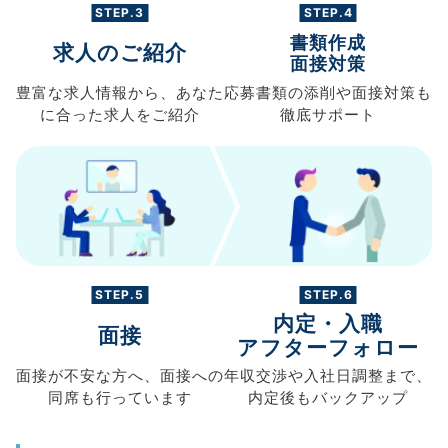
STEP.3
STEP.4
書類作成
求人のご紹介
面接対策
豊富な求人情報から、
あなた
応募書類の
添削や面接対策も
に合った求人を
ご紹介
徹底サポート
STEP.5
STEP.6
内定・入職
面接
アフターフォロー
面接が不安な方へ、
面接への
年収交渉や
入社日調整まで、
同席も
行っています
内定後もバックアップ