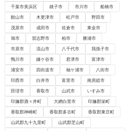
千葉市美浜区
銚子市
市川市
船橋市
館山市
木更津市
松戸市
野田市
茂原市
成田市
佐倉市
東金市
旭市
習志野市
柏市
勝浦市
市原市
流山市
八千代市
我孫子市
鴨川市
鎌ケ谷市
君津市
富津市
浦安市
四街道市
袖ケ浦市
八街市
印西市
白井市
富里市
南房総市
匝瑳市
香取市
山武市
いすみ市
印旛郡酒々井町
大網白里市
印旛郡栄町
香取郡神崎町
香取郡多古町
香取郡東庄町
山武郡九十九里町
山武郡芝山町