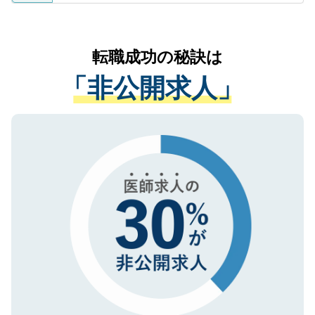
ているすべての個人データはご本人の許可
お気軽にご相談ください。先生専任のキャ
なく、医療機関側に開示したり、第三者に
リアパートナーが将来のご希望などをおう
提供することは一切ありません。また弊社
かがいして、現在の医療機関の状況や紹介
転職成功の秘訣は
は、個人情報の取り扱いについての厳密な
経験をまじえながら、適切なアドバイスを
管理基準を満たした事業者のみに付与され
「非公開求人」
させていただきます。すぐにご転職をされ
る、プライバシーマークを取得済みです。
ない方には、長期的なサポートが可能です
ご登録いただいた個人情報は、SSL（デー
ので、まずはご登録ください。
タ暗号化）によって保護されていますの
で、機密保持に関してもご安心ください。