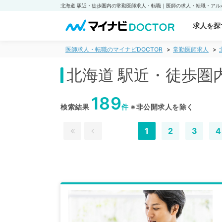
求人を探
医師求人・転職のマイナビDOCTOR
常勤医師求人
北海道 駅近・徒歩圏
189
検索結果
件
※非公開求人を除く
1
2
3
4