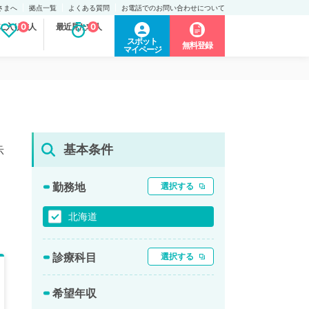
さまへ
拠点一覧
よくある質問
お電話でのお問い合わせについて
に入り求人
0
最近見た求人
0
スポット
無料登録
マイページ
基本条件
示
勤務地
選択する
北海道
診療科目
選択する
希望年収