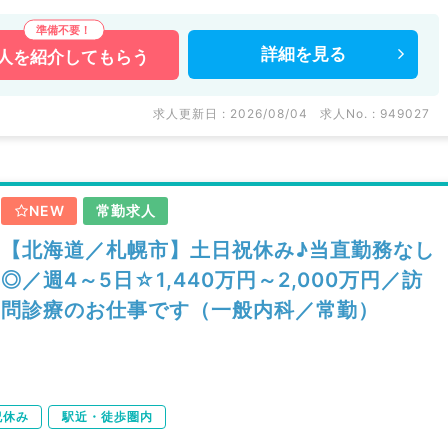
詳細を
見る
人を
紹介してもらう
求人更新日 : 2026/08/04
求人No. : 949027
NEW
常勤求人
【北海道／札幌市】土日祝休み♪当直勤務なし
◎／週4～5日☆1,440万円～2,000万円／訪
問診療のお仕事です（一般内科／常勤）
祝休み
駅近・徒歩圏内