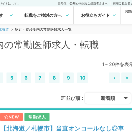
北海道 駅近・徒歩圏内の常勤医師求人・転職｜医師の求人・転職・アルバイトは【マイナビDOCTOR】
自治体・公共団体採用ご担当者さまへ
採用ご担当者
お気
す
転職をご検討の方へ
お役立ちガイド
北海道
駅近・徒歩圏内の常勤医師求人一覧
内の常勤医師求人・転職
1～20件を表
5
6
7
8
9
10
並び順：
新着順
NEW
常勤求人
【北海道／札幌市】当直オンコールなし◎車